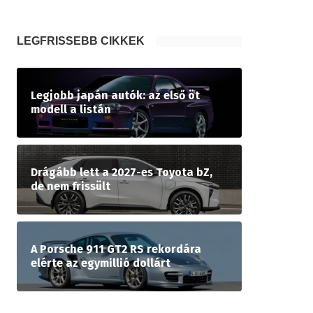
LEGFRISSEBB CIKKEK
Legjobb japán autók: az első öt
modell a listán
Drágább lett a 2027-es Toyota bZ,
de nem frissült
A Porsche 911 GT2 RS rekordára
elérte az egymillió dollárt