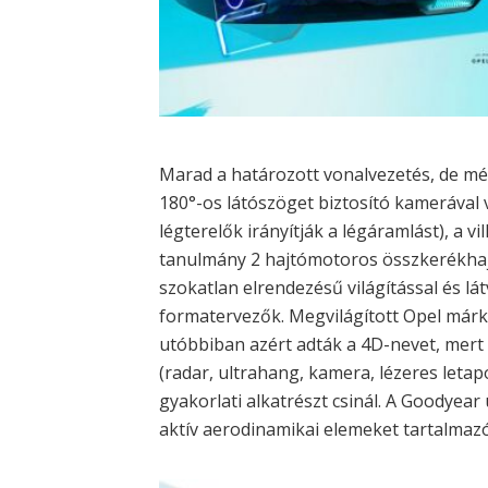
Marad a határozott vonalvezetés, de mé
180°-os látószöget biztosító kamerával vá
légterelők irányítják a légáramlást), a v
tanulmány 2 hajtómotoros összkerékhajt
szokatlan elrendezésű világítással és lá
formatervezők. Megvilágított Opel márka
utóbbiban azért adták a 4D-nevet, mert 
(radar, ultrahang, kamera, lézeres leta
gyakorlati alkatrészt csinál. A Goodyear
aktív aerodinamikai elemeket tartalmazó