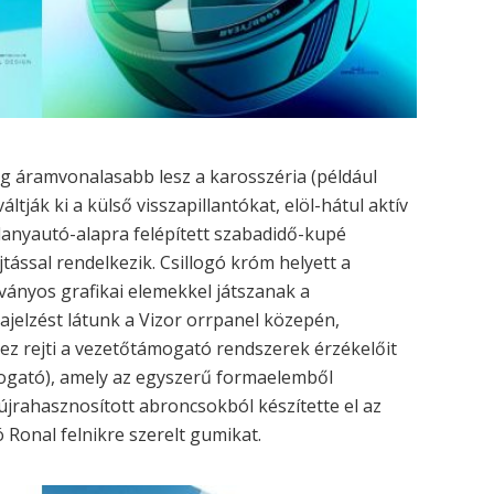
g áramvonalasabb lesz a karosszéria (például
ltják ki a külső visszapillantókat, elöl-hátul aktív
illanyautó-alapra felépített szabadidő-kupé
ással rendelkezik. Csillogó króm helyett a
tványos grafikai elemekkel játszanak a
jelzést látunk a Vizor orrpanel közepén,
ez rejti a vezetőtámogató rendszerek érzékelőit
pogató), amely az egyszerű formaelemből
 újrahasznosított abroncsokból készítette el az
 Ronal felnikre szerelt gumikat.