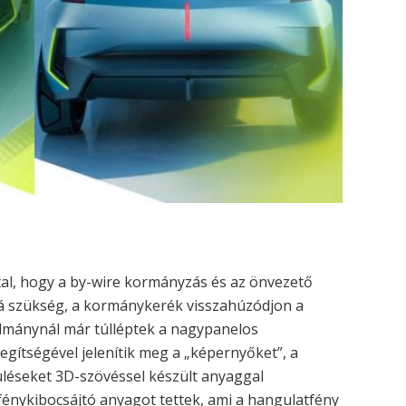
tal, hogy a by-wire kormányzás és az önvezető
 rá szükség, a kormánykerék visszahúzódjon a
lmánynál már túlléptek a nagypanelos
segítségével jelenítik meg a „képernyőket”, a
 üléseket 3D-szövéssel készült anyaggal
 fénykibocsájtó anyagot tettek, ami a hangulatfény