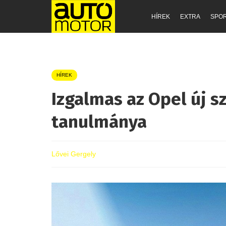
HÍREK
EXTRA
SPO
HÍREK
Izgalmas az Opel új 
tanulmánya
Lővei Gergely