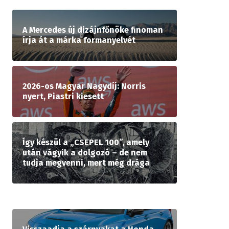
A Mercedes új dizájnfőnöke finoman
írja át a márka formanyelvét
2026-os Magyar Nagydíj: Norris
nyert, Piastri kiesett
Így készül a „CSEPEL 100”, amely
után vágyik a dolgozó – de nem
tudja megvenni, mert még drága