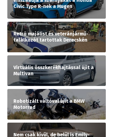
Visszaadja a szárnyakat a Honda
Civic Type R-nek a Mugen
Retró majálist és veteránjármű-
találkozót tartottak Derecskén
Virtuális összkerékhajtással újít a
Multivan
Robotizált váltóval újít a BMW
Motorrad
Nem csak kívül, de belül is Emily-