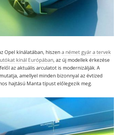
z Opel kínálatában, hiszen
a német gyár a tervek
autókat kínál Európában
, az új modellek érkezése
elől az aktuális arculatot is modernizálják. A
utatja, amellyel minden bizonnyal az évtized
os hajtású Manta típust előlegezik meg.