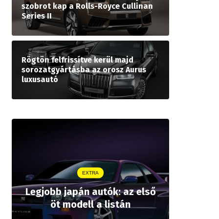
szobrot kap a Rolls-Royce Cullinan
Series II
Rögtön felfrissítve kerül majd
sorozatgyártásba az orosz Aurus
luxusautó
EXTRA
Legjobb japán autók: az első
Drágább 
öt modell a listán
bZ,