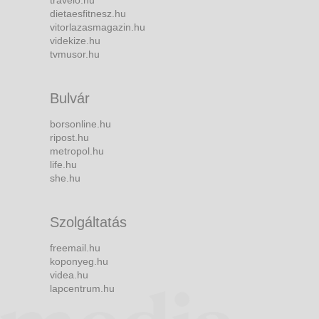
travelo.hu
dietaesfitnesz.hu
vitorlazasmagazin.hu
videkize.hu
tvmusor.hu
Bulvár
borsonline.hu
ripost.hu
metropol.hu
life.hu
she.hu
Szolgáltatás
freemail.hu
koponyeg.hu
videa.hu
lapcentrum.hu