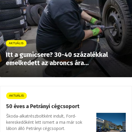
AKTUÁLIS
Itt a gumicsere? 30-40 százalékkal
emelkedett az abroncs ára…
AKTUÁLIS
50 éves a Petrányi cégcsoport
Škoda-alkatrészboltként indult, Ford-
kereskedőként lett ismert a ma már sok
lábon álló Petrányi cégcsoport.