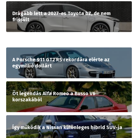
Drágább lett a 2027-es Toyota bZ, de nem
frissült
A Porsche 911 GT2 RS rekordára elérte az
egymillió dollárt
Öt legendás Alfa Romeo a Busso V6
korszakából
Így működik a Nissan különleges hibrid SUV-ja