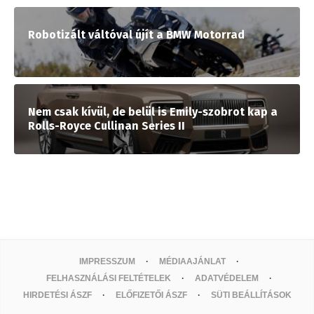
Robotizált váltóval újít a BMW Motorrad
Nem csak kívül, de belül is Emily-szobrot kap a
Rolls-Royce Cullinan Series II
IMPRESSZUM
MÉDIAAJÁNLAT
FELHASZNÁLÁSI FELTÉTELEK
ADATVÉDELEM
HIRDETÉSI ÁSZF
ELŐFIZETŐI ÁSZF
SÜTI BEÁLLÍTÁSOK