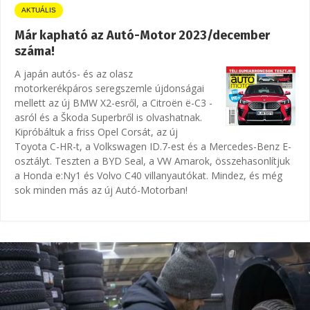
AKTUÁLIS
Már kapható az Autó-Motor 2023/december
száma!
A japán autós- és az olasz
motorkerékpáros seregszemle újdonságai
mellett az új BMW X2-esről, a Citroën ë-C3 -
asról és a Škoda Superbről is olvashatnak.
Kipróbáltuk a friss Opel Corsát, az új
Toyota C-HR-t, a Volkswagen ID.7-est és a Mercedes-Benz E-
osztályt. Teszten a BYD Seal, a VW Amarok, összehasonlítjuk
a Honda e:Ny1 és Volvo C40 villanyautókat. Mindez, és még
sok minden más az új Autó-Motorban!