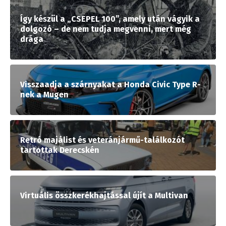
Így készül a „CSEPEL 100”, amely után vágyik a
dolgozó – de nem tudja megvenni, mert még
drága
Visszaadja a szárnyakat a Honda Civic Type R-
nek a Mugen
Retró majálist és veteránjármű-találkozót
tartottak Derecskén
Virtuális összkerékhajtással újít a Multivan