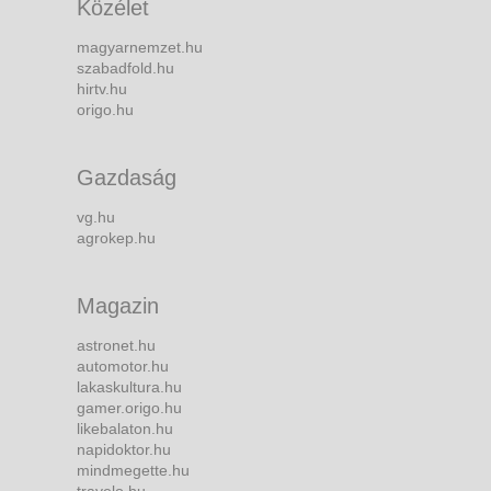
Közélet
magyarnemzet.hu
szabadfold.hu
hirtv.hu
origo.hu
Gazdaság
vg.hu
agrokep.hu
Magazin
astronet.hu
automotor.hu
lakaskultura.hu
gamer.origo.hu
likebalaton.hu
napidoktor.hu
mindmegette.hu