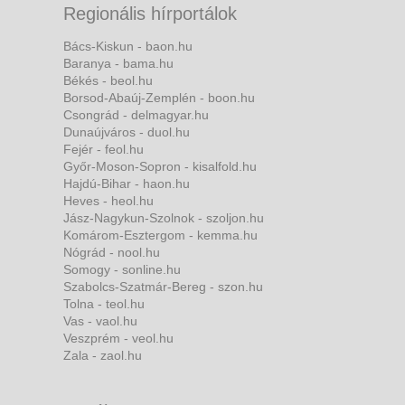
Regionális hírportálok
Bács-Kiskun - baon.hu
Baranya - bama.hu
Békés - beol.hu
Borsod-Abaúj-Zemplén - boon.hu
Csongrád - delmagyar.hu
Dunaújváros - duol.hu
Fejér - feol.hu
Győr-Moson-Sopron - kisalfold.hu
Hajdú-Bihar - haon.hu
Heves - heol.hu
Jász-Nagykun-Szolnok - szoljon.hu
Komárom-Esztergom - kemma.hu
Nógrád - nool.hu
Somogy - sonline.hu
Szabolcs-Szatmár-Bereg - szon.hu
Tolna - teol.hu
Vas - vaol.hu
Veszprém - veol.hu
Zala - zaol.hu