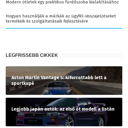
Modern ötletek egy praktikus fürdőszoba kialakításához
Hogyan használják a márkák az ügyfél-visszajelzéseket
termékeik és szolgáltatásaik fejlesztésére
LEGFRISSEBB CIKKEK
Aston Martin Vantage S: kiforrottabb lett a
sportkupé
Legjobb japán autók: az első öt modell a listán