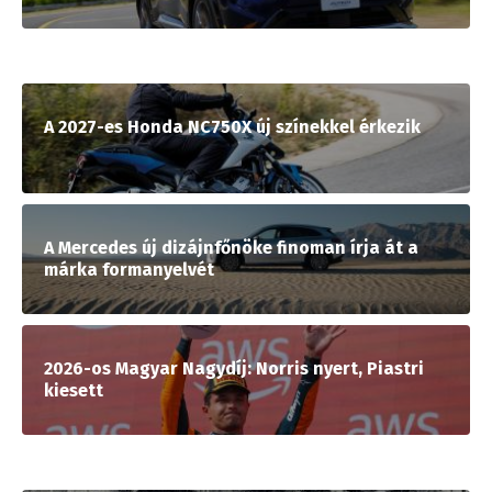
A 2027-es Honda NC750X új színekkel érkezik
A Mercedes új dizájnfőnöke finoman írja át a
márka formanyelvét
2026-os Magyar Nagydíj: Norris nyert, Piastri
kiesett