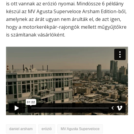
is ott vannak az erózió nyomai. Mindössze 6 példány
készül az MV Agusta Superveloce Arsham Edition-ből,
amelynek az árát ugyan nem árulták el, de azt igen,
hogy a motorkerékpár-rajongók mellett műgyűjtőkre
is számítanak vásárlóként.
daniel arsham
erózió
MV Agusta Superveloce