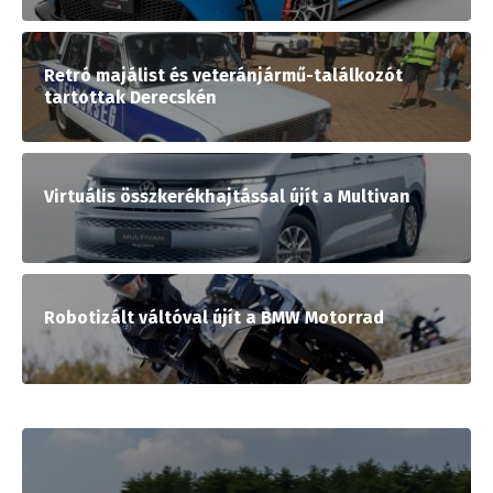
Retró majálist és veteránjármű-találkozót
tartottak Derecskén
Virtuális összkerékhajtással újít a Multivan
Robotizált váltóval újít a BMW Motorrad