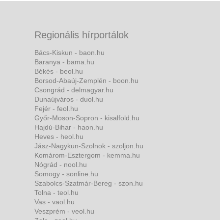
Regionális hírportálok
Bács-Kiskun - baon.hu
Baranya - bama.hu
Békés - beol.hu
Borsod-Abaúj-Zemplén - boon.hu
Csongrád - delmagyar.hu
Dunaújváros - duol.hu
Fejér - feol.hu
Győr-Moson-Sopron - kisalfold.hu
Hajdú-Bihar - haon.hu
Heves - heol.hu
Jász-Nagykun-Szolnok - szoljon.hu
Komárom-Esztergom - kemma.hu
Nógrád - nool.hu
Somogy - sonline.hu
Szabolcs-Szatmár-Bereg - szon.hu
Tolna - teol.hu
Vas - vaol.hu
Veszprém - veol.hu