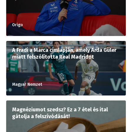
Origo
A Fradi a Marca címlapján, amely Arda Güler
miatt felszólította Real Madridot
Magyar Nemzet
Magnéziumot szedsz? Ez a 7 étel és ital
gátolja a felszívódását!