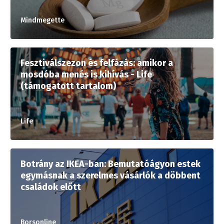
Mindmegette
Fesztiválszezon és felfázás: amikor a
mosdóba menés is kihívás - Life
(támogatott tartalom)
Life
Botrány az IKEA-ban: Bemutatóágyon estek
egymásnak a szerelmes vásárlók a döbbent
családok előtt
Borsonline