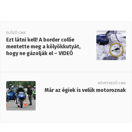
ELŐZŐ CIKK
Ezt látni kell! A border collie
mentette meg a kölyökkutyát,
hogy ne gázolják el – VIDEÓ
KÖVETKEZŐ CIKK
Már az égiek is velük motoroznak