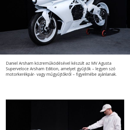
Daniel Arsham közreműködésével készült az MV Agusta
Superveloce Arsham Edition, amelyet gyűjtők – legyen szó
motorkerékpár- vagy műgyűjtőkről – figyelmébe ajánlanak.