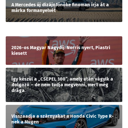
A Mercedes új dizájnfőnöke finoman írja át a
márka formanyelvét
2026-os Magyar Nagydíj: Norris nyert, Piastri
kiesett
Így készül a „CSEPEL 100”, amely után vágyik a
dolgozó – de nem tudja megvenni, mert még
drága
Visszaadja a szárnyakat a Honda Civic Type R-
nek a Mugen