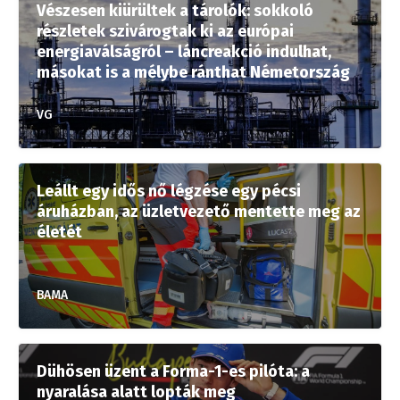
Vészesen kiürültek a tárolók: sokkoló
részletek szivárogtak ki az európai
energiaválságról – láncreakció indulhat,
másokat is a mélybe ránthat Németország
VG
Leállt egy idős nő légzése egy pécsi
áruházban, az üzletvezető mentette meg az
életét
BAMA
Dühösen üzent a Forma-1-es pilóta: a
nyaralása alatt lopták meg