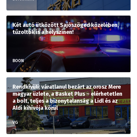
Két autó ütközött Sajószöged közelében,
tűzoltók is a helyszínen!
BOON
Rendkívüli: váratlanul bezárt az orosz Mere
magyar üzlete, a Basket Plus – elérhetetlen
a bolt, teljes a bizonytalanság a Lidl és az
Aldi kihívója körül
VG