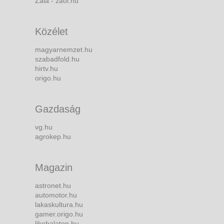
Zala - zaol.hu
Közélet
magyarnemzet.hu
szabadfold.hu
hirtv.hu
origo.hu
Gazdaság
vg.hu
agrokep.hu
Magazin
astronet.hu
automotor.hu
lakaskultura.hu
gamer.origo.hu
likebalaton.hu