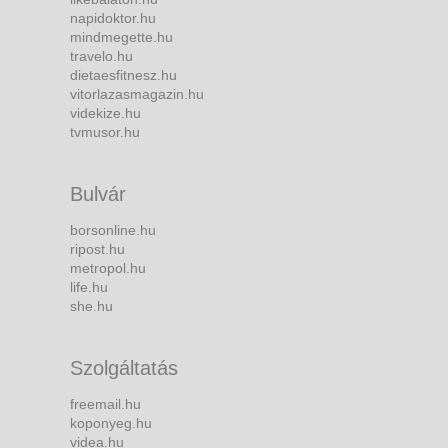
napidoktor.hu
mindmegette.hu
travelo.hu
dietaesfitnesz.hu
vitorlazasmagazin.hu
videkize.hu
tvmusor.hu
Bulvár
borsonline.hu
ripost.hu
metropol.hu
life.hu
she.hu
Szolgáltatás
freemail.hu
koponyeg.hu
videa.hu