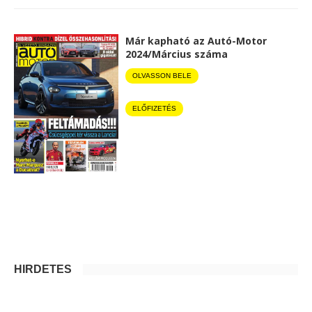
Már kapható az Autó-Motor
2024/Március száma
OLVASSON BELE
ELŐFIZETÉS
HIRDETÉS