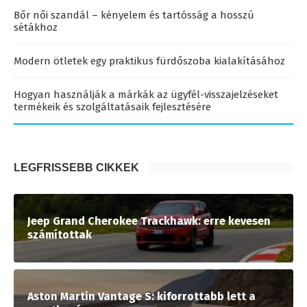
Bőr női szandál – kényelem és tartósság a hosszú
sétákhoz
Modern ötletek egy praktikus fürdőszoba kialakításához
Hogyan használják a márkák az ügyfél-visszajelzéseket
termékeik és szolgáltatásaik fejlesztésére
LEGFRISSEBB CIKKEK
Jeep Grand Cherokee Trackhawk: erre kevesen
számítottak
Aston Martin Vantage S: kiforrottabb lett a