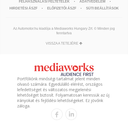
FELHASZNÁLÁSI FELTÉTELEK
ADATVÉDELEM
HIRDETÉSI ÁSZF
ELŐFIZETŐI ÁSZF
SÜTI BEÁLLÍTÁSOK
Az Automotor.hu kiadója a Mediaworks Hungary Zrt. © Minden jog
fenntartva
VISSZA A TETEJÉRE
Portfóliónk minőségi tartalmat jelent minden
olvasó számára. Egyedülálló elérést, országos
lefedettséget és változatos megjelenési
lehetőséget biztosít. Folyamatosan keressük az új
irányokat és fejlődési lehetőségeket. Ez jövőnk
záloga.