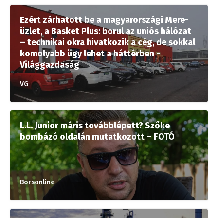
Ezért zárhatott be a magyarországi Mere-
üzlet, a Basket Plus: borul az uniós hálózat
– technikai okra hivatkozik a cég, de sokkal
komolyabb ügy lehet a háttérben -
Világgazdaság
VG
L.L. Junior máris továbblépett? Szőke
bombázó oldalán mutatkozott – FOTÓ
Borsonline