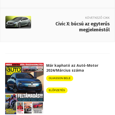
KÖVETKEZŐ CIKK
Civic X: búcsú az egyterűs
megjelenéstől
Már kapható az Autó-Motor
2024/Március száma
OLVASSON BELE
ELŐFIZETÉS