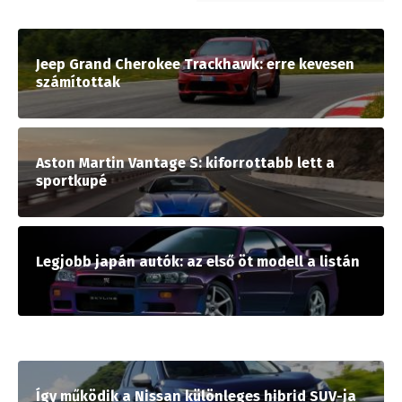
Jeep Grand Cherokee Trackhawk: erre kevesen
számítottak
Aston Martin Vantage S: kiforrottabb lett a
sportkupé
Legjobb japán autók: az első öt modell a listán
Így működik a Nissan különleges hibrid SUV-ja