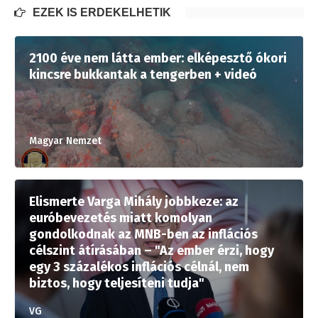
EZEK IS ÉRDEKELHETIK
2100 éve nem látta ember: elképesztő ókori
kincsre bukkantak a tengerben + videó
Magyar Nemzet
Elismerte Varga Mihály jobbkeze: az
euróbevezetés miatt komolyan
gondolkodnak az MNB-ben az inflációs
célszint átírásában – "Az ember érzi, hogy
egy 3 százalékos inflációs célnál, nem
biztos, hogy teljesíteni tudja"
VG