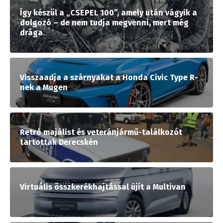
Így készül a „CSEPEL 100”, amely után vágyik a
dolgozó – de nem tudja megvenni, mert még
drága
Visszaadja a szárnyakat a Honda Civic Type R-
nek a Mugen
Retró majálist és veteránjármű-találkozót
tartottak Derecskén
Virtuális összkerékhajtással újít a Multivan