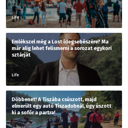
Life
Emlékszel még a Lost idegsebészére? Ma
már alig lehet felismerni a sorozat egykori
sztárját
Life
Döbbenet! A Tiszába csúszott, majd
elmerült egy autó Tiszadobnál, úgy úszott
ki a sofőr a partra!