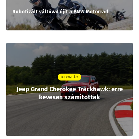
Robotizált váltóval újít a BMW Motorrad
ÚJDONSÁG
Jeep Grand Cherokee Trackhawk: erre
kevesen számítottak