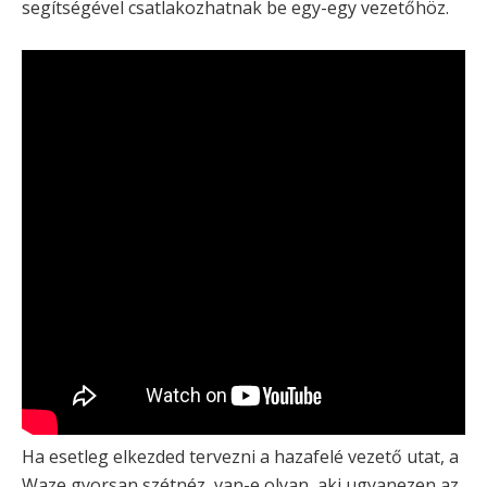
segítségével csatlakozhatnak be egy-egy vezetőhöz.
Ha esetleg elkezded tervezni a hazafelé vezető utat, a
Waze gyorsan szétnéz, van-e olyan, aki ugyanezen az