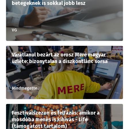
betegeknek is sokkal jobb lesz
VG
Váratlanul bezárt az orosz Mere magyar
üzlete: bizonytalan a diszkontlánc sorsa
Mindmegette
Fesztiválszezon és felfázás: amikor a
mosdóba menés is kihívás - Life
(támogatott tartalom)