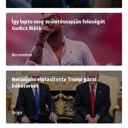
Így lepte meg születésnapján feleségét
Gudics Máté
Borsonline
Netanjahu elutasította Trump gázai
béketervét
Origo