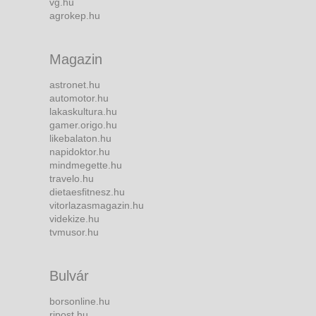
vg.hu
agrokep.hu
Magazin
astronet.hu
automotor.hu
lakaskultura.hu
gamer.origo.hu
likebalaton.hu
napidoktor.hu
mindmegette.hu
travelo.hu
dietaesfitnesz.hu
vitorlazasmagazin.hu
videkize.hu
tvmusor.hu
Bulvár
borsonline.hu
ripost.hu