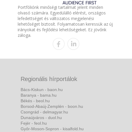
Portfóliónk minőségi tartalmat jelent minden
olvasó számára. Egyedülálló elérést, országos
lefedettséget és változatos megjelenési
lehetőséget biztosít. Folyamatosan keressük az új
irányokat és fejlődési lehetőségeket. Ez jövőnk
záloga.
Regionális hírportálok
Bács-Kiskun - baon.hu
Baranya - bama.hu
Békés - beol.hu
Borsod-Abaúj-Zemplén - boon.hu
Csongrád - delmagyar.hu
Dunaújváros - duol.hu
Fejér - feol.hu
Győr-Moson-Sopron - kisalfold.hu