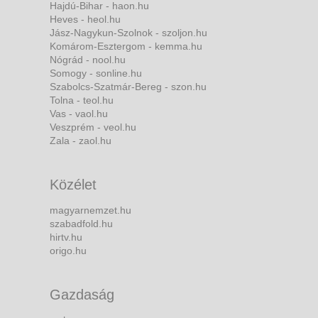
Hajdú-Bihar - haon.hu
Heves - heol.hu
Jász-Nagykun-Szolnok - szoljon.hu
Komárom-Esztergom - kemma.hu
Nógrád - nool.hu
Somogy - sonline.hu
Szabolcs-Szatmár-Bereg - szon.hu
Tolna - teol.hu
Vas - vaol.hu
Veszprém - veol.hu
Zala - zaol.hu
Közélet
magyarnemzet.hu
szabadfold.hu
hirtv.hu
origo.hu
Gazdaság