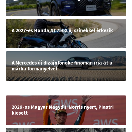
A 2027-es Honda NC750X új színekkel érkezik
A Mercedes új dizájnfőnöke finoman írja át a
márka formanyelvét
2026-os Magyar Nagydíj: Norris nyert, Piastri
kiesett