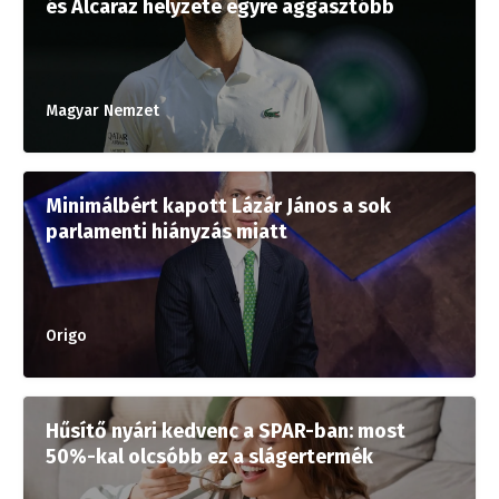
és Alcaraz helyzete egyre aggasztóbb
Magyar Nemzet
Minimálbért kapott Lázár János a sok
parlamenti hiányzás miatt
Origo
Hűsítő nyári kedvenc a SPAR-ban: most
50%-kal olcsóbb ez a slágertermék