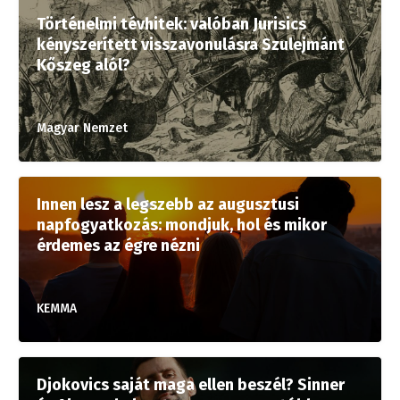
Történelmi tévhitek: valóban Jurisics
kényszerített visszavonulásra Szulejmánt
Kőszeg alól?
Magyar Nemzet
Innen lesz a legszebb az augusztusi
napfogyatkozás: mondjuk, hol és mikor
érdemes az égre nézni
KEMMA
Djokovics saját maga ellen beszél? Sinner