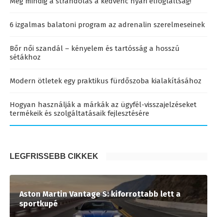
Még mindig a strandolás a kedvenc nyári elfoglaltság!
6 izgalmas balatoni program az adrenalin szerelmeseinek
Bőr női szandál – kényelem és tartósság a hosszú
sétákhoz
Modern ötletek egy praktikus fürdőszoba kialakításához
Hogyan használják a márkák az ügyfél-visszajelzéseket
termékeik és szolgáltatásaik fejlesztésére
LEGFRISSEBB CIKKEK
Aston Martin Vantage S: kiforrottabb lett a
sportkupé