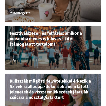
Mindmegette
Fesztiválszezon és felfázás: amikor a
mosdóba menés is kihívás - Life
(támogatott tartalom)
Life
Kulisszák mögötti felvételekkel érkezik a
Szívek szállodája-doku: soha nem látott
jelenetek és visszaemlékezések járatják
csúcsra a nosztalgiafaktort