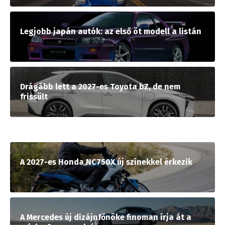
Legjobb japán autók: az első öt modell a listán
Drágább lett a 2027-es Toyota bZ, de nem
frissült
A 2027-es Honda NC750X új színekkel érkezik
A Mercedes új dizájnfőnöke finoman írja át a