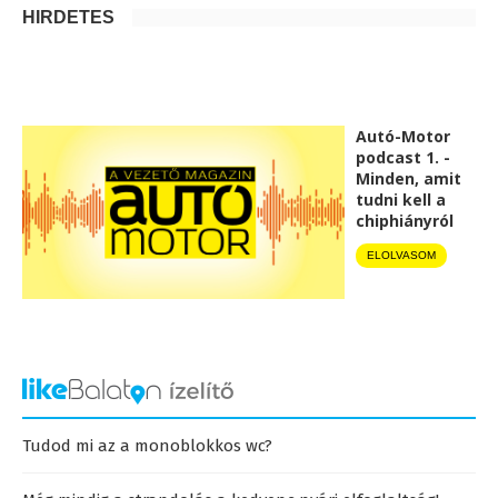
HIRDETÉS
Autó-Motor
podcast 1. -
Minden, amit
tudni kell a
chiphiányról
ELOLVASOM
Tudod mi az a monoblokkos wc?