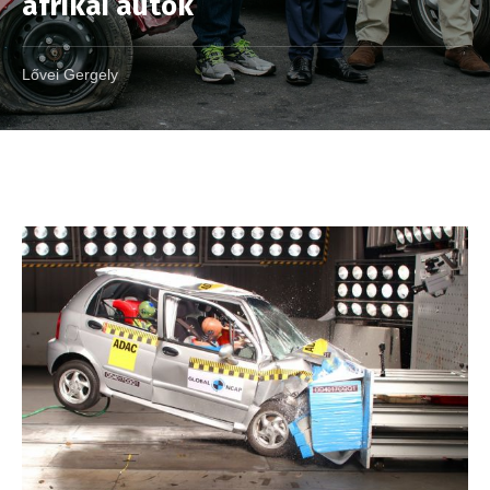
afrikai autók
Lővei Gergely