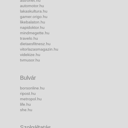
astronet.hu
automotor.hu
lakaskultura.hu
gamer.origo.hu
likebalaton.hu
napidoktor.hu
mindmegette.hu
travelo.hu
dietaesfitnesz.hu
vitorlazasmagazin.hu
videkize.hu
tvmusor.hu
Bulvár
borsonline.hu
ripost.hu
metropol.hu
life.hu
she.hu
Szolgáltatás