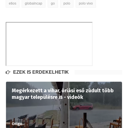
etios
globalncap
go
polo
polo vivo
EZEK IS ÉRDEKELHETIK
Megérkezett a vihar, óriási eső zúdult több
magyar településre is - videók
Origo