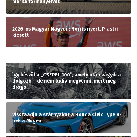
márka formanyelvét
2026-os Magyar Nagydíj: Norris nyert, Piastri
kiesett
Így készül a „CSEPEL 100”, amely után vágyik a
dolgozó – de nem tudja megvenni, mert még
drága
Visszaadja a szárnyakat a Honda Civic Type R-
nek a Mugen