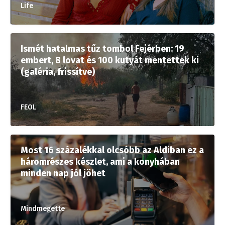
Life
Ismét hatalmas tűz tombol Fejérben: 19
embert, 8 lovat és 100 kutyát mentettek ki
(galéria, frissítve)
FEOL
Most 16 százalékkal olcsóbb az Aldiban ez a
háromrészes készlet, ami a konyhában
minden nap jól jöhet
Mindmegette