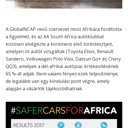
A GlobalNCAP nevű szervezet most Afrikára fordította
a figyelmét, és az AA South Africa autóklubbal
közösen elvégezte a kontinens első töréstesztjeit,
amelyen öt autót vizsgáltak (Toyota Etios, Renault
Sandero, Volkswagen Polo Vivo, Datsun Go+ és Chery
QQ3), amelyek a dél-afrikai autópiac értékesítésének
65 %-át adják. Nem valami fényes ezek teljesítménye,
de legalább van egy kiindulási pont végre, amely
alapján a vásárlók tájékozódhatnak.