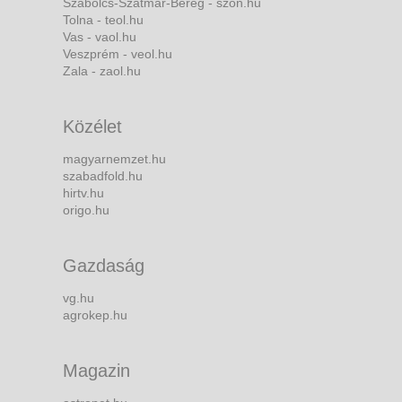
Szabolcs-Szatmár-Bereg - szon.hu
Tolna - teol.hu
Vas - vaol.hu
Veszprém - veol.hu
Zala - zaol.hu
Közélet
magyarnemzet.hu
szabadfold.hu
hirtv.hu
origo.hu
Gazdaság
vg.hu
agrokep.hu
Magazin