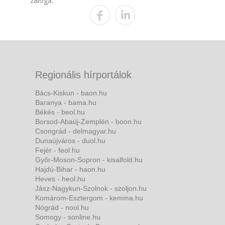
záloga.
Regionális hírportálok
Bács-Kiskun - baon.hu
Baranya - bama.hu
Békés - beol.hu
Borsod-Abaúj-Zemplén - boon.hu
Csongrád - delmagyar.hu
Dunaújváros - duol.hu
Fejér - feol.hu
Győr-Moson-Sopron - kisalfold.hu
Hajdú-Bihar - haon.hu
Heves - heol.hu
Jász-Nagykun-Szolnok - szoljon.hu
Komárom-Esztergom - kemma.hu
Nógrád - nool.hu
Somogy - sonline.hu