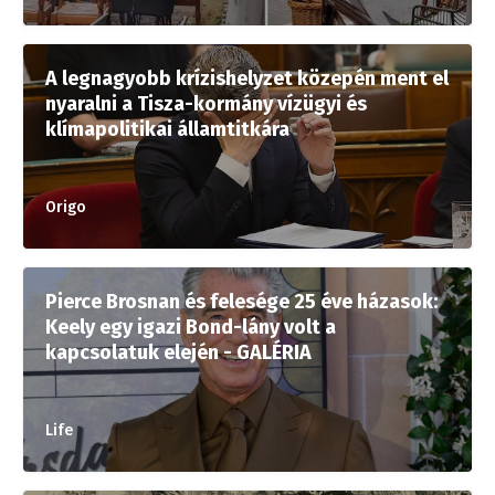
A legnagyobb krízishelyzet közepén ment el
nyaralni a Tisza-kormány vízügyi és
klímapolitikai államtitkára
Origo
Pierce Brosnan és felesége 25 éve házasok:
Keely egy igazi Bond-lány volt a
kapcsolatuk elején - GALÉRIA
Life