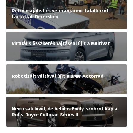
Retró majálist és veteránjármű-találkozót
tartottak Derecskén
Virtuális összkerékhajtással újít a Multivan
Robotizált váltóval újít a BMW Motorrad
Nem csak kívül, de belül is Emily-szobrot kap a
Rolls-Royce Cullinan Series II