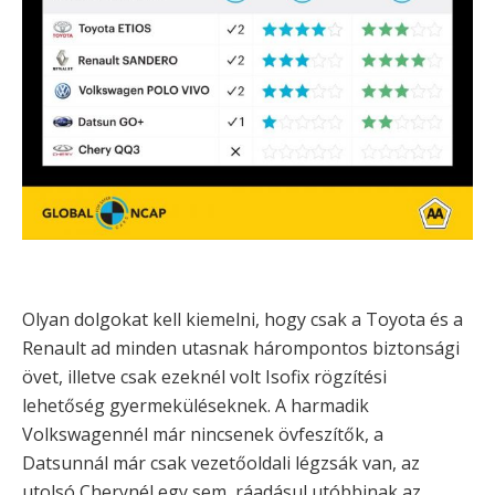
Olyan dolgokat kell kiemelni, hogy csak a Toyota és a
Renault ad minden utasnak hárompontos biztonsági
övet, illetve csak ezeknél volt Isofix rögzítési
lehetőség gyermeküléseknek. A harmadik
Volkswagennél már nincsenek övfeszítők, a
Datsunnál már csak vezetőoldali légzsák van, az
utolsó Cherynél egy sem, ráadásul utóbbinak az