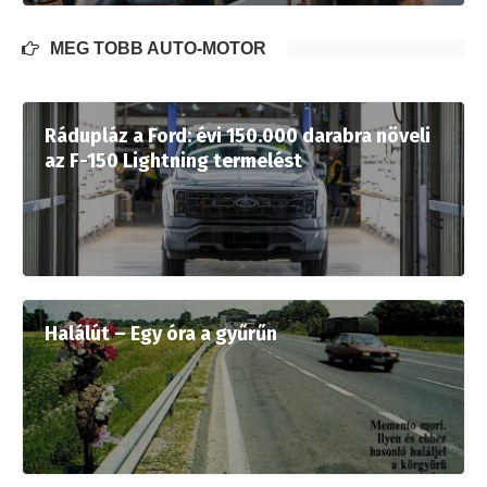
MÉG TÖBB AUTÓ-MOTOR
Rádupláz a Ford: évi 150.000 darabra növeli
az F-150 Lightning termelést
Halálút – Egy óra a gyűrűn