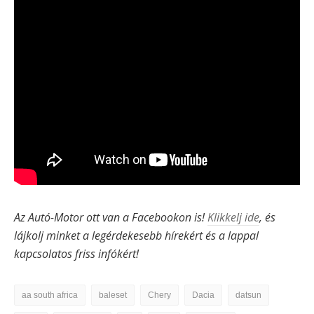
Az Autó-Motor ott van a Facebookon is!
Klikkelj ide
, és
lájkolj minket a legérdekesebb hírekért és a lappal
kapcsolatos friss infókért!
aa south africa
baleset
Chery
Dacia
datsun