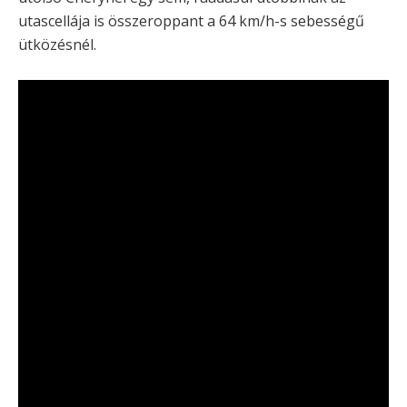
utascellája is összeroppant a 64 km/h-s sebességű
ütközésnél.