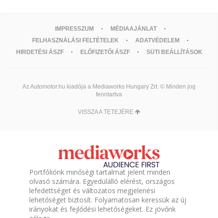
IMPRESSZUM
MÉDIAAJÁNLAT
FELHASZNÁLÁSI FELTÉTELEK
ADATVÉDELEM
HIRDETÉSI ÁSZF
ELŐFIZETŐI ÁSZF
SÜTI BEÁLLÍTÁSOK
Az Automotor.hu kiadója a Mediaworks Hungary Zrt. © Minden jog
fenntartva
VISSZA A TETEJÉRE
Portfóliónk minőségi tartalmat jelent minden
olvasó számára. Egyedülálló elérést, országos
lefedettséget és változatos megjelenési
lehetőséget biztosít. Folyamatosan keressük az új
irányokat és fejlődési lehetőségeket. Ez jövőnk