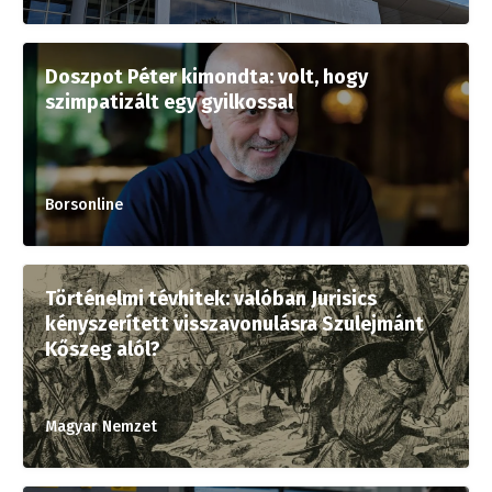
Doszpot Péter kimondta: volt, hogy
szimpatizált egy gyilkossal
Borsonline
Történelmi tévhitek: valóban Jurisics
kényszerített visszavonulásra Szulejmánt
Kőszeg alól?
Magyar Nemzet