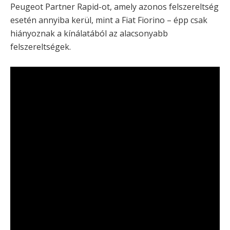
Peugeot Partner Rapid-ot, amely azonos felszereltség
esetén annyiba kerül, mint a Fiat Fiorino – épp csak
hiányoznak a kínálatából az alacsonyabb
felszereltségek.