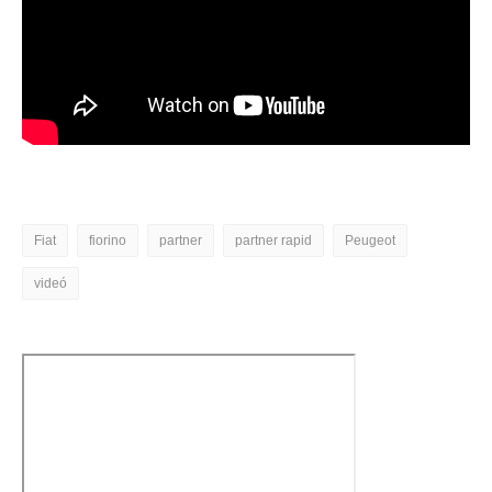
Fiat
fiorino
partner
partner rapid
Peugeot
videó