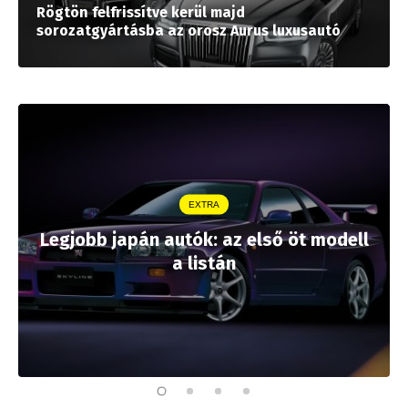
Rögtön felfrissítve kerül majd
sorozatgyártásba az orosz Aurus luxusautó
EXTRA
Legjobb japán autók: az első öt modell
a listán