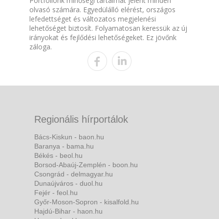
Portfóliónk minőségi tartalmat jelent minden
olvasó számára. Egyedülálló elérést, országos
lefedettséget és változatos megjelenési
lehetőséget biztosít. Folyamatosan keressük az új
irányokat és fejlődési lehetőségeket. Ez jövőnk
záloga.
Regionális hírportálok
Bács-Kiskun - baon.hu
Baranya - bama.hu
Békés - beol.hu
Borsod-Abaúj-Zemplén - boon.hu
Csongrád - delmagyar.hu
Dunaújváros - duol.hu
Fejér - feol.hu
Győr-Moson-Sopron - kisalfold.hu
Hajdú-Bihar - haon.hu