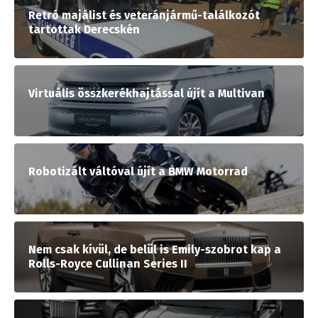
Retró majálist és veteránjármű-találkozót
tartottak Derecskén
Virtuális összkerékhajtással újít a Multivan
Robotizált váltóval újít a BMW Motorrad
Nem csak kívül, de belül is Emily-szobrot kap a
Rolls-Royce Cullinan Series II