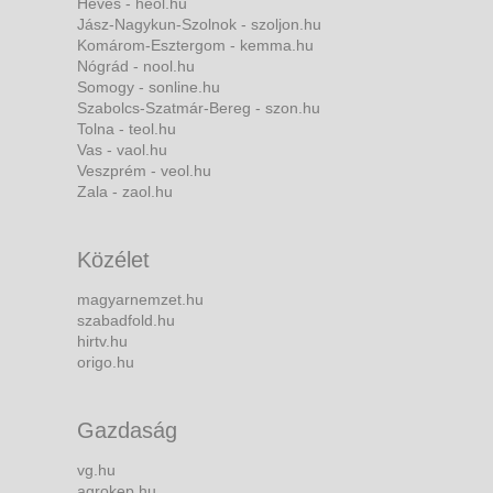
Heves - heol.hu
Jász-Nagykun-Szolnok - szoljon.hu
Komárom-Esztergom - kemma.hu
Nógrád - nool.hu
Somogy - sonline.hu
Szabolcs-Szatmár-Bereg - szon.hu
Tolna - teol.hu
Vas - vaol.hu
Veszprém - veol.hu
Zala - zaol.hu
Közélet
magyarnemzet.hu
szabadfold.hu
hirtv.hu
origo.hu
Gazdaság
vg.hu
agrokep.hu