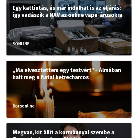
Egy kattintás, és már indulhat is az eljárás:
így vadászik a NAV az online vape-árusokra
SONLINE
„Ma elvesztettem egy testvért" - Álmában
halt meg a fiatal ketrecharcos
Borsonline
Megvan, kit állít a kormánnyal szembe a