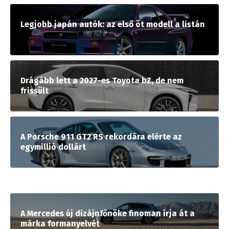
Legjobb japán autók: az első öt modell a listán
Drágább lett a 2027-es Toyota bZ, de nem
frissült
A Porsche 911 GT2 RS rekordára elérte az
egymillió dollárt
A Mercedes új dizájnfőnöke finoman írja át a
márka formanyelvét