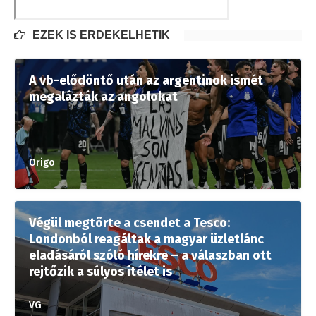
EZEK IS ÉRDEKELHETIK
A vb-elődöntő után az argentinok ismét
megalázták az angolokat
Origo
Végül megtörte a csendet a Tesco:
Londonból reagáltak a magyar üzletlánc
eladásáról szóló hírekre – a válaszban ott
rejtőzik a súlyos ítélet is
VG