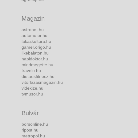
Magazin
astronet.hu
automotor.hu
lakaskultura.hu
gamer.origo.hu
likebalaton.hu
napidoktor.hu
mindmegette.hu
travelo.hu
dietaesfitnesz.hu
vitorlazasmagazin.hu
videkize.hu
tvmusor.hu
Bulvár
borsonline.hu
ripost.hu
metropol.hu