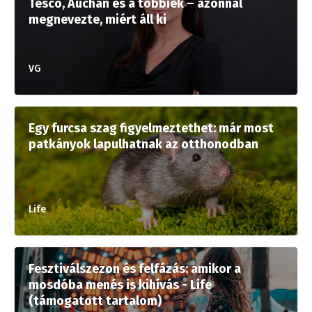
Tesco, Auchan és a többiek – azonnal
megnevezte, miért áll ki
VG
Egy furcsa szag figyelmeztethet: már most
patkányok lapulhatnak az otthonodban
Life
Fesztiválszezon és felfázás: amikor a
mosdóba menés is kihívás - Life
(támogatott tartalom)