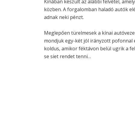
Kínában készült az alábbi felvétel, ame
közben. A forgalomban haladó autók elé
adnak neki pénzt.
Meglepően türelmesek a kínai autóvezető
mondjuk egy-két jól irányzott pofonnal 
koldus, amikor féktávon belül ugrik a fe
se siet rendet tenni…