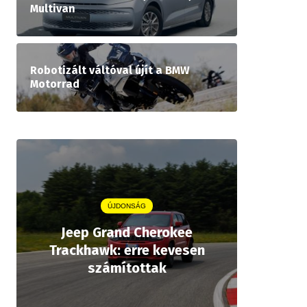
Multivan
Robotizált váltóval újít a BMW
Motorrad
ÚJDONSÁG
Jeep Grand Cherokee
Aston
Trackhawk: erre kevesen
kiforrot
számítottak