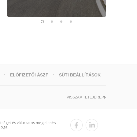
ELŐFIZETŐI ÁSZF
SÜTI BEÁLLÍTÁSOK
VISSZA A TETEJÉRE
ttséget és változatos megjelenési
loga.