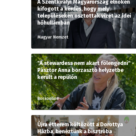
A Szentkirályi Magyarország elnökén
kifogott a kérdés, hogy mely
településeken osztottak vizet az idei
hőhullámban
Magyar Nemzet
"A stewardess nem akart fölengedni" -
Pásztor Anna borzasztó helyzetbe
került a repülőn
Borsonline
Újra étterem költözött a Dorottya
Házba, benéztünk a bisztróba