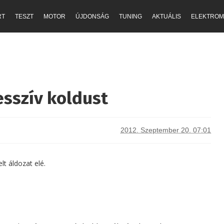
RT
TESZT
MOTOR
ÚJDONSÁG
TUNING
AKTUÁLIS
ELEKTROM
esszív koldust
2012. Szeptember 20. 07:01
lt áldozat elé.