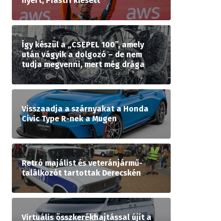
nyert, Piastri kiesett
Így készül a „CSEPEL 100”, amely
után vágyik a dolgozó – de nem
tudja megvenni, mert még drága
Visszaadja a szárnyakat a Honda
Civic Type R-nek a Mugen
Retró majálist és veteránjármű-
találkozót tartottak Derecskén
Virtuális összkerékhajtással újít a