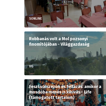
SONLINE
Robbanás volt a Mol pozsonyi
finomítójában - Világgazdaság
VG
Fesztiválszezon és felfázás: amikor a
mosdóba menés is kihívás - Life
(támogatott tartalom)