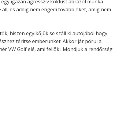
ly egy igazán agresszív koldust ábrázol munka
 áll, és addig nem engedi tovább őket, amíg nem
k, hiszen egyikőjük se száll ki autójából hogy
észhez térítse emberünket. Akkor jár pórul a
hér VW Golf elé, ami fellöki. Mondjuk a rendőrség