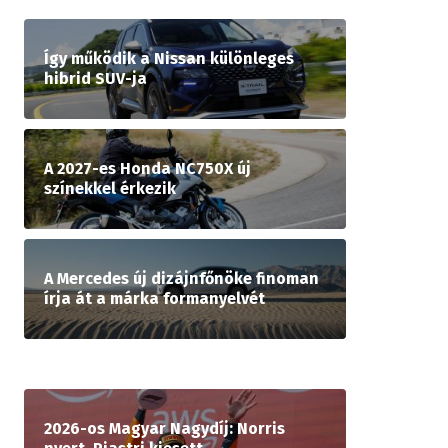
Így működik a Nissan különleges
hibrid SUV-ja
A 2027-es Honda NC750X új
színekkel érkezik
A Mercedes új dizájnfőnöke finoman
írja át a márka formanyelvét
2026-os Magyar Nagydíj: Norris