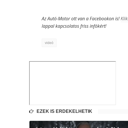
Az Autó-Motor ott van a Facebookon is!
Klik
lappal kapcsolatos friss infókért!
videó
EZEK IS ÉRDEKELHETIK