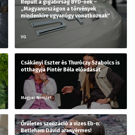
Repült a gigabírság BYD-nek –
„Magyarországon a törvények
mindenkire ugyanúgy vonatkoznak"
VG
Csákányi Eszter és Thuróczy Szabolcs is
otthagyja Pintér Béla előadását
Magyar Nemzet
Őrületes szenzáció a vizes Eb-n:
Betlehem Dávid aranyérmes!