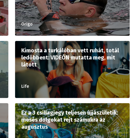
Origo
Kimosta a turkálóban vett ruhát, totál
ledöbbent: VIDEÓN mutatta meg, mit
látott
Life
Ez a 3 csillagjegy teljesen újjászületik:
mesés dolgokat rejt számukra az
augusztus