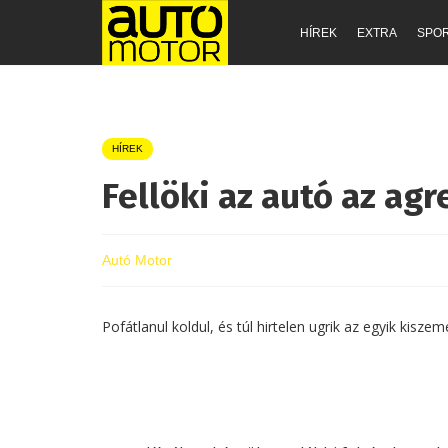
HÍREK
EXTRA
SPO
HÍREK
Fellöki az autó az agr
Autó Motor
Pofátlanul koldul, és túl hirtelen ugrik az egyik kiszeme