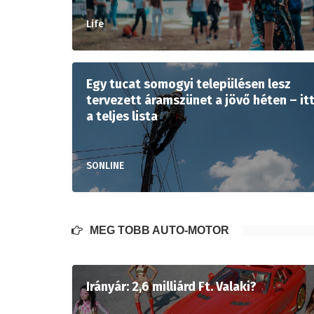
Life
Egy tucat somogyi településen lesz
tervezett áramszünet a jövő héten – it
a teljes lista
SONLINE
MÉG TÖBB AUTÓ-MOTOR
Irányár: 2,6 milliárd Ft. Valaki?