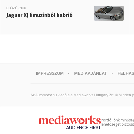
ELŐZŐ CIKK
Jaguar XJ limuzinból kabrió
IMPRESSZUM
MÉDIAAJÁNLAT
FELHAS
Az Automotor.hu kiadója a Mediaworks Hungary Zrt. © Minden jo
Portfóliónk minőség
lehetőséget biztosí