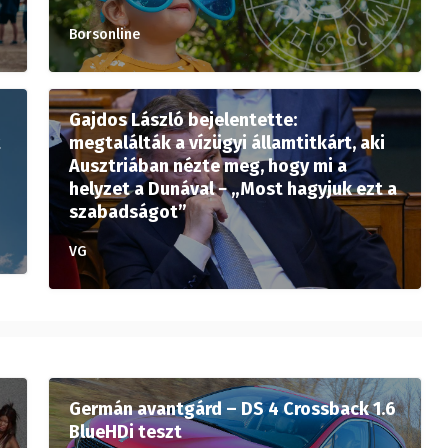
Borsonline
Gajdos László bejelentette:
t
megtalálták a vízügyi államtitkárt, aki
Ausztriában nézte meg, hogy mi a
helyzet a Dunával − „Most hagyjuk ezt a
szabadságot”
VG
Germán avantgárd – DS 4 Crossback 1.6
BlueHDi teszt