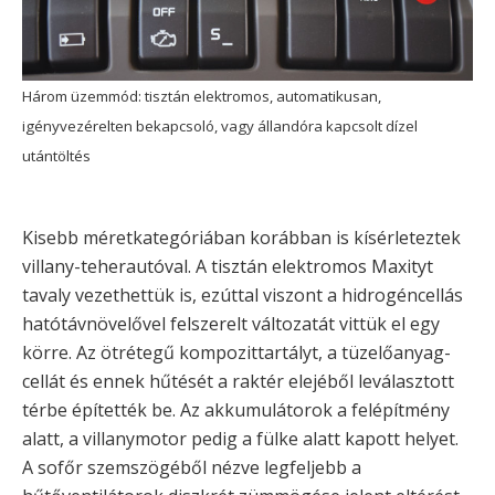
Három üzemmód: tisztán elektromos, automatikusan,
igényvezérelten bekapcsoló, vagy állandóra kapcsolt dízel
utántöltés
Kisebb méretkategóriában korábban is kísérleteztek
villany-teherautóval. A tisztán elektromos Maxityt
tavaly vezethettük is, ezúttal viszont a hidrogéncellás
hatótávnövelővel felszerelt változatát vittük el egy
körre. Az ötrétegű kompozittartályt, a tüzelőanyag-
cellát és ennek hűtését a raktér elejéből leválasztott
térbe építették be. Az akkumulátorok a felépítmény
alatt, a villanymotor pedig a fülke alatt kapott helyet.
A sofőr szemszögéből nézve legfeljebb a