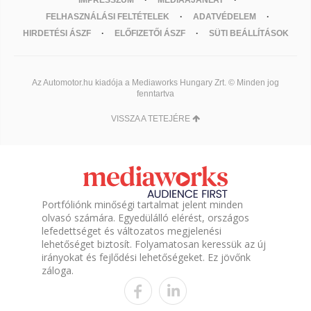
IMPRESSZUM
MÉDIAAJÁNLAT
FELHASZNÁLÁSI FELTÉTELEK
ADATVÉDELEM
HIRDETÉSI ÁSZF
ELŐFIZETŐI ÁSZF
SÜTI BEÁLLÍTÁSOK
Az Automotor.hu kiadója a Mediaworks Hungary Zrt. © Minden jog
fenntartva
VISSZA A TETEJÉRE
Portfóliónk minőségi tartalmat jelent minden
olvasó számára. Egyedülálló elérést, országos
lefedettséget és változatos megjelenési
lehetőséget biztosít. Folyamatosan keressük az új
irányokat és fejlődési lehetőségeket. Ez jövőnk
záloga.