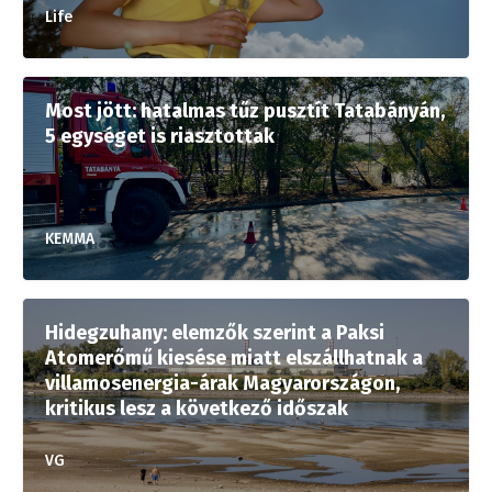
Life
Most jött: hatalmas tűz pusztít Tatabányán,
5 egységet is riasztottak
KEMMA
Hidegzuhany: elemzők szerint a Paksi
Atomerőmű kiesése miatt elszállhatnak a
villamosenergia-árak Magyarországon,
kritikus lesz a következő időszak
VG