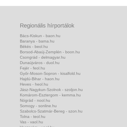
Regionális hírportálok
Bács-Kiskun - baon.hu
Baranya - bama.hu
Békés - beol.hu
Borsod-Abaúj-Zemplén - boon.hu
Csongrád - delmagyar.hu
Dunaújváros - duol.hu
Fejér - feol.hu
Győr-Moson-Sopron - kisalfold.hu
Hajdú-Bihar - haon.hu
Heves - heol.hu
Jász-Nagykun-Szolnok - szoljon.hu
Komárom-Esztergom - kemma.hu
Nógrád - nool.hu
Somogy - sonline.hu
Szabolcs-Szatmár-Bereg - szon.hu
Tolna - teol.hu
Vas - vaol.hu