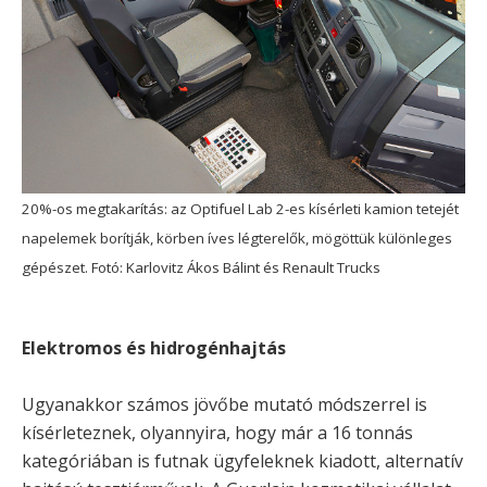
20%-os megtakarítás: az Optifuel Lab 2-es kísérleti kamion tetejét
napelemek borítják, körben íves légterelők, mögöttük különleges
gépészet. Fotó: Karlovitz Ákos Bálint és Renault Trucks
Elektromos és hidrogénhajtás
Ugyanakkor számos jövőbe mutató módszerrel is
kísérleteznek, olyannyira, hogy már a 16 tonnás
kategóriában is futnak ügyfeleknek kiadott, alternatív