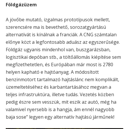
Földgázüzem
A jövőbe mutató, izgalmas prototípusok mellett,
szerencsére ma is bevethető, sorozatgyártású
alternatívát is kínálnak a franciák. A CNG számtalan
előnye közt a legfontosabb aduász az egyszerűsége.
Földgáz ugyanis mindenhol van, buszgarázsban,
logisztikai depóban stb., a töltőállomás kiépítése sem
megfizethetetlen, és Európában már most is 2780
helyen kapható e hajtóanyag. A módosított
benzinmotort tartalmazó hajtáslánc nem komplikált,
üzemeltetéséhez és karbantartásához megvan a
teljes infrastruktúra, illetve tudás. Vezetés közben
pedig észre sem vesszük, mit eszik az autó, még ha
valamivel nyersebb is a hangja, ám ennél nagyobb
baja sose” legyen egy alternatív hajtású járműnek!