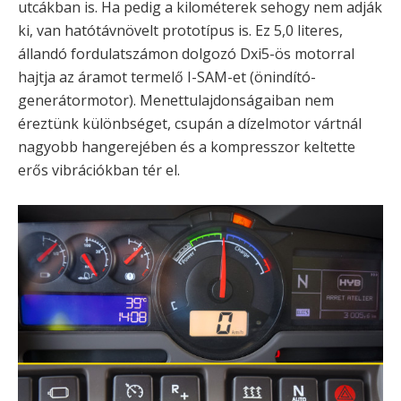
utcákban is. Ha pedig a kilométerek sehogy nem adják
ki, van hatótávnövelt prototípus is. Ez 5,0 literes,
állandó fordulatszámon dolgozó Dxi5-ös motorral
hajtja az áramot termelő I-SAM-et (önindító-
generátormotor). Menettulajdonságaiban nem
éreztünk különbséget, csupán a dízelmotor vártnál
nagyobb hangerejében és a kompresszor keltette
erős vibrációkban tér el.