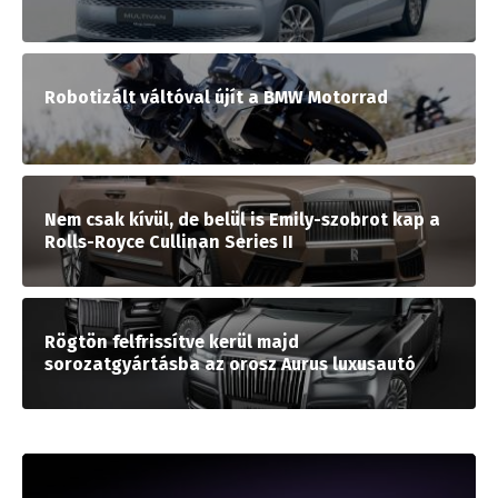
Robotizált váltóval újít a BMW Motorrad
Nem csak kívül, de belül is Emily-szobrot kap a
Rolls-Royce Cullinan Series II
Rögtön felfrissítve kerül majd
sorozatgyártásba az orosz Aurus luxusautó