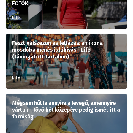
FOTÓK
Life
Fesztiválszezon és felfázás: amikor a
mosdóba menés is kihívás - Life
(támogatott tartalom)
Life
Mégsem hűl le annyira a levegő, amennyire
vártuk − Jövő hét közepére pedig ismét itt a
forróság