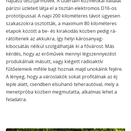
hajtású tesztjárművek. A Guerlain kozmetikai vállalat
párizsi üzleteit látja el a tisztán elektromos D16-os
prototípussal. A napi 200 kilométeres távot ügyesen
szakaszokra osztották, a maximum 80 kilométeres
etapok között a be- és kirakodás közben pedig rá-
rátöltenek az akkukra, így helyi károsanyag-
kibocsátás nélkül szolgálhatják ki a fővárost. Más
kérdés, hogy az erőművek mennyi légszennyezést
produkálnak másutt, vagy kiégett radioaktív
fűtőelemeik miféle bajt hoznak majd unokáink fejére.
A lényeg, hogy a városlakók sokat profitálnak az éj
leple alatt, csendben elsuhanó teherautóval, mely a
menetpróba közben megmutatta, alkalmas lehet a
feladatra.