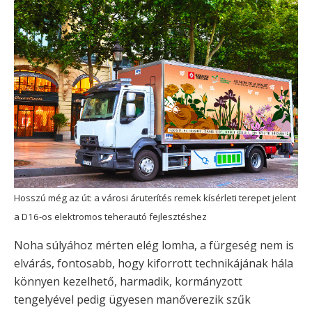
Hosszú még az út: a városi áruterítés remek kísérleti terepet jelent
a D16-os elektromos teherautó fejlesztéshez
Noha súlyához mérten elég lomha, a fürgeség nem is
elvárás, fontosabb, hogy kiforrott technikájának hála
könnyen kezelhető, harmadik, kormányzott
tengelyével pedig ügyesen manőverezik szűk