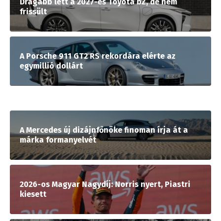
Drágább lett a 2027-es Toyota bZ, de nem
frissült
A Porsche 911 GT2 RS rekordára elérte az
egymillió dollárt
A Mercedes új dizájnfőnöke finoman írja át a
márka formanyelvét
2026-os Magyar Nagydíj: Norris nyert, Piastri
kiesett