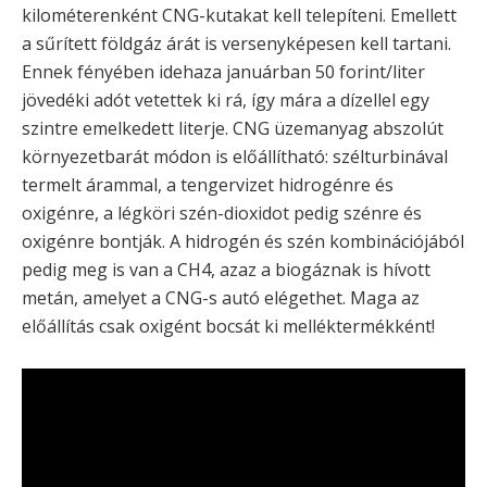
kilométerenként CNG-kutakat kell telepíteni. Emellett
a sűrített földgáz árát is versenyképesen kell tartani.
Ennek fényében idehaza januárban 50 forint/liter
jövedéki adót vetettek ki rá, így mára a dízellel egy
szintre emelkedett literje. CNG üzemanyag abszolút
környezetbarát módon is előállítható: szélturbinával
termelt árammal, a tengervizet hidrogénre és
oxigénre, a légköri szén-dioxidot pedig szénre és
oxigénre bontják. A hidrogén és szén kombinációjából
pedig meg is van a CH4, azaz a biogáznak is hívott
metán, amelyet a CNG-s autó elégethet. Maga az
előállítás csak oxigént bocsát ki melléktermékként!