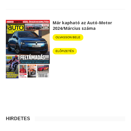
Már kapható az Autó-Motor
2024/Március száma
OLVASSON BELE
ELŐFIZETÉS
HIRDETÉS