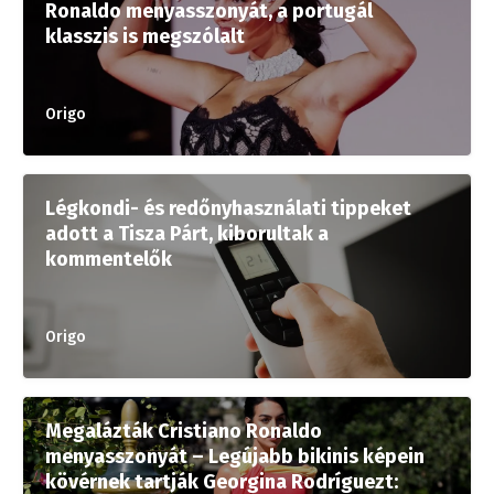
Ronaldo menyasszonyát, a portugál
klasszis is megszólalt
Origo
Légkondi- és redőnyhasználati tippeket
adott a Tisza Párt, kiborultak a
kommentelők
Origo
Megalázták Cristiano Ronaldo
menyasszonyát – Legújabb bikinis képein
kövérnek tartják Georgina Rodríguezt: