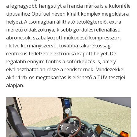
a legnagyobb hangsúlyt a francia márka is a különféle
típusaihoz Optifuel néven kínált komplex megoldásra
helyezi. A csomagban állítható tetőlégterelő, extra
méretű oldalszoknya, kisebb gördülési ellenállású
abroncsok, szabályozott működésű kompresszor,
illetve kormányszervó, továbbá takarékosság-
centrikus fedélzeti elektronika kapott helyet. De
legalább ennyire fontos a sofőrképzés is, amely
elválaszthatatlan része a rendszernek. Mindezekkel
akár 11%-os megtakarítás is elérhető a TÜV tesztjei
alapján.