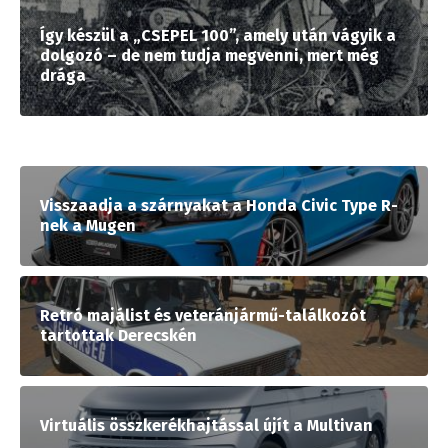
Így készül a „CSEPEL 100”, amely után vágyik a
dolgozó – de nem tudja megvenni, mert még
drága
Visszaadja a szárnyakat a Honda Civic Type R-
nek a Mugen
Retró majálist és veteránjármű-találkozót
tartottak Derecskén
Virtuális összkerékhajtással újít a Multivan