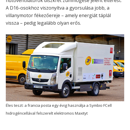
hűtőventilátorok diszkrét zümmögése jelent eltérést.
A D16-osokhoz viszonyítva a gyorsulása jobb, a
villanymotor fékezőereje – amely energiát táplál
vissza – pedig legalább olyan erős.
Éles teszt: a francia posta egy évig használja a Symbio FCell
hidrogéncellával felszerelt elektromos Maxityt