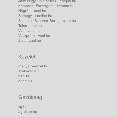
Jász-Nagykun-Szolnok - szoljon.hu
Komárom-Esztergom - kemma.hu
Nógrád - nool.hu
Somogy - sonline.hu
Szabolcs-Szatmár-Bereg - szon.hu
Tolna - teol.hu
Vas - vaol.hu
Veszprém - veol.hu
Zala - zaol.hu
Közélet
magyarnemzet.hu
szabadfold.hu
hirtv.hu
origo.hu
Gazdaság
vg.hu
agrokep.hu