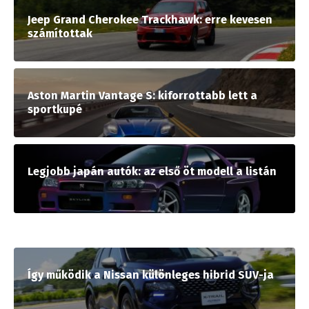
Jeep Grand Cherokee Trackhawk: erre kevesen
számítottak
Aston Martin Vantage S: kiforrottabb lett a
sportkupé
Legjobb japán autók: az első öt modell a listán
Így működik a Nissan különleges hibrid SUV-ja