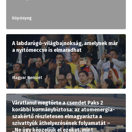
Köpönyeg
A labdarúgó-világbajnokság, amelynek már
a nyitómeccse is elmaradhat
Magyar Nemzet
Váratlanul megtörte a csendet Paks 2
korábbi kormánybiztosa: az atomenergia-
szakértő részletesen elmagyarázta a
szivattyúk áthelyezésének folyamatát –
„Ne úgy képzeljük el ezeket, mint