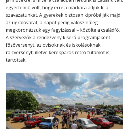
járművekre, s mivel a családban nekünk is Ladánk van,
egyértelmű volt, hogy erre a márkára adjuk le a
szavazatunkat. A gyerekek biztosan kipróbálják majd
az ugrálóvárat, a napot pedig valószínűleg
megkoronázzuk egy fagyizással – közölte a családfő.
A szervezők a rendezvény kísérő programjaként
főzőversenyt, az ovisoknak és iskolásoknak
rajzversenyt, illetve kerékpáros retró futamot is
tartottak.