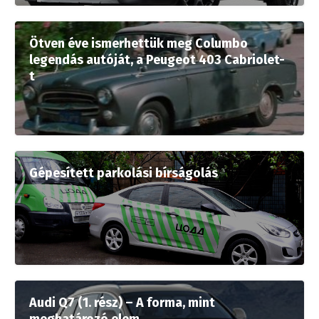
Ötven éve ismerhettük meg Columbo
legendás autóját, a Peugeot 403 Cabriolet-
t
Gépesített parkolási bírságolás
Audi Q7 (1. rész) – A forma, mint