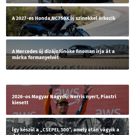
A 2027-es Honda NC750X új színekkel érkezik
A Mercedes új dizájnfőnöke finoman írja át a
márka formanyelvét
2026-os Magyar Nagydíj: Norris nyert, Piastri
kiesett
Így készül a „CSEPEL 100”, amely után vágyik a