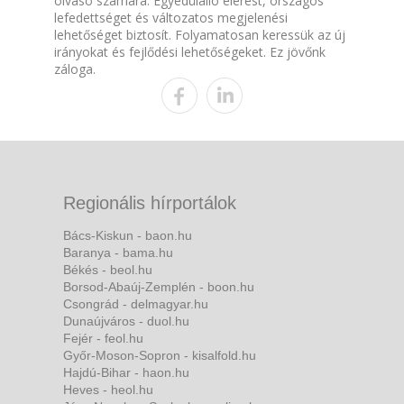
olvasó számára. Egyedülálló elérést, országos
lefedettséget és változatos megjelenési
lehetőséget biztosít. Folyamatosan keressük az új
irányokat és fejlődési lehetőségeket. Ez jövőnk
záloga.
Regionális hírportálok
Bács-Kiskun - baon.hu
Baranya - bama.hu
Békés - beol.hu
Borsod-Abaúj-Zemplén - boon.hu
Csongrád - delmagyar.hu
Dunaújváros - duol.hu
Fejér - feol.hu
Győr-Moson-Sopron - kisalfold.hu
Hajdú-Bihar - haon.hu
Heves - heol.hu