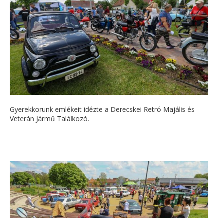
Gyerekkorunk emlékeit idézte a Derecskei Retró Majális és
Veterán Jármű Találkozó.