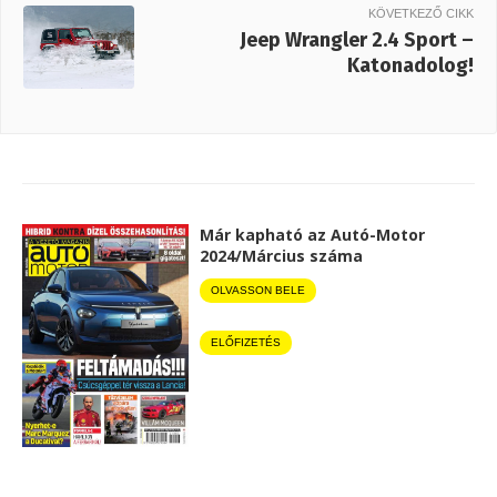
KÖVETKEZŐ CIKK
Jeep Wrangler 2.4 Sport –
Katonadolog!
Már kapható az Autó-Motor
2024/Március száma
OLVASSON BELE
ELŐFIZETÉS