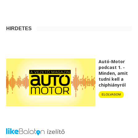
HIRDETÉS
Autó-Motor
podcast 1. -
Minden, amit
tudni kell a
chiphiányról
ELOLVASOM