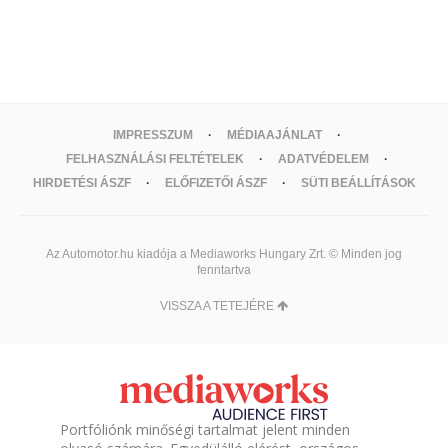
IMPRESSZUM
MÉDIAAJÁNLAT
FELHASZNÁLÁSI FELTÉTELEK
ADATVÉDELEM
HIRDETÉSI ÁSZF
ELŐFIZETŐI ÁSZF
SÜTI BEÁLLÍTÁSOK
Az Automotor.hu kiadója a Mediaworks Hungary Zrt. © Minden jog
fenntartva
VISSZA A TETEJÉRE
Portfóliónk minőségi tartalmat jelent minden