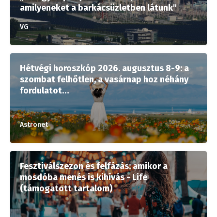
amilyeneket a barkácsüzletben látunk"
VG
Hétvégi horoszkóp 2026. augusztus 8-9: a
szombat felhőtlen, a vasárnap hoz néhány
fordulatot…
Astronet
Fesztiválszezon és felfázás: amikor a
mosdóba menés is kihívás - Life
(támogatott tartalom)