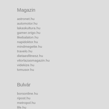
Magazin
astronet.hu
automotor.hu
lakaskultura.hu
gamer.origo.hu
likebalaton.hu
napidoktor.hu
mindmegette.hu
travelo.hu
dietaesfitnesz.hu
vitorlazasmagazin.hu
videkize.hu
tvmusor.hu
Bulvár
borsonline.hu
ripost.hu
metropol.hu
life.hu