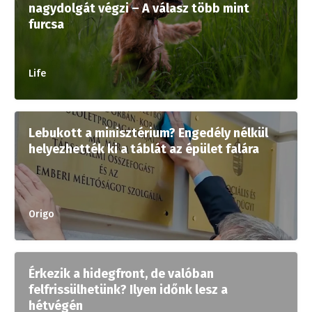
nagydolgát végzi – A válasz több mint
furcsa
Life
Lebukott a minisztérium? Engedély nélkül
helyezhették ki a táblát az épület falára
Origo
Érkezik a hidegfront, de valóban
felfrissülhetünk? Ilyen időnk lesz a
hétvégén