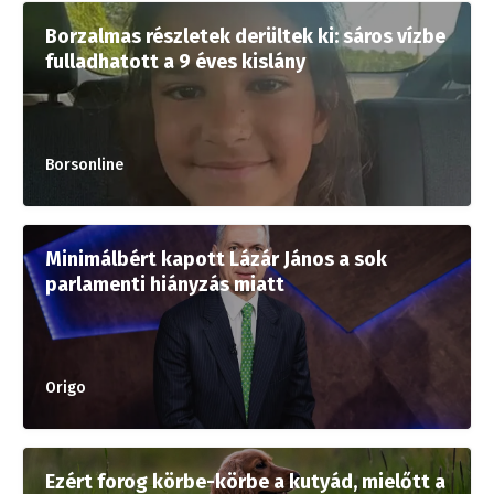
Borzalmas részletek derültek ki: sáros vízbe
fulladhatott a 9 éves kislány
Borsonline
Minimálbért kapott Lázár János a sok
parlamenti hiányzás miatt
Origo
Ezért forog körbe-körbe a kutyád, mielőtt a