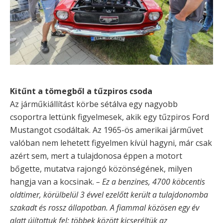
Kitűnt a tömegből a tűzpiros csoda
Az járműkiállítást körbe sétálva egy nagyobb
csoportra lettünk figyelmesek, akik egy tűzpiros Ford
Mustangot csodáltak. Az 1965-ös amerikai járművet
valóban nem lehetett figyelmen kívül hagyni, már csak
azért sem, mert a tulajdonosa éppen a motort
bőgette, mutatva rajongó közönségének, milyen
hangja van a kocsinak.
– Ez a benzines, 4700 köbcentis
oldtimer, körülbelül 3 évvel ezelőtt került a tulajdonomba
szakadt és rossz állapotban. A fiammal közösen egy év
alatt újítottuk fel: többek között kicseréltük az