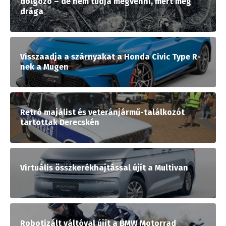
dolgozó – de nem tudja megvenni, mert még
drága
Visszaadja a szárnyakat a Honda Civic Type R-
nek a Mugen
Retró majálist és veteránjármű-találkozót
tartottak Derecskén
Virtuális összkerékhajtással újít a Multivan
Robotizált váltóval újít a BMW Motorrad