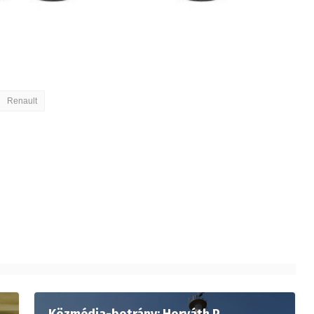
Renault
Közmédia-botrány: Horváth P.