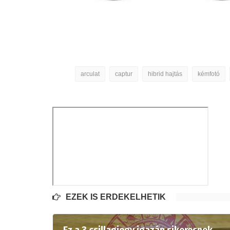
arculat
captur
hibrid hajtás
kémfotó
EZEK IS ÉRDEKELHETIK
Ez a 3 csillagjegy igazán sikeresnek