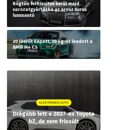
Rögtön felfrissítve kerül majd
sorozatgyártásba az orosz Aurus
luxusautó
20 lóerőt kapott, 20 kg-ot leadott a
BMW M4 CS
ELEKTROMOS AUTÓ
A P
Drágább lett a 2027-es Toyota
rekordár
bZ, de nem frissült