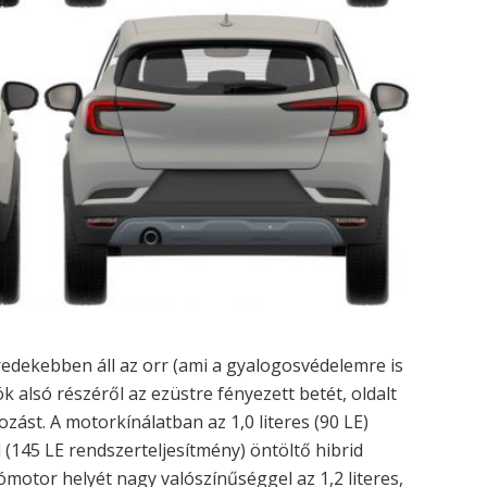
dekebben áll az orr (ami a gyalogosvédelemre is
ók alsó részéről az ezüstre fényezett betét, oldalt
tozást. A motorkínálatban az 1,0 literes (90 LE)
 (145 LE rendszerteljesítmény) öntöltő hibrid
ómotor helyét nagy valószínűséggel az 1,2 literes,