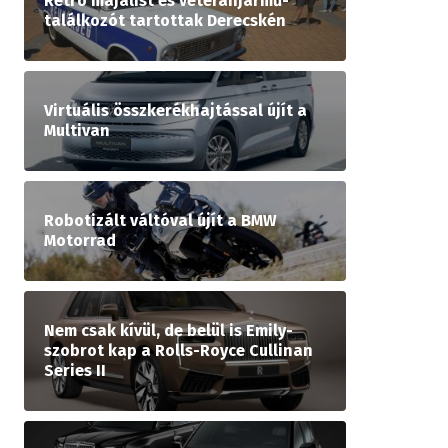
Retró majálist és veteránjármű-
találkozót tartottak Derecskén
Virtuális összkerékhajtással újít a
Multivan
Robotizált váltóval újít a BMW
Motorrad
Nem csak kívül, de belül is Emily-
szobrot kap a Rolls-Royce Cullinan
Series II