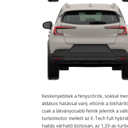
Keskenyebbek a fényszórók, sokkal mere
áldásos hatással van), eltűnik a lökhárít
csak a látványosabb felnik jelentik a vál
turbómotor mellett az E-Tech full hybrid
hajtás várható biztosan, az 1,33-as turb