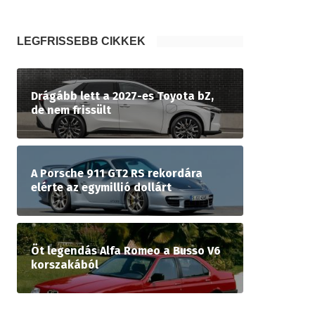
LEGFRISSEBB CIKKEK
Drágább lett a 2027-es Toyota bZ,
de nem frissült
A Porsche 911 GT2 RS rekordára
elérte az egymillió dollárt
Öt legendás Alfa Romeo a Busso V6
korszakából