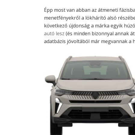
Épp most van abban az átmeneti fázisba
menetfényekről a lökhárító alsó részébe
következő újdonság a márka egyik húzó
autó lesz
(és minden bizonnyal annak át
adatbázis jóvoltából már megvannak a hiv