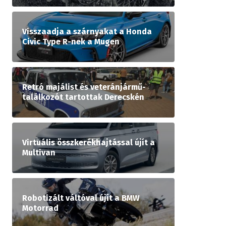
Visszaadja a szárnyakat a Honda
Civic Type R-nek a Mugen
Retró majálist és veteránjármű-
találkozót tartottak Derecskén
Virtuális összkerékhajtással újít a
Multivan
Robotizált váltóval újít a BMW
Motorrad