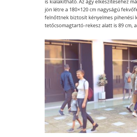
is kialakítható. Az ágy elkészítéséhez má
jön létre a 180×120 cm nagyságú fekvőf
felnőttnek biztosít kényelmes pihenési l
tetőcsomagtartó-rekesz alatt is 89 cm, 