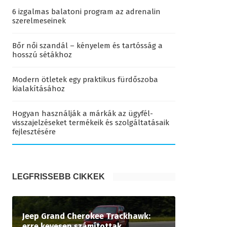
6 izgalmas balatoni program az adrenalin
szerelmeseinek
Bőr női szandál – kényelem és tartósság a
hosszú sétákhoz
Modern ötletek egy praktikus fürdőszoba
kialakításához
Hogyan használják a márkák az ügyfél-
visszajelzéseket termékeik és szolgáltatásaik
fejlesztésére
LEGFRISSEBB CIKKEK
Jeep Grand Cherokee Trackhawk:
erre kevesen számítottak