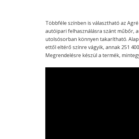
Többféle színben is választható az Ag
autóipari felhasználásra szánt műbőr, 
utolsósorban könnyen takarítható. Alape
ettől eltérő színre vágyik, annak 251 40
Megrendelésre készül a termék, mintegy