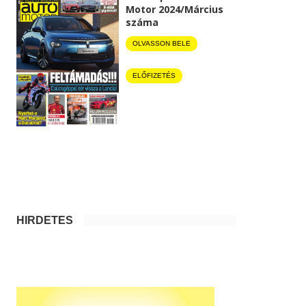
Motor 2024/Március
száma
OLVASSON BELE
ELŐFIZETÉS
HIRDETÉS