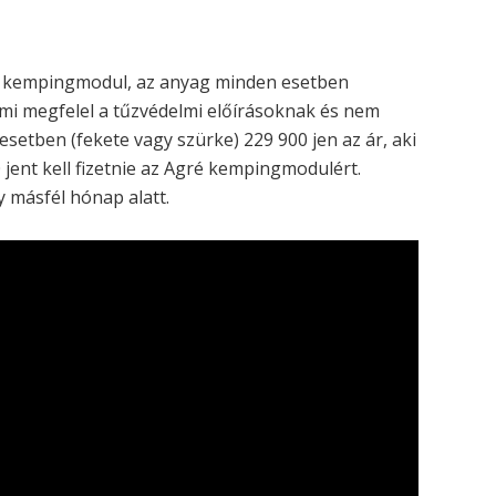
ré kempingmodul, az anyag minden esetben
ami megfelel a tűzvédelmi előírásoknak és nem
setben (fekete vagy szürke) 229 900 jen az ár, aki
0 jent kell fizetnie az Agré kempingmodulért.
 másfél hónap alatt.