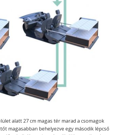
elület alatt 27 cm magas tér marad a csomagok
kettőt magasabban behelyezve egy második lépcső