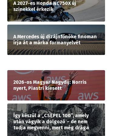
A 2027-es Honda NC750X új
színekkel érkezik
A Mercedes új dizájnfőnöke finoman
írja át a márka formanyelvét
2026-os Magyar Nagydíj: Norris
nyert, Piastri kiesett
Így készül a „CSEPEL 100”, amely
után vágyik a dolgozó – de nem
tudja megvenni, mert még drága