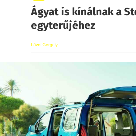
Ágyat is kínálnak a S
egyterűjéhez
Lővei Gergely