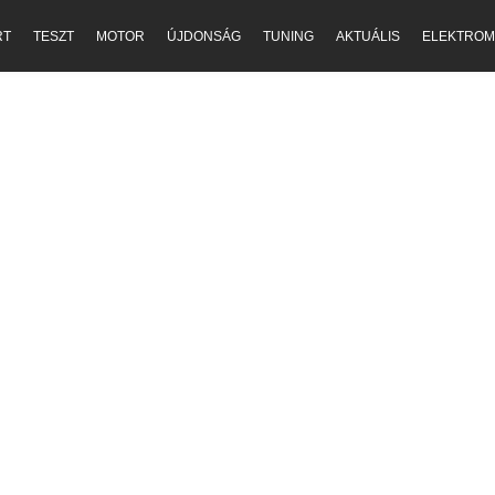
RT
TESZT
MOTOR
ÚJDONSÁG
TUNING
AKTUÁLIS
ELEKTROM