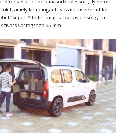
r előre kell dönteni a második üléssort, ilyenkor
elület, amely kempingautós számítás szerint két
ehetőséget. A fejtér még az opciós belső gyári
a szivacs vastagsága 45 mm.