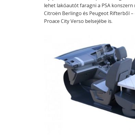
lehet lakóautót faragni a PSA konszern
Citroën Berlingo és Peugeot Rifterből 
Proace City Verso belsejébe is.