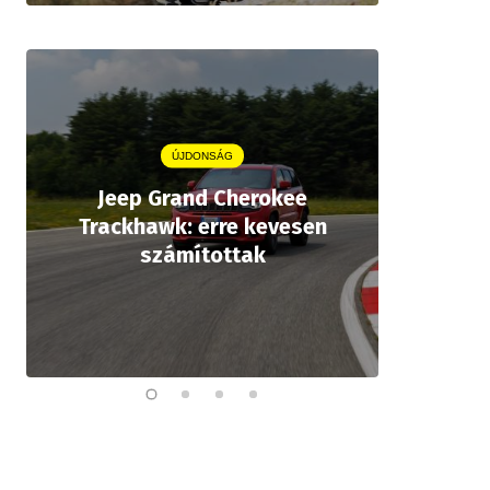
ÚJDONSÁG
Jeep Grand Cherokee
Aston
Trackhawk: erre kevesen
kiforrot
számítottak