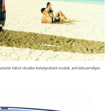
 utastér hátsó részébe behelyezhető modult, ami kétszemélyes