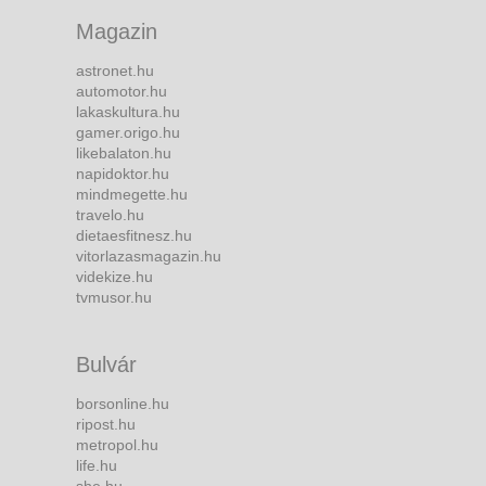
Magazin
astronet.hu
automotor.hu
lakaskultura.hu
gamer.origo.hu
likebalaton.hu
napidoktor.hu
mindmegette.hu
travelo.hu
dietaesfitnesz.hu
vitorlazasmagazin.hu
videkize.hu
tvmusor.hu
Bulvár
borsonline.hu
ripost.hu
metropol.hu
life.hu