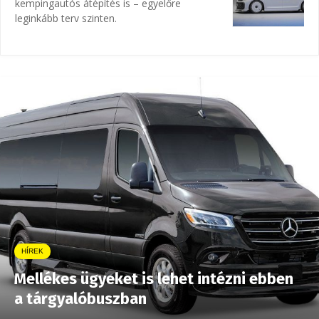
kempingautós átépítés is – egyelőre
leginkább terv szinten.
HÍREK
Mellékes ügyeket is lehet intézni ebben
a tárgyalóbuszban