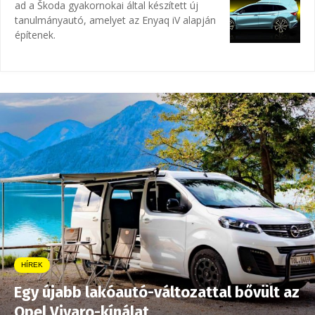
ad a Škoda gyakornokai által készített új
tanulmányautó, amelyet az Enyaq iV alapján
építenek.
HÍREK
Egy újabb lakóautó-változattal bővült az
Opel Vivaro-kínálat