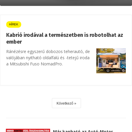
HÍREK
Kabrió irodával a természetben is robotolhat az
ember
Ránézésre egyszerű dobozos teherautó, de
valójában nyitható oldalfalú és -tetejű iroda
a Mitsubishi Fuso NomadPro.
Következő
Már kapható az Autó-Motor