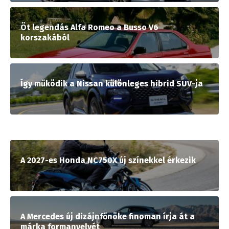
Öt legendás Alfa Romeo a Busso V6
korszakából
Így működik a Nissan különleges hibrid SUV-ja
A 2027-es Honda NC750X új színekkel érkezik
A Mercedes új dizájnfőnöke finoman írja át a
márka formanyelvét