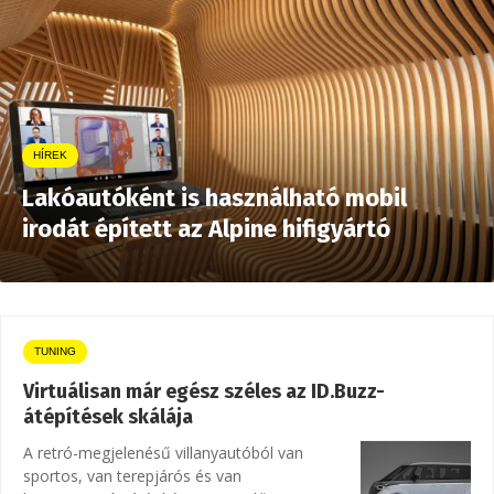
HÍREK
Lakóautóként is használható mobil
irodát épített az Alpine hifigyártó
TUNING
Virtuálisan már egész széles az ID.Buzz-
átépítések skálája
A retró-megjelenésű villanyautóból van
sportos, van terepjárós és van