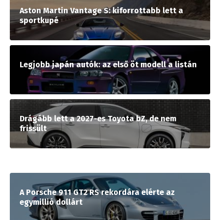
Aston Martin Vantage S: kiforrottabb lett a
sportkupé
Legjobb japán autók: az első öt modell a listán
Drágább lett a 2027-es Toyota bZ, de nem
frissült
A Porsche 911 GT2 RS rekordára elérte az
egymillió dollárt