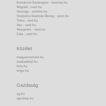
Komárom-Esztergom - kemma.hu
Nógrád - nool.hu
Somogy - sonline.hu
Szabolcs-Szatmár-Bereg - szon.hu
Tolna - teol.hu
Vas - vaol.hu
Veszprém - veol.hu
Zala - zaol.hu
Közélet
magyarnemzet.hu
szabadfold.hu
hirtv.hu
origo.hu
Gazdaság
vg.hu
agrokep.hu