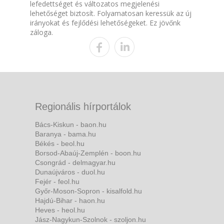
lefedettséget és változatos megjelenési
lehetőséget biztosít. Folyamatosan keressük az új
irányokat és fejlődési lehetőségeket. Ez jövőnk
záloga.
Regionális hírportálok
Bács-Kiskun - baon.hu
Baranya - bama.hu
Békés - beol.hu
Borsod-Abaúj-Zemplén - boon.hu
Csongrád - delmagyar.hu
Dunaújváros - duol.hu
Fejér - feol.hu
Győr-Moson-Sopron - kisalfold.hu
Hajdú-Bihar - haon.hu
Heves - heol.hu
Jász-Nagykun-Szolnok - szoljon.hu