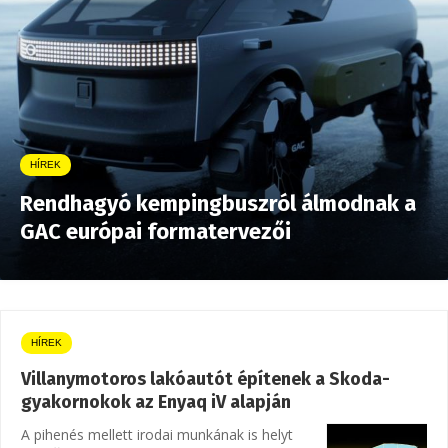
HÍREK
Rendhagyó kempingbuszról álmodnak a
GAC európai formatervezői
HÍREK
Villanymotoros lakóautót építenek a Skoda-
gyakornokok az Enyaq iV alapján
A pihenés mellett irodai munkának is helyt