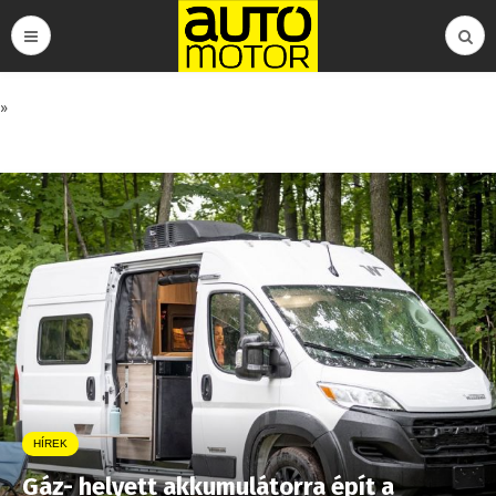
»
HÍREK
Gáz- helyett akkumulátorra épít a