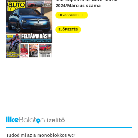
2024/Március száma
OLVASSON BELE
ELŐFIZETÉS
Tudod mi az a monoblokkos wc?