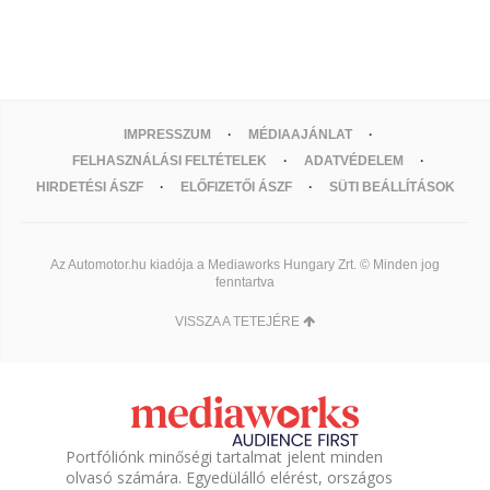
IMPRESSZUM
MÉDIAAJÁNLAT
FELHASZNÁLÁSI FELTÉTELEK
ADATVÉDELEM
HIRDETÉSI ÁSZF
ELŐFIZETŐI ÁSZF
SÜTI BEÁLLÍTÁSOK
Az Automotor.hu kiadója a Mediaworks Hungary Zrt. © Minden jog
fenntartva
VISSZA A TETEJÉRE
Portfóliónk minőségi tartalmat jelent minden
olvasó számára. Egyedülálló elérést, országos