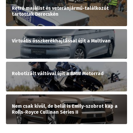
Retró majálist és veteránjármű-találkozót
tartottak Derecskén
Virtuális összkerékhajtással újít a Multivan
Robotizált váltóval újít a BMW Motorrad
Nem csak kívül, de belül is Emily-szobrot kap a
Rolls-Royce Cullinan Series II