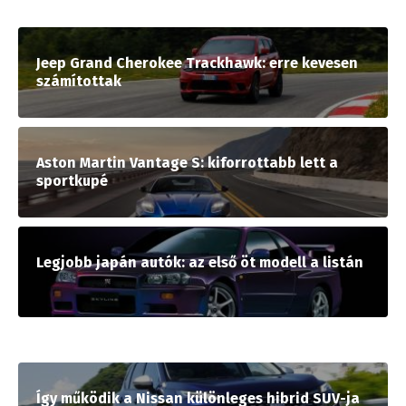
Jeep Grand Cherokee Trackhawk: erre kevesen
számítottak
Aston Martin Vantage S: kiforrottabb lett a
sportkupé
Legjobb japán autók: az első öt modell a listán
Így működik a Nissan különleges hibrid SUV-ja