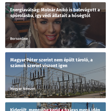
Energiaválság: Molnár Anikó is belevágott a
spórolásba, így védi állatait a hőségtől
Borsonline
Magyar Péter szerint nem épült tároló, a
számok szerint viszont igen
Magyar Nemzet
Kiderült, mennyibe kerül a fixáras menü idén