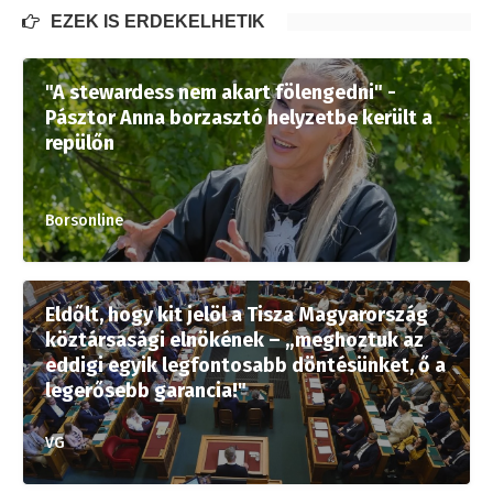
EZEK IS ÉRDEKELHETIK
"A stewardess nem akart fölengedni" -
Pásztor Anna borzasztó helyzetbe került a
repülőn
Borsonline
Eldőlt, hogy kit jelöl a Tisza Magyarország
köztársasági elnökének – „meghoztuk az
eddigi egyik legfontosabb döntésünket, ő a
legerősebb garancia!"
VG