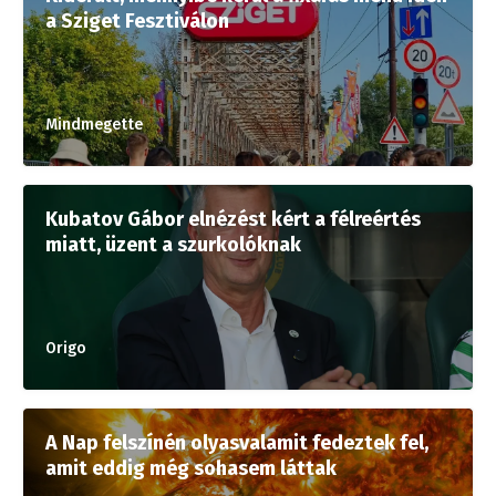
a Sziget Fesztiválon
Mindmegette
Kubatov Gábor elnézést kért a félreértés
miatt, üzent a szurkolóknak
Origo
A Nap felszínén olyasvalamit fedeztek fel,
amit eddig még sohasem láttak