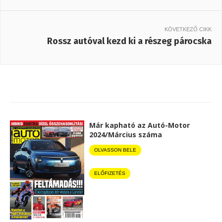
KÖVETKEZŐ CIKK
Rossz autóval kezd ki a részeg párocska
Már kapható az Autó-Motor
2024/Március száma
OLVASSON BELE
ELŐFIZETÉS