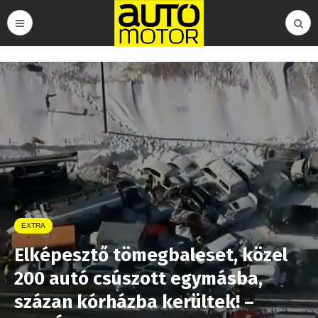
EXTRA
Elképesztő tömegbaleset, közel
200 autó csúszott egymásba,
százan kórházba kerültek! –