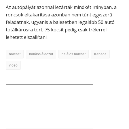
Az autópályát azonnal lezárták mindkét irányban, a
roncsok eltakarítása azonban nem tűnt egyszerű
feladatnak, ugyanis a balesetben legalább 50 autó
totálkárosra tört, 75 kocsit pedig csak trélerrel
lehetett elszállítani.
baleset
halálos áldozat
halálos baleset
Kanada
videó