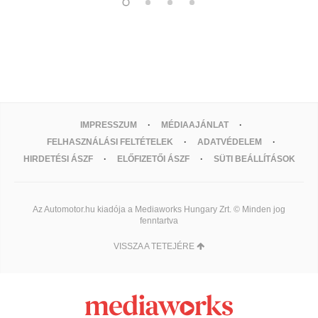
IMPRESSZUM
MÉDIAAJÁNLAT
FELHASZNÁLÁSI FELTÉTELEK
ADATVÉDELEM
HIRDETÉSI ÁSZF
ELŐFIZETŐI ÁSZF
SÜTI BEÁLLÍTÁSOK
Az Automotor.hu kiadója a Mediaworks Hungary Zrt. © Minden jog
fenntartva
VISSZA A TETEJÉRE