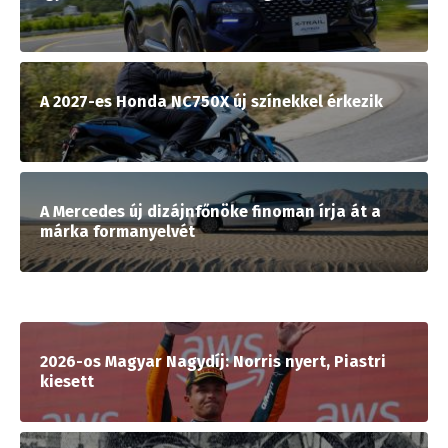
A 2027-es Honda NC750X új színekkel érkezik
A Mercedes új dizájnfőnöke finoman írja át a
márka formanyelvét
2026-os Magyar Nagydíj: Norris nyert, Piastri
kiesett