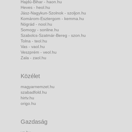
Hajdú-Bihar - haon.hu
Heves - heol.hu
Jász-Nagykun-Szolnok - szoljon.hu
Komárom-Esztergom - kemma.hu
Nógrád - nool.hu
Somogy - sonline.hu
Szabolcs-Szatmár-Bereg - szon.hu
Tolna - teol.hu
Vas - vaol.hu
Veszprém - veol.hu
Zala - zaol.hu
Közélet
magyarnemzet.hu
szabadfold.hu
hirtv.hu
origo.hu
Gazdaság