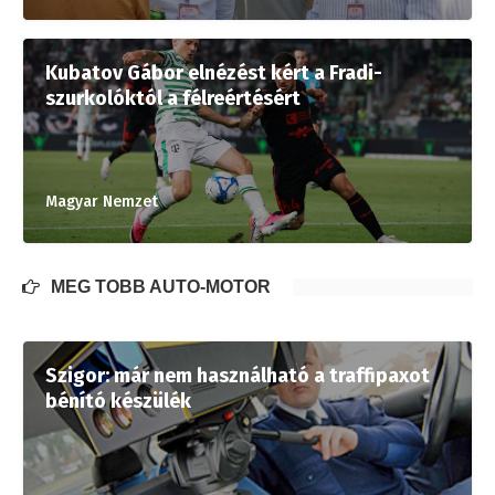
Kubatov Gábor elnézést kért a Fradi-
szurkolóktól a félreértésért
Magyar Nemzet
MÉG TÖBB AUTÓ-MOTOR
Szigor: már nem használható a traffipaxot
bénító készülék