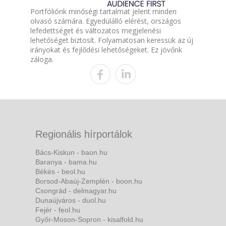
Portfóliónk minőségi tartalmat jelent minden
olvasó számára. Egyedülálló elérést, országos
lefedettséget és változatos megjelenési
lehetőséget biztosít. Folyamatosan keressük az új
irányokat és fejlődési lehetőségeket. Ez jövőnk
záloga.
Regionális hírportálok
Bács-Kiskun - baon.hu
Baranya - bama.hu
Békés - beol.hu
Borsod-Abaúj-Zemplén - boon.hu
Csongrád - delmagyar.hu
Dunaújváros - duol.hu
Fejér - feol.hu
Győr-Moson-Sopron - kisalfold.hu