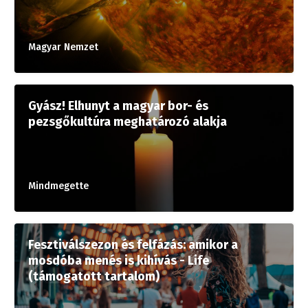
Magyar Nemzet
Gyász! Elhunyt a magyar bor- és
pezsgőkultúra meghatározó alakja
Mindmegette
Fesztiválszezon és felfázás: amikor a
mosdóba menés is kihívás - Life
(támogatott tartalom)