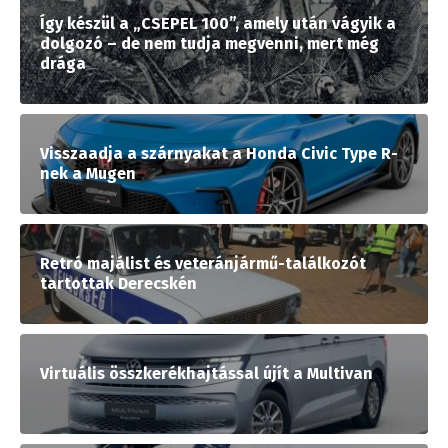
Így készül a „CSEPEL 100”, amely után vágyik a
dolgozó – de nem tudja megvenni, mert még
drága
Visszaadja a szárnyakat a Honda Civic Type R-
nek a Mugen
Retró majálist és veteránjármű-találkozót
tartottak Derecskén
Virtuális összkerékhajtással újít a Multivan