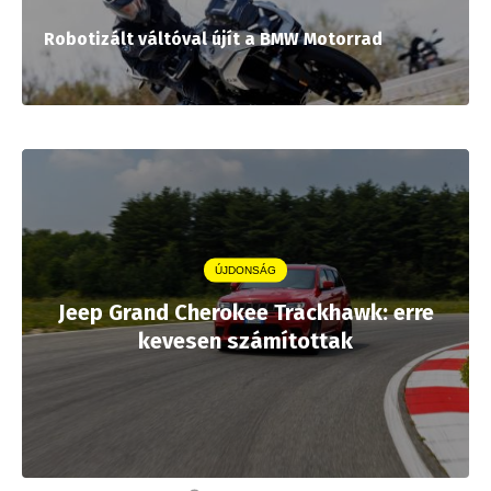
Robotizált váltóval újít a BMW Motorrad
ÚJDONSÁG
Jeep Grand Cherokee Trackhawk: erre
kevesen számítottak