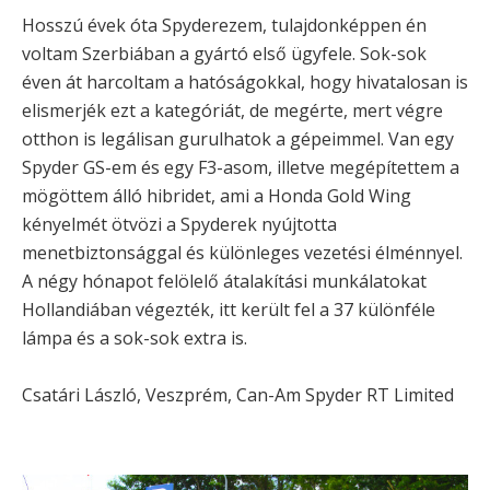
Hosszú évek óta Spyderezem, tulajdonképpen én
voltam Szerbiában a gyártó első ügyfele. Sok-sok
éven át harcoltam a hatóságokkal, hogy hivatalosan is
elismerjék ezt a kategóriát, de megérte, mert végre
otthon is legálisan gurulhatok a gépeimmel. Van egy
Spyder GS-em és egy F3-asom, illetve megépítettem a
mögöttem álló hibridet, ami a Honda Gold Wing
kényelmét ötvözi a Spyderek nyújtotta
menetbiztonsággal és különleges vezetési élménnyel.
A négy hónapot felölelő átalakítási munkálatokat
Hollandiában végezték, itt került fel a 37 különféle
lámpa és a sok-sok extra is.
Csatári László, Veszprém, Can-Am Spyder RT Limited