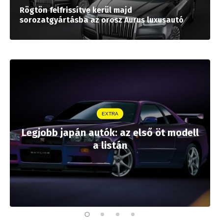
Rögtön felfrissítve kerül majd
sorozatgyártásba az orosz Aurus luxusautó
EXTRA
Legjobb japán autók: az első öt modell
a listán