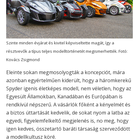
Szinte minden évjárat és kivitel képviseltette magát, így a
résztvevők a típus teljes modelltörténetét megismerhették. Fotó:
Kovács Zsigmond
Eleinte sokan megmosolyogták a koncepciót, mára
azonban egyértelműen kiderült, hogy a háromkerekű
Spyder igenis életképes modell, nem véletlen, hogy az
Egyesült Államokban, Kanadában és Európában is
rendkívül népszerű. A vásárlók főként a kényelmét és
a biztos úttartását kedvelik, de sokat nyom a latba az
egyedi, figyelemfelkeltő megjelenés is, no meg, hogy
igen kedves, összetartó baráti társaság szerveződött
a modellkultusz köré.