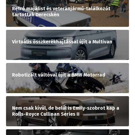
Retró majálist és veteránjármű-találkozót
tartottak Derecskén
Virtuális összkerékhajtással újít a Multivan
Robotizált váltóval újít a BMW Motorrad
Nem csak kívül, de belül is Emily-szobrot kap a
Rolls-Royce Cullinan Series II