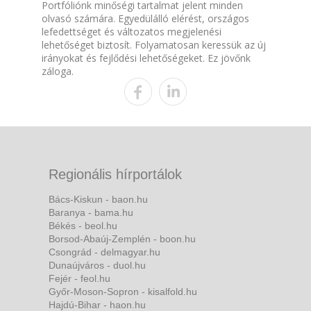
Portfóliónk minőségi tartalmat jelent minden
olvasó számára. Egyedülálló elérést, országos
lefedettséget és változatos megjelenési
lehetőséget biztosít. Folyamatosan keressük az új
irányokat és fejlődési lehetőségeket. Ez jövőnk
záloga.
Regionális hírportálok
Bács-Kiskun - baon.hu
Baranya - bama.hu
Békés - beol.hu
Borsod-Abaúj-Zemplén - boon.hu
Csongrád - delmagyar.hu
Dunaújváros - duol.hu
Fejér - feol.hu
Győr-Moson-Sopron - kisalfold.hu
Hajdú-Bihar - haon.hu