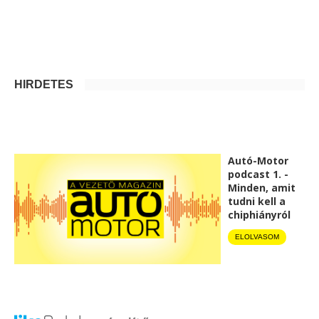
HIRDETÉS
Autó-Motor
podcast 1. -
Minden, amit
tudni kell a
chiphiányról
ELOLVASOM