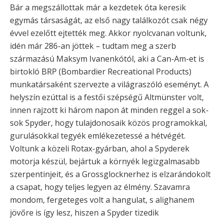
Bár a megszállottak már a kezdetek óta keresik
egymás társaságát, az első nagy találkozót csak négy
évvel ezelőtt ejtették meg. Akkor nyolcvanan voltunk,
idén már 286-an jöttek – tudtam meg a szerb
származású Maksym Ivanenkótól, aki a Can-Am-et is
birtokló BRP (Bombardier Recreational Products)
munkatársaként szervezte a világraszóló eseményt. A
helyszín ezúttal is a festői szépségű Altmünster volt,
innen rajzott ki három napon át minden reggel a sok-
sok Spyder, hogy tulajdonosaik közös programokkal,
gurulásokkal tegyék emlékezetessé a hétvégét.
Voltunk a közeli Rotax-gyárban, ahol a Spyderek
motorja készül, bejártuk a környék legizgalmasabb
szerpentinjeit, és a Grossglocknerhez is elzarándokolt
a csapat, hogy teljes legyen az élmény. Szavamra
mondom, fergeteges volt a hangulat, s alighanem
jövőre is így lesz, hiszen a Spyder tizedik