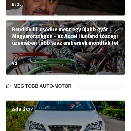
BEOL
Rendkívüli: csődbe ment egy újabb gyár
Magyarországon − az Accel Hunland tószegi
üzemében több száz embernek mondtak fel
VG
MÉG TÖBB AUTÓ-MOTOR
Adu ász?