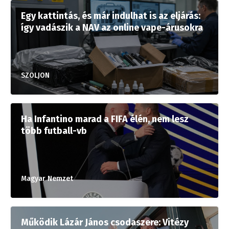
Egy kattintás, és már indulhat is az eljárás:
így vadászik a NAV az online vape-árusokra
SZOLJON
Ha Infantino marad a FIFA élén, nem lesz
több futball-vb
Magyar Nemzet
Működik Lázár János csodaszere: Vitézy