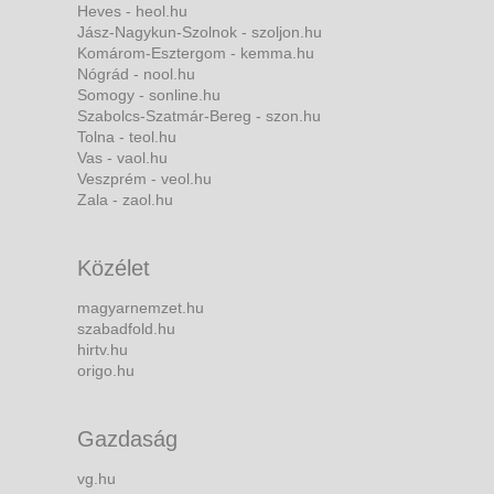
Heves - heol.hu
Jász-Nagykun-Szolnok - szoljon.hu
Komárom-Esztergom - kemma.hu
Nógrád - nool.hu
Somogy - sonline.hu
Szabolcs-Szatmár-Bereg - szon.hu
Tolna - teol.hu
Vas - vaol.hu
Veszprém - veol.hu
Zala - zaol.hu
Közélet
magyarnemzet.hu
szabadfold.hu
hirtv.hu
origo.hu
Gazdaság
vg.hu