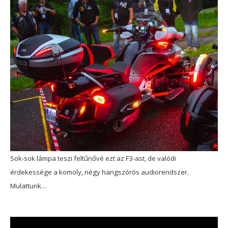
Sok-sok lámpa teszi feltűnővé ezt az F3-ast, de valódi
érdekessége a komoly, négy hangszórós audiorendszer.
Mulattunk…