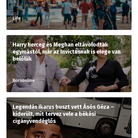
Life
Harry herceg és Meghan eltávolodtak
egymástól, már az Invictusnak is elege van
belőlük
Borsonline
Legendás Ikarus buszt vett Ásós Géza –
kiderült, mit tervez vele a békési
cigányvendéglős