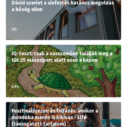
Dávid szerint a sínfestés hatásos megoldás
a hőség ellen
VG
IQ-teszt: csak a sasszeműek találják meg a
tűt 25 másodperc alatt ezen a képen
Life
Fesztiválszezon és felfázás: amikor a
mosdóba menés is kihívás - Life
(támogatott tartalom)