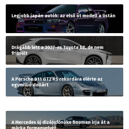
Legjobb japán autók: az első öt modell a listán
Drágább lett a 2027-es Toyota bZ, de nem
frissült
A Porsche 911 GT2 RS rekordára elérte az
egymillió dollárt
A Mercedes új dizájnfőnöke finoman írja át a
márka formanyelvét