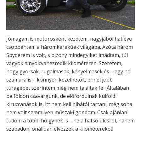
Jómagam is motorosként kezdtem, nagyjából hat éve
csöppentem a háromkerekűek világába. Azóta három
Spyderem is volt, s bizony mindegyiket imádtam, túl
vagyok a nyolcvanezredik kilométeren. Szeretem,
hogy gyorsak, rugalmasak, kényelmesek és – egy nő
számára is – könnyen kezelhetők, ennél jobb
túragépet szerintem még nem találtak fel. Általában
belföldön csavargunk, de előfordulnak külföldi
kiruccanások is, itt nem kell hibától tartani, még soha
nem volt semmilyen műszaki gondom. Csak ajánlani
tudom a többi hölgynek is – ne a hátsó ülésről, hanem
szabadon, önállóan élvezzék a kilométereket!