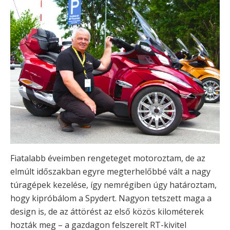
Fiatalabb éveimben rengeteget motoroztam, de az
elmúlt időszakban egyre megterhelőbbé vált a nagy
túragépek kezelése, így nemrégiben úgy határoztam,
hogy kipróbálom a Spydert. Nagyon tetszett maga a
design is, de az áttörést az első közös kilométerek
hozták meg – a gazdagon felszerelt RT-kivitel