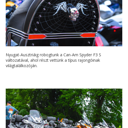
Nyugat-Ausztriáig robogtunk a Can-Am Spyder F3 S
változatával, ahol részt vettünk a típus rajongóinak
világtalálkozóján.