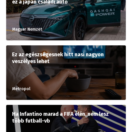
ez a japán családi autó
Magyar Nemzet
Ez az egészségesnek hitt nasi nagyon
veszélyes lehet
Metropol
Ha Infantino marad a FIFA élén, nem lesz
több futball-vb