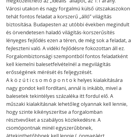
megközelíthető az „ideális” állapot, az 1:1 arány.
Városi utakon és nagy forgalmú külső útszakaszokon
tehát fontos feladat a korszerű „álló” világítás
biztosítása. Budapesten az utóbbi években megindult
és örvendetesen haladó világítás-korszerűsítés
lényeges fejlődés ezen a téren, de még sok a feladat, a
fejleszteni való. A vidéki fejlődésre fokozottan áll ez.
Forgalombiztonsági szempontból fontos feladatként
kell kiemelni balesetfelvételnél a megvilágítás
erősségének mérését és feljegyzését.
A k ö z ú t i c s o m ó p o n t o k helyes kialakítására
nagy gondot kell fordítani, annál is inkább, mivel a
balesetek tekintélyes százaléka itt fordul elő. A
műszaki kialakításnak lehetőleg olyannak kell lennie,
hogy szinte kikényszerítse a forgalomban
résztvevőket a szabályos közlekedésre. A
csomópontnak minél egyszerűbbnek,
áttekinthetőbbnek kell lennie („önmagáért