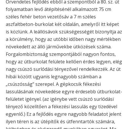
Örvendetes fejlődés ebből a szempontból a 80. sz. út
folyamatban levő átépítésénél alkalmazott 75 cm
széles fehér beton vezetősáv a 7 m széles
aszfaltbeton-burkolat két oldalán, amelyről itt képet
is közlünk. A leállósávok szükségességét bizonyítja az
a körülmény, hogy az utóbbi időben nagy mértékben
növekedett az álló járművekbe ütközések száma.
Forgalombiztonság szempontjából nagyon fontos,
hogy az útburkolat felülete kellően érdes legyen, elég
nagy csúszó surlódási tényezővel rendelkezzék. Az út
hibái között ugyanis legnagyobb számban a
„csúszósság” szerepel. A gépkocsik fékezési
lassulásának növekedése egyre érdesebb útburkolat-
felületet igényel. (az igénybe vett csúszó surlódási
tényező közelítően a fékezési lassulás egy tizedével
egyenlő.) Ez a fejlődés egyre nagyobb feladatot jelent
ilyen téren is az útépítők és útfenntartók számára,
költségben és elvégzendő munkában egyaránt. Ma