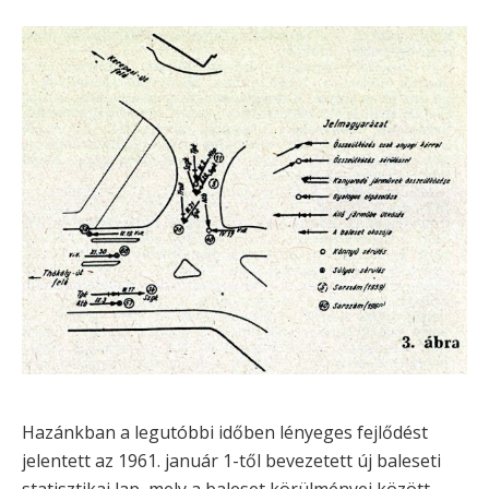
Hazánkban a legutóbbi időben lényeges fejlődést
jelentett az 1961. január 1-től bevezetett új baleseti
statisztikai lap, mely a baleset körülményei között