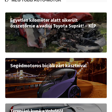
MÉG TÖBB AUTÓ-MOTOR
Egyetlen kilométer alatt sikerült
összetörnie a vadiúj Toyota Suprát! – KÉP
Segédmotoros bicikli zárt kasztnival
Terepjáró kupé a Volvótól