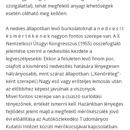
szolgálattal), tehát megfelelő anyagi lehetőségek
esetén oldható meg kellően.
A nedves állapotban levő burkolatoknál a n e d v e s í t
é s m é r t é k é n e k nagyon fontos szerepe van. A X.
Nemzetközi Útügyi Kongresszus (1955) összefoglaló
jelentése szerint a nedvesítés kezdete a
legveszélyesebb. Ekkor a felületen levő finom por,
olajfolt a kisméretű nedvesítés hatására lényegesen
hátrányosabb, mint száraz állapotban. („Kenőréteg”-
ként szerepel.) Nagy eső vagy erőteljes lemosás után
az előbbihez képest javulnak a viszonyok.
Mivel fontos szerepe van a csúszó surlódási
tényezőnek, értékét ismerni kell. Hazánkban lényeges
fejlődést jelent majd a megfelelő mérőkészülék jövő
évi előállítása az Autóközlekedési Tudományos
Kutatói Intézet közúti mérőkocsijával kapcsolatban.