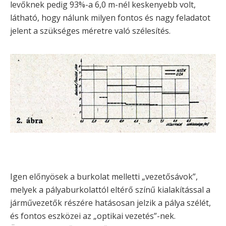
levőknek pedig 93%-a 6,0 m-nél keskenyebb volt,
látható, hogy nálunk milyen fontos és nagy feladatot
jelent a szükséges méretre való szélesítés.
Igen előnyösek a burkolat melletti „vezetősávok”,
melyek a pályaburkolattól eltérő színű kialakítással a
járművezetők részére hatásosan jelzik a pálya szélét,
és fontos eszközei az „optikai vezetés”-nek.