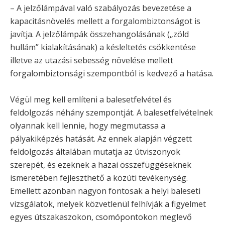
– A jelzőlámpával való szabályozás bevezetése a
kapacitásnövelés mellett a forgalombiztonságot is
javítja. A jelzőlámpák összehangolásának („zöld
hullám” kialakításának) a késleltetés csökkentése
illetve az utazási sebesség növelése mellett
forgalombiztonsági szempontból is kedvező a hatása.
Végül meg kell említeni a balesetfelvétel és
feldolgozás néhány szempontját. A balesetfelvételnek
olyannak kell lennie, hogy megmutassa a
pályakiképzés hatását. Az ennek alapján végzett
feldolgozás általában mutatja az útviszonyok
szerepét, és ezeknek a hazai összefüggéseknek
ismeretében fejleszthető a közúti tevékenység.
Emellett azonban nagyon fontosak a helyi baleseti
vizsgálatok, melyek közvetlenül felhívják a figyelmet
egyes útszakaszokon, csomópontokon meglevő