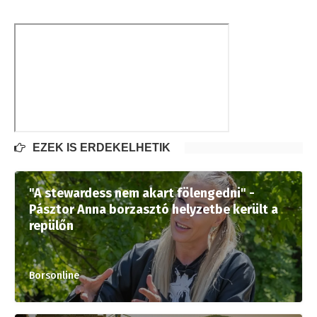
EZEK IS ÉRDEKELHETIK
"A stewardess nem akart fölengedni" -
Pásztor Anna borzasztó helyzetbe került a
repülőn
Borsonline