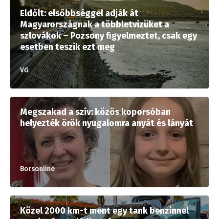
Eldőlt: elsőbbséggel adják át
Magyarországnak a többletvizüket a
szlovákok – Pozsony figyelmeztet, csak egy
esetben teszik ezt meg
VG
Megszakad a szív: közös koporsóban
helyezték örök nyugalomra anyát és lányát
Borsonline
Közel 2000 km-t ment egy tank benzinnel