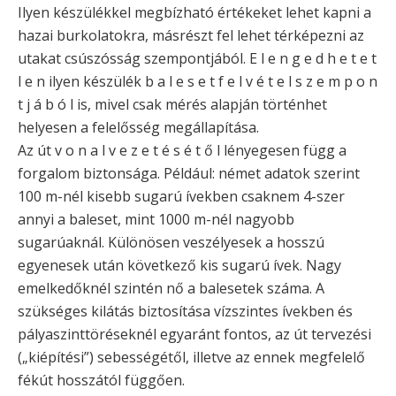
Ilyen készülékkel megbízható értékeket lehet kapni a
hazai burkolatokra, másrészt fel lehet térképezni az
utakat csúszósság szempontjából. E l e n g e d h e t e t
l e n ilyen készülék b a l e s e t f e l v é t e l s z e m p o n
t j á b ó l is, mivel csak mérés alapján történhet
helyesen a felelősség megállapítása.
Az út v o n a l v e z e t é s é t ő l lényegesen függ a
forgalom biztonsága. Például: német adatok szerint
100 m-nél kisebb sugarú ívekben csaknem 4-szer
annyi a baleset, mint 1000 m-nél nagyobb
sugarúaknál. Különösen veszélyesek a hosszú
egyenesek után következő kis sugarú ívek. Nagy
emelkedőknél szintén nő a balesetek száma. A
szükséges kilátás biztosítása vízszintes ívekben és
pályaszinttöréseknél egyaránt fontos, az út tervezési
(„kiépítési”) sebességétől, illetve az ennek megfelelő
fékút hosszától függően.