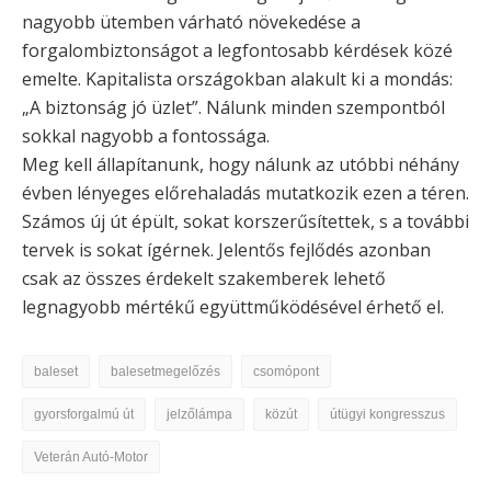
nagyobb ütemben várható növekedése a
forgalombiztonságot a legfontosabb kérdések közé
emelte. Kapitalista országokban alakult ki a mondás:
„A biztonság jó üzlet”. Nálunk minden szempontból
sokkal nagyobb a fontossága.
Meg kell állapítanunk, hogy nálunk az utóbbi néhány
évben lényeges előrehaladás mutatkozik ezen a téren.
Számos új út épült, sokat korszerűsítettek, s a további
tervek is sokat ígérnek. Jelentős fejlődés azonban
csak az összes érdekelt szakemberek lehető
legnagyobb mértékű együttműködésével érhető el.
baleset
balesetmegelőzés
csomópont
gyorsforgalmú út
jelzőlámpa
közút
útügyi kongresszus
Veterán Autó-Motor