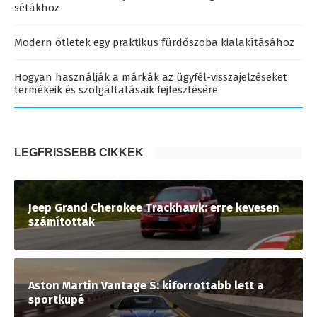
sétákhoz
Modern ötletek egy praktikus fürdőszoba kialakításához
Hogyan használják a márkák az ügyfél-visszajelzéseket
termékeik és szolgáltatásaik fejlesztésére
LEGFRISSEBB CIKKEK
Jeep Grand Cherokee Trackhawk: erre kevesen
számítottak
Aston Martin Vantage S: kiforrottabb lett a
sportkupé