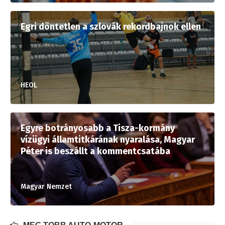
Egri döntetlen a szlovák rekordbajnok ellen
HEOL
Egyre botrányosabb a Tisza-kormány
vízügyi államtitkárának nyaralása, Magyar
Péter is beszállt a kommentcsatába
Magyar Nemzet