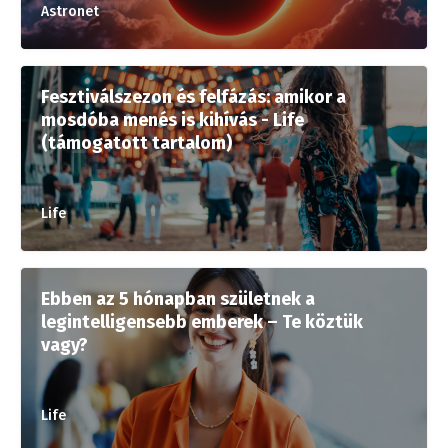
Astronet
Fesztiválszezon és felfázás: amikor a
mosdóba menés is kihívás - Life
(támogatott tartalom)
Life
Ebben az 5 hónapban születnek a
legintelligensebb emberek – Te köztük
vagy?
Life