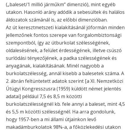
(„baleset/1 millió járműkm” dimenzió), mint egyéb
utakon. Hasonló arány adódik a sebesültek és halálos
áldozatok számánál is, az előbbi dimenzióban.
Az út keresztmetszeti kialakításánál jóformán minden
jellemzőnek fontos szerepe van forgalombiztonsági
szempontból, így az útburkolat szélességének,
oldalesésének, a felület érdességének, illetve csúszó
surlódási tényezőjének, a padka szélességének és
anyagának, kialakításának. Minél nagyobb a
burkolatszélesség, annál kisebb a balesetek száma. A
2. ábrán feltüntetett adatok szerint [a XI. Nemzetközi
Útügyi Kongresszusra (1959) küldött német jelentés
adatai] például 7,5 és 8,5 m közötti
burkolatszélességnél kb. fele annyi a baleset, mint 4,5
és 5,5 m közötti szélességnél. Ha arra gondolunk,
hogy 1957-ben a mi állami útjainkon levő
makadámburkolatok 98%-a, a főközlekedési utakon