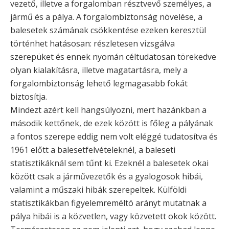
vezető, illetve a forgalomban résztvevő személyes, a
jármű és a pálya. A forgalombiztonság növelése, a
balesetek számának csökkentése ezeken keresztül
történhet hatásosan: részletesen vizsgálva
szerepüket és ennek nyomán céltudatosan törekedve
olyan kialakításra, illetve magatartásra, mely a
forgalombiztonság lehető legmagasabb fokát
biztosítja.
Mindezt azért kell hangsúlyozni, mert hazánkban a
második kettőnek, de ezek között is főleg a pályának
a fontos szerepe eddig nem volt eléggé tudatosítva és
1961 előtt a balesetfelvételeknél, a baleseti
statisztikáknál sem tűnt ki. Ezeknél a balesetek okai
között csak a járművezetők és a gyalogosok hibái,
valamint a műszaki hibák szerepeltek. Külföldi
statisztikákban figyelemreméltó arányt mutatnak a
pálya hibái is a közvetlen, vagy közvetett okok között.