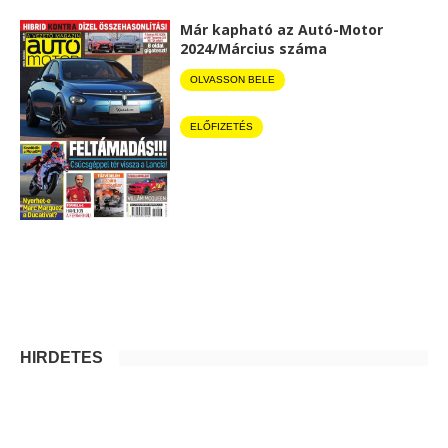
Már kapható az Autó-Motor
2024/Március száma
OLVASSON BELE
ELŐFIZETÉS
HIRDETÉS