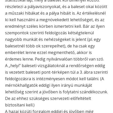
részletezi a pályaviszonyokat, és a baleset okai között
a műszaki hibákat és a pálya hibáit is. Az értékelésnél
ki kell használni a megnövekedett lehetőséget, és az
eredményt széles körben ismertetni kell. Bár az ilyen
szempontok szerinti feldolgozás kétségtelenül
nagyobb munkát és nehézségeket is jelent (pl. egy
balesetnél több ok szerepelhet), de ha csak egy
emberélet lenne ezzel megmenthető, akkor is
érdemes lenne. Pedig nyilvánvalóan többről van szó.
A „helyi” baleseti vizsgálatoknál a rendőrségen eddig
is vezetett baleseti pont-térképen túl a 3. ábra szerinti
feldolgozásra is intézményesen módot kell találni. (A
mérnökhallgatók eddigi ilyen irányú munkáját
lehetőség szerint a jövőben is folytatni szándékozunk.
De az ehhez szükséges szervezeti előfeltételt
biztosítani kell.)
A hazai közúti forgalom eddigi és jövőben még