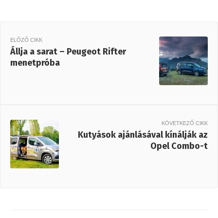
ELŐZŐ CIKK
Állja a sarat – Peugeot Rifter
menetpróba
KÖVETKEZŐ CIKK
Kutyások ajánlásával kínálják az
Opel Combo-t