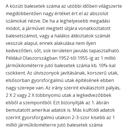
A közúti balesetek száma az utóbbi időben világszerte
megdöbbentően nagy értéket ért el az abszolút
számokat nézve. De ha a leghelyesebb megadási
módot, a járművet megtett útjára vonatkoztatott
balesetszámot, vagy a halálos áldoztatok számát
vesszük alapul, ennek alakulása nem ilyen
kedvezőtlen, sőt, sok területen javulás tapasztalható.
Például Olaszországban 1952-től 1955-ig az 1 millió
járműkilométerre jutó balesetek száma kb. 10%-kal
csökkent. Az útviszonyok javításának, korszerű utak,
elsősorban gyorsforgalmú utak építésének ebben
nagy szerepe van. Az irány szerint elválasztott pályás,
2 X 2 vagy 2 X többnyomú utak a legkedvezőbbek
ebből a szempontból. Ezt bizonyítják az 1. ábrán
bemutatott amerikai adatok is. Más külföldi adatok
szerint gyorsforgalmú utakon 2-3-szor kisebb az 1
millió járműkilométerre jutó balesetek száma