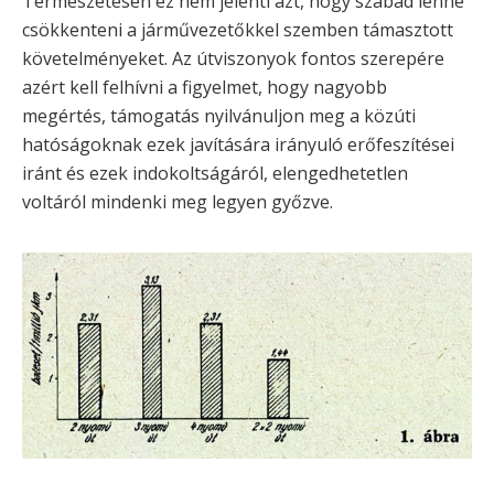
Természetesen ez nem jelenti azt, hogy szabad lenne
csökkenteni a járművezetőkkel szemben támasztott
követelményeket. Az útviszonyok fontos szerepére
azért kell felhívni a figyelmet, hogy nagyobb
megértés, támogatás nyilvánuljon meg a közúti
hatóságoknak ezek javítására irányuló erőfeszítései
iránt és ezek indokoltságáról, elengedhetetlen
voltáról mindenki meg legyen győzve.