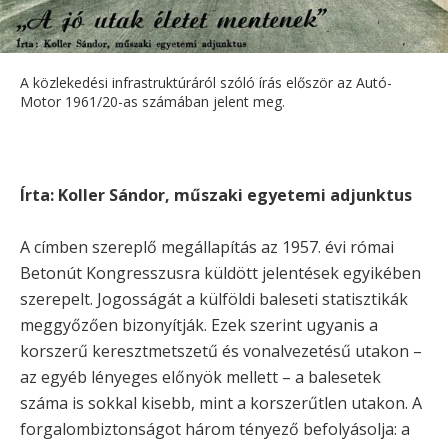
A közlekedési infrastruktúráról szóló írás először az Autó-
Motor 1961/20-as számában jelent meg.
Írta: Koller Sándor, műszaki egyetemi adjunktus
A címben szereplő megállapítás az 1957. évi római
Betonút Kongresszusra küldött jelentések egyikében
szerepelt. Jogosságát a külföldi baleseti statisztikák
meggyőzően bizonyítják. Ezek szerint ugyanis a
korszerű keresztmetszetű és vonalvezetésű utakon –
az egyéb lényeges előnyök mellett – a balesetek
száma is sokkal kisebb, mint a korszerűtlen utakon. A
forgalombiztonságot három tényező befolyásolja: a