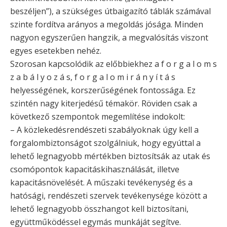
beszéljen”), a szükséges útbaigazító táblák számával
szinte fordítva arányos a megoldás jósága. Minden
nagyon egyszerűen hangzik, a megvalósítás viszont
egyes esetekben nehéz.
Szorosan kapcsolódik az előbbiekhez a f o r g a l o m s
z a b á l y o z á s, f o r g a l o m i r á n y í t á s
helyességének, korszerűségének fontossága. Ez
szintén nagy kiterjedésű témakör. Röviden csak a
következő szempontok megemlítése indokolt:
– A közlekedésrendészeti szabályoknak úgy kell a
forgalombiztonságot szolgálniuk, hogy egyúttal a
lehető legnagyobb mértékben biztosítsák az utak és
csomópontok kapacitáskihasználását, illetve
kapacitásnövelését. A műszaki tevékenység és a
hatósági, rendészeti szervek tevékenysége között a
lehető legnagyobb összhangot kell biztosítani,
együttműködéssel egymás munkáját segítve.