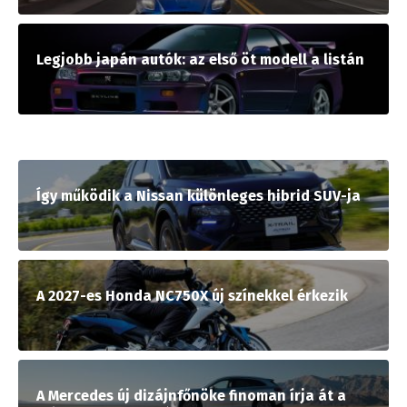
Legjobb japán autók: az első öt modell a listán
Így működik a Nissan különleges hibrid SUV-ja
A 2027-es Honda NC750X új színekkel érkezik
A Mercedes új dizájnfőnöke finoman írja át a