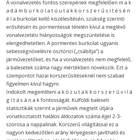
A vonalvezetés fontos szerepének megfelelően m a k
a d á m b u r k o l a t ú u t a k k o r s z e r ű s í t é s é n
é l a burkolat kellő kiszélesítésén, szükség szerinti
erősítésén és pormentessé tételén kívül a meglévő
vonalvezetési hiányosságok megszüntetése is
elengedhetetlen. A pormentes burkolat ugyanis
sebességnövelésre ösztönzi („csábítja”) a
járművezetőket, és ha a vonalvezetés nem megfelelő,
a balesetek száma nagy mértékben növekszik. Ezt a
szempontot hazai korszerűsítéseknél nem szabad
figyelmen kívül hagyni.
Indokolt megemlíteni a k ö z u t a k k o r s z e r ű v i l á
g í t á s á n a k fontosságát. Külföldi baleseti
statisztikák szerint a járművek megtett útjára
vonatkoztatott halálos áldozatok száma éjjel 2-3-
szorosa a nappalinak. Korszerű világítással ez a
nagyon kedvezőtlen arány lényegesen javítható és