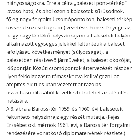
hiányosságokra. Erre a célra „baleseti pont-térkép”
javasolható, és ahol ezen a balesetek sűrűsödnek,
főleg nagy forgalmú csomópontokon, baleseti térkép
(összeütközési diagram”) vezetése. Ennek lényege az,
hogy nagy léptékű helyszínrajzon a balesetek helyén
alkalmazott egységes jelekkel feltüntetik a baleset
lefolyását, következményét (súlyosságát), a
balesetben résztvevő járműveket, a baleset okozóját,
időpontját. Közúti csomópontok áttervezését részben
ilyen feldolgozásra támaszkodva kell végezni; az
átépítés előtt és után vezetett ábrázolás
összehasonlításából következtetni lehet az átépítés
hatására.
A 3. ábra a Baross-tér 1959. és 1960. évi baleseteit
feltüntető helyszínrajz egy részét mutatja. (Fejes
Erzsébet okl. mérnök 1961. évi, a Baross tér forgalmi
rendezésére vonatkozó diplomatervének részlete.)