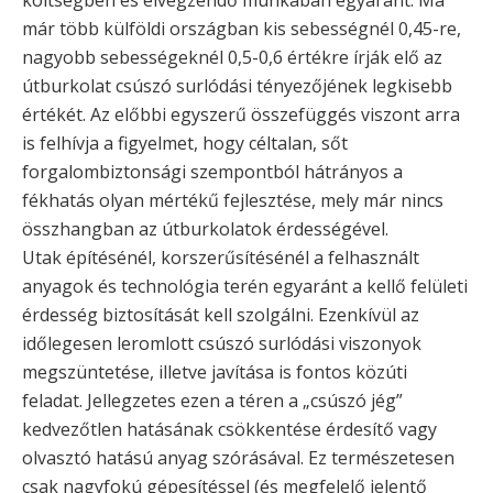
már több külföldi országban kis sebességnél 0,45-re,
nagyobb sebességeknél 0,5-0,6 értékre írják elő az
útburkolat csúszó surlódási tényezőjének legkisebb
értékét. Az előbbi egyszerű összefüggés viszont arra
is felhívja a figyelmet, hogy céltalan, sőt
forgalombiztonsági szempontból hátrányos a
fékhatás olyan mértékű fejlesztése, mely már nincs
összhangban az útburkolatok érdességével.
Utak építésénél, korszerűsítésénél a felhasznált
anyagok és technológia terén egyaránt a kellő felületi
érdesség biztosítását kell szolgálni. Ezenkívül az
időlegesen leromlott csúszó surlódási viszonyok
megszüntetése, illetve javítása is fontos közúti
feladat. Jellegzetes ezen a téren a „csúszó jég”
kedvezőtlen hatásának csökkentése érdesítő vagy
olvasztó hatású anyag szórásával. Ez természetesen
csak nagyfokú gépesítéssel (és megfelelő jelentő