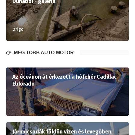
Dunából - galéria
Origo
MÉG TÖBB AUTÓ-MOTOR
Az óceánon át érkezett a hófehér Cadillac
Eldorado
Járműcsodák földön vízen és levegőben: