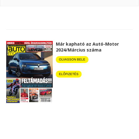
Már kapható az Autó-Motor
2024/Március száma
OLVASSON BELE
ELŐFIZETÉS