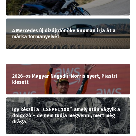
A Mercedes új dizájnfőnöke finoman írja át a
márka formanyelvét
2026-os Magyar Nagydíj: Norris nyert, Piastri
kiesett
Így készül a „CSEPEL 100”, amely után vágyik a
dolgozó – de nem tudja megvenni, mert még
drága