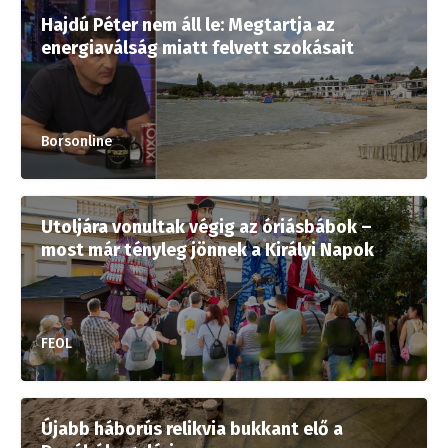
Hajdú Péter nem áll le: Megtartja az
energiaválság miatt felvett szokásait
Borsonline
Utoljára vonultak végig az óriásbábok –
most már tényleg jönnek a Királyi Napok
FEOL
Újabb háborús relikvia bukkant elő a