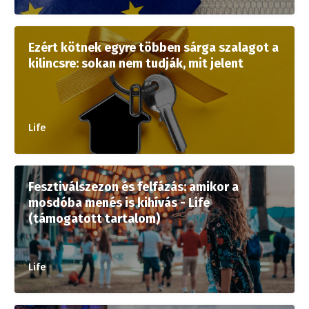
Ezért kötnek egyre többen sárga szalagot a
kilincsre: sokan nem tudják, mit jelent
Life
Fesztiválszezon és felfázás: amikor a
mosdóba menés is kihívás - Life
(támogatott tartalom)
Life