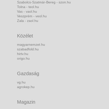
Szabolcs-Szatmár-Bereg - szon.hu
Tolna - teol.hu
Vas - vaol.hu
Veszprém - veol.hu
Zala - zaol.hu
Közélet
magyarnemzet.hu
szabadfold.hu
hirtv.hu
origo.hu
Gazdaság
vg.hu
agrokep.hu
Magazin