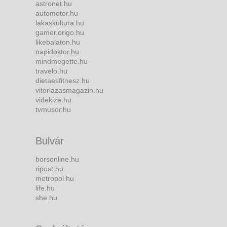
astronet.hu
automotor.hu
lakaskultura.hu
gamer.origo.hu
likebalaton.hu
napidoktor.hu
mindmegette.hu
travelo.hu
dietaesfitnesz.hu
vitorlazasmagazin.hu
videkize.hu
tvmusor.hu
Bulvár
borsonline.hu
ripost.hu
metropol.hu
life.hu
she.hu