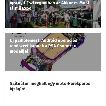
újra nyit Esztergomban az Akkor és Most
Jármű Expo
Új padlólemezt, Android operációs
rendszert kapnak a PSA Csoport új
modelljei
Sajtóúton meghalt egy motorkerékpáros
újságíró