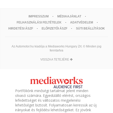
IMPRESSZUM
MÉDIAAJÁNLAT
FELHASZNÁLÁSI FELTÉTELEK
ADATVÉDELEM
HIRDETÉSI ÁSZF
ELŐFIZETŐI ÁSZF
SÜTI BEÁLLÍTÁSOK
Az Automotor.hu kiadója a Mediaworks Hungary Zrt. © Minden jog
fenntartva
VISSZA A TETEJÉRE
Portfóliónk minőségi tartalmat jelent minden
olvasó számára. Egyedülálló elérést, országos
lefedettséget és változatos megjelenési
lehetőséget biztosít. Folyamatosan keressük az új
irányokat és fejlődési lehetőségeket. Ez jövőnk