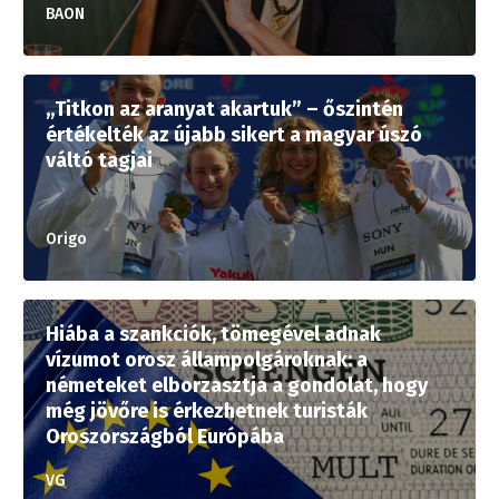
BAON
„Titkon az aranyat akartuk” – őszintén
értékelték az újabb sikert a magyar úszó
váltó tagjai
Origo
Hiába a szankciók, tömegével adnak
vízumot orosz állampolgároknak: a
németeket elborzasztja a gondolat, hogy
még jövőre is érkezhetnek turisták
Oroszországból Európába
VG