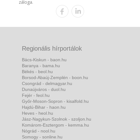
záloga.
Regionális hírportálok
Bács-Kiskun - baon.hu
Baranya - bama.hu
Békés - beol.hu
Borsod-Abaúj-Zemplén - boon.hu
Csongrád - delmagyar.hu
Dunaújváros - duol.hu
Fejér - feol.hu
Győr-Moson-Sopron - kisalfold.hu
Hajdú-Bihar - haon.hu
Heves - heol.hu
Jász-Nagykun-Szolnok - szoljon.hu
Komárom-Esztergom - kemma.hu
Nógrád - nool.hu
Somogy - sonline.hu