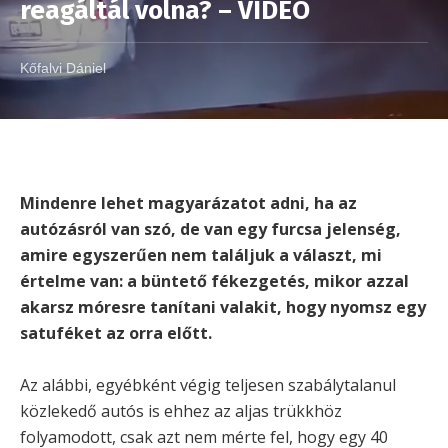
reagáltál volna? – VIDEÓ
Kőfalvi Dániel
Mindenre lehet magyarázatot adni, ha az
autózásról van szó, de van egy furcsa jelenség,
amire egyszerűen nem találjuk a választ, mi
értelme van: a büntető fékezgetés, mikor azzal
akarsz móresre tanítani valakit, hogy nyomsz egy
satuféket az orra előtt.
Az alábbi, egyébként végig teljesen szabálytalanul
közlekedő autós is ehhez az aljas trükkhöz
folyamodott, csak azt nem mérte fel, hogy egy 40