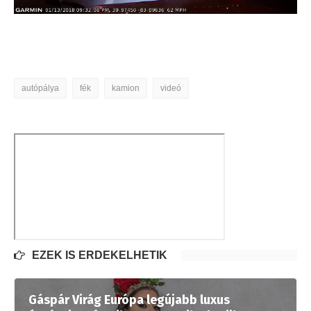
autópálya
fék
kamion
videó
EZEK IS ÉRDEKELHETIK
Gáspár Virág Európa legújabb luxus