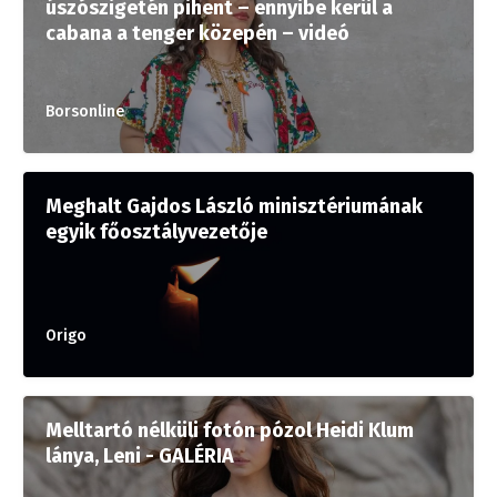
úszószigetén pihent – ennyibe kerül a
cabana a tenger közepén – videó
Borsonline
Meghalt Gajdos László minisztériumának
egyik főosztályvezetője
Origo
Melltartó nélküli fotón pózol Heidi Klum
lánya, Leni - GALÉRIA