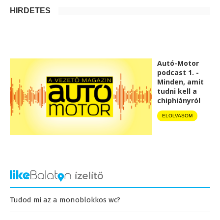
HIRDETÉS
Autó-Motor
podcast 1. -
Minden, amit
tudni kell a
chiphiányról
ELOLVASOM
Tudod mi az a monoblokkos wc?