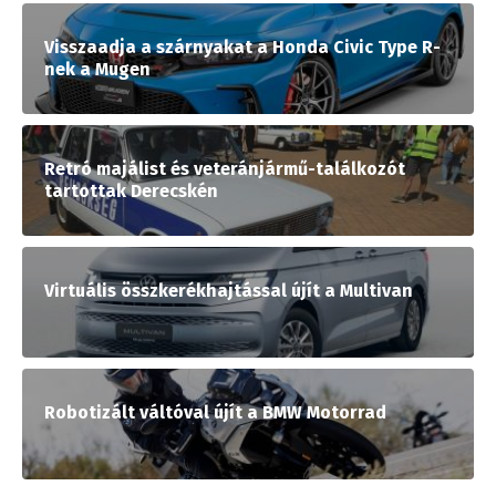
Visszaadja a szárnyakat a Honda Civic Type R-
nek a Mugen
Retró majálist és veteránjármű-találkozót
tartottak Derecskén
Virtuális összkerékhajtással újít a Multivan
Robotizált váltóval újít a BMW Motorrad