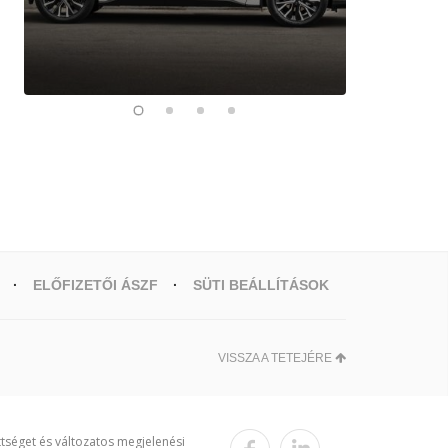
ELŐFIZETŐI ÁSZF
SÜTI BEÁLLÍTÁSOK
VISSZA A TETEJÉRE
ttséget és változatos megjelenési