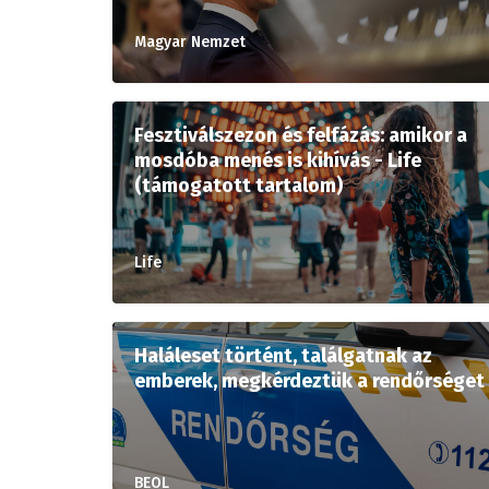
Magyar Nemzet
Fesztiválszezon és felfázás: amikor a
mosdóba menés is kihívás - Life
(támogatott tartalom)
Life
Haláleset történt, találgatnak az
emberek, megkérdeztük a rendőrséget
BEOL