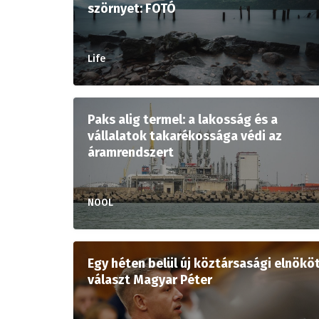
szörnyet: FOTÓ
Life
Paks alig termel: a lakosság és a
vállalatok takarékossága védi az
áramrendszert
NOOL
Egy héten belül új köztársasági elnökö
választ Magyar Péter