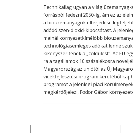
Technikailag ugyan a világ üzemanyag-s
forrásból fedezni 2050-ig, ám ez az él
a bioüzemanyagok elterjedése legfelje
adódó szén-dioxid-kibocsátást. A jelenl
mainál környezetkímélőbb bioüzemanyago
technológiasemleges adókat lenne szüks
kikényszerítenék a „zöldülést”. Az EU egy
ra a tagállamok 10 százalékosra növelj
Magyarország az uniótól az Új Magyarors
vidékfejlesztési program keretéből kaph
programot a jelenlegi piaci körülmények
megkérdőjelezi, Fodor Gábor környezetv