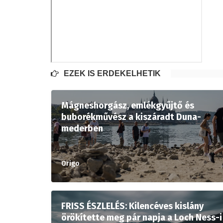
EZEK IS ÉRDEKELHETIK
Mágneshorgász, emlékgyűjtő és
buborékművész a kiszáradt Duna-
mederben
Origo
FRISS ÉSZLELÉS: Kilencéves kislány
örökítette meg pár napja a Loch Ness-i