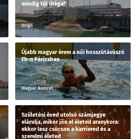
mindig túl drága?
Origo
Újabb magyar érem a női hosszútávúszó
Eb-n Párizsban
Magyar Nemzet
t
Születési éved utolsó számjegye
elárulja, mikor jön el életed aranykora:
ekkor lesz csúcson a karriered és a
szerelmi életed