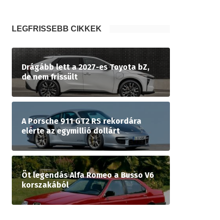
LEGFRISSEBB CIKKEK
Drágább lett a 2027-es Toyota bZ,
de nem frissült
A Porsche 911 GT2 RS rekordára
elérte az egymillió dollárt
Öt legendás Alfa Romeo a Busso V6
korszakából