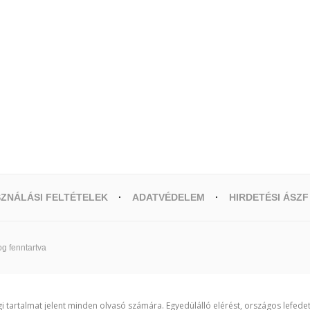
ZNÁLÁSI FELTÉTELEK
ADATVÉDELEM
HIRDETÉSI ÁSZF
g fenntartva
i tartalmat jelent minden olvasó számára. Egyedülálló elérést, országos lefede