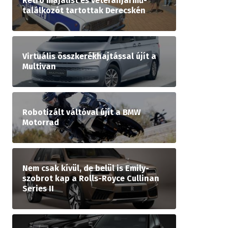
Retró majálist és veteránjármű-
találkozót tartottak Derecskén
Virtuális összkerékhajtással újít a
Multivan
Robotizált váltóval újít a BMW
Motorrad
Nem csak kívül, de belül is Emily-
szobrot kap a Rolls-Royce Cullinan
Series II