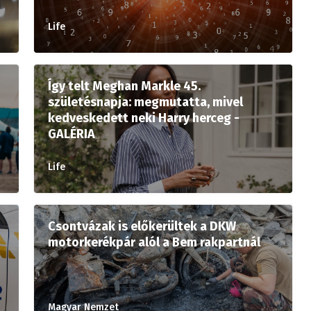
Life
Így telt Meghan Markle 45.
születésnapja: megmutatta, mivel
kedveskedett neki Harry herceg -
GALÉRIA
Life
Csontvázak is előkerültek a DKW
motorkerékpár alól a Bem rakpartnál
Magyar Nemzet