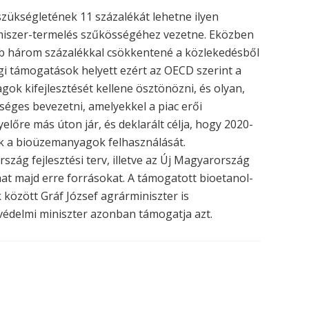
zükségletének 11 százalékát lehetne ilyen
elmiszer-termelés szűkösségéhez vezetne. Eközben
bb három százalékkal csökkentené a közlekedésből
egi támogatások helyett ezért az OECD szerint a
k kifejlesztését kellene ösztönözni, és olyan,
éges bevezetni, amelyekkel a piac erői
előre más úton jár, és deklarált célja, hogy 2020-
ék a bioüzemanyagok felhasználását.
zág fejlesztési terv, illetve az Új Magyarország
at majd erre forrásokat. A támogatott bioetanol-
 között Gráf József agrárminiszter is
édelmi miniszter azonban támogatja azt.