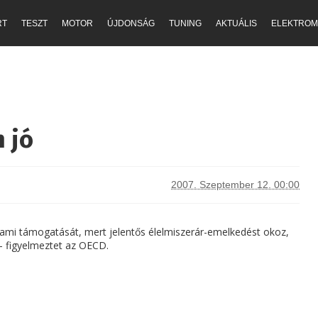
RT
TESZT
MOTOR
ÚJDONSÁG
TUNING
AKTUÁLIS
ELEKTROM
 jó
2007. Szeptember 12. 00:00
ami támogatását, mert jelentős élelmiszerár-emelkedést okoz,
– figyelmeztet az OECD.