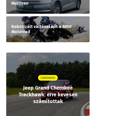
Multivan
Robotizált váltóval újít a BMW
Motorrad
ÚJDONSÁG
Jeep Grand Cherokee
Aston
Trackhawk: erre kevesen
kiforrot
számítottak