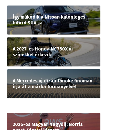
Így működik a Nissan különleges
hibrid SUV-ja
A 2027-es Honda NC750X új
színekkel érkezik
A Mercedes új dizájnfőnöke finoman
írja át a márka formanyelvét
2026-os Magyar Nagydíj: Norris