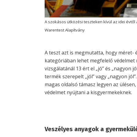
A szokásos ütközési teszteken kívül az idei évtől
Warentest Alapítvány
A teszt azt is megmutatta, hogy méret-
kategóriában lehet megfelelő védelmet n
vizsgálatánál 13 ért el „jó” és „nagyon 
termék szerepelt „jól” vagy „nagyon jól”
magas oldalsó támasz legyen az ülésen,
védelmet nyújtani a kisgyermekeknek.
Veszélyes anyagok a gyermekül