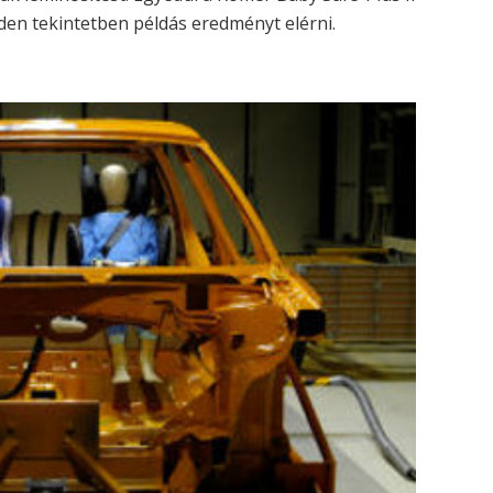
nden tekintetben példás eredményt elérni.