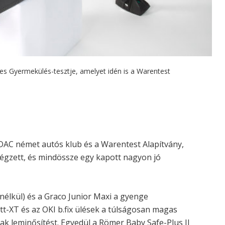
s Gyermekülés-tesztje, amelyet idén is a Warentest
DAC német autós klub és a Warentest Alapítvány,
égzett, és mindössze egy kapott nagyon jó
anélkül) és a Graco Junior Maxi a gyenge
t-XT és az OKI b.fix ülések a túlságosan magas
k leminősítést. Egyedül a Römer Baby Safe-Plus II