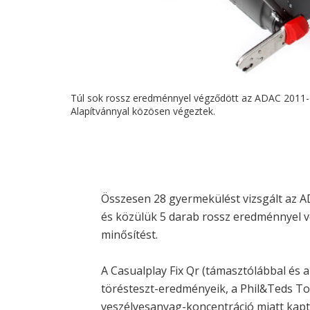
Túl sok rossz eredménnyel végződött az ADAC 2011-e
Alapítvánnyal közösen végeztek.
Összesen 28 gyermekülést vizsgált az A
és közülük 5 darab rossz eredménnyel v
minősítést.
A Casualplay Fix Qr (támasztólábbal és 
törésteszt-eredményeik, a Phil&Teds Tot
veszélyesanyag-koncentráció miatt kapta