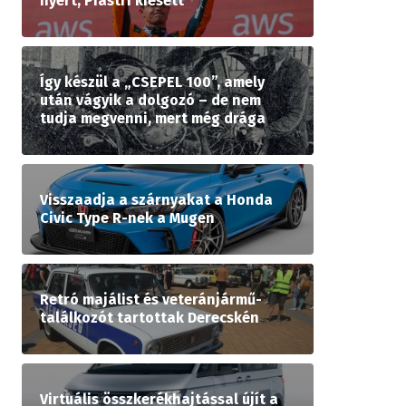
nyert, Piastri kiesett
Így készül a „CSEPEL 100”, amely
után vágyik a dolgozó – de nem
tudja megvenni, mert még drága
Visszaadja a szárnyakat a Honda
Civic Type R-nek a Mugen
Retró majálist és veteránjármű-
találkozót tartottak Derecskén
Virtuális összkerékhajtással újít a