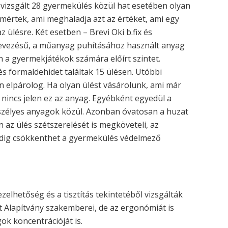
 vizsgált 28 gyermekülés közül hat esetében olyan
mértek, ami meghaladja azt az értéket, ami egy
 ülésre. Két esetben – Brevi Oki b.fix és
nevezésű, a műanyag puhításához használt anyag
 a gyermekjátékok számára előírt szintet.
s formaldehidet találtak 15 ülésen. Utóbbi
 elpárolog. Ha olyan ülést vásárolunk, ami már
 nincs jelen ez az anyag. Egyébként egyedül a
eszélyes anyagok közül. Azonban óvatosan a huzat
n az ülés szétszerelését is megköveteli, az
edig csökkenthet a gyermekülés védelmező
elhetőség és a tisztítás tekintetéből vizsgálták
 Alapítvány szakemberei, de az ergonómiát is
k koncentrációját is.