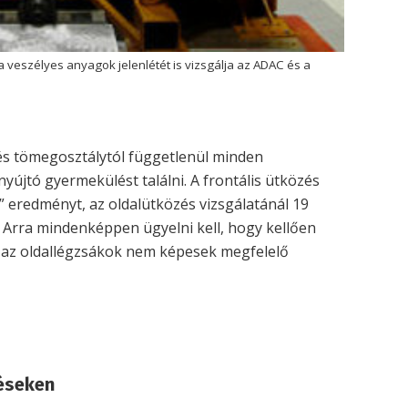
 a veszélyes anyagok jelenlétét is vizsgálja az ADAC és a
 és tömegosztálytól függetlenül minden
yújtó gyermekülést találni. A frontális ütközés
jó” eredményt, az oldalütközés vizsgálatánál 19
. Arra mindenképpen ügyelni kell, hogy kellően
 az oldallégzsákok nem képesek megfelelő
éseken