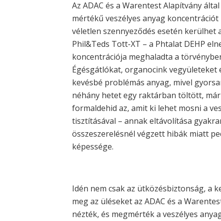
Az ADAC és a Warentest Alapítvány által
mértékű veszélyes anyag koncentrációt 
véletlen szennyeződés esetén kerülhet az
Phil&Teds Tott-XT – a Phtalat DEHP el
koncentrációja meghaladta a törvényben
Égésgátlókat, organocink vegyületeket é
kevésbé problémás anyag, mivel gyorsan
néhány hetet egy raktárban töltött, már
formaldehid az, amit ki lehet mosni a v
tisztításával – annak eltávolítása gyakra
összeszerelésnél végzett hibák miatt p
képessége.
Idén nem csak az ütközésbiztonság, a kez
meg az üléseket az ADAC és a Warentest
nézték, és megmérték a veszélyes anyago