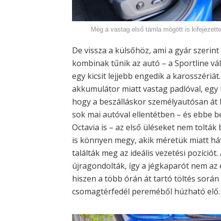
Még a vastag első támla mögött is kifejezette
De vissza a külsőhöz, ami a gyár szerin
kombinak tűnik az autó – a Sportline vál
egy kicsit lejjebb engedik a karosszériá
akkumulátor miatt vastag padlóval, egy
hogy a beszálláskor személyautósan át ke
sok mai autóval ellentétben – és ebbe b
Octavia is – az első üléseket nem toltá
is könnyen megy, akik méretük miatt há
találták meg az ideális vezetési pozíciót
újragondolták, így a jégkaparót nem az e
hiszen a több órán át tartó töltés sorá
csomagtérfedél pereméből húzható elő.