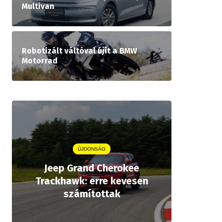
Multivan
Robotizált váltóval újít a BMW
Motorrad
ÚJDONSÁG
Jeep Grand Cherokee
Aston
Trackhawk: erre kevesen
kiforrot
számítottak