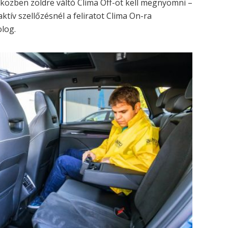
közben zöldre váltó Clima Off-ot kell megnyomni –
ktív szellőzésnél a feliratot Clima On-ra
olog.