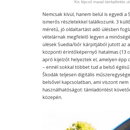
Kis lépcső marad támladöntés utá
Nemcsak kívül, hanem belül is egyedi a
ismerős részletekkel találkozunk. 3 küll
méretű, jó oldaltartást adó ülésben fogl
vételárnak megfelelő legyen a minőségé
ülések Suedia/bőr kárpitjából jutott az 
központi érintőképernyő hatalmas (13 c
apró kijelzőt helyeztek el, amelyen ép
– ennél sokkal többet tud a belső égésű 
Škodák teljesen digitális műszeregysége
belsővel kapcsolatban, ami viszont nem
használhatóságot: támladöntést követőe
közepén.