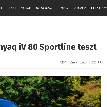
RT
TESZT
MOTOR
ÚJDONSÁG
TUNING
AKTUÁLIS
ELEKTROM
nyaq iV 80 Sportline teszt
2021. December 07. 22:33