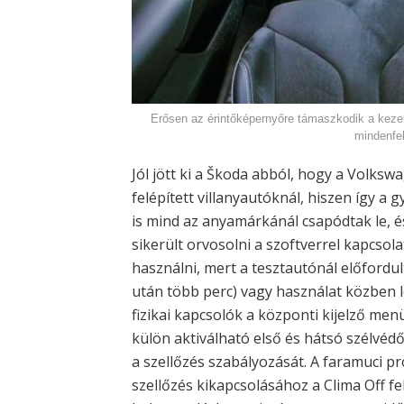
Erősen az érintőképernyőre támaszkodik a kezel
mindenfel
Jól jött ki a Škoda abból, hogy a Volk
felépített villanyautóknál, hiszen így 
is mind az anyamárkánál csapódtak le, és
sikerült orvosolni a szoftverrel kapcsola
használni, mert a tesztautónál előfordul
után több perc) vagy használat közben l
fizikai kapcsolók a központi kijelző men
külön aktiválható első és hátsó szélvé
a szellőzés szabályozását. A faramuci pr
szellőzés kikapcsolásához a Clima Off fe