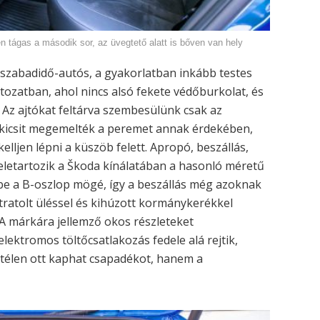
n tágas a második sor, az üvegtető alatt is bőven van hely
t szabadidő-autós, a gyakorlatban inkább testes
tozatban, ahol nincs alsó fekete védőburkolat, és
t. Az ajtókat feltárva szembesülünk csak az
 kicsit megemelték a peremet annak érdekében,
lljen lépni a küszöb felett. Apropó, beszállás,
eletartozik a Škoda kínálatában a hasonló méretű
k be a B-oszlop mögé, így a beszállás még azoknak
tratolt üléssel és kihúzott kormánykerékkel
. A márkára jellemző okos részleteket
lektromos töltőcsatlakozás fedele alá rejtik,
n télen ott kaphat csapadékot, hanem a