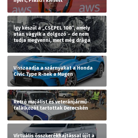
nyert, Piastri kiesett
Így készül a „CSEPEL 100”, amely
után vágyik a dolgozó – de nem
tudja megvenni, mert még drága
Visszaadja a szárnyakat a Honda
Civic Type R-nek a Mugen
Retró majálist és veteránjármű-
találkozót tartottak Derecskén
Virtuális összkerékhajtással újít a