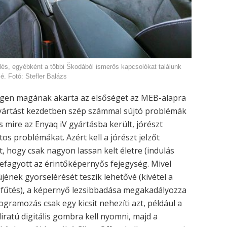
és, egyébként a többi Škodából ismerős kapcsolókat találunk
é. Fotó: Stefler Balázs
swagen magának akarta az elsőséget az MEB-alapra
a gyártást kezdetben szép számmal sújtó problémák
 mire az Enyaq iV gyártásba került, jórészt
tos problémákat. Azért kell a jórészt jelzőt
t, hogy csak nagyon lassan kelt életre (indulás
efagyott az érintőképernyős fejegység. Mivel
üjének gyorselérését teszik lehetővé (kivétel a
dőfűtés), a képernyő lezsibbadása megakadályozza
ogramozás csak egy kicsit nehezíti azt, például a
liratú digitális gombra kell nyomni, majd a