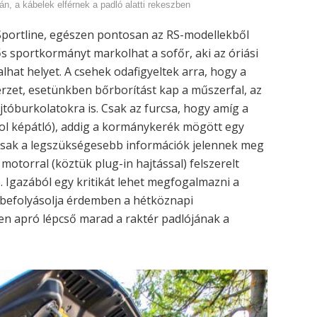
n, a kábelek elférnek a padló alatti rekeszben
 Sportline, egészen pontosan az RS-modellekből
ős sportkormányt markolhat a sofőr, aki az óriási
alhat helyet. A csehek odafigyeltek arra, hogy a
rzet, esetünkben bőrborítást kap a műszerfal, az
ajtóburkolatokra is. Csak az furcsa, hogy amíg a
ol képátló), addig a kormánykerék mögött egy
p csak a legszükségesebb információk jelennek meg
motorral (köztük plug-in hajtással) felszerelt
. Igazából egy kritikát lehet megfogalmazni a
 befolyásolja érdemben a hétköznapi
n apró lépcső marad a raktér padlójának a