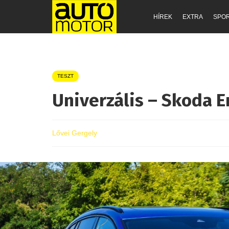
HÍREK
EXTRA
SPO
TESZT
Univerzális – Skoda E
Lővei Gergely