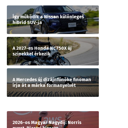
Így működik a Nissan különleges
hibrid SUV-ja
A 2027-es Honda NC750X új
színekkel érkezik
A Mercedes új dizájnfőnöke finoman
írja át a márka formanyelvét
2026-os Magyar Nagydíj: Norris