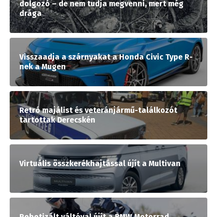
dolgozó – de nem tudja megvenni, mert még
drága
Visszaadja a szárnyakat a Honda Civic Type R-
nek a Mugen
Retró majálist és veteránjármű-találkozót
tartottak Derecskén
Virtuális összkerékhajtással újít a Multivan
Robotizált váltóval újít a BMW Motorrad