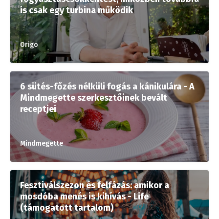
is csak egy turbina működik
Origo
6 sütés-főzés nélküli fogás a kánikulára - A
Mindmegette szerkesztőinek bevált
receptjei
Mindmegette
Fesztiválszezon és felfázás: amikor a
mosdóba menés is kihívás - Life
(támogatott tartalom)