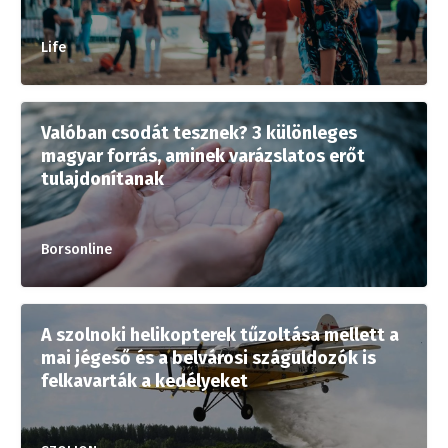
Life
Valóban csodát tesznek? 3 különleges
magyar forrás, aminek varázslatos erőt
tulajdonítanak
Borsonline
A szolnoki helikopterek tűzoltása mellett a
mai jégeső és a belvárosi száguldozók is
felkavarták a kedélyeket