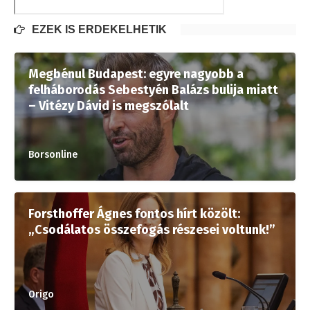
EZEK IS ÉRDEKELHETIK
Megbénul Budapest: egyre nagyobb a
felháborodás Sebestyén Balázs bulija miatt
– Vitézy Dávid is megszólalt
Borsonline
Forsthoffer Ágnes fontos hírt közölt:
„Csodálatos összefogás részesei voltunk!”
Origo