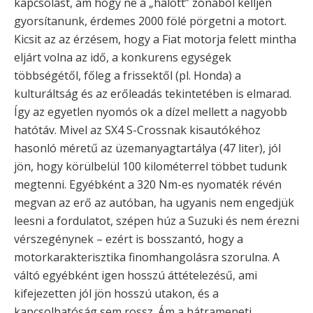
kapcsolást, ám hogy ne a „halott” zónából kelljen
gyorsítanunk, érdemes 2000 fölé pörgetni a motort.
Kicsit az az érzésem, hogy a Fiat motorja felett mintha
eljárt volna az idő, a konkurens egységek
többségétől, főleg a frissektől (pl. Honda) a
kulturáltság és az erőleadás tekintetében is elmarad.
Így az egyetlen nyomós ok a dízel mellett a nagyobb
hatótáv. Mivel az SX4 S-Crossnak kisautókéhoz
hasonló méretű az üzemanyagtartálya (47 liter), jól
jön, hogy körülbelül 100 kilométerrel többet tudunk
megtenni. Egyébként a 320 Nm-es nyomaték révén
megvan az erő az autóban, ha ugyanis nem engedjük
leesni a fordulatot, szépen húz a Suzuki és nem érezni
vérszegénynek – ezért is bosszantó, hogy a
motorkarakterisztika finomhangolásra szorulna. A
váltó egyébként igen hosszú áttételezésű, ami
kifejezetten jól jön hosszú utakon, és a
kapcsolhatóság sem rossz. Ám a hátrameneti