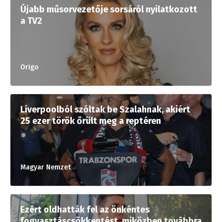
Újabb műsorvezetője sorsáról nyilatkozott
a TV2
Origo
Liverpoolból szóltak be Szalahnak, akiért
25 ezer török őrült meg a reptéren
Magyar Nemzet
Ezért oldhatták fel az önkéntes
fogyasztáscsökkentést, miközben továbbra