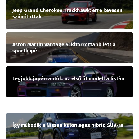
Jeep Grand Cherokee Trackhawk: erre kevesen
számítottak
Aston Martin Vantage S: kiforrottabb lett a
sportkupé
Legjobb japán autók: az első öt modell a listán
Így működik a Nissan különleges hibrid SUV-ja