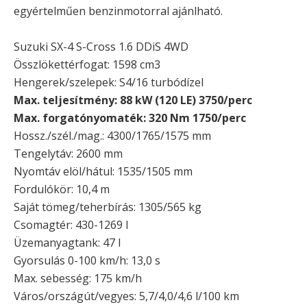
egyértelműen benzinmotorral ajánlható.
Suzuki SX-4 S-Cross 1.6 DDiS 4WD
Összlökettérfogat: 1598 cm3
Hengerek/szelepek: S4/16 turbódízel
Max. teljesítmény: 88 kW (120 LE) 3750/perc
Max. forgatónyomaték: 320 Nm 1750/perc
Hossz./szél./mag.: 4300/1765/1575 mm
Tengelytáv: 2600 mm
Nyomtáv elöl/hátul: 1535/1505 mm
Fordulókör: 10,4 m
Saját tömeg/teherbírás: 1305/565 kg
Csomagtér: 430-1269 l
Üzemanyagtank: 47 l
Gyorsulás 0-100 km/h: 13,0 s
Max. sebesség: 175 km/h
Város/országút/vegyes: 5,7/4,0/4,6 l/100 km