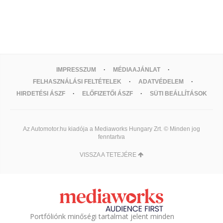
IMPRESSZUM
MÉDIAAJÁNLAT
FELHASZNÁLÁSI FELTÉTELEK
ADATVÉDELEM
HIRDETÉSI ÁSZF
ELŐFIZETŐI ÁSZF
SÜTI BEÁLLÍTÁSOK
Az Automotor.hu kiadója a Mediaworks Hungary Zrt. © Minden jog
fenntartva
VISSZA A TETEJÉRE
Portfóliónk minőségi tartalmat jelent minden