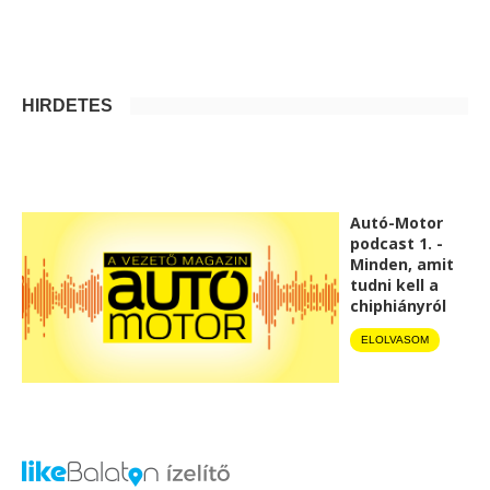
HIRDETÉS
Autó-Motor
podcast 1. -
Minden, amit
tudni kell a
chiphiányról
ELOLVASOM