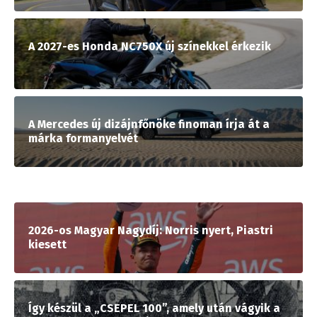
A 2027-es Honda NC750X új színekkel érkezik
A Mercedes új dizájnfőnöke finoman írja át a
márka formanyelvét
2026-os Magyar Nagydíj: Norris nyert, Piastri
kiesett
Így készül a „CSEPEL 100”, amely után vágyik a