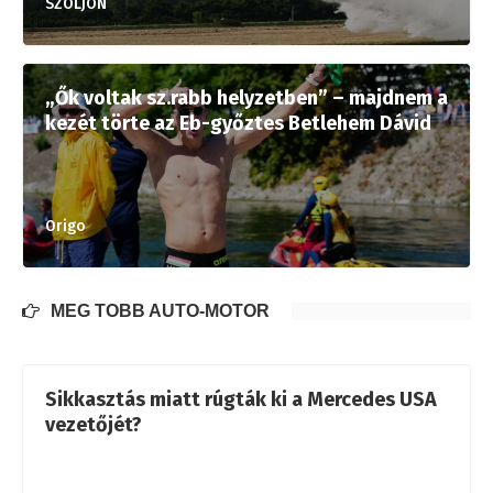
SZOLJON
„Ők voltak sz.rabb helyzetben” – majdnem a
kezét törte az Eb-győztes Betlehem Dávid
Origo
MÉG TÖBB AUTÓ-MOTOR
Sikkasztás miatt rúgták ki a Mercedes USA
vezetőjét?