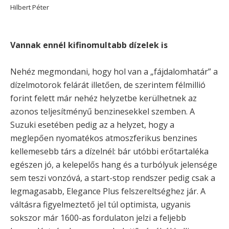
Hilbert Péter
Vannak ennél kifinomultabb dízelek is
Nehéz megmondani, hogy hol van a „fájdalomhatár” a
dízelmotorok felárát illetően, de szerintem félmillió
forint felett már nehéz helyzetbe kerülhetnek az
azonos teljesítményű benzinesekkel szemben. A
Suzuki esetében pedig az a helyzet, hogy a
meglepően nyomatékos atmoszferikus benzines
kellemesebb társ a dízelnél: bár utóbbi erőtartaléka
egészen jó, a kelepelős hang és a turbólyuk jelensége
sem teszi vonzóvá, a start-stop rendszer pedig csak a
legmagasabb, Elegance Plus felszereltséghez jár. A
váltásra figyelmeztető jel túl optimista, ugyanis
sokszor már 1600-as fordulaton jelzi a feljebb