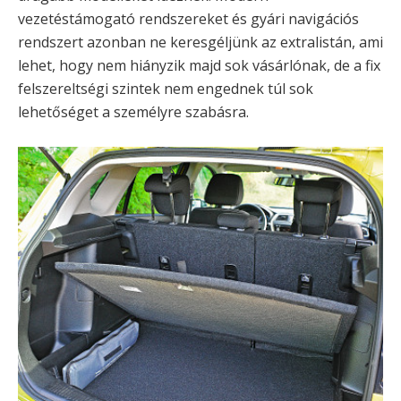
vezetéstámogató rendszereket és gyári navigációs
rendszert azonban ne keresgéljünk az extralistán, ami
lehet, hogy nem hiányzik majd sok vásárlónak, de a fix
felszereltségi szintek nem engednek túl sok
lehetőséget a személyre szabásra.