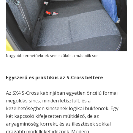
Nagyobb termetűeknek sem szűkös a második sor
Egyszerű és praktikus az S-Cross beltere
Az SX4 S-Cross kabinjában egyetlen öncélú formai
megoldás sincs, minden letisztult, és a
kezelhetőségben sincsenek logikai bukfencek. Egy-
két kapcsoló kifejezetten múltidéző, de az
anyagminőség korrekt, és az illesztések sokkal
drágább modelleket idéznek. Modern