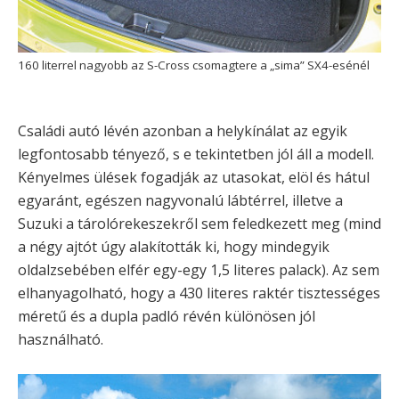
160 literrel nagyobb az S-Cross csomagtere a „sima” SX4-esénél
Családi autó lévén azonban a helykínálat az egyik
legfontosabb tényező, s e tekintetben jól áll a modell.
Kényelmes ülések fogadják az utasokat, elöl és hátul
egyaránt, egészen nagyvonalú lábtérrel, illetve a
Suzuki a tárolórekeszekről sem feledkezett meg (mind
a négy ajtót úgy alakították ki, hogy mindegyik
oldalzsebében elfér egy-egy 1,5 literes palack). Az sem
elhanyagolható, hogy a 430 literes raktér tisztességes
méretű és a dupla padló révén különösen jól
használható.