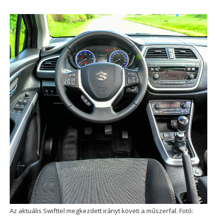
Az aktuális Swifttel megkezdett irányt követi a műszerfal. Fotó: