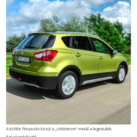
A tízféle fényezés közül a „zöldcitrom” metál a leginkább
figyelemfelkeltő