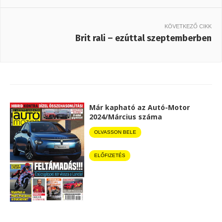
KÖVETKEZŐ CIKK
Brit rali – ezúttal szeptemberben
Már kapható az Autó-Motor
2024/Március száma
OLVASSON BELE
ELŐFIZETÉS