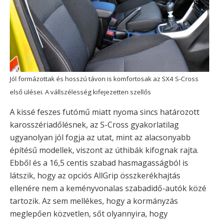
Jól formázottak és hosszú távon is komfortosak az SX4 S-Cross
első ülései. A vállszélesség kifejezetten szellős
A kissé feszes futómű miatt nyoma sincs határozott
karosszériadőlésnek, az S-Cross gyakorlatilag
ugyanolyan jól fogja az utat, mint az alacsonyabb
építésű modellek, viszont az úthibák kifognak rajta.
Ebből és a 16,5 centis szabad hasmagasságból is
látszik, hogy az opciós AllGrip összkerékhajtás
ellenére nem a keményvonalas szabadidő-autók közé
tartozik. Az sem mellékes, hogy a kormányzás
meglepően közvetlen, sőt olyannyira, hogy