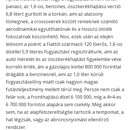
panasz, az 1,6-os, benzines, összkerékhajtású verzió
6,8 litert gurított le a torkán, ami az alacsony
tömegnek, a crossoverek között remeknek számító
aerodinamikai együtthatónak és a hosszú ötödik
fokozatnak köszönhető. Nos, ezek után az elején
lelövöm a poént: a Fiattól származó 120 lóerős, 1,6-os
dízellel 5,9 literes fogyasztást regisztráltunk, ami az
autó méretét és az összkerékhajtást figyelembe véve
korrekt érték, ám a gázolajos kivitel 800 000 forinttal
drágább a benzinesnél, ami az 1,0 liter körüli
fogyasztáselőny miatt csak nagyon magas
futásteljesítmény mellett térül meg. Persze nem csak a
felár sok, a fronthajtású dízel 6 100 000, míg a 4×4-es
6 700 000 forintos alapára sem csekély. Még akkor
sem, ha az alapfelszereltségbe tartozik a tempomat, a
hat légzsák, vagy az abroncsnyomást ellenőrző
rendszer.