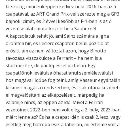
látszólag mindenképpen kedvez neki: 2016-ban az ő
csapatával, az ART Grand Prix-vel szerezte meg a GP3
bajnoki címét, és 2 évvel később az F-1-ben is az ő
vezetése alatt mutatkozott be a Saubernél.
A kapcsolatuk tehát jó, ami Sainz számára aligha
örömteli hír, és Leclerc csapaton belüli pozícióját
erősíti, ám ez nem változtat azon, hogy Binotto
távozása visszaküldte a Ferrarit – ha nem is a
startmezőre, de pár lépéssel biztosan. Egy
csapatfőnök leváltása óhatatlanul szemléletváltást
hoz magával. Időbe fog telni, amíg Vasseur egyáltalán
kiismeri magát a rendszerben, és csak utána kezdheti
el megvalósítani az elképzeléseit, márpedig ha
valamije nincs, az éppen az idő. Mivel a Ferrari
vezetőinek 2022-ben nem volt elég a 2. hely, 2023-ban
miért lenne az? És ha a csapat idén is csak 2. lesz, vagy
esetleg még hátrébb esik a tabellán, mi értelme volt a