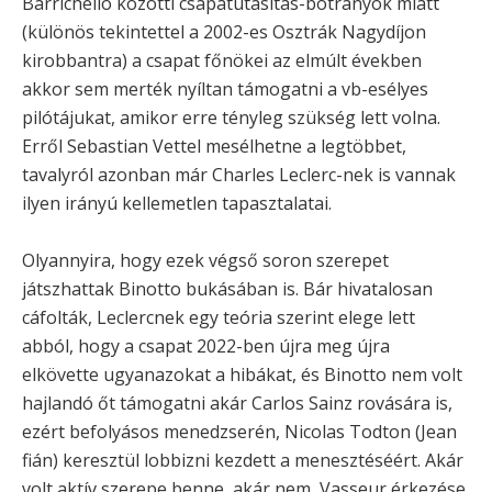
Barrichello közötti csapatutasítás-botrányok miatt
(különös tekintettel a 2002-es Osztrák Nagydíjon
kirobbantra) a csapat főnökei az elmúlt években
akkor sem merték nyíltan támogatni a vb-esélyes
pilótájukat, amikor erre tényleg szükség lett volna.
Erről Sebastian Vettel mesélhetne a legtöbbet,
tavalyról azonban már Charles Leclerc-nek is vannak
ilyen irányú kellemetlen tapasztalatai.
Olyannyira, hogy ezek végső soron szerepet
játszhattak Binotto bukásában is. Bár hivatalosan
cáfolták, Leclercnek egy teória szerint elege lett
abból, hogy a csapat 2022-ben újra meg újra
elkövette ugyanazokat a hibákat, és Binotto nem volt
hajlandó őt támogatni akár Carlos Sainz rovására is,
ezért befolyásos menedzserén, Nicolas Todton (Jean
fián) keresztül lobbizni kezdett a menesztéséért. Akár
volt aktív szerepe benne, akár nem, Vasseur érkezése