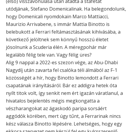
(első) visszavonulása után átadta a stafétát
utódjának, Stefano Domenicalinak. Ha belegondolunk,
hogy Domenicali nyomdokain Marco Mattiacci,
Maurizio Arrivabene, s immár Mattia Binotto is
belebukott a Ferrari feltámasztásának kihívásába, a
következő jelöltnek sem könnyű hosszú életet
jósolnunk a Scuderia élén. A méregpohár már
legalább félig tele van. Vagy félig üres?
Alig 9 nappal a 2022-es szezon vége, az Abu-Dhabi
Nagydíj után zavarta fel csalóka téli álmából az F-1
közösségét a hír, hogy Binotto lemondott a Ferrari
csapatának irányításáról. Bár ez addigra hetek óta
nyílt titok volt, így senkit nem ért igazán váratlanul, a
hivatalos bejelentés mégis megkongatta a
vészharangokat az ágaskodó paripa sorsáért
aggódók körében, mert úgy tűnt, a Ferrarinak nincs
kész válasza Binotto lépésére. Lehetséges, hogy egy
ekkora szervezet nem készül fel egy kulcsszereplő