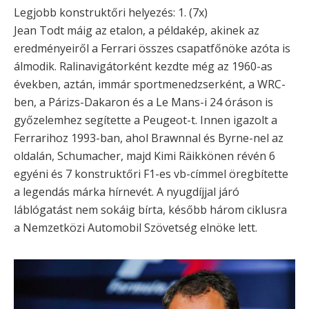
Legjobb konstruktőri helyezés: 1. (7x)
Jean Todt máig az etalon, a példakép, akinek az
eredményeiről a Ferrari összes csapatfőnöke azóta is
álmodik. Ralinavigátorként kezdte még az 1960-as
években, aztán, immár sportmenedzserként, a WRC-
ben, a Párizs-Dakaron és a Le Mans-i 24 óráson is
győzelemhez segítette a Peugeot-t. Innen igazolt a
Ferrarihoz 1993-ban, ahol Brawnnal és Byrne-nel az
oldalán, Schumacher, majd Kimi Räikkönen révén 6
egyéni és 7 konstruktőri F1-es vb-címmel öregbítette
a legendás márka hírnevét. A nyugdíjjal járó
láblógatást nem sokáig bírta, később három ciklusra
a Nemzetközi Automobil Szövetség elnöke lett.