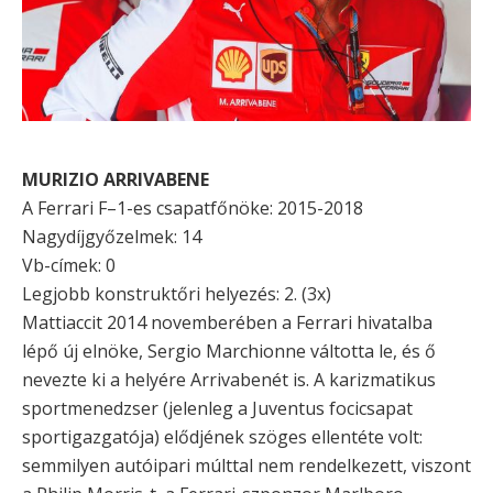
MURIZIO ARRIVABENE
A Ferrari F–1-es csapatfőnöke: 2015-2018
Nagydíjgyőzelmek: 14
Vb-címek: 0
Legjobb konstruktőri helyezés: 2. (3x)
Mattiaccit 2014 novemberében a Ferrari hivatalba
lépő új elnöke, Sergio Marchionne váltotta le, és ő
nevezte ki a helyére Arrivabenét is. A karizmatikus
sportmenedzser (jelenleg a Juventus focicsapat
sportigazgatója) elődjének szöges ellentéte volt:
semmilyen autóipari múlttal nem rendelkezett, viszont