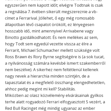
egyszerűen nem kapott időt; elvégre Todtnak is csak
a regnálása 7. évében sikerült megszereznie a vb-
címet a Ferrarival. Jóllehet, ő egy még romosabb
állapotban lévő csapatot örökölt, ez lényegesen
hosszabb idő, mint amennyivel Arrivabene vagy
Binotto gazdálkodhatott. És nem mellékes az sem,
hogy Todt sem egyedül vezette vissza az élre a
Ferrarit, Michael Schumacher mellett szüksége volt
Ross Brawn és Rory Byrne segítségére is (a sok tucat,
a nyilvánosság számára kevésbé ismert szakemberről
nem beszélve). A sikerhez nem feltétlenül kellenek
nagy nevek a hierarchia minden szintjén, de a
tapasztalat és a megfelelő összhang elengedhetetlen,
ahhoz pedig megint mi kell? Stabilitás.
Miközben az olasz közvélemény elvárásainak gyilkos
terhe alatt rogyadozó Ferrari elfogyasztott 5 vezért, a
Red Bull Racinget még mindig ugyanaz az ember