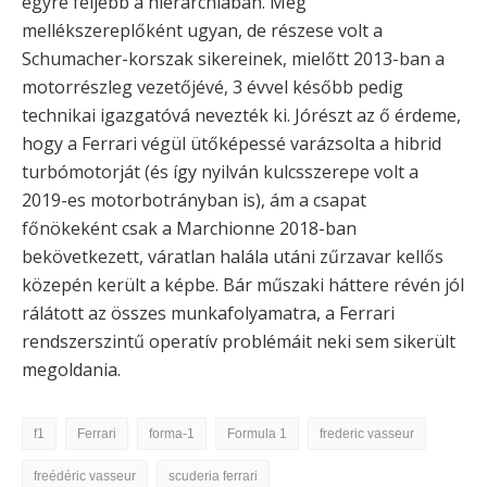
egyre feljebb a hierarchiában. Még
mellékszereplőként ugyan, de részese volt a
Schumacher-korszak sikereinek, mielőtt 2013-ban a
motorrészleg vezetőjévé, 3 évvel később pedig
technikai igazgatóvá nevezték ki. Jórészt az ő érdeme,
hogy a Ferrari végül ütőképessé varázsolta a hibrid
turbómotorját (és így nyilván kulcsszerepe volt a
2019-es motorbotrányban is), ám a csapat
főnökeként csak a Marchionne 2018-ban
bekövetkezett, váratlan halála utáni zűrzavar kellős
közepén került a képbe. Bár műszaki háttere révén jól
rálátott az összes munkafolyamatra, a Ferrari
rendszerszintű operatív problémáit neki sem sikerült
megoldania.
f1
Ferrari
forma-1
Formula 1
frederic vasseur
freédéric vasseur
scuderia ferrari