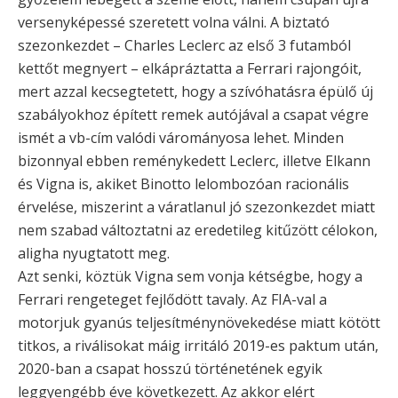
versenyképessé szeretett volna válni. A biztató
szezonkezdet – Charles Leclerc az első 3 futamból
kettőt megnyert – elkápráztatta a Ferrari rajongóit,
mert azzal kecsegtetett, hogy a szívóhatásra épülő új
szabályokhoz épített remek autójával a csapat végre
ismét a vb-cím valódi várományosa lehet. Minden
bizonnyal ebben reménykedett Leclerc, illetve Elkann
és Vigna is, akiket Binotto lelombozóan racionális
érvelése, miszerint a váratlanul jó szezonkezdet miatt
nem szabad változtatni az eredetileg kitűzött célokon,
aligha nyugtatott meg.
Azt senki, köztük Vigna sem vonja kétségbe, hogy a
Ferrari rengeteget fejlődött tavaly. Az FIA-val a
motorjuk gyanús teljesítménynövekedése miatt kötött
titkos, a riválisokat máig irritáló 2019-es paktum után,
2020-ban a csapat hosszú történetének egyik
leggyengébb éve következett. Az akkor elért