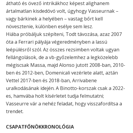
átható és övező intrikákhoz képest alighanem
ártalmatlan kisdedóvó volt, úgyhogy Vasseurnak –
vagy bárkinek a helyében – vastag bőrt kell
növesztenie, különben esélye sem lesz.
Hiába próbáljuk szépíteni, Todt távozása, azaz 2007
óta a Ferrari pályája végeredményben a lassú
leépülésről szól. Az összes rezsimben voltak ugyan
fellángolások, de a vb-győzelemhez a legközelebb
mégiscsak Massa, majd Alonso jutott 2008-ban, 2010-
ben és 2012-ben, Domenicali vezérlete alatt, aztán
Vettel 2017-ben és 2018-ban, Arrivabene
uralkodásának idején. A Binotto-korszak csak a 2022-
es, hamvába holt kísérletet tudja felmutatni;
Vasseurre vár a nehéz feladat, hogy visszafordítsa a
trendet.
CSAPATFŐNÖKKRONOLÓGIA