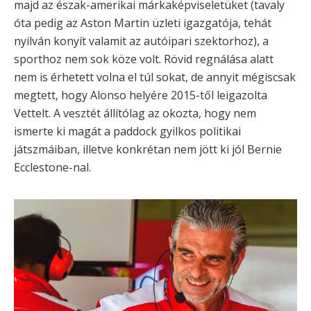
majd az észak-amerikai márkaképviseletüket (tavaly
óta pedig az Aston Martin üzleti igazgatója, tehát
nyilván konyít valamit az autóipari szektorhoz), a
sporthoz nem sok köze volt. Rövid regnálása alatt
nem is érhetett volna el túl sokat, de annyit mégiscsak
megtett, hogy Alonso helyére 2015-től leigazolta
Vettelt. A vesztét állítólag az okozta, hogy nem
ismerte ki magát a paddock gyilkos politikai
játszmáiban, illetve konkrétan nem jött ki jól Bernie
Ecclestone-nal.