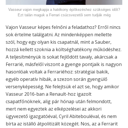
Vasseur vajon megkapja a hatékony építkezéshez szükséges időt?
Ezt talán maguk a Ferrari csúcsvezetői sem tudják még
Vajon Vasseur képes felnőni a feladathoz? Erről nincs
sok értelme találgatni. Az mindenképpen mellette
szól, hogy egy olyan kis csapatnál, mint a Sauber,
hozzá kellett szoknia a költséghatékony működéshez.
A teljesítményük is sokat fejlődött tavaly, akárcsak a
Ferrarié, másfelől viszont a gyenge pontjaik is nagyon
hasonlóak voltak a Ferrariéhoz: stratégiai bakik,
egyéb operatív hibák, a szezon során gyengülő
versenyképesség. Ne felejtsük el azt se, hogy amikor
Vasseur 2016-ban a Renault-hoz igazolt
csapatfőnöknek, alig pár hónap után felmondott,
mert nem egyeztek az elképzelései az akkori
ügyvezető igazgatóéval, Cyril Abitebouléval, és nem
bírta az istálló átpolitizált közegét. Nos, az a Ferrarit