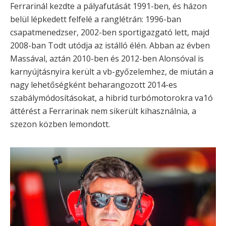
Ferrarinál kezdte a pályafutását 1991-ben, és házon
belül lépkedett felfelé a ranglétrán: 1996-ban
csapatmenedzser, 2002-ben sportigazgató lett, majd
2008-ban Todt utódja az istálló élén. Abban az évben
Massával, aztán 2010-ben és 2012-ben Alonsóval is
karnyújtásnyira került a vb-győzelemhez, de miután a
nagy lehetőségként beharangozott 2014-es
szabálymódosításokat, a hibrid turbómotorokra va1ó
áttérést a Ferrarinak nem sikerült kihasználnia, a
szezon közben lemondott.