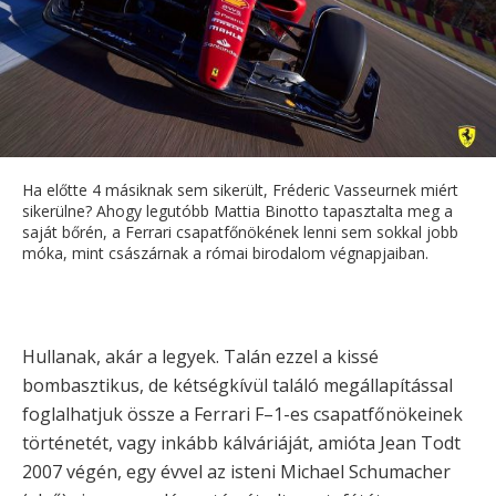
Ha előtte 4 másiknak sem sikerült, Fréderic Vasseurnek miért
sikerülne? Ahogy legutóbb Mattia Binotto tapasztalta meg a
saját bőrén, a Ferrari csapatfőnökének lenni sem sokkal jobb
móka, mint császárnak a római birodalom végnapjaiban.
Hullanak, akár a legyek. Talán ezzel a kissé
bombasztikus, de kétségkívül találó megállapítással
foglalhatjuk össze a Ferrari F–1-es csapatfőnökeinek
történetét, vagy inkább kálváriáját, amióta Jean Todt
2007 végén, egy évvel az isteni Michael Schumacher