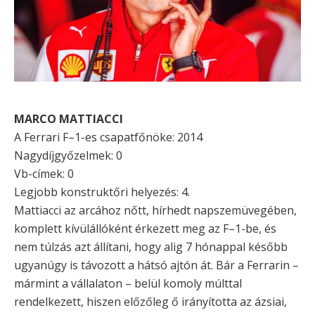
MARCO MATTIACCI
A Ferrari F–1-es csapatfőnöke: 2014
Nagydíjgyőzelmek: 0
Vb-címek: 0
Legjobb konstruktőri helyezés: 4.
Mattiacci az arcához nőtt, hírhedt napszemüvegében,
komplett kívülállóként érkezett meg az F–1-be, és
nem túlzás azt állítani, hogy alig 7 hónappal később
ugyanúgy is távozott a hátsó ajtón át. Bár a Ferrarin –
mármint a vállalaton – belül komoly múlttal
rendelkezett, hiszen előzőleg ő irányította az ázsiai,