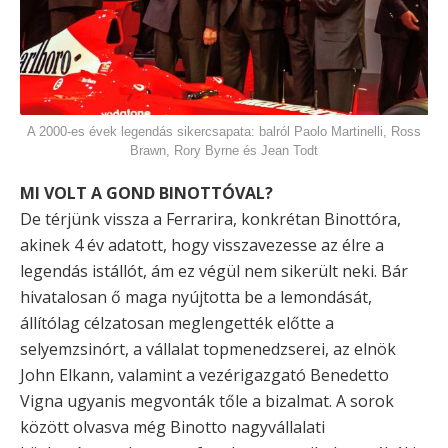
A 2000-es évek legendás sikercsapata: balról Paolo Martinelli, Ross
Brawn, Rory Byrne és Jean Todt
MI VOLT A GOND BINOTTÓVAL?
De térjünk vissza a Ferrarira, konkrétan Binottóra,
akinek 4 év adatott, hogy visszavezesse az élre a
legendás istállót, ám ez végül nem sikerült neki. Bár
hivatalosan ő maga nyújtotta be a lemondását,
állítólag célzatosan meglengették előtte a
selyemzsinórt, a vállalat topmenedzserei, az elnök
John Elkann, valamint a vezérigazgató Benedetto
Vigna ugyanis megvonták tőle a bizalmat. A sorok
között olvasva még Binotto nagyvállalati