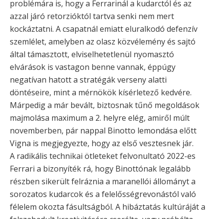
problémára is, hogy a Ferrarinál a kudarctól és az
azzal járó retorzióktól tartva senki nem mert
kockáztatni. A csapatnál emiatt eluralkodó defenzív
szemlélet, amelyben az olasz közvélemény és sajtó
által támasztott, elviselhetetlenül nyomasztó
elvárások is vastagon benne vannak, éppúgy
negatívan hatott a stratégák verseny alatti
döntéseire, mint a mérnökök kísérletező kedvére.
Márpedig a már bevált, biztosnak tűnő megoldások
majmolása maximum a 2. helyre elég, amiről múlt
novemberben, pár nappal Binotto lemondása előtt
Vigna is megjegyezte, hogy az első vesztesnek jár.
A radikális technikai ötleteket felvonultató 2022-es
Ferrari a bizonyíték rá, hogy Binottónak legalább
részben sikerült felráznia a maranellói állományt a
sorozatos kudarcok és a felelősségrevonástól való
félelem okozta fásultságból. A hibáztatás kultúráját a