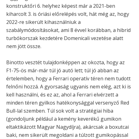
konstruktőri 6. helyhez képest már a 2021-ben
kiharcolt 3. is óriási előrelépés volt, hát még az, hogy
2022-re sikerült kihasználniuk a
szabálymódosításokat, ami 8 évvel korábban, a hibrid
turbókorszak kezdetére Domenicali vezetése alatt
nem jött össze.
Binotto vesztét tulajdonképpen az okozta, hogy az
F1-75-ös már-már túl jó autó lett; túl jó abban az
értelemben, hogy a Ferrari operatív téren nem tudott
felnőni hozzá. A gyorsaság ugyanis nem elég, azt ki is
kell használni, és ez az, ahol a Ferrari elvérzett a
minden téren gyilkos hatékonysággal versenyző Red
Bull-lal szemben. Túl sok volt a stratégiai hiba
(gondoljunk például a kemény keverékű gumikon
eltaktikázott Magyar Nagydíjra), akárcsak a boxutcai
baki, nem sikerült megoldani a túlzott gumikopással