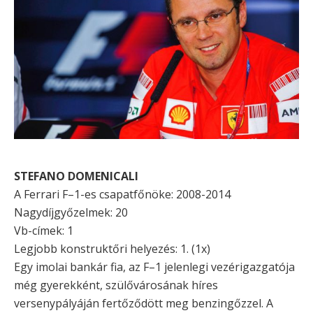
STEFANO DOMENICALI
A Ferrari F–1-es csapatfőnöke: 2008-2014
Nagydíjgyőzelmek: 20
Vb-címek: 1
Legjobb konstruktőri helyezés: 1. (1x)
Egy imolai bankár fia, az F–1 jelenlegi vezérigazgatója
még gyerekként, szülővárosának híres
versenypályáján fertőződött meg benzingőzzel. A