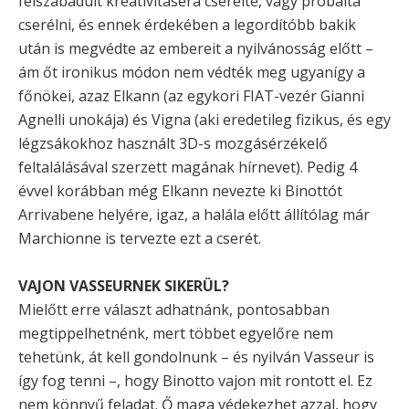
felszabadult kreativitáséra cserélte, vagy próbálta
cserélni, és ennek érdekében a legordítóbb bakik
után is megvédte az embereit a nyilvánosság előtt –
ám őt ironikus módon nem védték meg ugyanígy a
főnökei, azaz Elkann (az egykori FIAT-vezér Gianni
Agnelli unokája) és Vigna (aki eredetileg fizikus, és egy
légzsákokhoz használt 3D-s mozgásérzékelő
feltalálásával szerzett magának hírnevet). Pedig 4
évvel korábban még Elkann nevezte ki Binottót
Arrivabene helyére, igaz, a halála előtt állítólag már
Marchionne is tervezte ezt a cserét.
VAJON VASSEURNEK SIKERÜL?
Mielőtt erre választ adhatnánk, pontosabban
megtippelhetnénk, mert többet egyelőre nem
tehetünk, át kell gondolnunk – és nyilván Vasseur is
így fog tenni –, hogy Binotto vajon mit rontott el. Ez
nem könnyű feladat. Ő maga védekezhet azzal, hogy