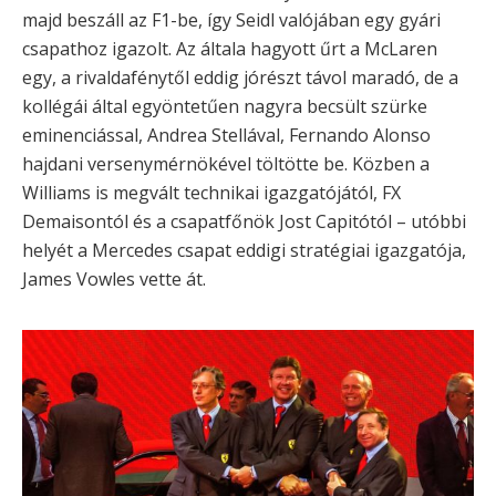
majd beszáll az F1-be, így Seidl valójában egy gyári
csapathoz igazolt. Az általa hagyott űrt a McLaren
egy, a rivaldafénytől eddig jórészt távol maradó, de a
kollégái által egyöntetűen nagyra becsült szürke
eminenciással, Andrea Stellával, Fernando Alonso
hajdani versenymérnökével töltötte be. Közben a
Williams is megvált technikai igazgatójától, FX
Demaisontól és a csapatfőnök Jost Capitótól – utóbbi
helyét a Mercedes csapat eddigi stratégiai igazgatója,
James Vowles vette át.