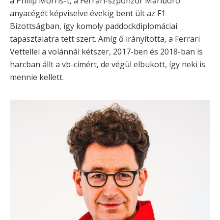
a Philip Morris-t, a Ferrari-szponzor Marlboro
anyacégét képviselve évekig bent ült az F1
Bizottságban, így komoly paddockdiplomáciai
tapasztalatra tett szert. Amíg ő irányította, a Ferrari
Vettellel a volánnál kétszer, 2017-ben és 2018-ban is
harcban állt a vb-címért, de végül elbukott, így neki is
mennie kellett.