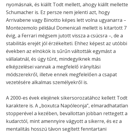
nyomásnak, és kiállt Todt mellett, ahogy kiállt mellette
Schumacher is. Ez persze nem jelenti azt, hogy
Arrivabene vagy Binotto képes lett volna ugyanarra –
Montezemolo például Domenicali mellett is kitartott 7
évig, a Ferrari mégsem jutott vissza a csúcsra –, de a
stabilitás erejét jól érzékelteti. Ehhez képest az utóbbi
években az elnökök is sűrűn váltották egymást a
vállalatnál, és úgy tűnt, mindegyiknek más
elképzelései vannak a megfelelő irányítási
módszerekről, illetve ennek megfelelően a csapat
vezetésére alkalmas személyekről is.
A 2000-es évek elejének sikersorozatához kellett Todt
karaktere is. A „boxutca Napóleonja”, elmaradhatatlan
stopperével a kezében, bevallottan jobban rettegett a
kudarctól, mint amennyire vágyott a sikerre, és ez a
mentalitás hosszú távon segített fenntartani