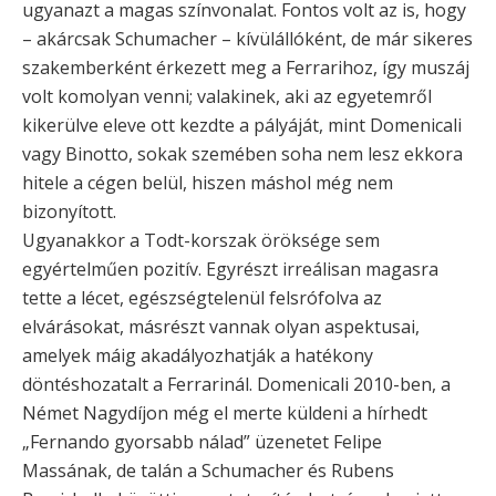
ugyanazt a magas színvonalat. Fontos volt az is, hogy
– akárcsak Schumacher – kívülállóként, de már sikeres
szakemberként érkezett meg a Ferrarihoz, így muszáj
volt komolyan venni; valakinek, aki az egyetemről
kikerülve eleve ott kezdte a pályáját, mint Domenicali
vagy Binotto, sokak szemében soha nem lesz ekkora
hitele a cégen belül, hiszen máshol még nem
bizonyított.
Ugyanakkor a Todt-korszak öröksége sem
egyértelműen pozitív. Egyrészt irreálisan magasra
tette a lécet, egészségtelenül felsrófolva az
elvárásokat, másrészt vannak olyan aspektusai,
amelyek máig akadályozhatják a hatékony
döntéshozatalt a Ferrarinál. Domenicali 2010-ben, a
Német Nagydíjon még el merte küldeni a hírhedt
„Fernando gyorsabb nálad” üzenetet Felipe
Massának, de talán a Schumacher és Rubens