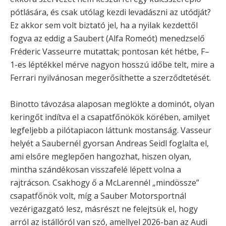
pótlására, és csak utólag kezdi levadászni az utódját?
Ez akkor sem volt biztató jel, ha a nyilak kezdettől
fogva az eddig a Saubert (Alfa Romeót) menedzselő
Fréderic Vasseurre mutattak; pontosan két hétbe, F–
1-es léptékkel mérve nagyon hosszú időbe telt, mire a
Ferrari nyilvánosan megerősíthette a szerződtetését.
Binotto távozása alaposan meglökte a dominót, olyan
keringőt indítva el a csapatfőnökök körében, amilyet
legfeljebb a pilótapiacon láttunk mostanság. Vasseur
helyét a Saubernél gyorsan Andreas Seidl foglalta el,
ami elsőre meglepően hangozhat, hiszen olyan,
mintha szándékosan visszafelé lépett volna a
rajtrácson. Csakhogy ő a McLarennél „mindössze”
csapatfőnök volt, míg a Sauber Motorsportnál
vezérigazgató lesz, másrészt ne felejtsük el, hogy
arról az istállóról van szó, amellyel 2026-ban az Audi