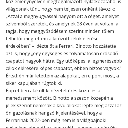
közleménynyelven megfogalmazott nyilatkozatából is
világosnak tűnt, hogy nem teljesen önként távozik:
„Azzal a megnyugvással hagyom ott a céget, amelyet
szívemből szeretek, és amelynek 28 éven át voltam a
tagja, hogy meggyőződésem szerint minden tőlem
telhetőt megtettem a kitűzött célok elérése
érdekében” – idézte őt a Ferrari. Binotto hozzátette
azt is, hogy „egy egységes és folyamatosan erősödő
csapatot hagyok hátra. Egy ütőképes, a legmerészebb
célok elérésére képes csapatot, ebben biztos vagyok.”
Értsd: én már letettem az alapokat, erre pont most, a
siker kapujában rúgtok ki.
Épp ebben alakult ki nézeteltérés közte és a
menedzsment között. Binotto a szezon közepén a
jelek szerint nemcsak a kívülállókat lepte meg azzal az
önigazolásnak hangzó kijelentésével, hogy a
Ferrarinak 2022-ben még nem is a világbajnoki
győzelem lebegett a szeme előtt, hanem csupán újra