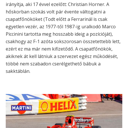
irányítja, aki 17 évvel ezelőtt: Christian Horner. A
hőskorban szokás volt pár évente váltogatni a
csapatfőnököket (Todt előtt a Ferrarinál is csak
egyetlen vezér, az 1977-től 1987-ig uralkodó Marco
Piccinini tartotta meg hosszabb ideig a pozícióját),
csakhogy az F-1 azóta sokszorosan összetettebb lett,
ezért ez ma már nem kifizetődő. A csapatfőnökök,
akiknek át kell látniuk a szervezet egész működését,
többé nem szabadon cserélgethető bábuk a
sakktáblán.