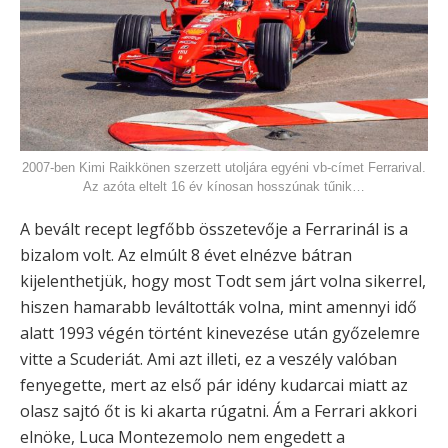
2007-ben Kimi Raikkönen szerzett utoljára egyéni vb-címet Ferrarival.
Az azóta eltelt 16 év kínosan hosszúnak tűnik…
A bevált recept legfőbb összetevője a Ferrarinál is a
bizalom volt. Az elmúlt 8 évet elnézve bátran
kijelenthetjük, hogy most Todt sem járt volna sikerrel,
hiszen hamarabb leváltották volna, mint amennyi idő
alatt 1993 végén történt kinevezése után győzelemre
vitte a Scuderiát. Ami azt illeti, ez a veszély valóban
fenyegette, mert az első pár idény kudarcai miatt az
olasz sajtó őt is ki akarta rúgatni. Ám a Ferrari akkori
elnöke, Luca Montezemolo nem engedett a