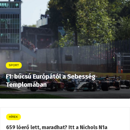
SPORT
F1: búcsú Európától a Sebesség
Templomában
HÍREK
659 lóerő lett, maradhat? Itt a Nichols N1a