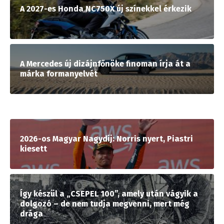
A 2027-es Honda NC750X új színekkel érkezik
A Mercedes új dizájnfőnöke finoman írja át a
márka formanyelvét
2026-os Magyar Nagydíj: Norris nyert, Piastri
kiesett
Így készül a „CSEPEL 100”, amely után vágyik a
dolgozó – de nem tudja megvenni, mert még
drága