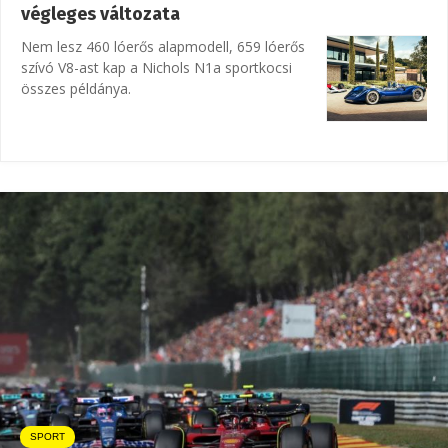
végleges változata
Nem lesz 460 lóerős alapmodell, 659 lóerős
szívó V8-ast kap a Nichols N1a sportkocsi
összes példánya.
SPORT