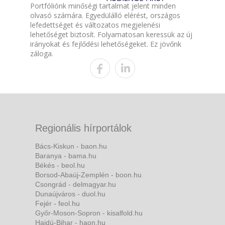
Portfóliónk minőségi tartalmat jelent minden
olvasó számára. Egyedülálló elérést, országos
lefedettséget és változatos megjelenési
lehetőséget biztosít. Folyamatosan keressük az új
irányokat és fejlődési lehetőségeket. Ez jövőnk
záloga.
Regionális hírportálok
Bács-Kiskun - baon.hu
Baranya - bama.hu
Békés - beol.hu
Borsod-Abaúj-Zemplén - boon.hu
Csongrád - delmagyar.hu
Dunaújváros - duol.hu
Fejér - feol.hu
Győr-Moson-Sopron - kisalfold.hu
Hajdú-Bihar - haon.hu