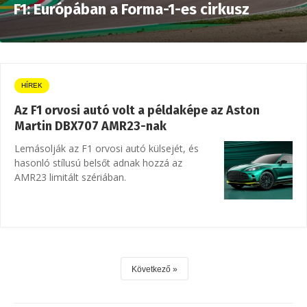
F1: Európában a Forma-1-es cirkusz
HÍREK
Az F1 orvosi autó volt a példaképe az Aston
Martin DBX707 AMR23-nak
Lemásolják az F1 orvosi autó külsejét, és
hasonló stílusú belsőt adnak hozzá az
AMR23 limitált szériában.
Következő