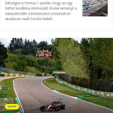
hétvégén a Forma-1 azután, hogy az egy
héttel korábbra ütemezett imolai versenyt a
katasztrofális özönvízszerű esőzések és
áradások miatt törölni kellett.
SPORT