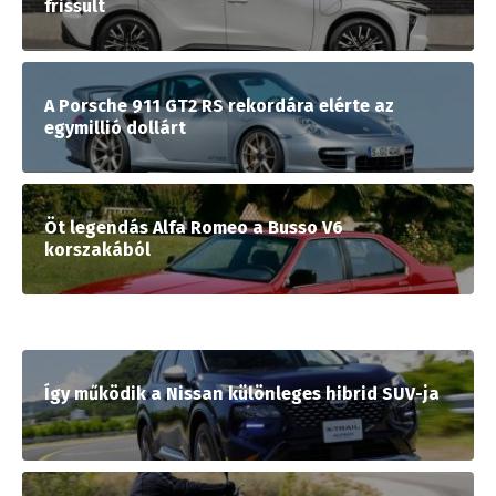
frissült
A Porsche 911 GT2 RS rekordára elérte az
egymillió dollárt
Öt legendás Alfa Romeo a Busso V6
korszakából
Így működik a Nissan különleges hibrid SUV-ja