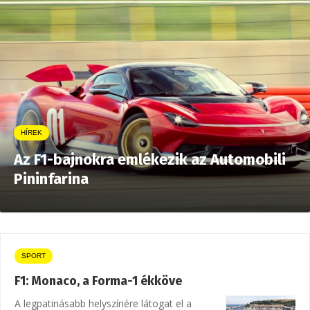
HÍREK
Az F1-bajnokra emlékezik az Automobili
Pininfarina
SPORT
F1: Monaco, a Forma-1 ékköve
A legpatinásabb helyszínére látogat el a