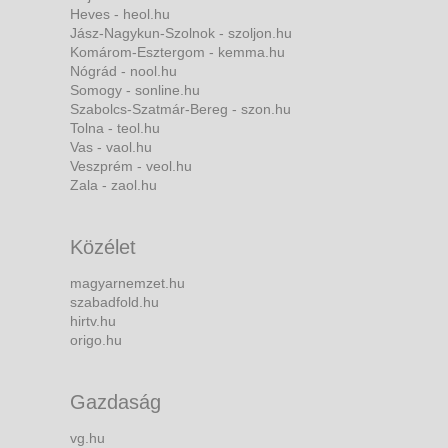
Heves - heol.hu
Jász-Nagykun-Szolnok - szoljon.hu
Komárom-Esztergom - kemma.hu
Nógrád - nool.hu
Somogy - sonline.hu
Szabolcs-Szatmár-Bereg - szon.hu
Tolna - teol.hu
Vas - vaol.hu
Veszprém - veol.hu
Zala - zaol.hu
Közélet
magyarnemzet.hu
szabadfold.hu
hirtv.hu
origo.hu
Gazdaság
vg.hu