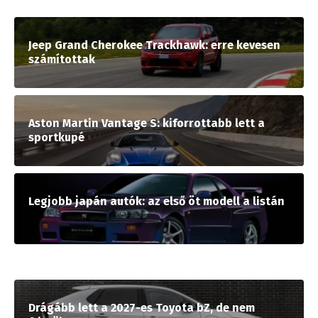
Jeep Grand Cherokee Trackhawk: erre kevesen
számítottak
Aston Martin Vantage S: kiforrottabb lett a
sportkupé
Legjobb japán autók: az első öt modell a listán
Drágább lett a 2027-es Toyota bZ, de nem