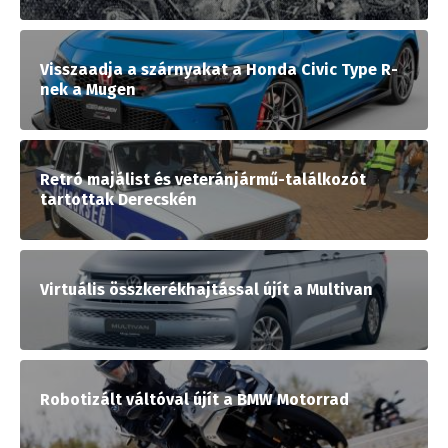
Visszaadja a szárnyakat a Honda Civic Type R-
nek a Mugen
Retró majálist és veteránjármű-találkozót
tartottak Derecskén
Virtuális összkerékhajtással újít a Multivan
Robotizált váltóval újít a BMW Motorrad