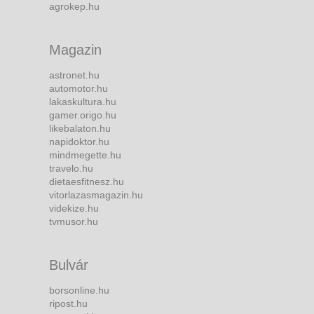
agrokep.hu
Magazin
astronet.hu
automotor.hu
lakaskultura.hu
gamer.origo.hu
likebalaton.hu
napidoktor.hu
mindmegette.hu
travelo.hu
dietaesfitnesz.hu
vitorlazasmagazin.hu
videkize.hu
tvmusor.hu
Bulvár
borsonline.hu
ripost.hu