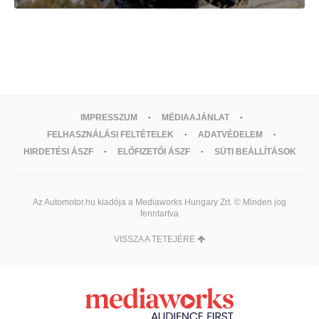
IMPRESSZUM
MÉDIAAJÁNLAT
FELHASZNÁLÁSI FELTÉTELEK
ADATVÉDELEM
HIRDETÉSI ÁSZF
ELŐFIZETŐI ÁSZF
SÜTI BEÁLLÍTÁSOK
Az Automotor.hu kiadója a Mediaworks Hungary Zrt. © Minden jog
fenntartva
VISSZA A TETEJÉRE