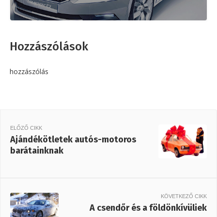
Hozzászólások
hozzászólás
ELŐZŐ CIKK
Ajándékötletek autós-motoros
barátainknak
KÖVETKEZŐ CIKK
A csendőr és a földönkívüliek