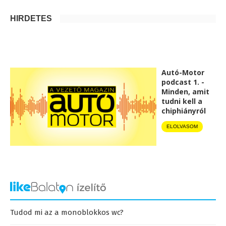
HIRDETÉS
Autó-Motor
podcast 1. -
Minden, amit
tudni kell a
chiphiányról
ELOLVASOM
Tudod mi az a monoblokkos wc?