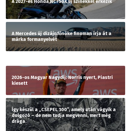
A 2027-es Honda NC750X új színekkel érkezik
A Mercedes új dizájnfőnöke finoman írja át a
márka formanyelvét
2026-os Magyar Nagydíj: Norris nyert, Piastri
kiesett
Így készül a „CSEPEL 100”, amely után vágyik a
dolgozó – de nem tudja megvenni, mert még
drága