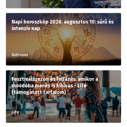
Napi horoszkóp 2026. augusztus 10: sűrű és
intenzív nap
Astronet
Fesztiválszezon és felfázás: amikor a
mosdóba menés is kihívás - Life
(támogatott tartalom)
Life