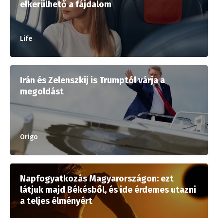
elkerülhető a fájdalom
Life
Irán és Zelenszkij is Trumptól várja a
megoldást
Origo
Napfogyatkozás Magyarországon: ezt
látjuk majd Békésből, és ide érdemes utazni
a teljes élményért