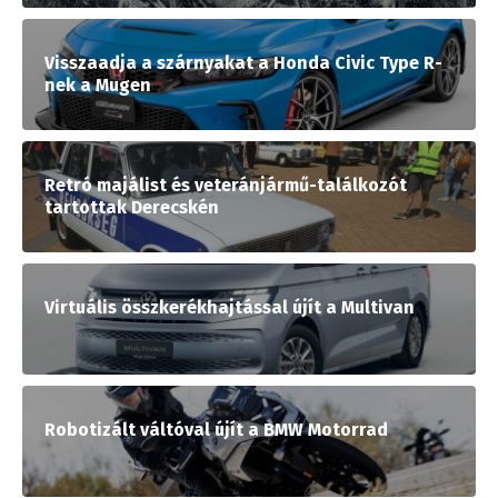
Visszaadja a szárnyakat a Honda Civic Type R-
nek a Mugen
Retró majálist és veteránjármű-találkozót
tartottak Derecskén
Virtuális összkerékhajtással újít a Multivan
Robotizált váltóval újít a BMW Motorrad