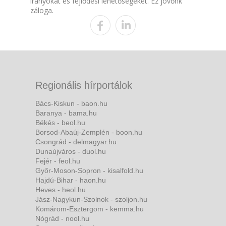
irányokat és fejlődési lehetőségeket. Ez jövőnk
záloga.
Regionális hírportálok
Bács-Kiskun - baon.hu
Baranya - bama.hu
Békés - beol.hu
Borsod-Abaúj-Zemplén - boon.hu
Csongrád - delmagyar.hu
Dunaújváros - duol.hu
Fejér - feol.hu
Győr-Moson-Sopron - kisalfold.hu
Hajdú-Bihar - haon.hu
Heves - heol.hu
Jász-Nagykun-Szolnok - szoljon.hu
Komárom-Esztergom - kemma.hu
Nógrád - nool.hu