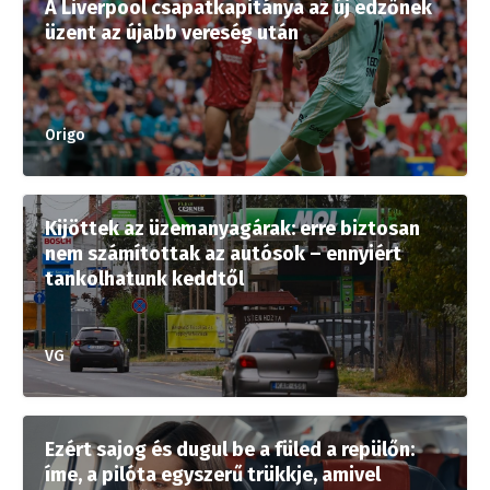
A Liverpool csapatkapitánya az új edzőnek
üzent az újabb vereség után
Origo
Kijöttek az üzemanyagárak: erre biztosan
nem számítottak az autósok – ennyiért
tankolhatunk keddtől
VG
Ezért sajog és dugul be a füled a repülőn:
íme, a pilóta egyszerű trükkje, amivel