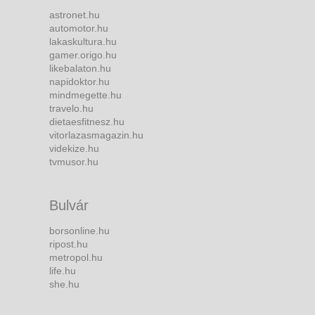
astronet.hu
automotor.hu
lakaskultura.hu
gamer.origo.hu
likebalaton.hu
napidoktor.hu
mindmegette.hu
travelo.hu
dietaesfitnesz.hu
vitorlazasmagazin.hu
videkize.hu
tvmusor.hu
Bulvár
borsonline.hu
ripost.hu
metropol.hu
life.hu
she.hu