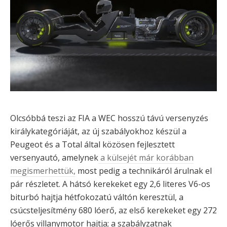
Olcsóbbá teszi az FIA a WEC hosszú távú versenyzés
királykategóriáját, az új szabályokhoz készül a
Peugeot és a Total által közösen fejlesztett
versenyautó, amelynek
a külsejét már korábban
megismerhettük,
most pedig a technikáról árulnak el
pár részletet. A hátsó kerekeket egy 2,6 literes V6-os
biturbó hajtja hétfokozatú váltón keresztül, a
csúcsteljesítmény 680 lóerő, az első kerekeket egy 272
lóerős villanymotor hajtja; a szabályzatnak