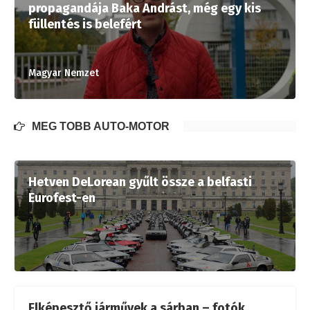
propagandája Baka Andrást, még egy kis
füllentés is belefért
Magyar Nemzet
MÉG TÖBB AUTÓ-MOTOR
Hetven DeLorean gyűlt össze a belfasti
Eurofest-en
Elképesztő járművek a sárban – fotók