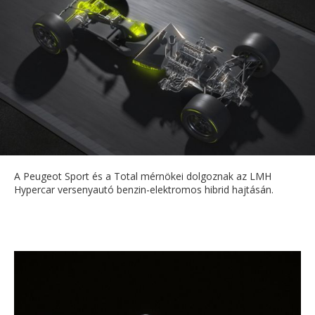
A Peugeot Sport és a Total mérnökei dolgoznak az LMH
Hypercar versenyautó benzin-elektromos hibrid hajtásán.