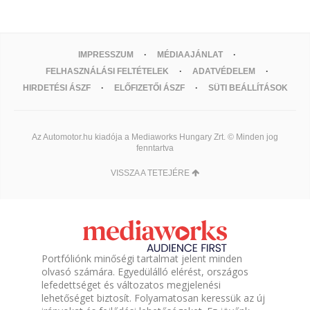
IMPRESSZUM
MÉDIAAJÁNLAT
FELHASZNÁLÁSI FELTÉTELEK
ADATVÉDELEM
HIRDETÉSI ÁSZF
ELŐFIZETŐI ÁSZF
SÜTI BEÁLLÍTÁSOK
Az Automotor.hu kiadója a Mediaworks Hungary Zrt. © Minden jog
fenntartva
VISSZA A TETEJÉRE
Portfóliónk minőségi tartalmat jelent minden
olvasó számára. Egyedülálló elérést, országos
lefedettséget és változatos megjelenési
lehetőséget biztosít. Folyamatosan keressük az új