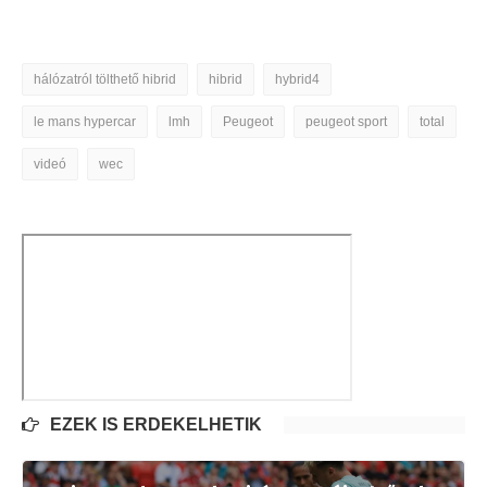
hálózatról tölthető hibrid
hibrid
hybrid4
le mans hypercar
lmh
Peugeot
peugeot sport
total
videó
wec
EZEK IS ÉRDEKELHETIK