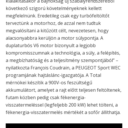
kialakításakor a bajnokság új szabályrendszeréből
következő szigorú követelményeknek kellett
megfelelnünk. Eredetileg csak egy turbófeltöltőt
terveztünk a motorhoz, de azzal nem tudtuk
megvalósítani a kitűzött célt, nevezetesen, hogy
alacsonyabbra kerüljön a motor súlypontja. A
duplaturbós V6 motor bizonyult a legjobb
kompromisszumnak a technológia, a súly, a felépítés,
a megbízhatóság és a teljesítmény szempontjából” –
nyilatkozta François Coudrain, a PEUGEOT Sport WEC
programjának hajtáslánc-igazgatója. A Total
mérnökei készítik a 900V-os feszültségű
akkumulátort, amelyet a rajt előtt teljesen feltöltenek,
futam közben pedig csak fékenergia-
visszatermeléssel (legfeljebb 200 kW) lehet tölteni, a
fékenergia-visszatermelés mértékét a sofőr állíthatja.