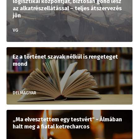
logisztikai központját, biztosan gond lesz
az alkatrészellátással – teljes átszervezés
jön
VG
Ez a történet szavak nélkül is rengeteget
mond
DELMAGYAR
„Ma elvesztettem egy testvért" - Álmában
halt meg a fiatal ketrecharcos