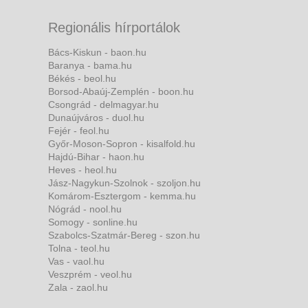
Regionális hírportálok
Bács-Kiskun - baon.hu
Baranya - bama.hu
Békés - beol.hu
Borsod-Abaúj-Zemplén - boon.hu
Csongrád - delmagyar.hu
Dunaújváros - duol.hu
Fejér - feol.hu
Győr-Moson-Sopron - kisalfold.hu
Hajdú-Bihar - haon.hu
Heves - heol.hu
Jász-Nagykun-Szolnok - szoljon.hu
Komárom-Esztergom - kemma.hu
Nógrád - nool.hu
Somogy - sonline.hu
Szabolcs-Szatmár-Bereg - szon.hu
Tolna - teol.hu
Vas - vaol.hu
Veszprém - veol.hu
Zala - zaol.hu