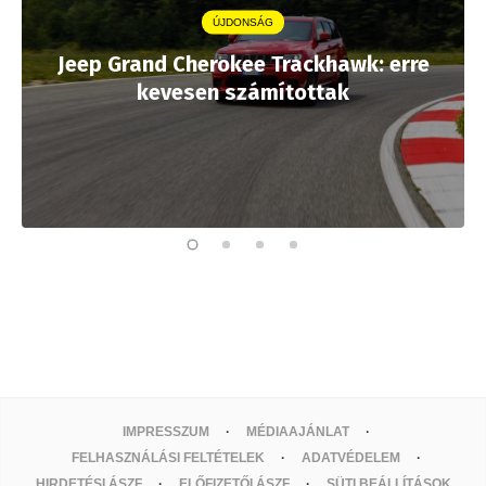
ÚJDONSÁG
Jeep Grand Cherokee Trackhawk: erre
kevesen számítottak
IMPRESSZUM
MÉDIAAJÁNLAT
FELHASZNÁLÁSI FELTÉTELEK
ADATVÉDELEM
HIRDETÉSI ÁSZF
ELŐFIZETŐI ÁSZF
SÜTI BEÁLLÍTÁSOK