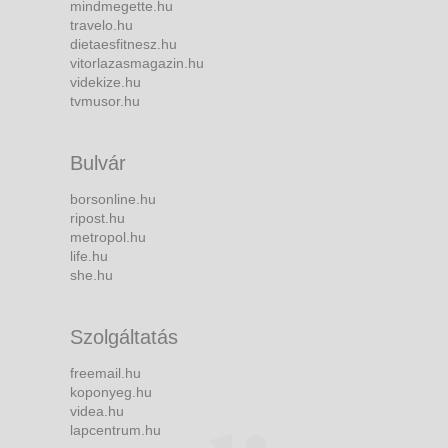
mindmegette.hu
travelo.hu
dietaesfitnesz.hu
vitorlazasmagazin.hu
videkize.hu
tvmusor.hu
Bulvár
borsonline.hu
ripost.hu
metropol.hu
life.hu
she.hu
Szolgáltatás
freemail.hu
koponyeg.hu
videa.hu
lapcentrum.hu