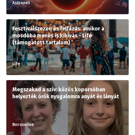
Astronet
Fesztiválszezon és felfázás: amikor a
mosdóba menés is kihívás - Life
(támogatott tartalom)
Life
Megszakad a szív: közös koporsóban
helyezték örök nyugalomra anyát és lányát
Borsonline