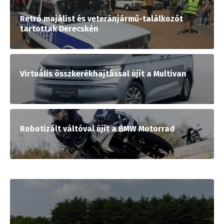
Retró majálist és veteránjármű-találkozót
tartottak Derecskén
Virtuális összkerékhajtással újít a Multivan
Robotizált váltóval újít a BMW Motorrad