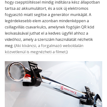
hogy csepptöltéssel mindig indításra kész állapotban
tartsa az akkumulátort, és a sok új elektromos
fogyasztó miatt segítse a generátor munkáját. A
legérdekesebb elem azonban mindenképpen a
csillagvillás csavarkulcs, amelynek fogóján QR kód
leolvasásával juthat el a kedves ügyfél ahhoz a
videóhoz, amely a szerszám használatát nézhetik
meg. (
Aki kíváncsi, a forgalmazó weboldalán
közvetlenül is megnézheti a filmet
.)