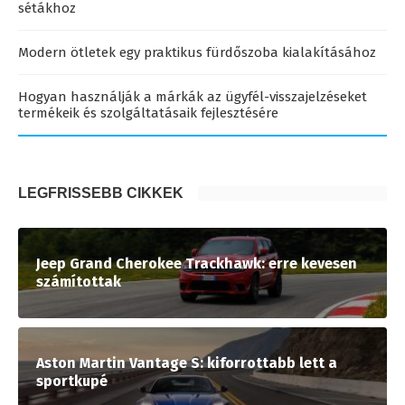
sétákhoz
Modern ötletek egy praktikus fürdőszoba kialakításához
Hogyan használják a márkák az ügyfél-visszajelzéseket
termékeik és szolgáltatásaik fejlesztésére
LEGFRISSEBB CIKKEK
Jeep Grand Cherokee Trackhawk: erre kevesen
számítottak
Aston Martin Vantage S: kiforrottabb lett a
sportkupé