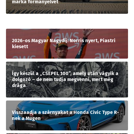
márka formanyelvét
2026-os Magyar Nagydíj: Norris nyert, Piastri
kiesett
Így készül a „CSEPEL 100”, amely után vágyik a
dolgozó – de nem tudja megvenni, mert még
drága
Visszaadja a szárnyakat a Honda Civic Type R-
nek a Mugen