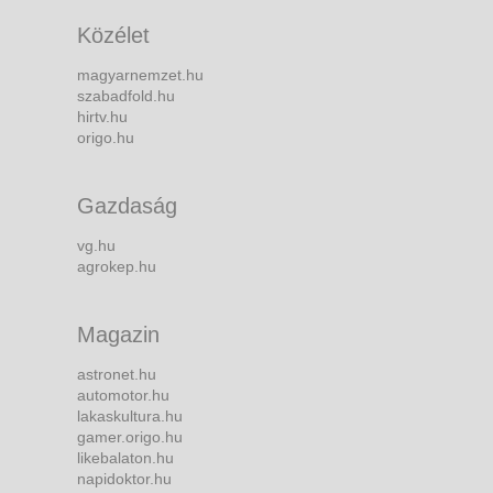
Közélet
magyarnemzet.hu
szabadfold.hu
hirtv.hu
origo.hu
Gazdaság
vg.hu
agrokep.hu
Magazin
astronet.hu
automotor.hu
lakaskultura.hu
gamer.origo.hu
likebalaton.hu
napidoktor.hu