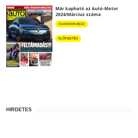
Már kapható az Autó-Motor
2024/Március száma
OLVASSON BELE
ELŐFIZETÉS
HIRDETÉS