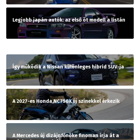
Legjobb japán autók: az első öt modell a listán
Így működik a Nissan különleges hibrid SUV-ja
A 2027-es Honda NC750X új színekkel érkezik
A Mercedes új dizájnfőnöke finoman írja át a