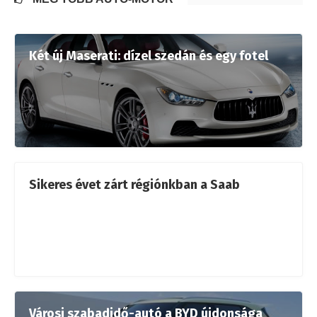
Két új Maserati: dízel szedán és egy fotel
Sikeres évet zárt régiónkban a Saab
Városi szabadidő-autó a BYD újdonsága