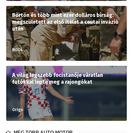
Börtön és több mint ezer dolláros bírság:
megszületett az első ítélet a ceutai invázió
után
NOOL
A világ legszebb focistanője váratlan
fotókkal lepte meg a rajongókat
Origo
MÉG TÖBB AUTÓ-MOTOR