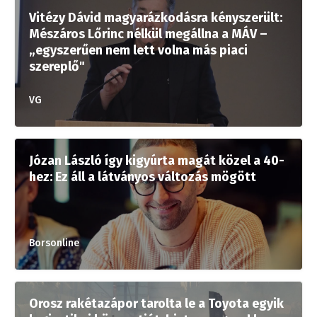
Vitézy Dávid magyarázkodásra kényszerült:
Mészáros Lőrinc nélkül megállna a MÁV –
„egyszerűen nem lett volna más piaci
szereplő"
VG
Józan László így kigyúrta magát közel a 40-
hez: Ez áll a látványos változás mögött
Borsonline
Orosz rakétazápor tarolta le a Toyota egyik