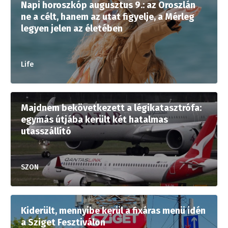
Napi horoszkóp augusztus 9.: az Oroszlán
ne a célt, hanem az utat figyelje, a Mérleg
legyen jelen az életében
Life
Majdnem bekövetkezett a légikatasztrófa:
egymás útjába került két hatalmas
utasszállító
SZON
Kiderült, mennyibe kerül a fixáras menü idén
a Sziget Fesztiválon