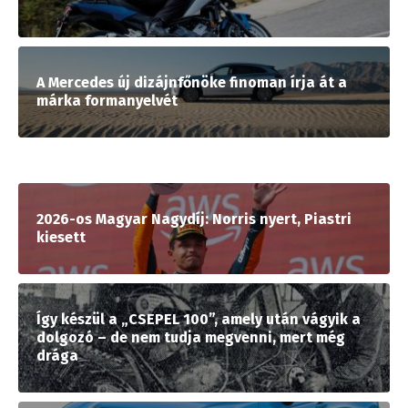
A Mercedes új dizájnfőnöke finoman írja át a
márka formanyelvét
2026-os Magyar Nagydíj: Norris nyert, Piastri
kiesett
Így készül a „CSEPEL 100”, amely után vágyik a
dolgozó – de nem tudja megvenni, mert még
drága