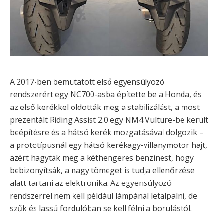
A 2017-ben bemutatott első egyensúlyozó
rendszerért egy NC700-asba építette be a Honda, és
az első kerékkel oldották meg a stabilizálást, a most
prezentált Riding Assist 2.0 egy NM4 Vulture-be került
beépítésre és a hátsó kerék mozgatásával dolgozik –
a prototípusnál egy hátsó kerékagy-villanymotor hajt,
azért hagyták meg a kéthengeres benzinest, hogy
bebizonyítsák, a nagy tömeget is tudja ellenőrzése
alatt tartani az elektronika. Az egyensúlyozó
rendszerrel nem kell például lámpánál letalpalni, de
szűk és lassú fordulóban se kell félni a borulástól.