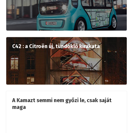
C42 : a Citroën új, tündöklő kirakata
A Kamazt semmi nem győzi le, csak saját
maga