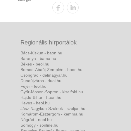
Regionális hírportálok
Bács-Kiskun - baon.hu
Baranya - bama.hu
Békés - beol.hu
Borsod-Abaúj-Zemplén - boon.hu
Csongrád - delmagyar.hu
Dunaújváros - duol.hu
Fejér - feol.hu
Győr-Moson-Sopron - kisalfold.hu
Hajdú-Bihar - haon.hu
Heves - heol.hu
Jász-Nagykun-Szolnok - szoljon.hu
Komárom-Esztergom - kemma.hu
Nógrád - nool.hu
Somogy - sonline.hu
Szabolcs-Szatmár-Bereg - szon.hu