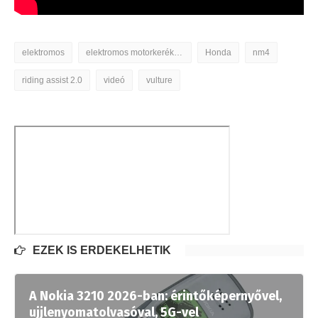
elektromos
elektromos motorkerékpár
Honda
nm4
riding assist 2.0
videó
vulture
EZEK IS ÉRDEKELHETIK
A Nokia 3210 2026-ban: érintőképernyővel,
ujjlenyomatolvasóval, 5G-vel