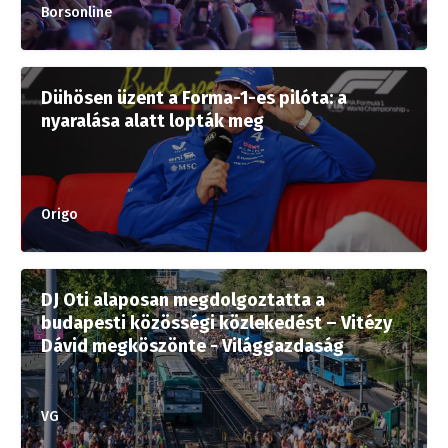
Borsonline
Dühösen üzent a Forma-1-es pilóta: a
nyaralása alatt lopták meg
Origo
DJ Oti alaposan megdolgoztatta a
budapesti közösségi közlekedést – Vitézy
Dávid megköszönte - Világgazdaság
VG