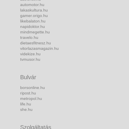
automotor.hu
lakaskultura.hu
gamer.origo.hu
likebalaton.hu
napidoktor.hu
mindmegette.hu
travelo.hu
dietaesfitnesz.hu
vitorlazasmagazin.hu
videkize.hu
tvmusor.hu
Bulvár
borsonline.hu
ripost.hu
metropol.hu
life.hu
she.hu
Szolgáltatás