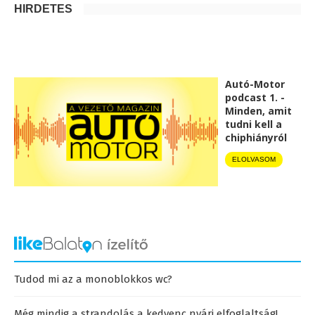
HIRDETÉS
Autó-Motor
podcast 1. -
Minden, amit
tudni kell a
chiphiányról
ELOLVASOM
Tudod mi az a monoblokkos wc?
Még mindig a strandolás a kedvenc nyári elfoglaltság!