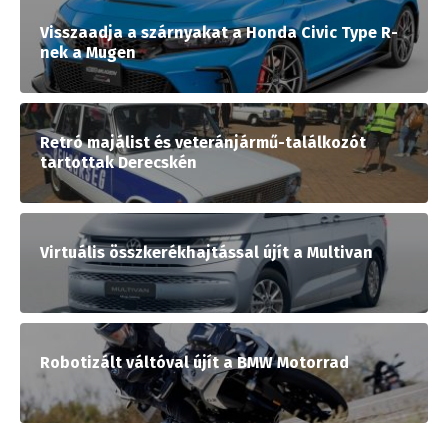
Visszaadja a szárnyakat a Honda Civic Type R-
nek a Mugen
Retró majálist és veteránjármű-találkozót
tartottak Derecskén
Virtuális összkerékhajtással újít a Multivan
Robotizált váltóval újít a BMW Motorrad