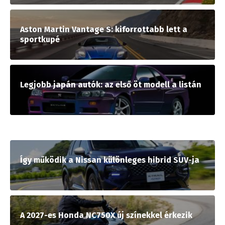
Aston Martin Vantage S: kiforrottabb lett a
sportkupé
Legjobb japán autók: az első öt modell a listán
Így működik a Nissan különleges hibrid SUV-ja
A 2027-es Honda NC750X új színekkel érkezik