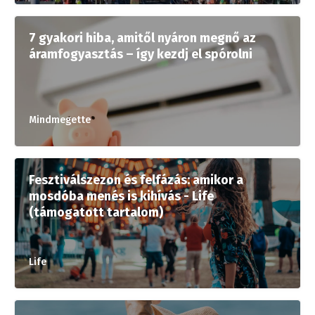
7 gyakori hiba, amitől nyáron megnő az
áramfogyasztás – így kezdj el spórolni
Mindmegette
Fesztiválszezon és felfázás: amikor a
mosdóba menés is kihívás - Life
(támogatott tartalom)
Life