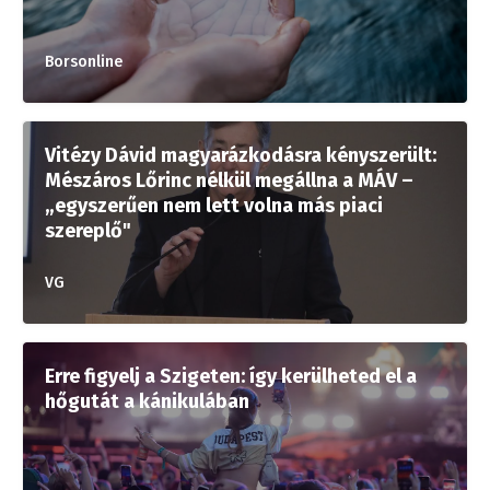
Borsonline
Vitézy Dávid magyarázkodásra kényszerült:
Mészáros Lőrinc nélkül megállna a MÁV –
„egyszerűen nem lett volna más piaci
szereplő"
VG
Erre figyelj a Szigeten: így kerülheted el a
hőgutát a kánikulában