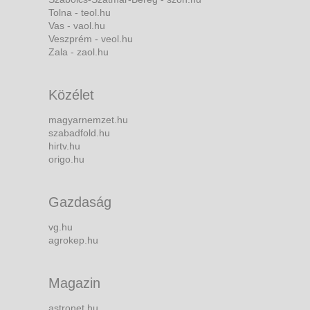
Tolna - teol.hu
Vas - vaol.hu
Veszprém - veol.hu
Zala - zaol.hu
Közélet
magyarnemzet.hu
szabadfold.hu
hirtv.hu
origo.hu
Gazdaság
vg.hu
agrokep.hu
Magazin
astronet.hu