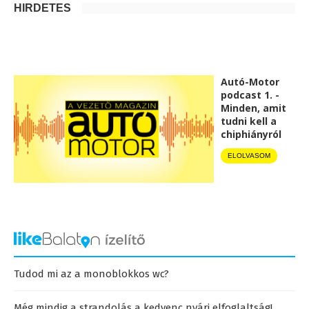
HIRDETÉS
Autó-Motor
podcast 1. -
Minden, amit
tudni kell a
chiphiányról
ELOLVASOM
Tudod mi az a monoblokkos wc?
Még mindig a strandolás a kedvenc nyári elfoglaltság!