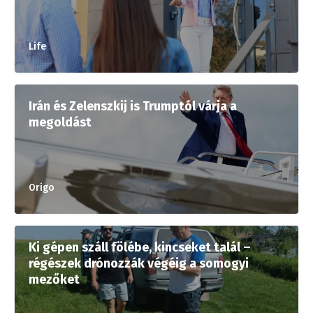
Life
Irán és Zelenszkij is Trumptól várja a
megoldást
Origo
Ki gépen száll fölébe, kincseket talál –
régészek drónozzák végéig a somogyi
mezőket