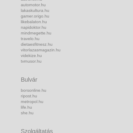
automotor.hu
lakaskultura.hu
gamer.origo.hu
likebalaton.hu
napidoktor.hu
mindmegette.hu
travelo.hu
dietaesfitnesz.hu
vitorlazasmagazin.hu
videkize.hu
tvmusor.hu
Bulvár
borsonline.hu
ripost.hu
metropol.hu
life.hu
she.hu
Szolgáltatás