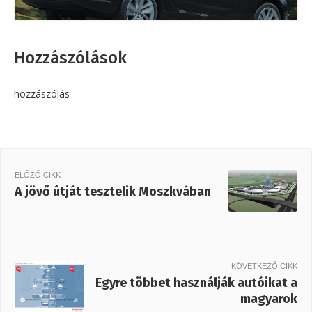
Hozzászólások
hozzászólás
ELŐZŐ CIKK
A jövő útját tesztelik Moszkvában
KÖVETKEZŐ CIKK
Egyre többet használják autóikat a
magyarok