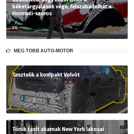
béketárgyalások vége, felszabadulhat a
Hormuzi-szoros
VG
MÉG TÖBB AUTÓ-MOTOR
Tesztelik a kompakt Volvót
Török taxit akarnak New York lakosai