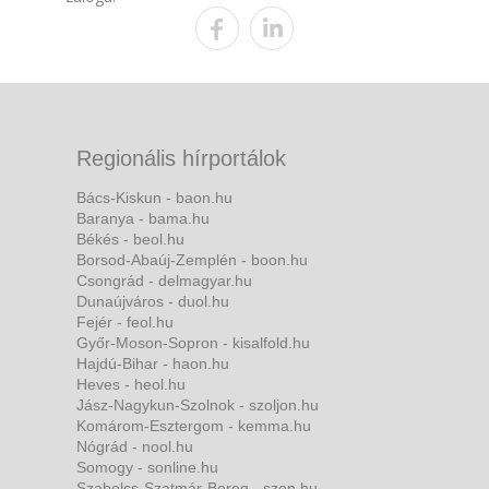
Regionális hírportálok
Bács-Kiskun - baon.hu
Baranya - bama.hu
Békés - beol.hu
Borsod-Abaúj-Zemplén - boon.hu
Csongrád - delmagyar.hu
Dunaújváros - duol.hu
Fejér - feol.hu
Győr-Moson-Sopron - kisalfold.hu
Hajdú-Bihar - haon.hu
Heves - heol.hu
Jász-Nagykun-Szolnok - szoljon.hu
Komárom-Esztergom - kemma.hu
Nógrád - nool.hu
Somogy - sonline.hu
Szabolcs-Szatmár-Bereg - szon.hu