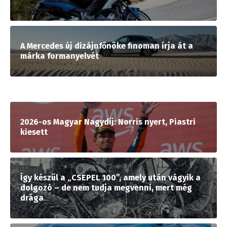
A Mercedes új dizájnfőnöke finoman írja át a
márka formanyelvét
2026-os Magyar Nagydíj: Norris nyert, Piastri
kiesett
Így készül a „CSEPEL 100”, amely után vágyik a
dolgozó – de nem tudja megvenni, mert még
drága