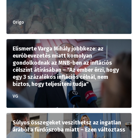
Origo
Elismerte Varga Mihály jobbkeze: az
euróbevezetés miatt komolyan
gondolkodnak az MNB-ben az inflációs
célszint átírásában – "Az ember érzi, hogy
egy 3 százalékos inflációs célnál, nem
biztos, hogy teljesíteni tudja"
VG
Súlyos összegeket veszíthetsz az ingatlan
árából a fürdőszoba miatt – Ezen változtass