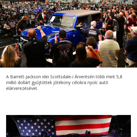
A Barrett-Jackson idei Scottsdale-i Árverésén több mint 5,8
millió dollárt gyűjtöttek jótékony célokra nyolc autó
elárverezésével.