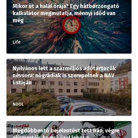
Mikor üt a halál órája? Egy hátborzongató
kalkulátor megmutatja, mennyi időd van
még
Life
Nyilvános lett a százmilliós adótartozók
névsora: nógrádiak is szerepelnek a NAV
listáján
NOOL
Megdöbbentő bejelentést tett Irán, végre
elismerték, hogy közel lehet a