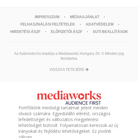
IMPRESSZUM
MÉDIAAJÁNLAT
FELHASZNÁLÁSI FELTÉTELEK
ADATVÉDELEM
HIRDETÉSI ÁSZF
ELŐFIZETŐI ÁSZF
SÜTI BEÁLLÍTÁSOK
Az Automotor.hu kiadója a Mediaworks Hungary Zrt. © Minden jog
fenntartva
VISSZA A TETEJÉRE
Portfóliónk minőségi tartalmat jelent minden
olvasó számára. Egyedülálló elérést, országos
lefedettséget és változatos megjelenési
lehetőséget biztosít. Folyamatosan keressük az új
irányokat és fejlődési lehetőségeket. Ez jövőnk
záloga.