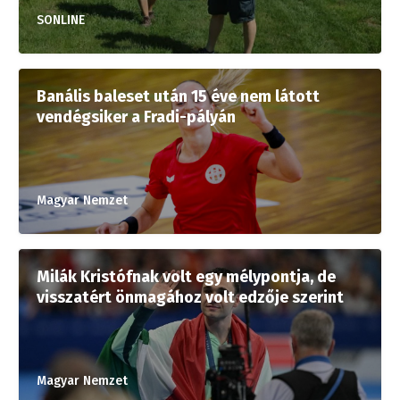
SONLINE
Banális baleset után 15 éve nem látott
vendégsiker a Fradi-pályán
Magyar Nemzet
Milák Kristófnak volt egy mélypontja, de
visszatért önmagához volt edzője szerint
Magyar Nemzet