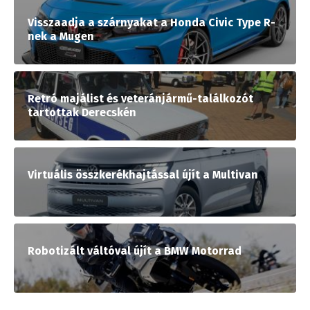
Visszaadja a szárnyakat a Honda Civic Type R-
nek a Mugen
Retró majálist és veteránjármű-találkozót
tartottak Derecskén
Virtuális összkerékhajtással újít a Multivan
Robotizált váltóval újít a BMW Motorrad