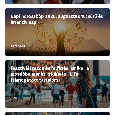
Napi horoszkóp 2026. augusztus 10: sűrű és
intenzív nap
Astronet
Fesztiválszezon és felfázás: amikor a
mosdóba menés is kihívás - Life
(támogatott tartalom)
Life