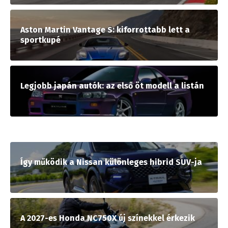
Aston Martin Vantage S: kiforrottabb lett a
sportkupé
Legjobb japán autók: az első öt modell a listán
Így működik a Nissan különleges hibrid SUV-ja
A 2027-es Honda NC750X új színekkel érkezik