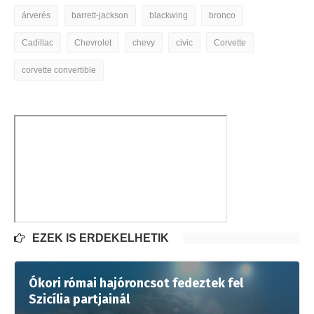
árverés
barrett-jackson
blackwing
bronco
Cadillac
Chevrolet
chevy
civic
Corvette
corvette convertible
EZEK IS ÉRDEKELHETIK
Ókori római hajóroncsot fedeztek fel
Szicília partjainál