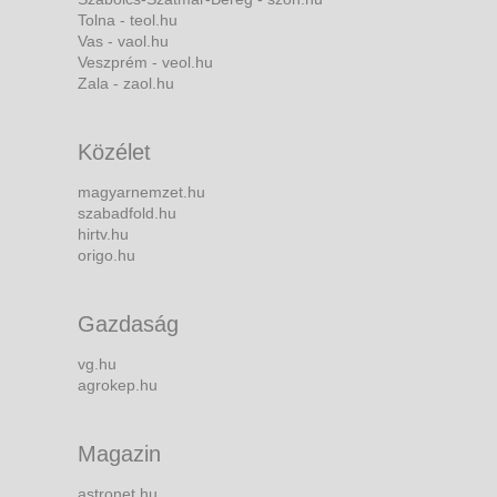
Tolna - teol.hu
Vas - vaol.hu
Veszprém - veol.hu
Zala - zaol.hu
Közélet
magyarnemzet.hu
szabadfold.hu
hirtv.hu
origo.hu
Gazdaság
vg.hu
agrokep.hu
Magazin
astronet.hu