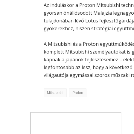
Az induláskor a Proton Mitsubishi techn
gyorsan önállósodott Malajzia legnagy
tulajdonában lévő Lotus fejlesztőgárdá
gyökerekhez, hiszen stratégiai együttmű
A Mitsubishi és a Proton együttműködé
komplett Mitsubishi személyautókat is 
kapnak a japánok fejlesztéseihez – elek
legfontosabb az lesz, hogy a következő M
világautója egymással szoros műszaki r
Mitsubishi
Proton