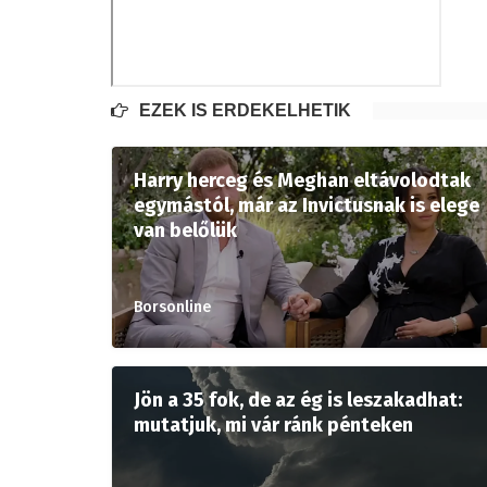
EZEK IS ÉRDEKELHETIK
Harry herceg és Meghan eltávolodtak
egymástól, már az Invictusnak is elege
van belőlük
Borsonline
Jön a 35 fok, de az ég is leszakadhat:
mutatjuk, mi vár ránk pénteken