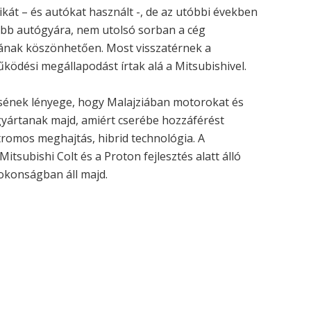
ikát – és autókat használt -, de az utóbbi években
obb autógyára, nem utolsó sorban a cég
jának köszönhetően. Most visszatérnek a
ködési megállapodást írtak alá a Mitsubishivel.
sének lényege, hogy Malajziában motorokat és
gyártanak majd, amiért cserébe hozzáférést
tromos meghajtás, hibrid technológia. A
itsubishi Colt és a Proton fejlesztés alatt álló
okonságban áll majd.