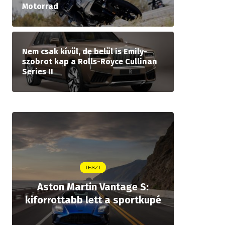
Motorrad
Nem csak kívül, de belül is Emily-
szobrot kap a Rolls-Royce Cullinan
Series II
TESZT
Aston Martin Vantage S:
Legjobb
kiforrottabb lett a sportkupé
öt