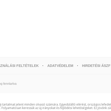
ZNÁLÁSI FELTÉTELEK
ADATVÉDELEM
HIRDETÉSI ÁSZF
g fenntartva
i tartalmat jelent minden olvasó számára. Egyedülálló elérést, országos lefede
t. Folyamatosan keressük az új irányokat és fejlődési lehetőségeket. Ez jövőnk zá