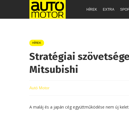
HÍREK
EXTRA
SPO
HÍREK
Stratégiai szövetsége
Mitsubishi
Autó Motor
A maláj és a japán cég együttműködése nem új keletű,