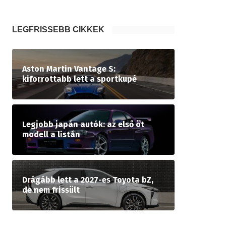
LEGFRISSEBB CIKKEK
Aston Martin Vantage S:
kiforrottabb lett a sportkupé
Legjobb japán autók: az első öt
modell a listán
Drágább lett a 2027-es Toyota bZ,
de nem frissült