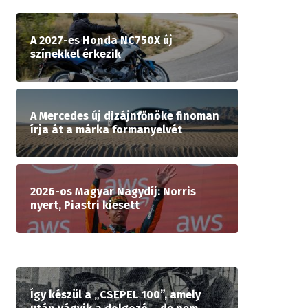
A 2027-es Honda NC750X új
színekkel érkezik
A Mercedes új dizájnfőnöke finoman
írja át a márka formanyelvét
2026-os Magyar Nagydíj: Norris
nyert, Piastri kiesett
Így készül a „CSEPEL 100”, amely