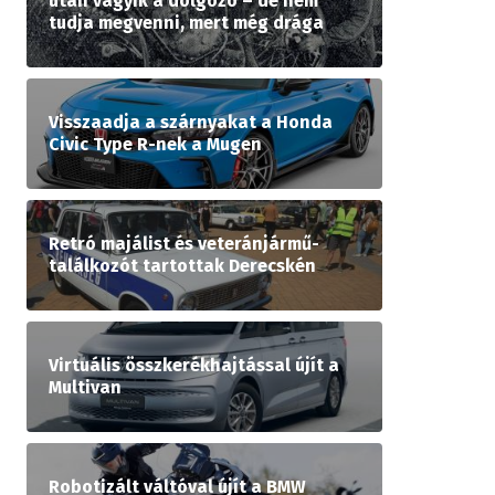
után vágyik a dolgozó – de nem
tudja megvenni, mert még drága
Visszaadja a szárnyakat a Honda
Civic Type R-nek a Mugen
Retró majálist és veteránjármű-
találkozót tartottak Derecskén
Virtuális összkerékhajtással újít a
Multivan
Robotizált váltóval újít a BMW