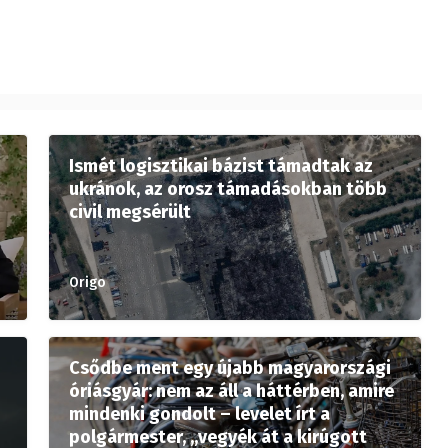
Ismét logisztikai bázist támadtak az
ukránok, az orosz támadásokban több
civil megsérült
Origo
Csődbe ment egy újabb magyarországi
óriásgyár: nem az áll a háttérben, amire
mindenki gondolt – levelet írt a
polgármester, „vegyék át a kirúgott