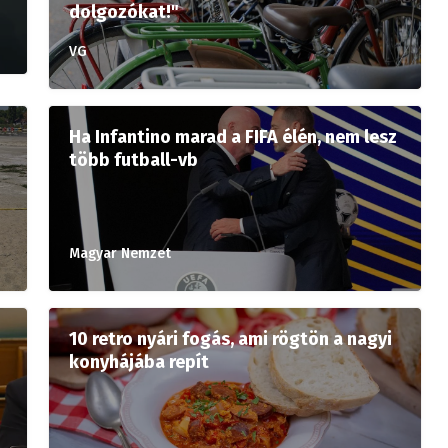
dolgozókat!"
VG
Ha Infantino marad a FIFA élén, nem lesz
több futball-vb
Magyar Nemzet
10 retro nyári fogás, ami rögtön a nagyi
konyhájába repít