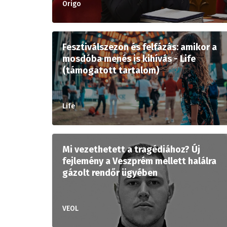
Origo
Fesztiválszezon és felfázás: amikor a
mosdóba menés is kihívás - Life
(támogatott tartalom)
Life
Mi vezethetett a tragédiához? Új
fejlemény a Veszprém mellett halálra
gázolt rendőr ügyében
VEOL