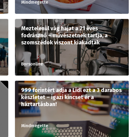
Mindmegette
Meztelenül vág hajat a 21 éves
fodrásznő – művészetnek tartja, a
szomszédok viszont kiakadtak
Borsonline
999 forintért adja a Lidl ezt a 3 darabos
készletet – igazi kincset ér a
háztartásban!
Mindmegette