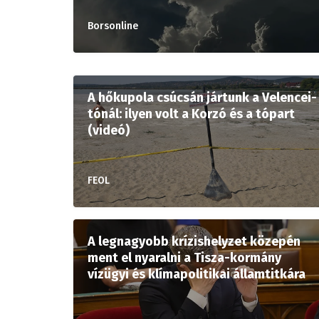
Borsonline
A hőkupola csúcsán jártunk a Velencei-
tónál: ilyen volt a Korzó és a tópart
(videó)
FEOL
A legnagyobb krízishelyzet közepén
ment el nyaralni a Tisza-kormány
vízügyi és klímapolitikai államtitkára