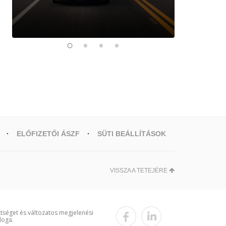
ELŐFIZETŐI ÁSZF
SÜTI BEÁLLÍTÁSOK
VISSZA A TETEJÉRE
ttséget és változatos megjelenési
loga.