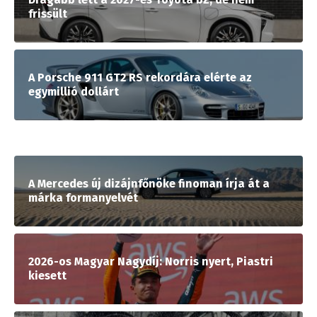
frissült
A Porsche 911 GT2 RS rekordára elérte az
egymillió dollárt
A Mercedes új dizájnfőnöke finoman írja át a
márka formanyelvét
2026-os Magyar Nagydíj: Norris nyert, Piastri
kiesett