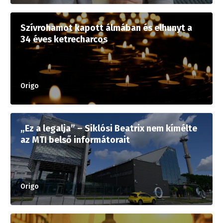
Szívrohamot kapott álmában és elhunyt a
34 éves ketrecharcos
Origo
„Ez a legalja” – Siklósi Beatrix nem kímélte
az MTI belső informátorait
Origo