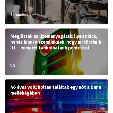
Borsonline
Megjöttek az üzemanyagárak: ilyen nincs,
nehéz hinni a szemünknek, hogy mi történik
itt – ennyiért tankolhatunk péntektől
VG
46 éves volt, holtan találtak egy nőt a Duna
mellékágában