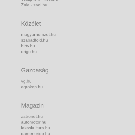
Zala - zaol.hu
Közélet
magyarnemzet.hu
szabadfold.hu
hirtv.hu
origo.hu
Gazdaság
vg.hu
agrokep.hu
Magazin
astronet.hu
automotor.hu
lakaskultura.hu
gamer.origo.hu