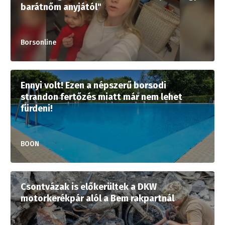
barátnőm anyjától"
Borsonline
Ennyi volt! Ezen a népszerű borsodi
strandon fertőzés miatt már nem lehet
fürdeni!
BOON
Csontvázak is előkerültek a DKW
motorkerékpár alól a Bem rakpartnál