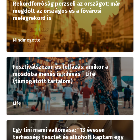
Rekordforróság perzseli az országot: már
megdőlt az országos és a fővárosi
melegrekord is
Mindmegette
Fesztiválszezon és felfázás: amikor a
mosdóba menés is kihívás - Life
(támogatott tartalom)
Life
Egy tini mami vallomása: "13 évesen
terhességi tesztet és alkoholt kaptam egy