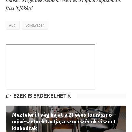
minket a legérdekesebb hírekért és a lappal kapcsolatos
friss infókért!
Audi
Volkswagen
EZEK IS ÉRDEKELHETIK
Meztelenül vág hajat a 21 éves fodrásznő –
művészetnek tartja, a szomszédok viszont
kiakadtak