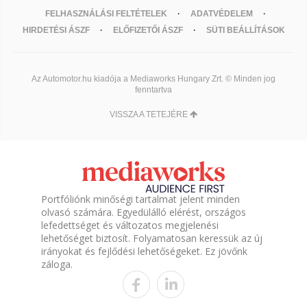
FELHASZNÁLÁSI FELTÉTELEK
ADATVÉDELEM
HIRDETÉSI ÁSZF
ELŐFIZETŐI ÁSZF
SÜTI BEÁLLÍTÁSOK
Az Automotor.hu kiadója a Mediaworks Hungary Zrt. © Minden jog
fenntartva
VISSZA A TETEJÉRE
Portfóliónk minőségi tartalmat jelent minden
olvasó számára. Egyedülálló elérést, országos
lefedettséget és változatos megjelenési
lehetőséget biztosít. Folyamatosan keressük az új
irányokat és fejlődési lehetőségeket. Ez jövőnk
záloga.