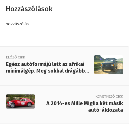
Hozzászólások
hozzászólás
ELŐZŐ CIKK
Egész autóformájú lett az afrikai
minimálgép. Meg sokkal drágább…
KÖVETKEZŐ CIKK
A 2014-es Mille Miglia két másik
autó-áldozata