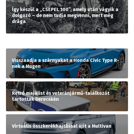
Így készül a „CSEPEL 100”, amely után vágyik a
dolgozó – de nem tudja megvenni, mert még
drága
Visszaadja a szárnyakat a Honda Civic Type R-
nek a Mugen
Retró majálist és veteránjármű-találkozót
tartottak Derecskén
Virtuális összkerékhajtással újít a Multivan