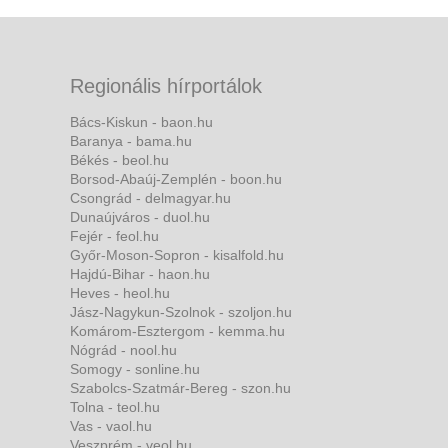
Regionális hírportálok
Bács-Kiskun - baon.hu
Baranya - bama.hu
Békés - beol.hu
Borsod-Abaúj-Zemplén - boon.hu
Csongrád - delmagyar.hu
Dunaújváros - duol.hu
Fejér - feol.hu
Győr-Moson-Sopron - kisalfold.hu
Hajdú-Bihar - haon.hu
Heves - heol.hu
Jász-Nagykun-Szolnok - szoljon.hu
Komárom-Esztergom - kemma.hu
Nógrád - nool.hu
Somogy - sonline.hu
Szabolcs-Szatmár-Bereg - szon.hu
Tolna - teol.hu
Vas - vaol.hu
Veszprém - veol.hu