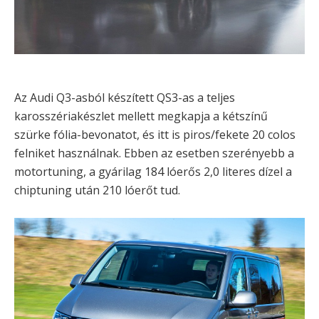
Az Audi Q3-asból készített QS3-as a teljes
karosszériakészlet mellett megkapja a kétszínű
szürke fólia-bevonatot, és itt is piros/fekete 20 colos
felniket használnak. Ebben az esetben szerényebb a
motortuning, a gyárilag 184 lóerős 2,0 literes dízel a
chiptuning után 210 lóerőt tud.