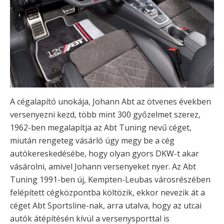
A cégalapító unokája, Johann Abt az ötvenes években
versenyezni kezd, több mint 300 győzelmet szerez,
1962-ben megalapítja az Abt Tuning nevű céget,
miután rengeteg vásárló úgy megy be a cég
autókereskedésébe, hogy olyan gyors DKW-t akar
vásárolni, amivel Johann versenyeket nyer. Az Abt
Tuning 1991-ben új, Kempten-Leubas városrészében
felépített cégközpontba költözik, ekkor nevezik át a
céget Abt Sportsline-nak, arra utalva, hogy az utcai
autók átépítésén kívül a versenysporttal is