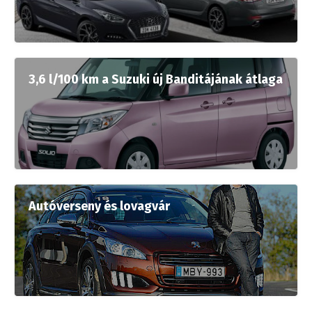
3,6 l/100 km a Suzuki új Banditájának átlaga
Autóverseny és lovagvár