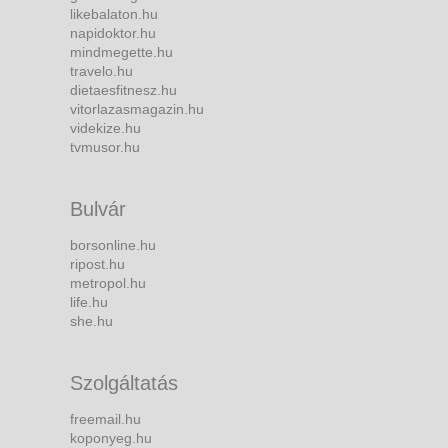
likebalaton.hu
napidoktor.hu
mindmegette.hu
travelo.hu
dietaesfitnesz.hu
vitorlazasmagazin.hu
videkize.hu
tvmusor.hu
Bulvár
borsonline.hu
ripost.hu
metropol.hu
life.hu
she.hu
Szolgáltatás
freemail.hu
koponyeg.hu