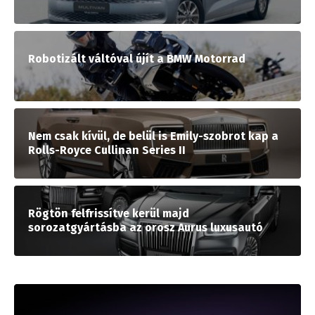
Robotizált váltóval újít a BMW Motorrad
Nem csak kívül, de belül is Emily-szobrot kap a
Rolls-Royce Cullinan Series II
Rögtön felfrissítve kerül majd
sorozatgyártásba az orosz Aurus luxusautó