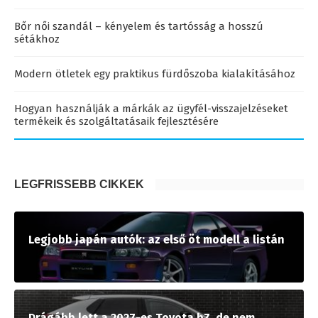
Bőr női szandál – kényelem és tartósság a hosszú
sétákhoz
Modern ötletek egy praktikus fürdőszoba kialakításához
Hogyan használják a márkák az ügyfél-visszajelzéseket
termékeik és szolgáltatásaik fejlesztésére
LEGFRISSEBB CIKKEK
Legjobb japán autók: az első öt modell a listán
Drágább lett a 2027-es Toyota bZ, de nem