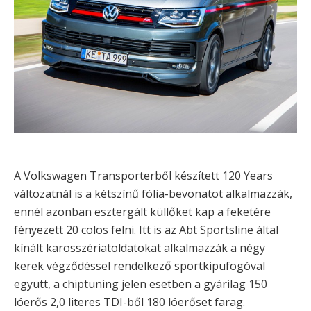
A Volkswagen Transporterből készített 120 Years
változatnál is a kétszínű fólia-bevonatot alkalmazzák,
ennél azonban esztergált küllőket kap a feketére
fényezett 20 colos felni. Itt is az Abt Sportsline által
kínált karosszériatoldatokat alkalmazzák a négy
kerek végződéssel rendelkező sportkipufogóval
együtt, a chiptuning jelen esetben a gyárilag 150
lóerős 2,0 literes TDI-ből 180 lóerőset farag.