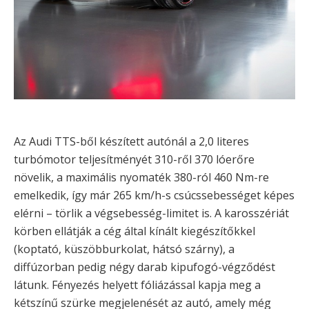
Az Audi TTS-ből készített autónál a 2,0 literes
turbómotor teljesítményét 310-ről 370 lóerőre
növelik, a maximális nyomaték 380-ról 460 Nm-re
emelkedik, így már 265 km/h-s csúcssebességet képes
elérni – törlik a végsebesség-limitet is. A karosszériát
körben ellátják a cég által kínált kiegészítőkkel
(koptató, küszöbburkolat, hátsó szárny), a
diffúzorban pedig négy darab kipufogó-végződést
látunk. Fényezés helyett fóliázással kapja meg a
kétszínű szürke megjelenését az autó, amely még