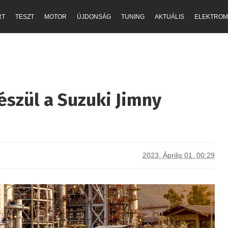
RT
TESZT
MOTOR
ÚJDONSÁG
TUNING
AKTUÁLIS
ELEKTROM
észül a Suzuki Jimny
2023. Április 01. 00:29