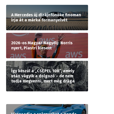
A Mercedes új dizájnfőnöke finoman
írja át a márka formanyelvét
2026-os Magyar Nagydíj: Norris
nyert, Piastri kiesett
Így készül a „CSEPEL 100”, amely
után vágyik a dolgozó – de nem
tudja megvenni, mert még drága