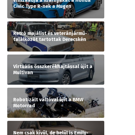
Visszaadja a szárnyakat a Honda
Civic Type R-nek a Mugen
Retró majálist és veteránjármű-
találkozót tartottak Derecskén
Virtuális összkerékhajtással újít a
Multivan
Robotizált váltóval újít a BMW
Motorrad
Nem csak kívül, de belül is Emily-