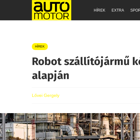
HÍREK
EXTRA
SPO
HÍREK
Robot szállítójármű k
alapján
Lővei Gergely