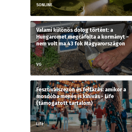
SONLINE
Valami különös dolog történt: a
Hungaromet megcáfolta a kormányt −
nem volt ma 43 fok Magyarországon
VG
Fesztiválszezon és felfázás: amikor a
mosdóba menés is kihívás - Life
(támogatott tartalom)
Life