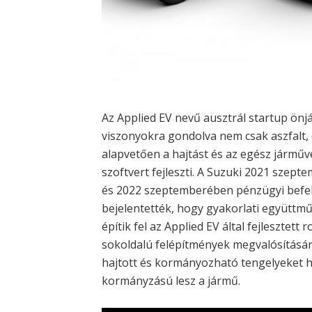
Az Applied EV nevű ausztrál startup önjár
viszonyokra gondolva nem csak aszfalt, 
alapvetően a hajtást és az egész járműv
szoftvert fejleszti. A Suzuki 2021 szept
és 2022 szeptemberében pénzügyi befek
bejelentették, hogy gyakorlati együttmű
építik fel az Applied EV által fejlesztett
sokoldalú felépítmények megvalósítására.
hajtott és kormányozható tengelyeket h
kormányzású lesz a jármű.