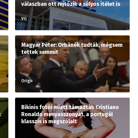
válaszban ott rejtőzik a súlyos ítélet is
VG
Magyar Péter: Orbánék tudták, mégsem
tettek semmit
Origo
Bikinis fotói miatt támadták Cristiano
k
Ronaldo menyasszonyát, a portugál
klasszis is megszólalt