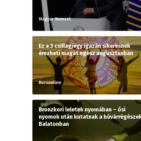
Magyar Nemzet
Ez a 3 csillagjegy igazán sikeresnek
érezheti magát egész augusztusban
Borsonline
Bronzkori leletek nyomában – ősi
nyomok után kutatnak a búvárrégésze
Balatonban