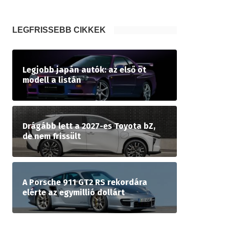
LEGFRISSEBB CIKKEK
Legjobb japán autók: az első öt
modell a listán
Drágább lett a 2027-es Toyota bZ,
de nem frissült
A Porsche 911 GT2 RS rekordára
elérte az egymillió dollárt