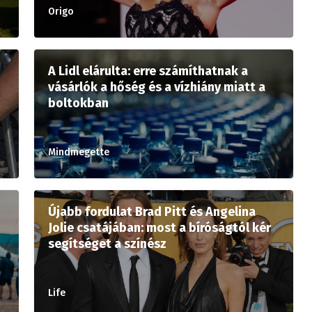
Origo
A Lidl elárulta: erre számíthatnak a
vásárlók a hőség és a vízhiány miatt a
boltokban
Mindmegette
Újabb fordulat Brad Pitt és Angelina
Jolie csatájában: most a bíróságtól kér
segítséget a színész
Life