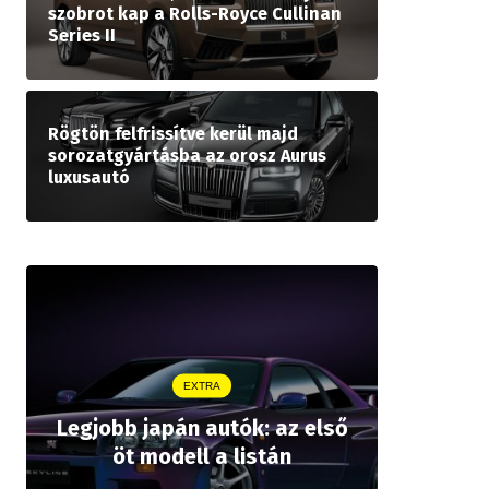
szobrot kap a Rolls-Royce Cullinan
Series II
Rögtön felfrissítve kerül majd
sorozatgyártásba az orosz Aurus
luxusautó
EXTRA
Legjobb japán autók: az első
Drágább 
öt modell a listán
bZ,