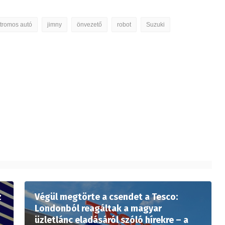
ktromos autó
jimny
önvezető
robot
Suzuki
z
Végül megtörte a csendet a Tesco:
Londonból reagáltak a magyar
üzletlánc eladásáról szóló hírekre – a