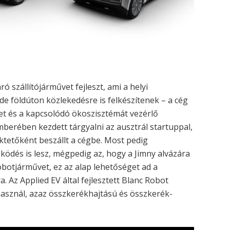
ó szállítójárművet fejleszt, ami a helyi
de földúton közlekedésre is felkészítenek – a cég
et és a kapcsolódó ökoszisztémát vezérlő
emberében kezdett tárgyalni az ausztrál startuppal,
tetőként beszállt a cégbe. Most pedig
ködés is lesz, mégpedig az, hogy a Jimny alvázára
 robotjárművet, ez az alap lehetőséget ad a
 Az Applied EV által fejlesztett Blanc Robot
asznál, azaz összkerékhajtású és összkerék-