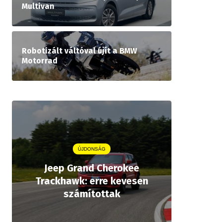
Multivan
Robotizált váltóval újít a BMW
Motorrad
ÚJDONSÁG
Jeep Grand Cherokee
Aston
Trackhawk: erre kevesen
kiforrot
számítottak