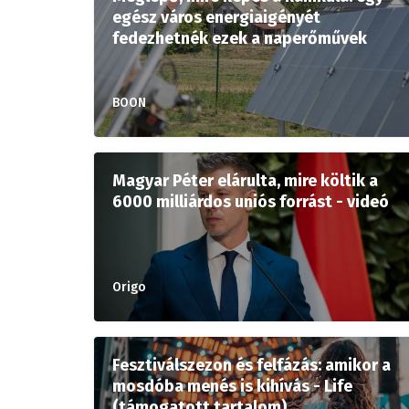
egész város energiaigényét
fedezhetnék ezek a naperőművek
BOON
Magyar Péter elárulta, mire költik a
6000 milliárdos uniós forrást - videó
Origo
Fesztiválszezon és felfázás: amikor a
mosdóba menés is kihívás - Life
(támogatott tartalom)