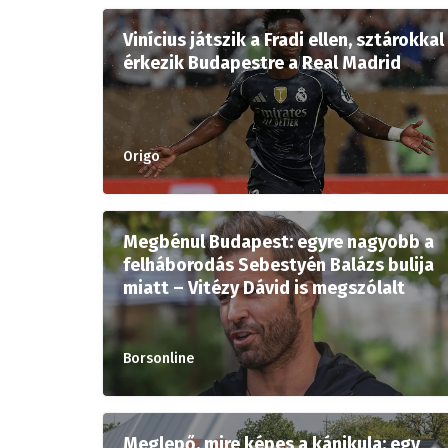
Vinícius játszik a Fradi ellen, sztárokkal
érkezik Budapestre a Real Madrid
Origo
Megbénul Budapest: egyre nagyobb a
felháborodás Sebestyén Balázs bulija
miatt – Vitézy Dávid is megszólalt
Borsonline
Meglepő, mire képes a kánikula: egy