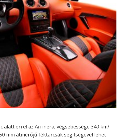
alatt éri el az Arrinera, végsebessége 340 km/
 350 mm átmérőjű féktárcsák segítségével lehet