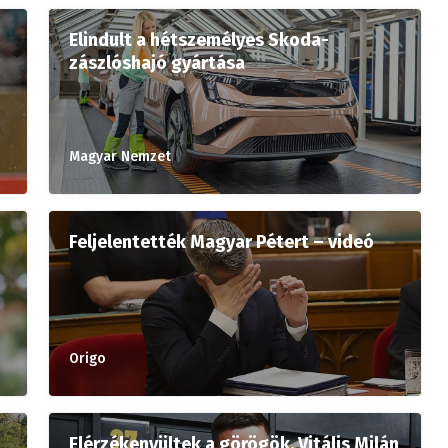
Elindult a hétszemélyes Skoda-
zászlóshajó gyártása
Magyar Nemzet
Feljelentették Magyar Pétert – videó
Origo
Elérzékenyültek a görögök, Vitális Milán