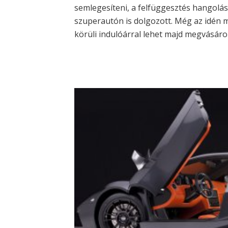
semlegesíteni, a felfüggesztés hangolásá
szuperautón is dolgozott. Még az idén m
körüli indulóárral lehet majd megvásárol