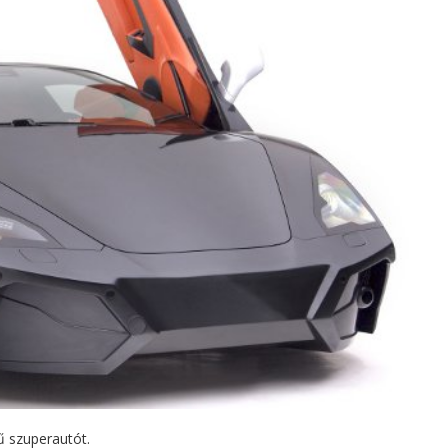
sű szuperautót.