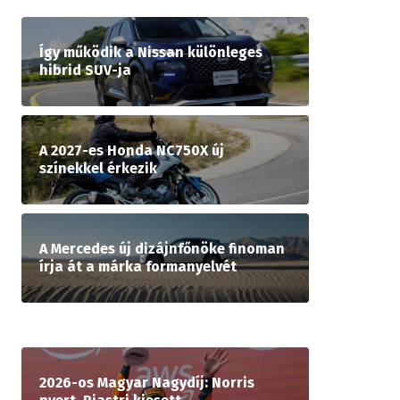
Így működik a Nissan különleges
hibrid SUV-ja
A 2027-es Honda NC750X új
színekkel érkezik
A Mercedes új dizájnfőnöke finoman
írja át a márka formanyelvét
2026-os Magyar Nagydíj: Norris