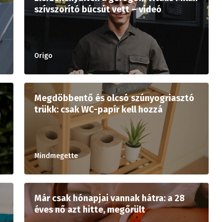
szívszorító búcsút vett – videó
Origo
Megdöbbentő és olcsó szúnyogriasztó
trükk: csak WC-papír kell hozzá
Mindmegette
Már csak hónapjai vannak hátra: a 28
éves nő azt hitte, megőrült