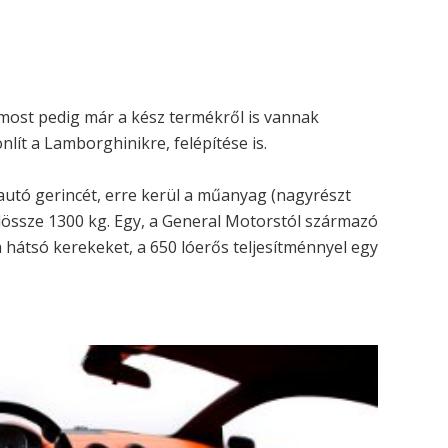
, most pedig már a kész termékről is vannak
lít a Lamborghinikre, felépítése is.
 autó gerincét, erre kerül a műanyag (nagyrészt
dössze 1300 kg. Egy, a General Motorstól származó
a hátsó kerekeket, a 650 lóerős teljesítménnyel egy