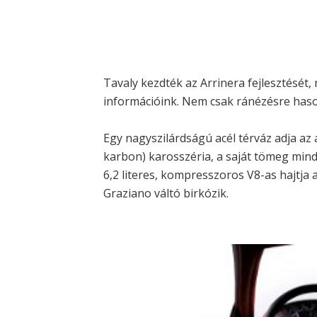
Tavaly kezdték az Arrinera fejlesztését
információink. Nem csak ránézésre hason
Egy nagyszilárdságú acél térváz adja az
karbon) karosszéria, a saját tömeg min
6,2 literes, kompresszoros V8-as hajtja 
Graziano váltó birkózik.