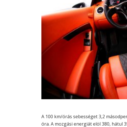
A 100 km/órás sebességet 3,2 másodperc 
óra. A mozgási energiát elöl 380, hátul