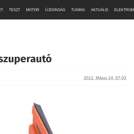
RT
TESZT
MOTOR
ÚJDONSÁG
TUNING
AKTUÁLIS
ELEKTROM
 szuperautó
2012. Május 14. 07:03