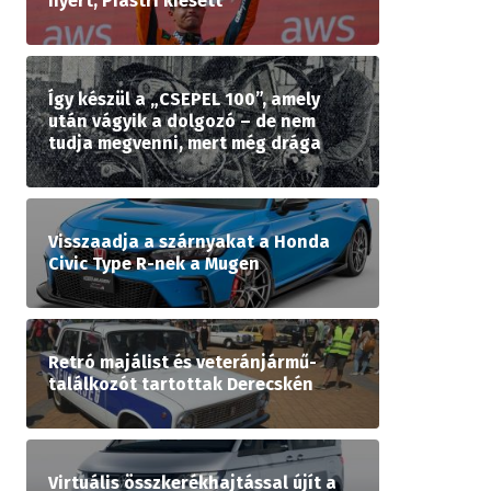
nyert, Piastri kiesett
Így készül a „CSEPEL 100”, amely
után vágyik a dolgozó – de nem
tudja megvenni, mert még drága
Visszaadja a szárnyakat a Honda
Civic Type R-nek a Mugen
Retró majálist és veteránjármű-
találkozót tartottak Derecskén
Virtuális összkerékhajtással újít a