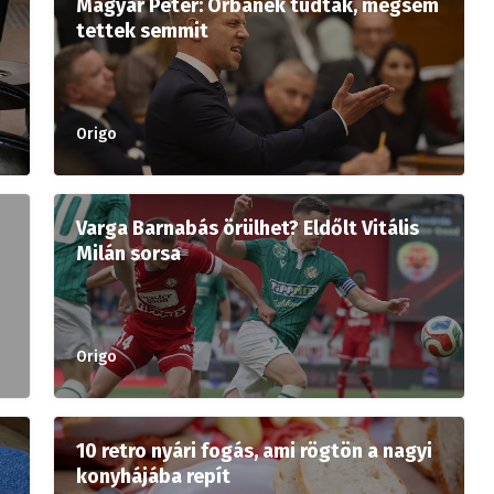
Magyar Péter: Orbánék tudták, mégsem
tettek semmit
Origo
Varga Barnabás örülhet? Eldőlt Vitális
Milán sorsa
Origo
10 retro nyári fogás, ami rögtön a nagyi
konyhájába repít