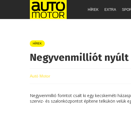
HÍREK
EXTRA
SPO
HÍREK
Negyvenmilliót nyúlt 
Autó Motor
Negyvenmillió forintot csalt ki egy kecskeméti házasp
szerviz- és szalonközpontot építene telkükön velük 