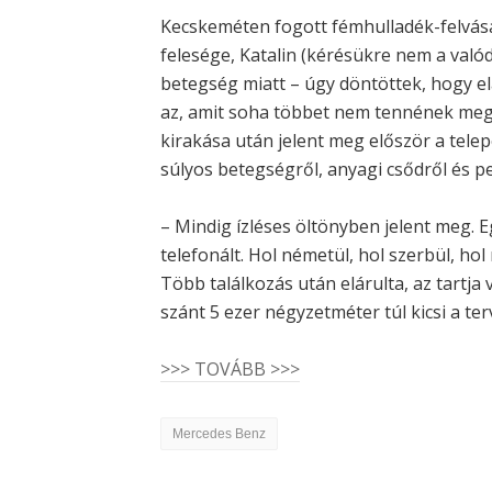
Kecskeméten fogott fémhulladék-felvásá
felesége, Katalin (kérésükre nem a valód
betegség miatt – úgy döntöttek, hogy elad
az, amit soha többet nem tennének meg. 
kirakása után jelent meg először a tele
súlyos betegségről, anyagi csődről és p
– Mindig ízléses öltönyben jelent meg. 
telefonált. Hol németül, hol szerbül, hol
Több találkozás után elárulta, az tartja 
szánt 5 ezer négyzetméter túl kicsi a ter
>>> TOVÁBB >>>
Mercedes Benz