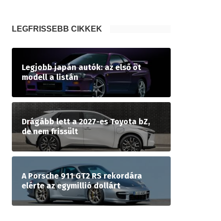
LEGFRISSEBB CIKKEK
Legjobb japán autók: az első öt
modell a listán
Drágább lett a 2027-es Toyota bZ,
de nem frissült
A Porsche 911 GT2 RS rekordára
elérte az egymillió dollárt