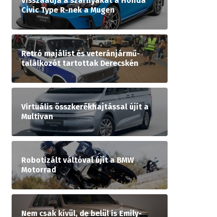
Visszaadja a szárnyakat a Honda
Civic Type R-nek a Mugen
Retró majálist és veteránjármű-
találkozót tartottak Derecskén
Virtuális összkerékhajtással újít a
Multivan
Robotizált váltóval újít a BMW
Motorrad
Nem csak kívül, de belül is Emily-