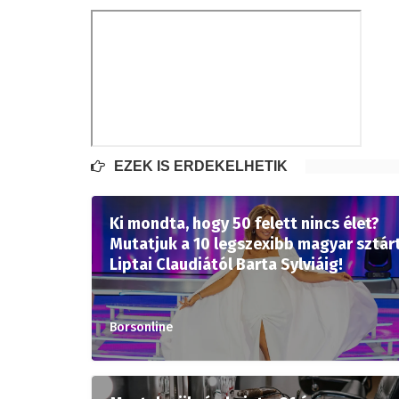
EZEK IS ÉRDEKELHETIK
Ki mondta, hogy 50 felett nincs élet?
Mutatjuk a 10 legszexibb magyar sztár
Liptai Claudiától Barta Sylviáig!
Borsonline