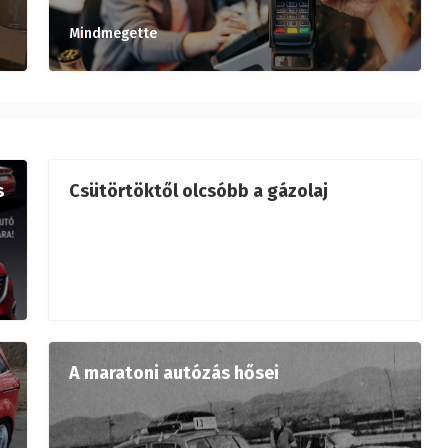
Mindmegette
s
Csütörtöktől olcsóbb a gázolaj
A maratoni autózás hősei