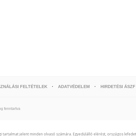
ZNÁLÁSI FELTÉTELEK
ADATVÉDELEM
HIRDETÉSI ÁSZF
g fenntartva
i tartalmat jelent minden olvasó számára. Egyedülálló elérést, országos lefede