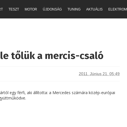
RT
TESZT
MOTOR
ÚJDONSÁG
TUNING
AKTUÁLIS
ELEKTROM
le tőlük a mercis-csaló
2011. Június 21. 05:49
ártól egy férfi, aki állította: a Mercedes számára közép-európai
együttműködve.