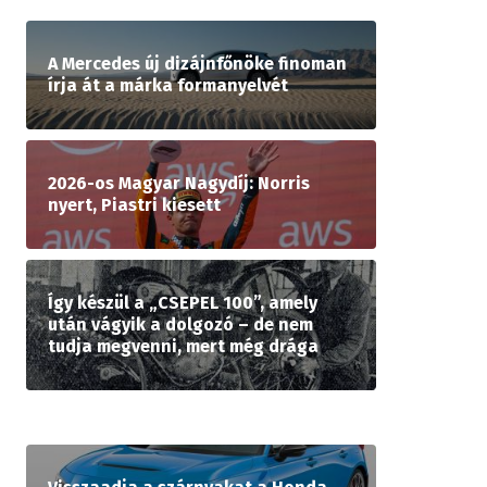
A Mercedes új dizájnfőnöke finoman
írja át a márka formanyelvét
2026-os Magyar Nagydíj: Norris
nyert, Piastri kiesett
Így készül a „CSEPEL 100”, amely
után vágyik a dolgozó – de nem
tudja megvenni, mert még drága