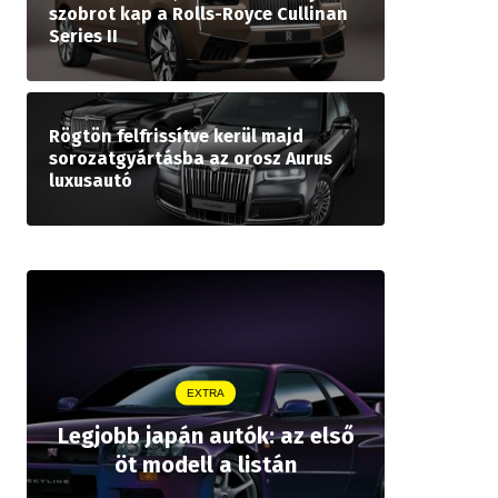
szobrot kap a Rolls-Royce Cullinan
Series II
Rögtön felfrissítve kerül majd
sorozatgyártásba az orosz Aurus
luxusautó
EXTRA
Legjobb japán autók: az első
Drágább 
öt modell a listán
bZ,