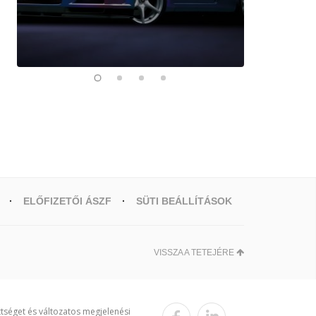
ELŐFIZETŐI ÁSZF
SÜTI BEÁLLÍTÁSOK
VISSZA A TETEJÉRE
ttséget és változatos megjelenési