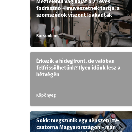
Meztelenül vág hajat a 21 éves
fodrásznő – művészetnek tartja, a
szomszédok viszont kiakadtak
Borsonline
Érkezik a hidegfront, de valóban
felfrissülhetünk? Ilyen időnk lesz a
hétvégén
Köpönyeg
Sokk: megszűnik egy népszerű tv-
csatorna Magyarországon − már