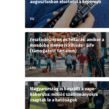
augusztusban elsötétül a képernyő
VG
Fesztiválszezon és felfázás: amikor a
mosdóba menés is kihívás - Life
(támogatott tartalom)
Life
Magyarország is beszállt a vape-
háborúba: milliós szállítmányokra
csaptak le a hatóságok