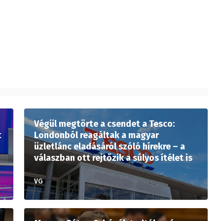
Végül megtörte a csendet a Tesco:
t
Londonból reagáltak a magyar
üzletlánc eladásáról szóló hírekre – a
válaszban ott rejtőzik a súlyos ítélet is
VG