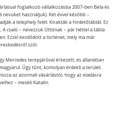
rlással foglalkozó vállalkozásba 2007-ben Béla és
i nevüket használjuk). Két évvel később –
ják a telephely felét. Kirakták a hirdetőtáblát. Ez
A csaló – nevezzük Ottónak – pár héttel a tábla
pen. Ezzel kezdődött a történet, mely ma már
ereskedésről szól.
Egy Mercedes terepjáróval érkezett, és állandóan
 magyarul. Úgy tűnt, komolyan érdekli a terület.
vissza az azonnali vásárlástól, hogy az eladásra
veihez – meséli Katalin.