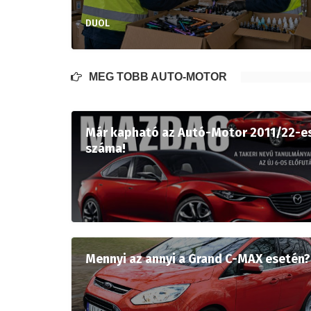
DUOL
MÉG TÖBB AUTÓ-MOTOR
Már kapható az Autó-Motor 2011/22-e
száma!
Mennyi az annyi a Grand C-MAX esetén?