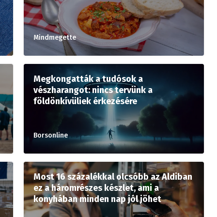
Mindmegette
Megkongatták a tudósok a
vészharangot: nincs tervünk a
földönkívüliek érkezésére
Borsonline
Most 16 százalékkal olcsóbb az Aldiban
ez a háromrészes készlet, ami a
konyhában minden nap jól jöhet