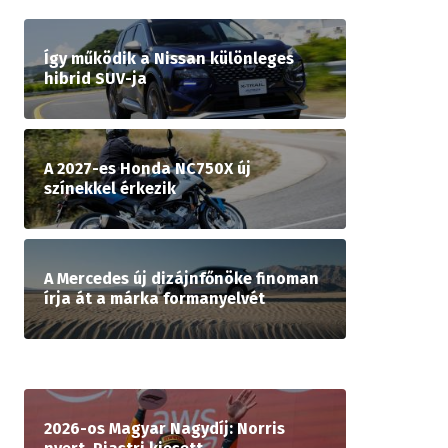
Így működik a Nissan különleges
hibrid SUV-ja
A 2027-es Honda NC750X új
színekkel érkezik
A Mercedes új dizájnfőnöke finoman
írja át a márka formanyelvét
2026-os Magyar Nagydíj: Norris