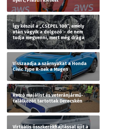
nyert, Piastri kiesett
Így készül a „CSEPEL 100”, amely
után vágyik a dolgozó – de nem
tudja megvenni, mert még drága
Visszaadja a szárnyakat a Honda
Civic Type R-nek a Mugen
Retró majálist és veteránjármű-
találkozót tartottak Derecskén
Virtuális összkerékhajtással újít a