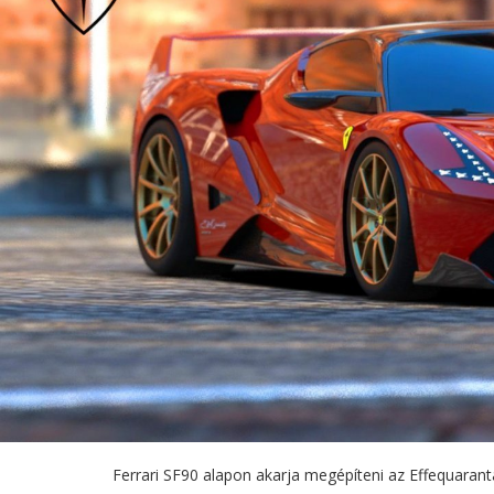
Ferrari SF90 alapon akarja megépíteni az Effequarant