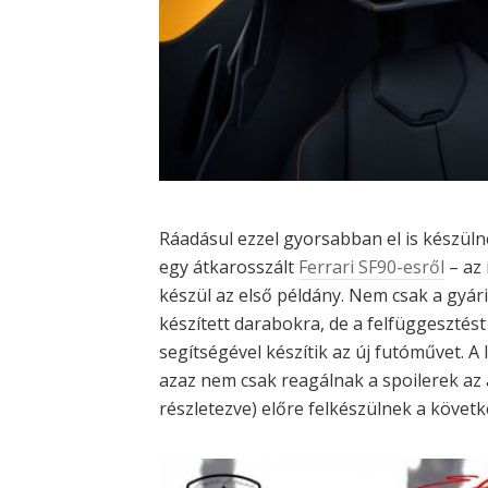
Ráadásul ezzel gyorsabban el is készüln
egy átkarosszált
Ferrari SF90-esről
– az 
készül az első példány. Nem csak a gyár
készített darabokra, de a felfüggesztés
segítségével készítik az új futóművet. A
azaz nem csak reagálnak a spoilerek az 
részletezve) előre felkészülnek a követ