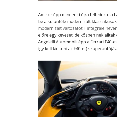
Amikor épp mindenki újra felfedezte a La
be a különféle modernizált klasszikusok
modernizált változatot Hintegrale néve
előre egy keveset, de közben nekiállta
Angelelli Automobili épp a Ferrari F40-e
így kell kiejteni az F40-et) szuperautójáva