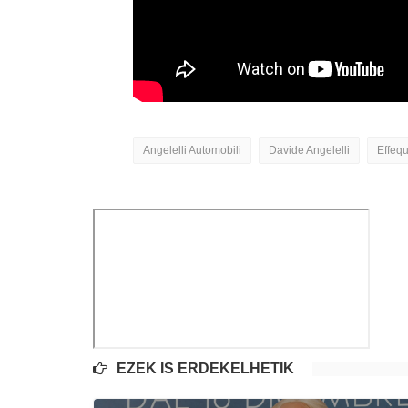
Angelelli Automobili
Davide Angelelli
Effeq
EZEK IS ÉRDEKELHETIK