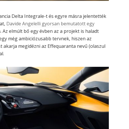
ncia Delta Integrale-t és egyre másra jelentették
at,
Davide Angelelli gyorsan bemutatott egy
n
. Az elmúlt bő egy évben az a projekt is haladt
k egy még ambiciózusabb tervnek, hiszen az
st akarja megidézni az Effequaranta nevű (olaszul
l.