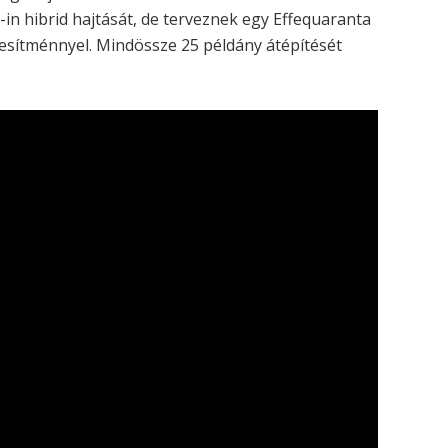
-in hibrid hajtását, de terveznek egy Effequaranta
ljesítménnyel. Mindössze 25 példány átépítését