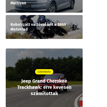
Multivan
Robotizált váltóval újít a BMW
Motorrad
ÚJDONSÁG
Jeep Grand Cherokee
Aston
Trackhawk: erre kevesen
kiforrot
számítottak