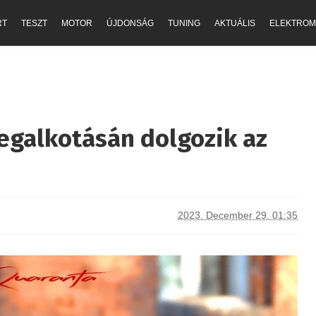
RT
TESZT
MOTOR
ÚJDONSÁG
TUNING
AKTUÁLIS
ELEKTROM
egalkotásán dolgozik az
2023. December 29. 01:35