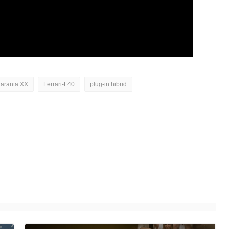
uaranta XX
Ferrari-F40
plug-in hibrid