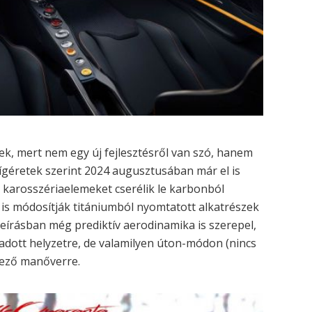
ek, mert nem egy új fejlesztésről van szó, hanem
ígéretek szerint 2024 augusztusában már el is
i karosszériaelemeket cserélik le karbonból
t is módosítják titániumból nyomtatott alkatrészek
 leírásban még prediktív aerodinamika is szerepel,
adott helyzetre, de valamilyen úton-módon (nincs
kező manőverre.