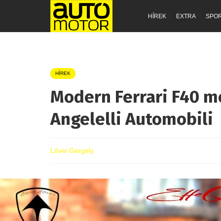
HÍREK
EXTRA
SPO
HÍREK
Modern Ferrari F40 m
Angelelli Automobili
Lővei Gergely