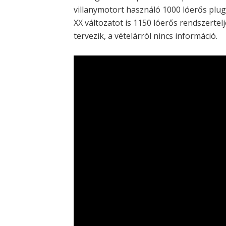
villanymotort használó 1000 lóerős plug
XX változatot is 1150 lóerős rendszerte
tervezik, a vételárról nincs információ.