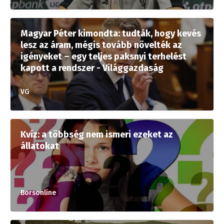
Magyar Péter kimondta: tudták, hogy kevés
lesz az áram, mégis tovább növelték az
igényeket – egy teljes paksnyi terhelést
kapott a rendszer - Világgazdaság
VG
Kvíz: a többség nem ismeri ezeket az
állatokat
Borsonline