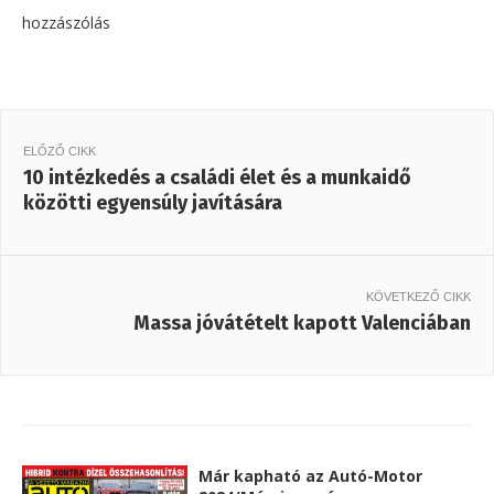
hozzászólás
ELŐZŐ CIKK
10 intézkedés a családi élet és a munkaidő
közötti egyensúly javítására
KÖVETKEZŐ CIKK
Massa jóvátételt kapott Valenciában
Már kapható az Autó-Motor