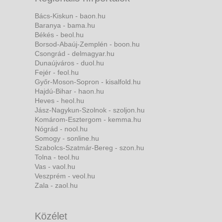
Bács-Kiskun - baon.hu
Baranya - bama.hu
Békés - beol.hu
Borsod-Abaúj-Zemplén - boon.hu
Csongrád - delmagyar.hu
Dunaújváros - duol.hu
Fejér - feol.hu
Győr-Moson-Sopron - kisalfold.hu
Hajdú-Bihar - haon.hu
Heves - heol.hu
Jász-Nagykun-Szolnok - szoljon.hu
Komárom-Esztergom - kemma.hu
Nógrád - nool.hu
Somogy - sonline.hu
Szabolcs-Szatmár-Bereg - szon.hu
Tolna - teol.hu
Vas - vaol.hu
Veszprém - veol.hu
Zala - zaol.hu
Közélet