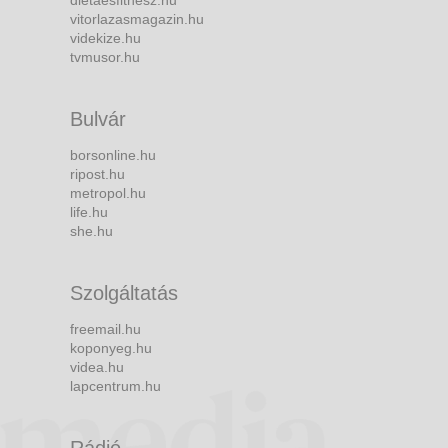
dietaesfitnesz.hu
vitorlazasmagazin.hu
videkize.hu
tvmusor.hu
Bulvár
borsonline.hu
ripost.hu
metropol.hu
life.hu
she.hu
Szolgáltatás
freemail.hu
koponyeg.hu
videa.hu
lapcentrum.hu