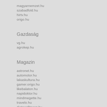
magyarnemzet.hu
szabadfold.hu
hirtv.hu
origo.hu
Gazdaság
vg.hu
agrokep.hu
Magazin
astronet.hu
automotor.hu
lakaskultura.hu
gamer.origo.hu
likebalaton.hu
napidoktor.hu
mindmegette.hu
travelo.hu