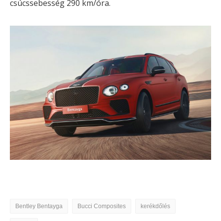
csúcssebesség 290 km/óra.
Bentley Bentayga
Bucci Composites
kerékdőlés