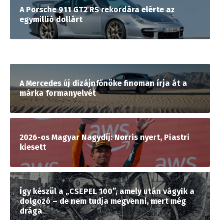
A Porsche 911 GT2 RS rekordára elérte az
egymillió dollárt
A Mercedes új dizájnfőnöke finoman írja át a
márka formanyelvét
2026-os Magyar Nagydíj: Norris nyert, Piastri
kiesett
Így készül a „CSEPEL 100”, amely után vágyik a
dolgozó – de nem tudja megvenni, mert még
drága