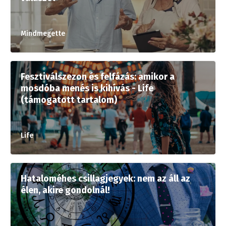
Mindmegette
Fesztiválszezon és felfázás: amikor a
mosdóba menés is kihívás - Life
(támogatott tartalom)
Life
Hataloméhes csillagjegyek: nem az áll az
élen, akire gondolnál!