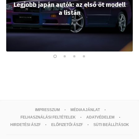
Legjobb japán autók: az első öt modell
a listán
IMPRESSZUM
MÉDIAAJÁNLAT
FELHASZNÁLÁSI FELTÉTELEK
ADATVÉDELEM
HIRDETÉSI ÁSZF
ELŐFIZETŐI ÁSZF
SÜTI BEÁLLÍTÁSOK