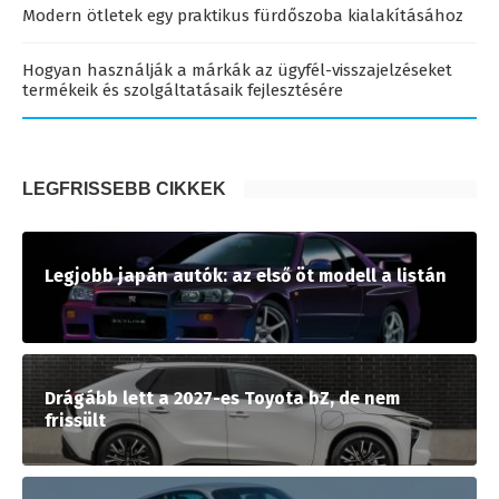
Modern ötletek egy praktikus fürdőszoba kialakításához
Hogyan használják a márkák az ügyfél-visszajelzéseket
termékeik és szolgáltatásaik fejlesztésére
LEGFRISSEBB CIKKEK
Legjobb japán autók: az első öt modell a listán
Drágább lett a 2027-es Toyota bZ, de nem
frissült