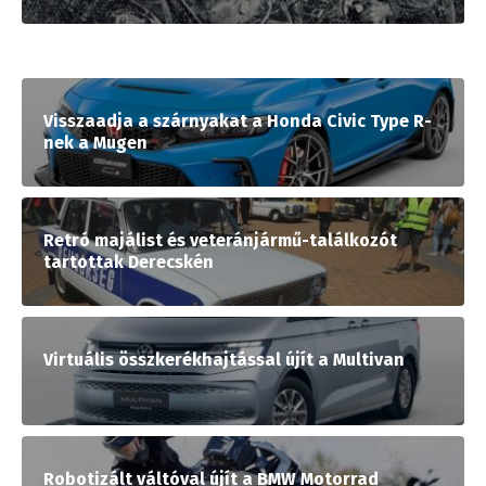
Visszaadja a szárnyakat a Honda Civic Type R-
nek a Mugen
Retró majálist és veteránjármű-találkozót
tartottak Derecskén
Virtuális összkerékhajtással újít a Multivan
Robotizált váltóval újít a BMW Motorrad