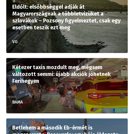
Eldőlt: elsőbbséggel adják át
Magyarországnak a többletvizüket a
szlovákok – Pozsony figyelmeztet, csak egy
esetben teszik ezt meg
VG
Kétezer taxis mozdult meg, mégsem
változott semmi: újabb akciók jöhetnek
Ferihegyen
BAMA
Betlehem a második Eb-érmét is