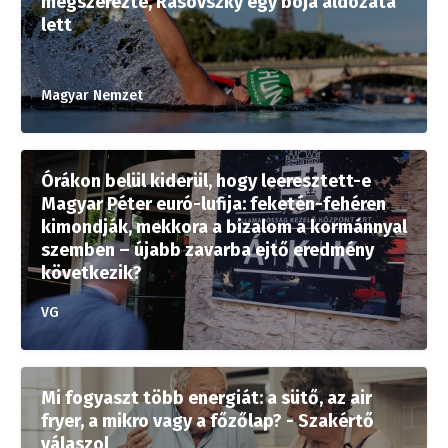
megszerezte, Rasovszky egy bója áldozata
lett
Magyar Nemzet
Órákon belül kiderül, hogy leeresztett-e
Magyar Péter euró-lufija: feketén-fehéren
kimondják, mekkora a bizalom a kormánnyal
szemben – újabb zavarba ejtő eredmény
következik?
VG
Mi fogyaszt több energiát: a sütő, az air
fryer, a mikro vagy a főzőlap? - Szakértő
válaszol