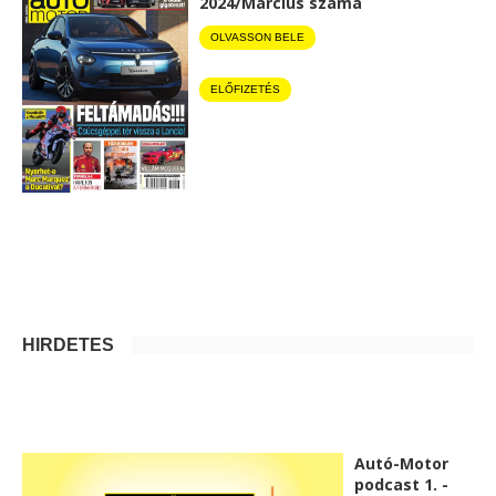
2024/Március száma
OLVASSON BELE
ELŐFIZETÉS
HIRDETÉS
Autó-Motor
podcast 1. -