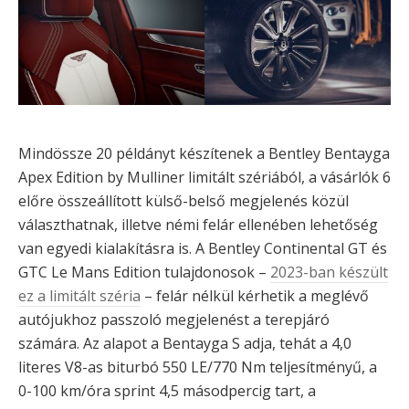
Mindössze 20 példányt készítenek a Bentley Bentayga
Apex Edition by Mulliner limitált szériából, a vásárlók 6
előre összeállított külső-belső megjelenés közül
választhatnak, illetve némi felár ellenében lehetőség
van egyedi kialakításra is. A Bentley Continental GT és
GTC Le Mans Edition tulajdonosok –
2023-ban készült
ez a limitált széria
– felár nélkül kérhetik a meglévő
autójukhoz passzoló megjelenést a terepjáró
számára. Az alapot a Bentayga S adja, tehát a 4,0
literes V8-as biturbó 550 LE/770 Nm teljesítményű, a
0-100 km/óra sprint 4,5 másodpercig tart, a