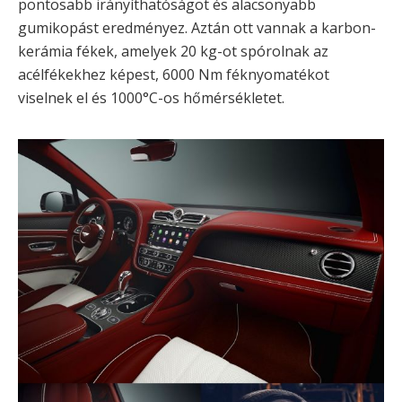
pontosabb irányíthatóságot és alacsonyabb
gumikopást eredményez. Aztán ott vannak a karbon-
kerámia fékek, amelyek 20 kg-ot spórolnak az
acélfékekhez képest, 6000 Nm féknyomatékot
viselnek el és 1000°C-os hőmérsékletet.