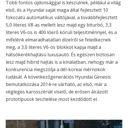
Több fontos újdonsággal is készülnek, például a világ
első, és a Hyundai saját maga által fejlesztett 10
fokozatú automatikus váltójával, a továbbfejlesztett
5,0 literes V8-as mellett lesz majd egy biturbó, 3,3
literes V6-os is 400 lóerő körüli teljesítménnyel, és a
mifelénk elmaradhatatlan dízelről se feledkeznek
meg, a 3,0 literes V6-os blokkot kapja majd a
hátsókerékhajtású luxusautó. És egészen biztosan
lesz majd hibrid hajtás is a kínálatban, nehogy már a
konkurencia megszólja a dél-koreai mérnökök
tudását. A következőgenerációs Hyundai Genesis
bemutatkozása 2014-re várható, az első, már a
végleges karosszériát viselő, de erősen álcázott
prototípusok tesztelése most kezdődött el.