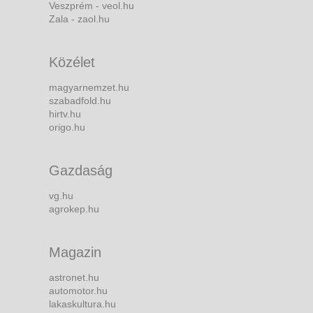
Veszprém - veol.hu
Zala - zaol.hu
Közélet
magyarnemzet.hu
szabadfold.hu
hirtv.hu
origo.hu
Gazdaság
vg.hu
agrokep.hu
Magazin
astronet.hu
automotor.hu
lakaskultura.hu