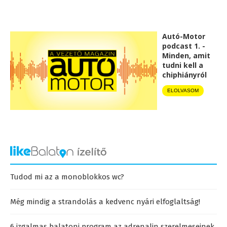
Autó-Motor
podcast 1. -
Minden, amit
tudni kell a
chiphiányról
ELOLVASOM
Tudod mi az a monoblokkos wc?
Még mindig a strandolás a kedvenc nyári elfoglaltság!
6 izgalmas balatoni program az adrenalin szerelmeseinek