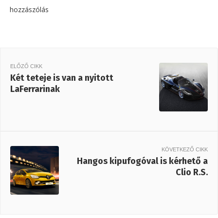
hozzászólás
ELŐZŐ CIKK
Két teteje is van a nyitott
LaFerrarinak
KÖVETKEZŐ CIKK
Hangos kipufogóval is kérhető a
Clio R.S.