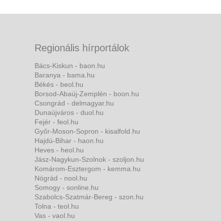
Regionális hírportálok
Bács-Kiskun - baon.hu
Baranya - bama.hu
Békés - beol.hu
Borsod-Abaúj-Zemplén - boon.hu
Csongrád - delmagyar.hu
Dunaújváros - duol.hu
Fejér - feol.hu
Győr-Moson-Sopron - kisalfold.hu
Hajdú-Bihar - haon.hu
Heves - heol.hu
Jász-Nagykun-Szolnok - szoljon.hu
Komárom-Esztergom - kemma.hu
Nógrád - nool.hu
Somogy - sonline.hu
Szabolcs-Szatmár-Bereg - szon.hu
Tolna - teol.hu
Vas - vaol.hu