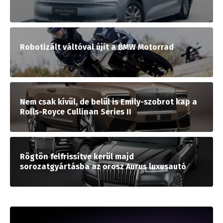
Robotizált váltóval újít a BMW Motorrad
Nem csak kívül, de belül is Emily-szobrot kap a
Rolls-Royce Cullinan Series II
Rögtön felfrissítve kerül majd
sorozatgyártásba az orosz Aurus luxusautó