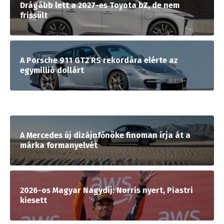
Drágább lett a 2027-es Toyota bZ, de nem
frissült
A Porsche 911 GT2 RS rekordára elérte az
egymillió dollárt
A Mercedes új dizájnfőnöke finoman írja át a
márka formanyelvét
2026-os Magyar Nagydíj: Norris nyert, Piastri
kiesett