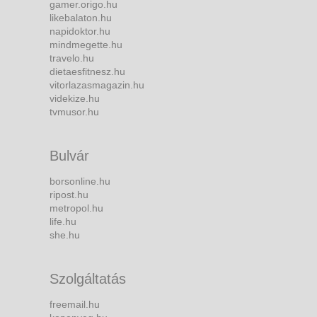
gamer.origo.hu
likebalaton.hu
napidoktor.hu
mindmegette.hu
travelo.hu
dietaesfitnesz.hu
vitorlazasmagazin.hu
videkize.hu
tvmusor.hu
Bulvár
borsonline.hu
ripost.hu
metropol.hu
life.hu
she.hu
Szolgáltatás
freemail.hu