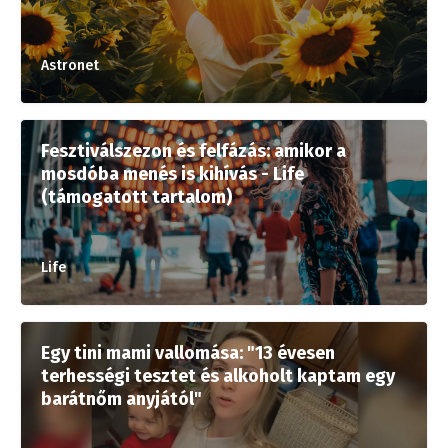
Astronet
Fesztiválszezon és felfázás: amikor a
mosdóba menés is kihívás - Life
(támogatott tartalom)
Life
Egy tini mami vallomása: "13 évesen
terhességi tesztet és alkoholt kaptam egy
barátnőm anyjától"