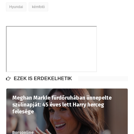
Hyundai
kémfotó
EZEK IS ÉRDEKELHETIK
Meghan Markle fürdőruhában ünnepelte
szülinapját: 45 éves lett Harry herceg
felesége
Borsonline