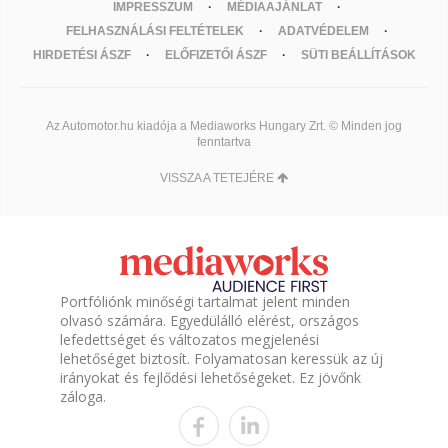
IMPRESSZUM
MÉDIAAJÁNLAT
FELHASZNÁLÁSI FELTÉTELEK
ADATVÉDELEM
HIRDETÉSI ÁSZF
ELŐFIZETŐI ÁSZF
SÜTI BEÁLLÍTÁSOK
Az Automotor.hu kiadója a Mediaworks Hungary Zrt. © Minden jog
fenntartva
VISSZA A TETEJÉRE
Portfóliónk minőségi tartalmat jelent minden
olvasó számára. Egyedülálló elérést, országos
lefedettséget és változatos megjelenési
lehetőséget biztosít. Folyamatosan keressük az új
irányokat és fejlődési lehetőségeket. Ez jövőnk
záloga.