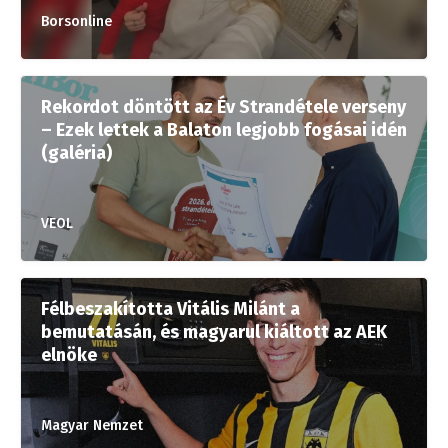
Borsonline
Rekordot döntött az Év Strandétele verseny
– Ezek lettek a Balaton legjobb fogásai idén
(galéria)
VEOL
Félbeszakította Vitális Milánt a
bemutatásán, és magyarul kiáltott az AEK
elnöke
Magyar Nemzet