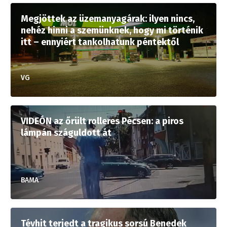
Megjöttek az üzemanyagárak: ilyen nincs,
nehéz hinni a szemünknek, hogy mi történik
itt – ennyiért tankolhatunk péntektől
VG
VIDEÓN az őrült rolleres Pécsen: a piros
lámpán száguldott át
BAMA
Tévhit terjedt a tragikus sorsú Benedek