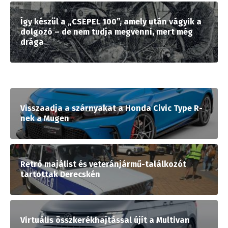
Így készül a „CSEPEL 100”, amely után vágyik a
dolgozó – de nem tudja megvenni, mert még
drága
Visszaadja a szárnyakat a Honda Civic Type R-
nek a Mugen
Retró majálist és veteránjármű-találkozót
tartottak Derecskén
Virtuális összkerékhajtással újít a Multivan