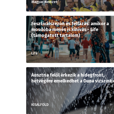
Magyar Nemzet
Fesztiválszezon és felfázás: amikor a
mosdóba menés is kihívás - Life
(támogatott tartalom)
Life
Ausztria felől érkezik a hidegfront,
hétvégére emelkedhet a Duna vízszintj
KISALFOLD