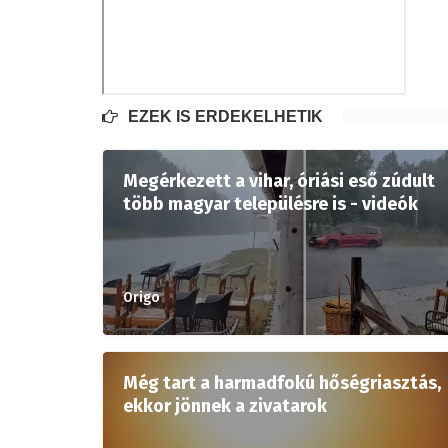
EZEK IS ÉRDEKELHETIK
Megérkezett a vihar, óriási eső zúdult
több magyar településre is - videók
Origo
Még tart a harmadfokú hőségriasztás,
ekkor jönnek a zivatarok