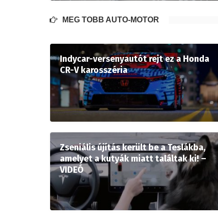
MÉG TÖBB AUTÓ-MOTOR
Indycar-versenyautót rejt ez a Honda
CR-V karosszéria
Zseniális újítás került be a Teslákba,
amelyet a kutyák miatt találtak ki! –
VIDEÓ