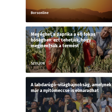
Borsonline
Megéghet a paprika a 40 fokos
hőségben: ezt tehetjük, hogy
megmentsük a termést
SZOLJON
A labdarúgó-világbajnokság, amelynek
már a nyitómeccse is elmaradhat