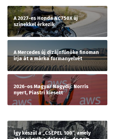
A 2027-es Honda NC750X új
színekkel érkezik
A Mercedes új dizájnfőnöke finoman
írja át a márka formanyelvét
2026-os Magyar Nagydíj: Norris
nyert, Piastri kiesett
Így készül a „CSEPEL 100”, amely