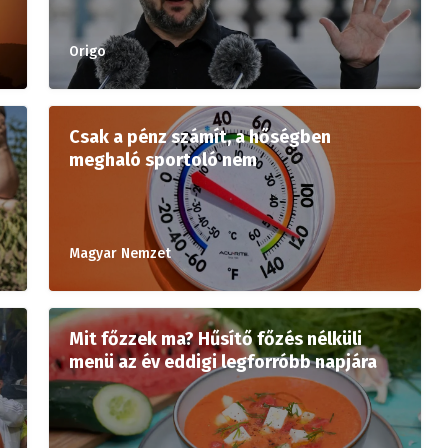
Origo
Csak a pénz számít, a hőségben
meghaló sportoló nem
Magyar Nemzet
Mit főzzek ma? Hűsítő főzés nélküli
menü az év eddigi legforróbb napjára