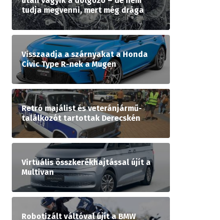
után vágyik a dolgozó – de nem
tudja megvenni, mert még drága
Visszaadja a szárnyakat a Honda
Civic Type R-nek a Mugen
Retró majálist és veteránjármű-
találkozót tartottak Derecskén
Virtuális összkerékhajtással újít a
Multivan
Robotizált váltóval újít a BMW