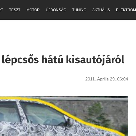
RT
TESZT
MOTOR
ÚJDONSÁG
TUNING
AKTUÁLIS
ELEKTROM
 lépcsős hátú kisautójáról
2011. Április 29. 06:04