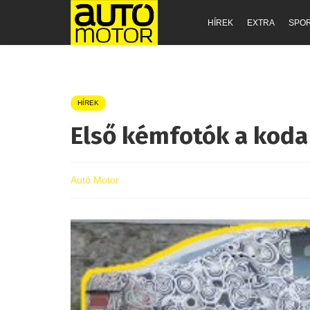
HÍREK
EXTRA
SPO
HÍREK
Első kémfotók a koda
Autó Motor