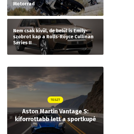
Motorrad
Nem csak kívül, de belül is Emily-
szobrot kap a Rolls-Royce Cullinan
Series II
TESZT
Aston Martin Vantage S:
Legjobb
kiforrottabb lett a sportkupé
öt