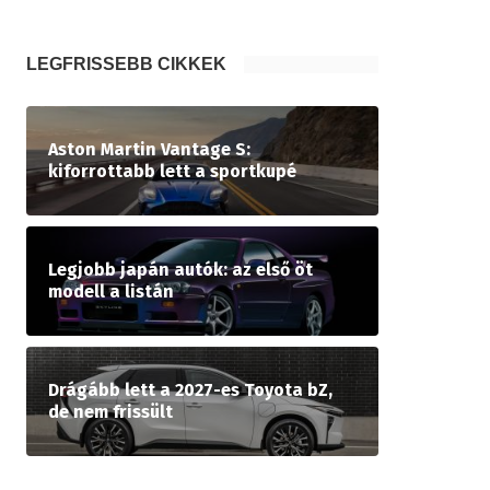
LEGFRISSEBB CIKKEK
Aston Martin Vantage S:
kiforrottabb lett a sportkupé
Legjobb japán autók: az első öt
modell a listán
Drágább lett a 2027-es Toyota bZ,
de nem frissült