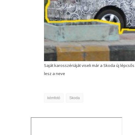
Saját karosszériáját viseli már a Skoda új lépcsős
lesz a neve
kémfotó
Skoda