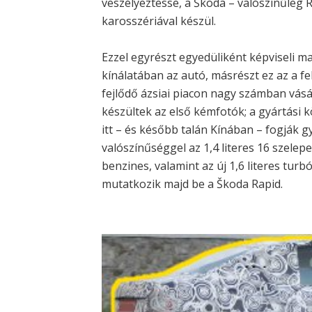
veszélyeztesse, a Škoda – valószínűleg 
karosszériával készül.
Ezzel egyrészt egyedüliként képviseli m
kínálatában az autó, másrészt ez az a f
fejlődő ázsiai piacon nagy számban vásá
készültek az első kémfotók; a gyártási 
itt – és később talán Kínában – fogják g
valószínűséggel az 1,4 literes 16 szelep
benzines, valamint az új 1,6 literes tur
mutatkozik majd be a Škoda Rapid.