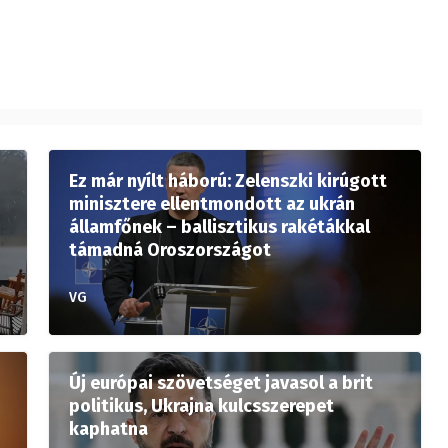
Ez már nyílt háború: Zelenszki kirúgott
minisztere ellentmondott az ukrán
államfőnek – ballisztikus rakétákkal
támadná Oroszországot
VG
Új európai szövetséget javasol a brit
politikus, Ukrajna kulcsszerepet
kaphatna