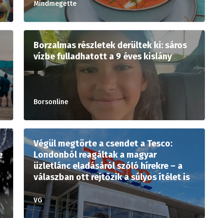
Mindmegette
Borzalmas részletek derültek ki: sáros
vízbe fulladhatott a 9 éves kislány
Borsonline
Végül megtörte a csendet a Tesco:
e
Londonból reagáltak a magyar
üzletlánc eladásáról szóló hírekre – a
válaszban ott rejtőzik a súlyos ítélet is
VG