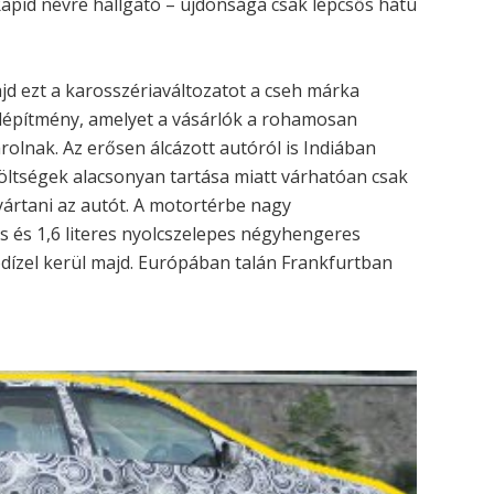
Rapid névre hallgató – újdonsága csak lépcsős hátú
ajd ezt a karosszériaváltozatot a cseh márka
elépítmény, amelyet a vásárlók a rohamosan
rolnak. Az erősen álcázott autóról is Indiában
költségek alacsonyan tartása miatt várhatóan csak
yártani az autót. A motortérbe nagy
es és 1,6 literes nyolcszelepes négyhengeres
bódízel kerül majd. Európában talán Frankfurtban