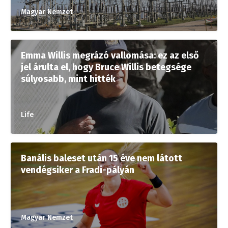
Magyar Nemzet
Emma Willis megrázó vallomása: ez az első
jel árulta el, hogy Bruce Willis betegsége
súlyosabb, mint hitték
Life
Banális baleset után 15 éve nem látott
vendégsiker a Fradi-pályán
Magyar Nemzet