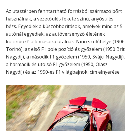
Az utastérben fenntartható forrásból származó bőrt
használnak, a vezetőülés fekete színű, anyósülés
bézs. Egyediek a küszöbborítások, amelyek mind az 5
autónál egyediek, az autóversenyző életének
különböző állomásaira utalnak: Nino szülőhelye (1906
Torinó), az első F1 pole pozíció és győzelem (1950 Brit
Nagydíj), a második F1 győzelem (1950, Svájci Nagydíj),
a harmadik és utolsó F1 győzelem (1950, Olasz
Nagydíj) és az 1950-es F1 világbajnoki cím elnyerése.