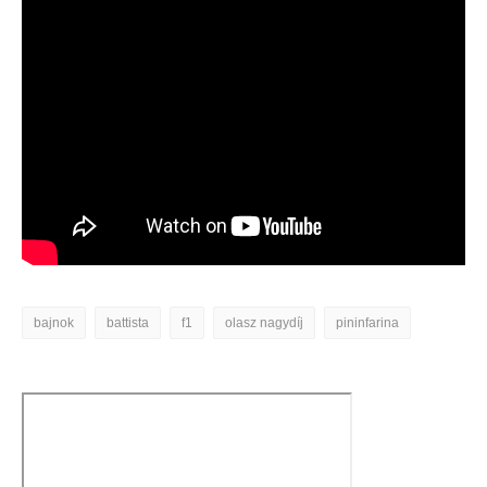
bajnok
battista
f1
olasz nagydíj
pininfarina