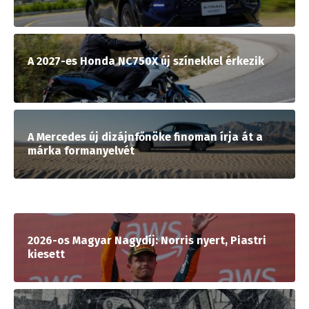
A 2027-es Honda NC750X új színekkel érkezik
A Mercedes új dizájnfőnöke finoman írja át a
márka formanyelvét
2026-os Magyar Nagydíj: Norris nyert, Piastri
kiesett