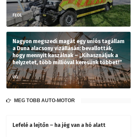
FEOL
Nagyon megszedi magát egy uniós tagállam
a Duna alacsony vízállásán: bevallották,
hogy mennyit kaszálnak – „Kihasználjuk a
helyzetet, több millióval keresünk többet!”
VG
MÉG TÖBB AUTÓ-MOTOR
Lefelé a lejtőn – ha jég van a hó alatt