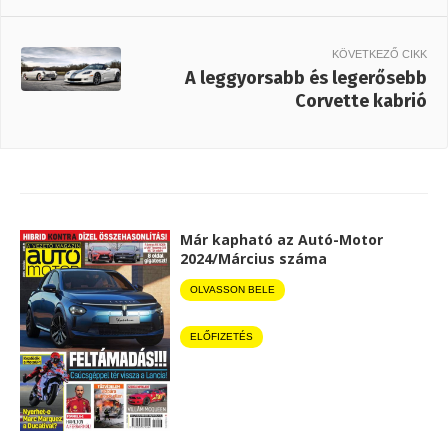
KÖVETKEZŐ CIKK
A leggyorsabb és legerősebb
Corvette kabrió
Már kapható az Autó-Motor
2024/Március száma
OLVASSON BELE
ELŐFIZETÉS