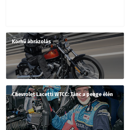
Korhű ábrázolás
Chevrolet Lacetti WTCC: Tánc a penge élén