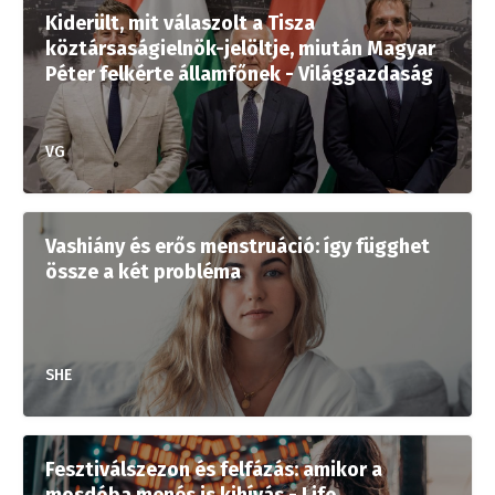
Kiderült, mit válaszolt a Tisza
köztársaságielnök-jelöltje, miután Magyar
Péter felkérte államfőnek - Világgazdaság
VG
Vashiány és erős menstruáció: így függhet
össze a két probléma
SHE
Fesztiválszezon és felfázás: amikor a