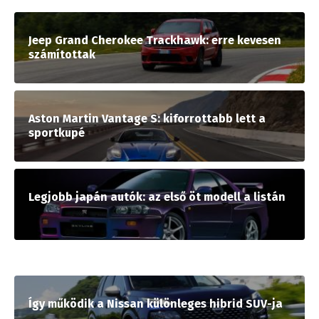
Jeep Grand Cherokee Trackhawk: erre kevesen
számítottak
Aston Martin Vantage S: kiforrottabb lett a
sportkupé
Legjobb japán autók: az első öt modell a listán
Így működik a Nissan különleges hibrid SUV-ja