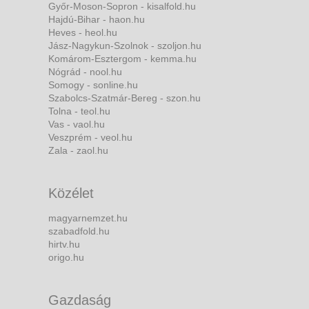
Győr-Moson-Sopron - kisalfold.hu
Hajdú-Bihar - haon.hu
Heves - heol.hu
Jász-Nagykun-Szolnok - szoljon.hu
Komárom-Esztergom - kemma.hu
Nógrád - nool.hu
Somogy - sonline.hu
Szabolcs-Szatmár-Bereg - szon.hu
Tolna - teol.hu
Vas - vaol.hu
Veszprém - veol.hu
Zala - zaol.hu
Közélet
magyarnemzet.hu
szabadfold.hu
hirtv.hu
origo.hu
Gazdaság