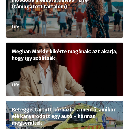
mosdóba menés is kihívás - Life
(támogatott tartalom)
Life
Meghan Markle kikérte magának: azt akarja,
hogy így szólítsák
Life
Beteggel tartott kórházba a mentő, amikor
elé kanyarodott egy autó – hárman
megsérültek