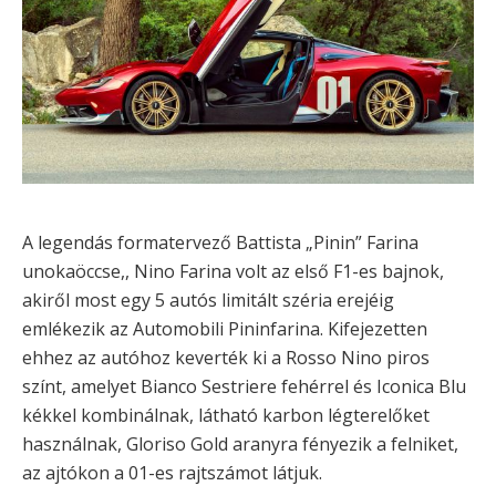
A legendás formatervező Battista „Pinin” Farina
unokaöccse,, Nino Farina volt az első F1-es bajnok,
akiről most egy 5 autós limitált széria erejéig
emlékezik az Automobili Pininfarina. Kifejezetten
ehhez az autóhoz keverték ki a Rosso Nino piros
színt, amelyet Bianco Sestriere fehérrel és Iconica Blu
kékkel kombinálnak, látható karbon légterelőket
használnak, Gloriso Gold aranyra fényezik a felniket,
az ajtókon a 01-es rajtszámot látjuk.