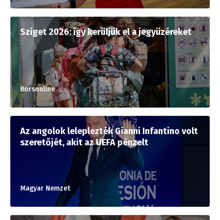
Sziget 2026: így kerüljük el a jegyüzéreket
Borsonline
Az angolok leleplezték Gianni Infantino volt
szeretőjét, akit az UEFA pénzelt
Magyar Nemzet