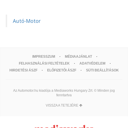
Autó-Motor
IMPRESSZUM
MÉDIAAJÁNLAT
FELHASZNÁLÁSI FELTÉTELEK
ADATVÉDELEM
HIRDETÉSI ÁSZF
ELŐFIZETŐI ÁSZF
SÜTI BEÁLLÍTÁSOK
Az Automotor.hu kiadója a Mediaworks Hungary Zrt. © Minden jog
fenntartva
VISSZA A TETEJÉRE