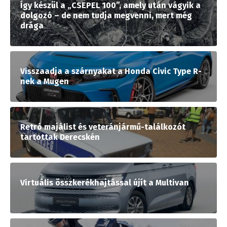
Így készül a „CSEPEL 100”, amely után vágyik a
dolgozó – de nem tudja megvenni, mert még
drága
Visszaadja a szárnyakat a Honda Civic Type R-
nek a Mugen
Retró majálist és veteránjármű-találkozót
tartottak Derecskén
Virtuális összkerékhajtással újít a Multivan