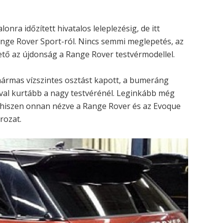
nra időzített hivatalos leleplezésig, de itt
ange Rover Sport-ról. Nincs semmi meglepetés, az
tő az újdonság a Range Rover testvérmodellel.
hármas vízszintes osztást kapott, a bumeráng
val kurtább a nagy testvérénél. Leginkább még
, hiszen onnan nézve a Range Rover és az Evoque
rozat.