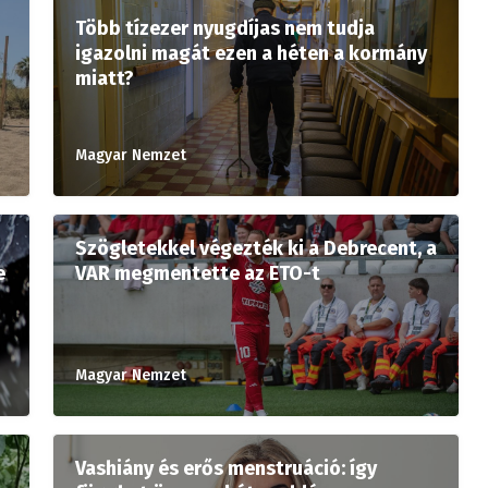
Több tízezer nyugdíjas nem tudja
igazolni magát ezen a héten a kormány
miatt?
Magyar Nemzet
Szögletekkel végezték ki a Debrecent, a
e
VAR megmentette az ETO-t
Magyar Nemzet
Vashiány és erős menstruáció: így