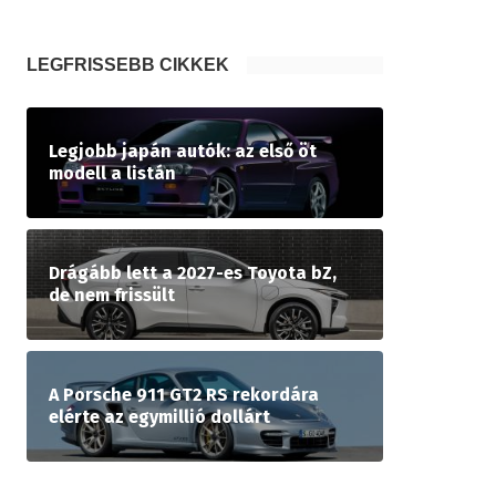
LEGFRISSEBB CIKKEK
Legjobb japán autók: az első öt
modell a listán
Drágább lett a 2027-es Toyota bZ,
de nem frissült
A Porsche 911 GT2 RS rekordára
elérte az egymillió dollárt