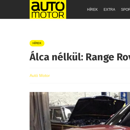
HÍREK
EXTRA
SPO
HÍREK
Álca nélkül: Range Ro
Autó Motor