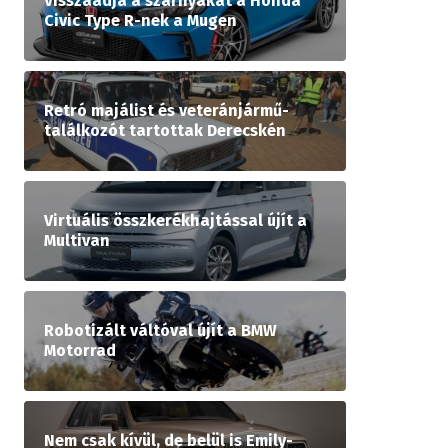
Visszaadja a szárnyakat a Honda
Civic Type R-nek a Mugen
Retró majálist és veteránjármű-
találkozót tartottak Derecskén
Virtuális összkerékhajtással újít a
Multivan
Robotizált váltóval újít a BMW
Motorrad
Nem csak kívül, de belül is Emily-