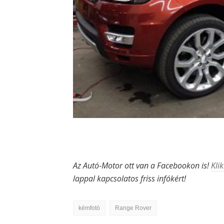
Az Autó-Motor ott van a Facebookon is!
Klik
lappal kapcsolatos friss infókért!
kémfotó
Range Rover