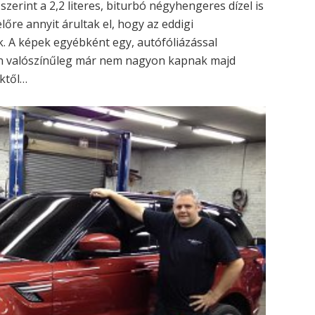
szerint a 2,2 literes, biturbó négyhengeres dízel is
lőre annyit árultak el, hogy az eddigi
. A képek egyébként egy, autófóliázással
en valószínűleg már nem nagyon kapnak majd
ektől…