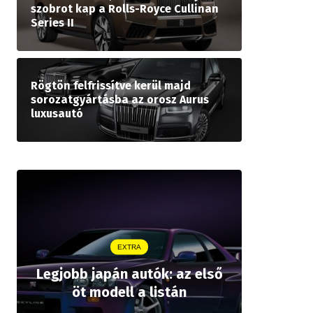
szobrot kap a Rolls-Royce Cullinan
Series II
Rögtön felfrissítve kerül majd
sorozatgyártásba az orosz Aurus
luxusautó
EXTRA
Legjobb japán autók: az első
Drágább 
öt modell a listán
bZ,