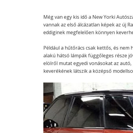
Még van egy kis idő a New Yorki Autószalo
vannak az első álcázatlan képek az új R
eddiginek megfelelően könnyen keverhe
Például a hűtőrács csak kettős, és nem 
alakú hátsó lámpák függőleges része jó
elölről mutat egyedi vonásokat az autó
keverékének látszik a középső modellso