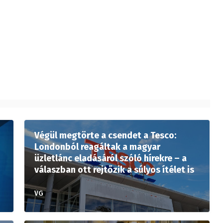
Végül megtörte a csendet a Tesco:
Londonból reagáltak a magyar
üzletlánc eladásáról szóló hírekre – a
válaszban ott rejtőzik a súlyos ítélet is
VG