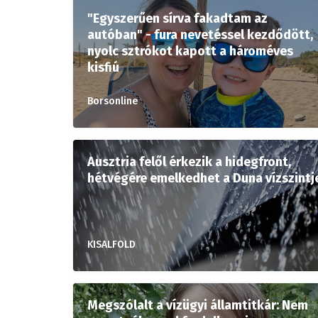
"Egyszerűen sírva fakadtam az
autóban" - fura nevetéssel kezdődött,
nyolc sztrókot kapott a hároméves
kisfiú
Borsonline
Ausztria felől érkezik a hidegfront,
hétvégére emelkedhet a Duna vízszintj
KISALFOLD
Megszólalt a vízügyi államtitkár: Nem