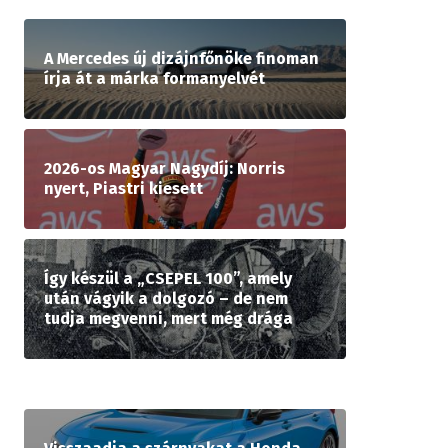
A Mercedes új dizájnfőnöke finoman
írja át a márka formanyelvét
2026-os Magyar Nagydíj: Norris
nyert, Piastri kiesett
Így készül a „CSEPEL 100”, amely
után vágyik a dolgozó – de nem
tudja megvenni, mert még drága