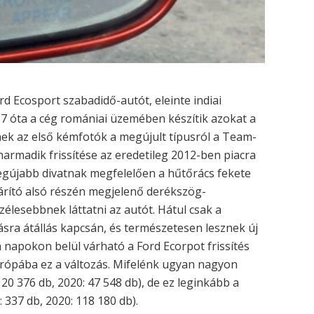
 Ecosport szabadidő-autót, eleinte indiai
17 óta a cég romániai üzemében készítik azokat a
nek az első kémfotók a megújult típusról a Team-
armadik frissítése az eredetileg 2012-ben piacra
egújabb divatnak megfelelően a hűtőrács fekete
árító alsó részén megjelenő derékszög-
élesebbnek láttatni az autót. Hátul csak a
tásra átállás kapcsán, és természetesen lesznek új
n napokon belül várható a Ford Ecorpot frissítés
urópába ez a változás. Mifelénk ugyan nagyon
20 376 db, 2020: 47 548 db), de ez leginkább a
337 db, 2020: 118 180 db).