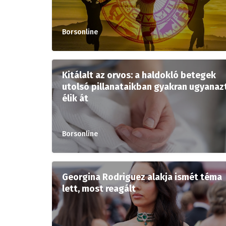
Borsonline
Kitálalt az orvos: a haldokló betegek
utolsó pillanataikban gyakran ugyanaz
élik át
Borsonline
Georgina Rodriguez alakja ismét téma
lett, most reagált