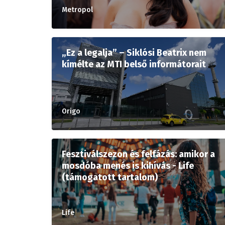
Metropol
„Ez a legalja” – Siklósi Beatrix nem
kímélte az MTI belső informátorait
Origo
Fesztiválszezon és felfázás: amikor a
mosdóba menés is kihívás - Life
(támogatott tartalom)
Life