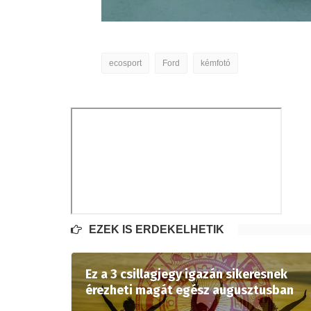
ecosport
Ford
kémfotó
EZEK IS ÉRDEKELHETIK
Ez a 3 csillagjegy igazán sikeresnek
érezheti magát egész augusztusban