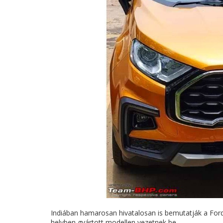
Indiában hamarosan hivatalosan is bemutatják a Ford 
helyben gyártott modellen vezetnek be.