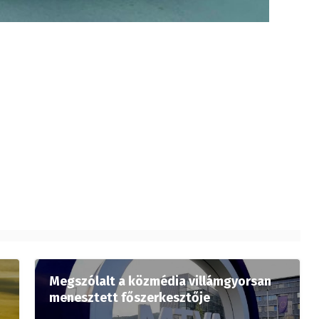
Megszólalt a közmédia villámgyorsan
menesztett főszerkesztője