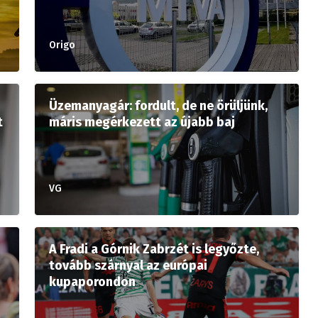
Origo
Üzemanyagár: fordult, de ne örüljünk,
t
máris megérkezett az újabb baj
VG
A Fradi a Górnik Zabrzét is legyőzte,
tovább szárnyal az európai
kupaporondon