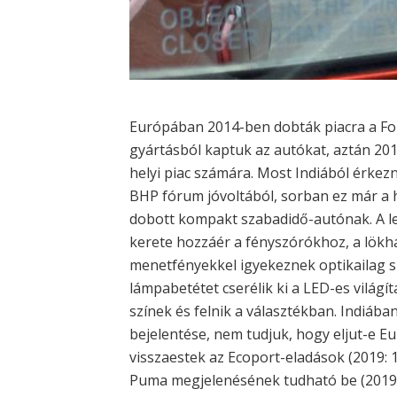
Európában 2014-ben dobták piacra a Ford
gyártásból kaptuk az autókat, aztán 20
helyi piac számára. Most Indiából érkez
BHP fórum jóvoltából, sorban ez már a h
dobott kompakt szabadidő-autónak. A l
kerete hozzáér a fényszórókhoz, a lökh
menetfényekkel igyekeznek optikailag sz
lámpabetétet cserélik ki a LED-es világí
színek és felnik a választékban. Indiába
bejelentése, nem tudjuk, hogy eljut-e E
visszaestek az Ecoport-eladások (2019: 1
Puma megjelenésének tudható be (2019: 