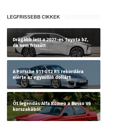
LEGFRISSEBB CIKKEK
Drágább lett a 2027-es Toyota bZ,
de nem frissült
A Porsche 911 GT2 RS rekordára
elérte az egymillió dollárt
Öt legendás Alfa Romeo a Busso V6
korszakából