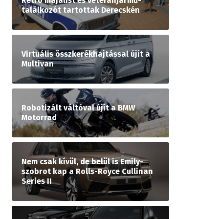
Retró majálist és veteránjármű-
találkozót tartottak Derecskén
Virtuális összkerékhajtással újít a
Multivan
Robotizált váltóval újít a BMW
Motorrad
Nem csak kívül, de belül is Emily-
szobrot kap a Rolls-Royce Cullinan
Series II