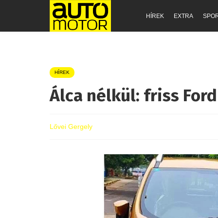
HÍREK
EXTRA
SPO
HÍREK
Álca nélkül: friss For
Lővei Gergely