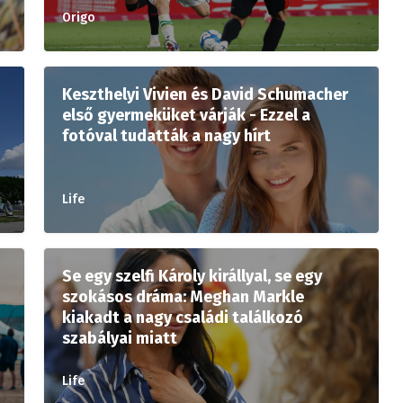
Origo
Keszthelyi Vivien és David Schumacher
első gyermeküket várják - Ezzel a
fotóval tudatták a nagy hírt
Life
Se egy szelfi Károly királlyal, se egy
szokásos dráma: Meghan Markle
kiakadt a nagy családi találkozó
szabályai miatt
Life