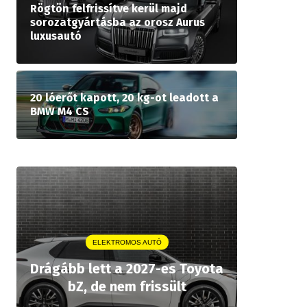
Rögtön felfrissítve kerül majd
sorozatgyártásba az orosz Aurus
luxusautó
20 lóerőt kapott, 20 kg-ot leadott a
BMW M4 CS
ELEKTROMOS AUTÓ
A P
Drágább lett a 2027-es Toyota
rekordár
bZ, de nem frissült