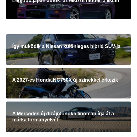
Legjobb japán autók: az első öt modell a listán
Így működik a Nissan különleges hibrid SUV-ja
A 2027-es Honda NC750X új színekkel érkezik
A Mercedes új dizájnfőnöke finoman írja át a
márka formanyelvét