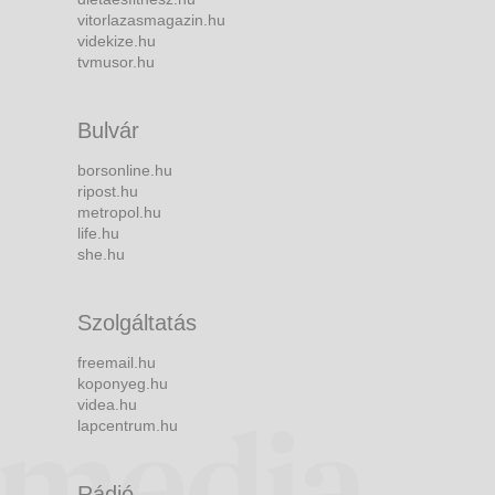
vitorlazasmagazin.hu
videkize.hu
tvmusor.hu
Bulvár
borsonline.hu
ripost.hu
metropol.hu
life.hu
she.hu
Szolgáltatás
freemail.hu
koponyeg.hu
videa.hu
lapcentrum.hu
Rádió