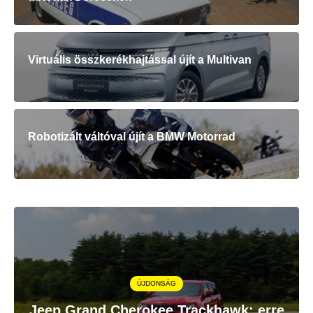
Virtuális összkerékhajtással újít a Multivan
Robotizált váltóval újít a BMW Motorrad
ÚJDONSÁG
Jeep Grand Cherokee Trackhawk: erre