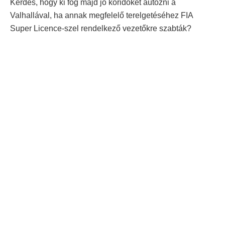
Kérdés, hogy ki fog majd jó köridőket autózni a
Valhallával, ha annak megfelelő terelgetéséhez FIA
Super Licence-szel rendelkező vezetőkre szabták?