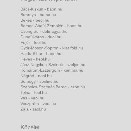
Bács-Kiskun - baon.hu
Baranya - bama.hu
Békés - beol.hu
Borsod-Abaúj-Zemplén - boon.hu
Csongrád - delmagyar.hu
Dunaújváros - duol.hu
Fejér - feol.hu
Győr-Moson-Sopron - kisalfold.hu
Hajdú-Bihar - haon.hu
Heves - heol.hu
Jász-Nagykun-Szolnok - szoljon.hu
Komárom-Esztergom - kemma.hu
Nógrád - nool.hu
Somogy - sonline.hu
Szabolcs-Szatmár-Bereg - szon.hu
Tolna - teol.hu
Vas - vaol.hu
Veszprém - veol.hu
Zala - zaol.hu
Közélet