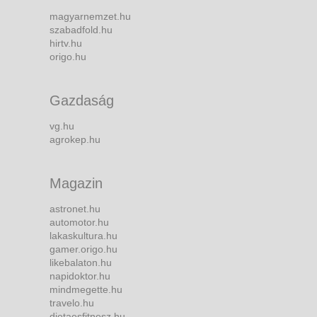
magyarnemzet.hu
szabadfold.hu
hirtv.hu
origo.hu
Gazdaság
vg.hu
agrokep.hu
Magazin
astronet.hu
automotor.hu
lakaskultura.hu
gamer.origo.hu
likebalaton.hu
napidoktor.hu
mindmegette.hu
travelo.hu
dietaesfitnesz.hu