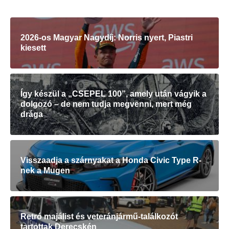
2026-os Magyar Nagydíj: Norris nyert, Piastri
kiesett
Így készül a „CSEPEL 100”, amely után vágyik a
dolgozó – de nem tudja megvenni, mert még
drága
Visszaadja a szárnyakat a Honda Civic Type R-
nek a Mugen
Retró majálist és veteránjármű-találkozót
tartottak Derecskén