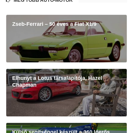
MÉG TÖBB AUTÓ-MOTOR
Zseb-Ferrari – 50 éves a Fiat X1/9
Elhunyt a Lotus társalapítója, Hazel
Chapman
Külső segítséggel készült a 360 lóerős