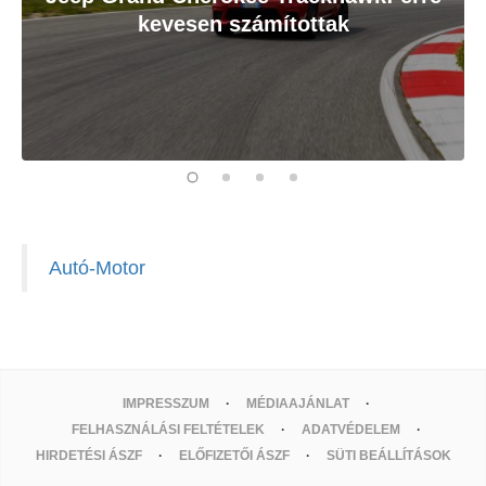
kevesen számítottak
Autó-Motor
IMPRESSZUM
MÉDIAAJÁNLAT
FELHASZNÁLÁSI FELTÉTELEK
ADATVÉDELEM
HIRDETÉSI ÁSZF
ELŐFIZETŐI ÁSZF
SÜTI BEÁLLÍTÁSOK