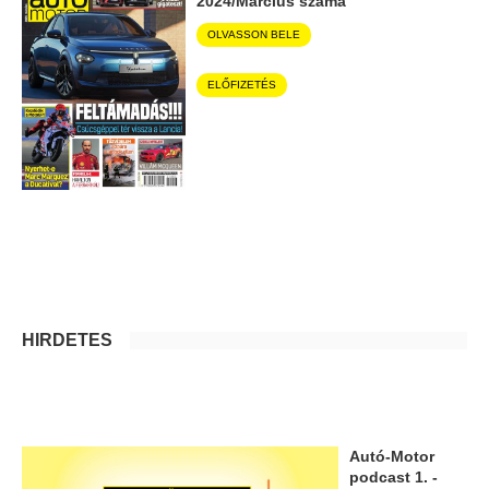
2024/Március száma
OLVASSON BELE
ELŐFIZETÉS
HIRDETÉS
Autó-Motor
podcast 1. -