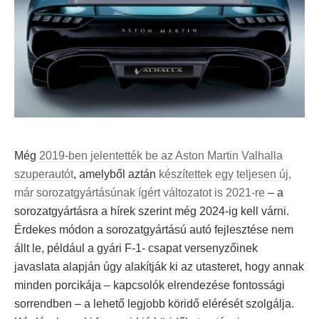
Még
2019-ben jelentették be az Aston Martin Valhalla
szuperautót
, amelyből aztán
készítettek egy teljesen új,
már sorozatgyártásúnak ígért változatot is 2021-re
– a
sorozatgyártásra a hírek szerint még 2024-ig kell várni.
Érdekes módon a sorozatgyártású autó fejlesztése nem
állt le, például a gyári F-1- csapat versenyzőinek
javaslata alapján úgy alakítják ki az utasteret, hogy annak
minden porcikája – kapcsolók elrendezése fontossági
sorrendben – a lehető legjobb köridő elérését szolgálja.