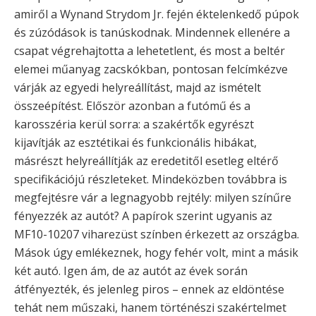
amiről a Wynand Strydom Jr. fején éktelenkedő púpok
és zúzódások is tanúskodnak. Mindennek ellenére a
csapat végrehajtotta a lehetetlent, és most a beltér
elemei műanyag zacskókban, pontosan felcímkézve
várják az egyedi helyreállítást, majd az ismételt
összeépítést. Először azonban a futómű és a
karosszéria kerül sorra: a szakértők egyrészt
kijavítják az esztétikai és funkcionális hibákat,
másrészt helyreállítják az eredetitől esetleg eltérő
specifikációjú részleteket. Mindeközben továbbra is
megfejtésre vár a legnagyobb rejtély: milyen színűre
fényezzék az autót? A papírok szerint ugyanis az
MF10-10207 viharezüst színben érkezett az országba.
Mások úgy emlékeznek, hogy fehér volt, mint a másik
két autó. Igen ám, de az autót az évek során
átfényezték, és jelenleg piros – ennek az eldöntése
tehát nem műszaki, hanem történészi szakértelmet