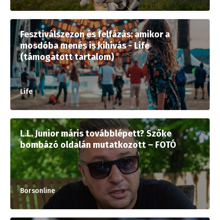
Fesztiválszezon és felfázás: amikor a
mosdóba menés is kihívás - Life
(támogatott tartalom)
Life
L.L. Junior máris továbblépett? Szőke
bombázó oldalán mutatkozott – FOTÓ
Borsonline