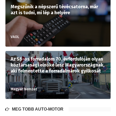
Megszűnik a népszerű tévécsatorna, már
azt is tudni, mi lép a helyére
VAOL
Az 56-os forradalom 70. évfordulóján olyan
köztársasági elnöke lesz Magyarországnak,
aki felmentette a forradalmárok gyilkosát
Magyar Nemzet
MÉG TÖBB AUTÓ-MOTOR