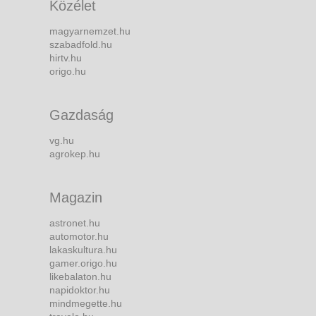
Közélet
magyarnemzet.hu
szabadfold.hu
hirtv.hu
origo.hu
Gazdaság
vg.hu
agrokep.hu
Magazin
astronet.hu
automotor.hu
lakaskultura.hu
gamer.origo.hu
likebalaton.hu
napidoktor.hu
mindmegette.hu