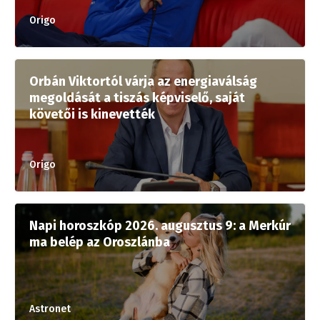
Origo
Orbán Viktortól várja az energiaválság
megoldását a tiszás képviselő, saját
követői is kinevették
Origo
Napi horoszkóp 2026. augusztus 9: a Merkúr
ma belép az Oroszlánba
Astronet