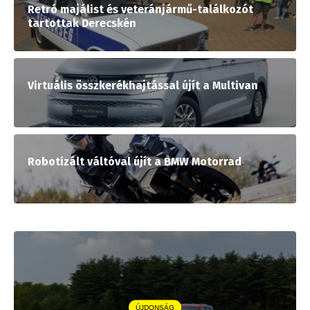
Retró majálist és veteránjármű-találkozót
tartottak Derecskén
Virtuális összkerékhajtással újít a Multivan
Robotizált váltóval újít a BMW Motorrad
ÚJDONSÁG