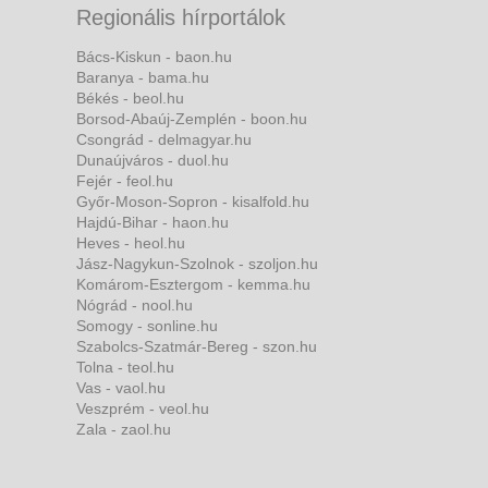
Regionális hírportálok
Bács-Kiskun - baon.hu
Baranya - bama.hu
Békés - beol.hu
Borsod-Abaúj-Zemplén - boon.hu
Csongrád - delmagyar.hu
Dunaújváros - duol.hu
Fejér - feol.hu
Győr-Moson-Sopron - kisalfold.hu
Hajdú-Bihar - haon.hu
Heves - heol.hu
Jász-Nagykun-Szolnok - szoljon.hu
Komárom-Esztergom - kemma.hu
Nógrád - nool.hu
Somogy - sonline.hu
Szabolcs-Szatmár-Bereg - szon.hu
Tolna - teol.hu
Vas - vaol.hu
Veszprém - veol.hu
Zala - zaol.hu