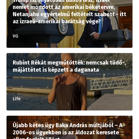
Trump iszonyatosan dühös lesz; Izrael
nemet mondott az amerikai béketervre,
Netanjahu egyértelmű feltételt szabott - itt
az izraeli-amerikai barátság vége?
VG
Rubint Rékát megműtötték: nemcsak tüdő-,
májáttétet is képzett a daganata
Life
Újabb kétes ügy Baka András múltjából – A
2006-os ügyekben is az áldozat keresete