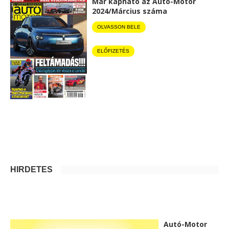
Már kapható az Autó-Motor
2024/Március száma
OLVASSON BELE
ELŐFIZETÉS
HIRDETÉS
Autó-Motor