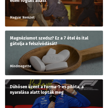
ellen foglalt állást
Magyar Nemzet
Magnéziumot szedsz? Ez a 7 étel és ital
gátolja a felszívódását!
Mindmegette
Dühösen üzent a Forma-1-es pilóta: a
nyaralása alatt lopták meg