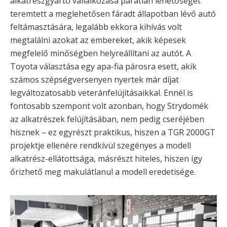
alkatrészgyártó vállalkozása páratlan lehetőséget
teremtett a meglehetősen fáradt állapotban lévő autó
feltámasztására, legalább ekkora kihívás volt
megtalálni azokat az embereket, akik képesek
megfelelő minőségben helyreállítani az autót. A
Toyota választása egy apa-fia párosra esett, akik
számos szépségversenyen nyertek már díjat
legváltozatosabb veteránfelújításaikkal. Ennél is
fontosabb szempont volt azonban, hogy Strydomék
az alkatrészek felújításában, nem pedig cseréjében
hisznek – ez egyrészt praktikus, hiszen a TGR 2000GT
projektje ellenére rendkívül szegényes a modell
alkatrész-ellátottsága, másrészt hiteles, hiszen így
őrizhető meg makulátlanul a modell eredetisége.