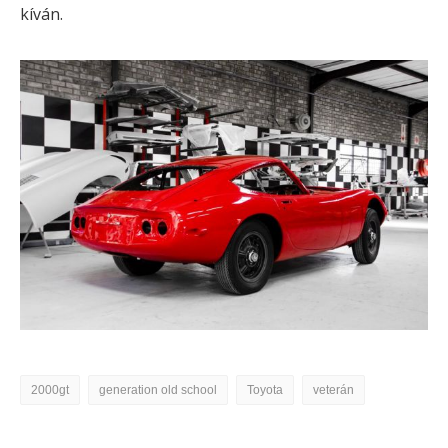
kíván.
2000gt
generation old school
Toyota
veterán