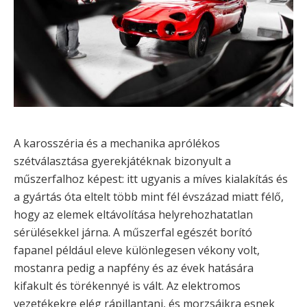
A karosszéria és a mechanika aprólékos
szétválasztása gyerekjátéknak bizonyult a
műszerfalhoz képest: itt ugyanis a míves kialakítás és
a gyártás óta eltelt több mint fél évszázad miatt félő,
hogy az elemek eltávolítása helyrehozhatatlan
sérülésekkel járna. A műszerfal egészét borító
fapanel például eleve különlegesen vékony volt,
mostanra pedig a napfény és az évek hatására
kifakult és törékennyé is vált. Az elektromos
vezetékekre elég rápillantani, és morzsáikra esnek