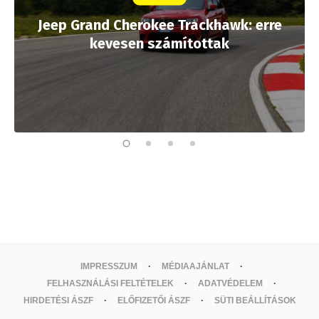
Jeep Grand Cherokee Trackhawk: erre
kevesen számítottak
IMPRESSZUM
MÉDIAAJÁNLAT
FELHASZNÁLÁSI FELTÉTELEK
ADATVÉDELEM
HIRDETÉSI ÁSZF
ELŐFIZETŐI ÁSZF
SÜTI BEÁLLÍTÁSOK