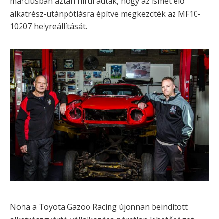
márciusban aztán hírül adták, hogy az ismét élő
alkatrész-utánpótlásra építve megkezdték az MF10-
10207 helyreállítását.
Noha a Toyota Gazoo Racing újonnan beindított