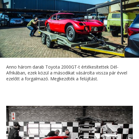
Anno három darab Toyota 2000GT-t értékesítettek Dél-
Afrikában, ezek közül a másodikat vásárolta vissza pár évvel
ezelőtt a forgalmazó. Megkezdték a felújítást.