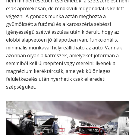
nem minden esetben cserélhetők, a szétszerelést nem
csak aprólékosan, de rendkívüli műgonddal is kellett
végezni. A gondos munka aztán meghozta a
gyümölcsét: a futómű és a karosszéria sebészi
igényességű szétválasztása után kiderült, hogy az
előbbi alapvetően jó állapotban van, funkcionális,
minimális munkával helyreállítható az autó. Vannak
azonban olyan alkatrészek, amelyeket jóformán a
semmiből kell újraépíteni vagy cserélni: ilyenek a
magnézium keréktárcsák, amelyek különleges
felületkezelés után nyerhetik csak el eredeti
szépségüket.