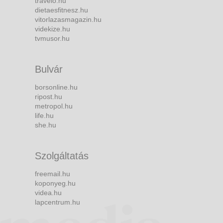
travelo.hu
dietaesfitnesz.hu
vitorlazasmagazin.hu
videkize.hu
tvmusor.hu
Bulvár
borsonline.hu
ripost.hu
metropol.hu
life.hu
she.hu
Szolgáltatás
freemail.hu
koponyeg.hu
videa.hu
lapcentrum.hu