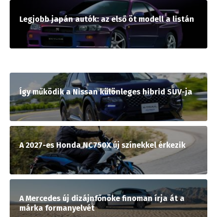
Legjobb japán autók: az első öt modell a listán
Így működik a Nissan különleges hibrid SUV-ja
A 2027-es Honda NC750X új színekkel érkezik
A Mercedes új dizájnfőnöke finoman írja át a
márka formanyelvét