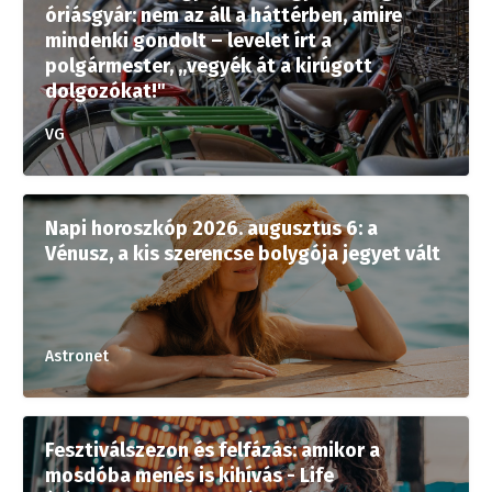
óriásgyár: nem az áll a háttérben, amire
mindenki gondolt – levelet írt a
polgármester, „vegyék át a kirúgott
dolgozókat!"
VG
Napi horoszkóp 2026. augusztus 6: a
Vénusz, a kis szerencse bolygója jegyet vált
Astronet
Fesztiválszezon és felfázás: amikor a
mosdóba menés is kihívás - Life