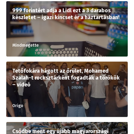
999 forintért adja a Lidl ezt a 3 darabos
készletet – igazi kincset ér a háztartásban!
Mindmegette
Tetőfokára hágott az őrület, Mohamed
Szalah-t rocksztárként fogadták a törökök
– videó
Origo
Csődbe ment egy újabb magyarországi