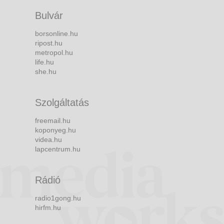
Bulvár
borsonline.hu
ripost.hu
metropol.hu
life.hu
she.hu
Szolgáltatás
freemail.hu
koponyeg.hu
videa.hu
lapcentrum.hu
Rádió
radio1gong.hu
hirfm.hu