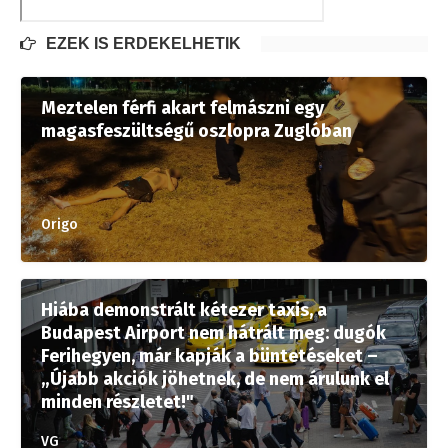
EZEK IS ÉRDEKELHETIK
Meztelen férfi akart felmászni egy
magasfeszültségű oszlopra Zuglóban
Origo
Hiába demonstrált kétezer taxis, a
Budapest Airport nem hátrált meg: dugók
Ferihegyen, már kapják a büntetéseket –
„Újabb akciók jöhetnek, de nem árulunk el
minden részletet!"
VG