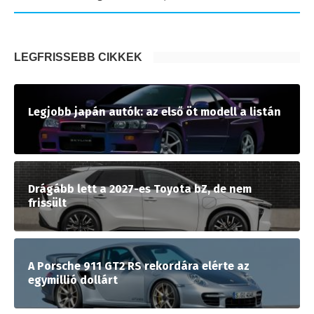
LEGFRISSEBB CIKKEK
Legjobb japán autók: az első öt modell a listán
Drágább lett a 2027-es Toyota bZ, de nem
frissült
A Porsche 911 GT2 RS rekordára elérte az
egymillió dollárt