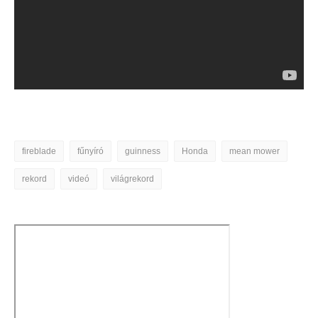
fireblade
fűnyíró
guinness
Honda
mean mower
rekord
videó
világrekord