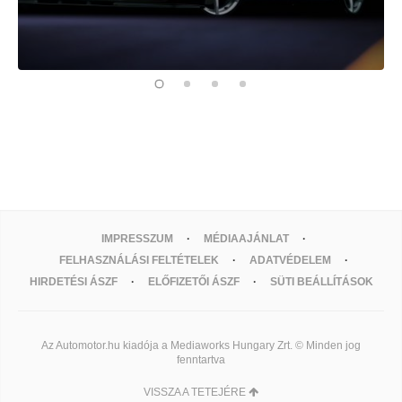
IMPRESSZUM
MÉDIAAJÁNLAT
FELHASZNÁLÁSI FELTÉTELEK
ADATVÉDELEM
HIRDETÉSI ÁSZF
ELŐFIZETŐI ÁSZF
SÜTI BEÁLLÍTÁSOK
Az Automotor.hu kiadója a Mediaworks Hungary Zrt. © Minden jog
fenntartva
VISSZA A TETEJÉRE