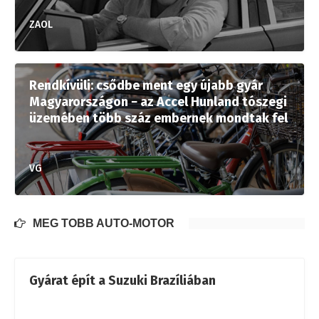
ZAOL
Rendkívüli: csődbe ment egy újabb gyár
Magyarországon − az Accel Hunland tószegi
üzemében több száz embernek mondtak fel
VG
MÉG TÖBB AUTÓ-MOTOR
Gyárat épít a Suzuki Brazíliában