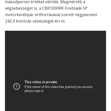
másodperces értéket elérték. Megmérték a
végsebességet is, a CBR1000RR Fireblade SP
motorkerékpár erőforrásával szerelt négykerekű
242,9 km/órás sebességet ért el.