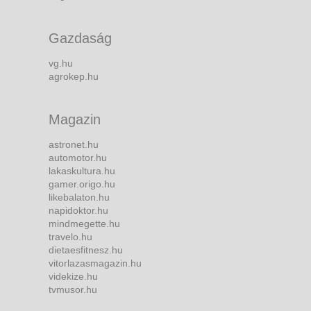
Gazdaság
vg.hu
agrokep.hu
Magazin
astronet.hu
automotor.hu
lakaskultura.hu
gamer.origo.hu
likebalaton.hu
napidoktor.hu
mindmegette.hu
travelo.hu
dietaesfitnesz.hu
vitorlazasmagazin.hu
videkize.hu
tvmusor.hu