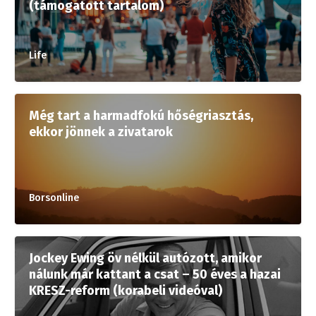
(támogatott tartalom)
Life
Még tart a harmadfokú hőségriasztás,
ekkor jönnek a zivatarok
Borsonline
Jockey Ewing öv nélkül autózott, amikor
nálunk már kattant a csat – 50 éves a hazai
KRESZ-reform (korabeli videóval)