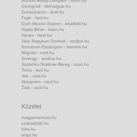
Borsod-Abaúj-Zemplén - boon.hu
Csongrád - delmagyar.hu
Dunaújváros - duol.hu
Fejér - feol.hu
Győr-Moson-Sopron - kisalfold.hu
Hajdú-Bihar - haon.hu
Heves - heol.hu
Jász-Nagykun-Szolnok - szoljon.hu
Komárom-Esztergom - kemma.hu
Nógrád - nool.hu
Somogy - sonline.hu
Szabolcs-Szatmár-Bereg - szon.hu
Tolna - teol.hu
Vas - vaol.hu
Veszprém - veol.hu
Zala - zaol.hu
Közélet
magyarnemzet.hu
szabadfold.hu
hirtv.hu
origo.hu