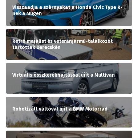
Visszaadja a szárnyakat a Honda Civic Type R-
nek a Mugen
Retró majálist és veteránjármű-találkozót
tartottak Derecskén
Virtuális összkerékhajtással újít a Multivan
Robotizált váltóval újít a BMW Motorrad