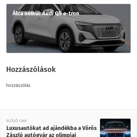
Álca nélkül: Audi Q5 e-tron
Hozzászólások
hozzászólás
ELŐZŐ CIKK
Luxusautókat ad ajándékba a Vörös
Zászló autógyár az olimpiai