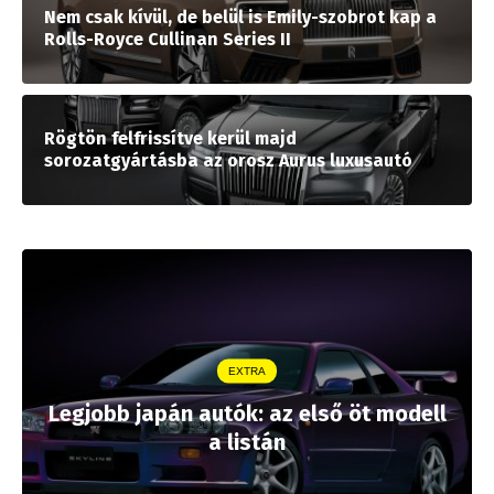
Nem csak kívül, de belül is Emily-szobrot kap a
Rolls-Royce Cullinan Series II
Rögtön felfrissítve kerül majd
sorozatgyártásba az orosz Aurus luxusautó
EXTRA
Legjobb japán autók: az első öt modell
a listán