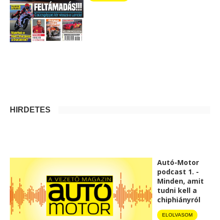
HIRDETÉS
Autó-Motor
podcast 1. -
Minden, amit
tudni kell a
chiphiányról
ELOLVASOM