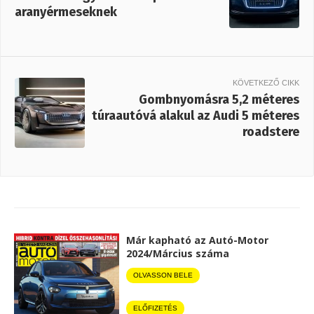
aranyérmeseknek
KÖVETKEZŐ CIKK
Gombnyomásra 5,2 méteres
túraautóvá alakul az Audi 5 méteres
roadstere
Már kapható az Autó-Motor
2024/Március száma
OLVASSON BELE
ELŐFIZETÉS