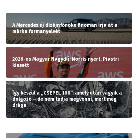
A Mercedes új dizájnfőnöke finoman írja át a
márka formanyelvét
2026-os Magyar Nagydíj: Norris nyert, Piastri
kiesett
Így készül a „CSEPEL 100”, amely után vágyik a
dolgozó – de nem tudja megvenni, mert még
drága