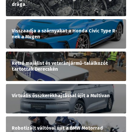
drága
Visszaadja a szárnyakat a Honda Civic Type R-
nek a Mugen
Retró majálist és veteránjármű-találkozót
tartottak Derecskén
Virtuális összkerékhajtással újít a Multivan
Robotizált váltóval újít a BMW Motorrad