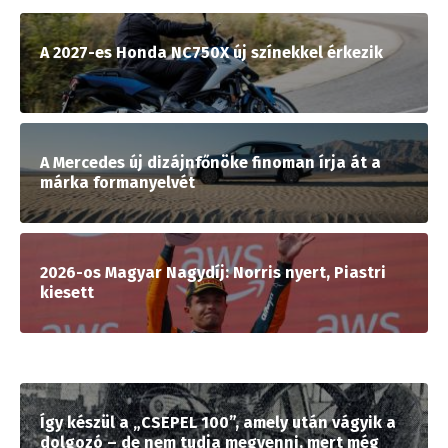
A 2027-es Honda NC750X új színekkel érkezik
A Mercedes új dizájnfőnöke finoman írja át a
márka formanyelvét
2026-os Magyar Nagydíj: Norris nyert, Piastri
kiesett
Így készül a „CSEPEL 100”, amely után vágyik a
dolgozó – de nem tudja megvenni, mert még