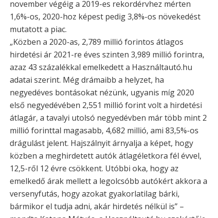
november végéig a 2019-es rekordérvhez mérten
1,6%-os, 2020-hoz képest pedig 3,8%-os növekedést
mutatott a piac.
„Közben a 2020-as, 2,789 millió forintos átlagos
hirdetési ár 2021-re éves szinten 3,989 millió forintra,
azaz 43 százalékkal emelkedett a Használtautó.hu
adatai szerint. Még drámaibb a helyzet, ha
negyedéves bontásokat nézünk, ugyanis míg 2020
első negyedévében 2,551 millió forint volt a hirdetési
átlagár, a tavalyi utolsó negyedévben már több mint 2
millió forinttal magasabb, 4,682 millió, ami 83,5%-os
drágulást jelent. Hajszálnyit árnyalja a képet, hogy
közben a meghirdetett autók átlagéletkora fél évvel,
12,5-ről 12 évre csökkent. Utóbbi oka, hogy az
emelkedő árak mellett a legolcsóbb autókért akkora a
versenyfutás, hogy azokat gyakorlatilag bárki,
bármikor el tudja adni, akár hirdetés nélkül is” –