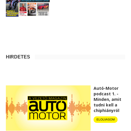
HIRDETÉS
Autó-Motor
podcast 1. -
Minden, amit
tudni kell a
chiphiányról
ELOLVASOM