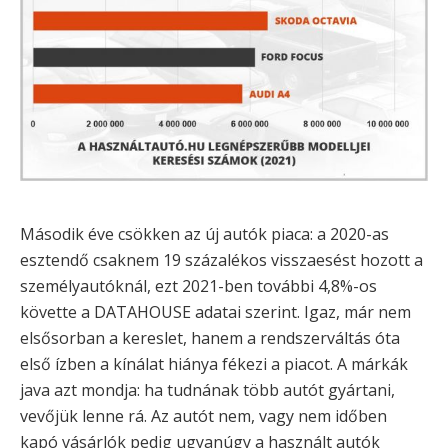
Második éve csökken az új autók piaca: a 2020-as
esztendő csaknem 19 százalékos visszaesést hozott a
személyautóknál, ezt 2021-ben további 4,8%-os
követte a DATAHOUSE adatai szerint. Igaz, már nem
elsősorban a kereslet, hanem a rendszerváltás óta
első ízben a kínálat hiánya fékezi a piacot. A márkák
java azt mondja: ha tudnának több autót gyártani,
vevőjük lenne rá. Az autót nem, vagy nem időben
kapó vásárlók pedig ugyanúgy a használt autók