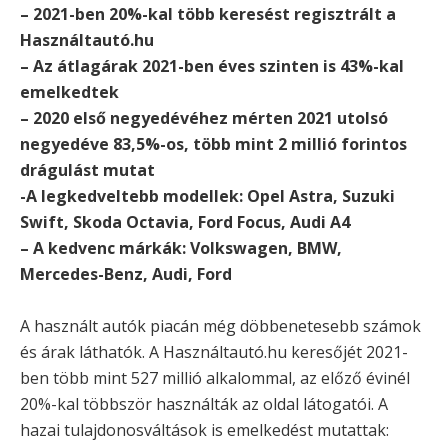
– 2021-ben 20%-kal több keresést regisztrált a
Használtautó.hu
– Az átlagárak 2021-ben éves szinten is 43%-kal
emelkedtek
– 2020 első negyedévéhez mérten 2021 utolsó
negyedéve 83,5%-os, több mint 2 millió forintos
drágulást mutat
-A legkedveltebb modellek: Opel Astra, Suzuki
Swift, Skoda Octavia, Ford Focus, Audi A4
– A kedvenc márkák: Volkswagen, BMW,
Mercedes-Benz, Audi, Ford
A használt autók piacán még döbbenetesebb számok
és árak láthatók. A Használtautó.hu keresőjét 2021-
ben több mint 527 millió alkalommal, az előző évinél
20%-kal többször használták az oldal látogatói. A
hazai tulajdonosváltások is emelkedést mutattak: