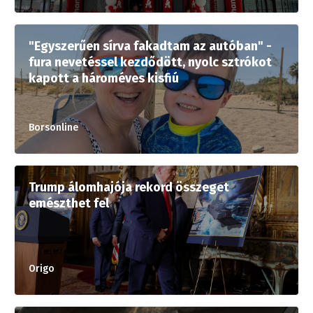
"Egyszerűen sírva fakadtam az autóban" -
fura nevetéssel kezdődött, nyolc sztrókot
kapott a hároméves kisfiú
Borsonline
Trump álomhajója rekord összeget
emészthet fel
Origo