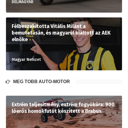
DELMAGYAR
Félbeszakította Vitális Milánt a
bemutatásán, és magyarul kiáltott az AEK
elnöke
Magyar Nemzet
MÉG TÖBB AUTÓ-MOTOR
Extrém teljesítmény, extrém fogyókúra: 900
lóerős homokfutót készített a Brabus