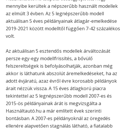
mennyibe kerültek a népszerűbb használt modellek
az elmúlt 3 évben. Az 5 legnépszerűbb modell
aktuálisan 5 éves példányainak átlagár-emelkedése
2019-2021 között modelltől függően 7-42 százalékos
volt.
Az aktuálisan 5 esztendős modellek árváltozását
persze egy-egy modellfrissítés, a bővülő
felszereltségek is befolyásolhatják, azonban még
akkor is láthatunk abszolút áremelkedéseket, ha az
adott évjáratú, azaz évről évre korosabb példányok
árait nézzük vissza. A 15 éves átlagkorú piacra
tekintettel az 5 legnépszerűbb modell 2007-es és
2015-ös példányainak árát is megvizsgálta a
Használtautó.hu a már említett évek szerinti
bontásban. A 2007-es példányoknál az öregedés
ellenére alapvetően stagnálás látható, a fiatalabb