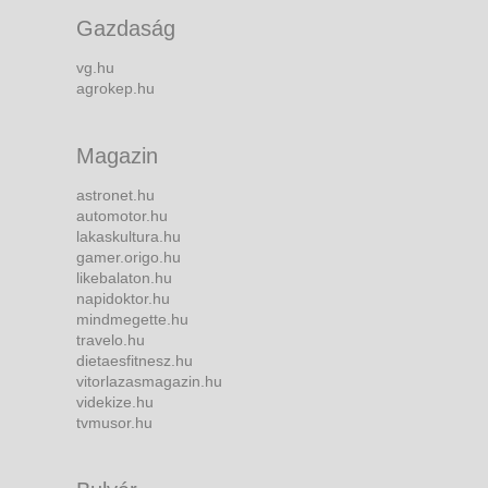
Gazdaság
vg.hu
agrokep.hu
Magazin
astronet.hu
automotor.hu
lakaskultura.hu
gamer.origo.hu
likebalaton.hu
napidoktor.hu
mindmegette.hu
travelo.hu
dietaesfitnesz.hu
vitorlazasmagazin.hu
videkize.hu
tvmusor.hu