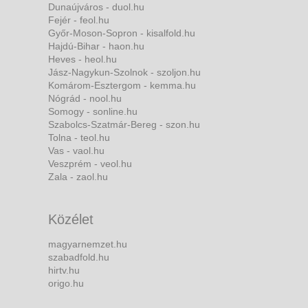
Dunaújváros - duol.hu
Fejér - feol.hu
Győr-Moson-Sopron - kisalfold.hu
Hajdú-Bihar - haon.hu
Heves - heol.hu
Jász-Nagykun-Szolnok - szoljon.hu
Komárom-Esztergom - kemma.hu
Nógrád - nool.hu
Somogy - sonline.hu
Szabolcs-Szatmár-Bereg - szon.hu
Tolna - teol.hu
Vas - vaol.hu
Veszprém - veol.hu
Zala - zaol.hu
Közélet
magyarnemzet.hu
szabadfold.hu
hirtv.hu
origo.hu