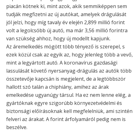
piacán kötnek ki, mint azok, akik semmiképpen sem
tudják megfizetni az új autókat, amelyek drágulását
jól jelzi, hogy míg tavaly év elején 2,899 millió forint
volt a legolcsóbb új autó, ma már 3,56 millió forintra
van szükség ahhoz, hogy új modellt kapjunk.
Az áremelkedés mögött több tényező is szerepel, s
ezek közül csak az egyik az, hogy jelenleg több a vevő,
mint a legyártott autó. A koronavírus gazdasági
lassulását követő nyersanyag-drágulás az autók több
összetevője kapcsán is megjelent, de a legtöbbször
hallott szó talán a chiphiány, amihez az árak
emelkedése ugyanúgy társul. Ha ez nem lenne elég, a
gyártóknak egyre szigorúbb környezetvédelmi és
biztonsági előírásoknak kell megfelelniük, ami szintén
felveri az árakat. A forint árfolyamáról pedig nem is
beszélve.