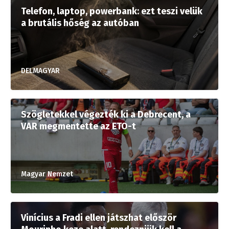
Telefon, laptop, powerbank: ezt teszi velük
a brutális hőség az autóban
DELMAGYAR
Szögletekkel végezték ki a Debrecent, a
VAR megmentette az ETO-t
Magyar Nemzet
Vinícius a Fradi ellen játszhat először