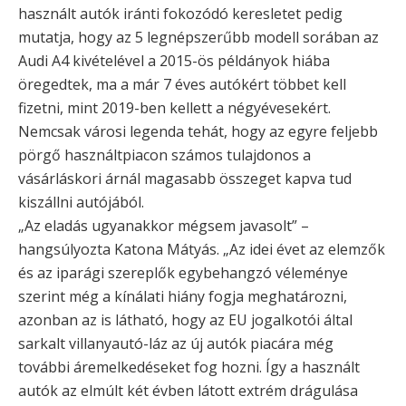
használt autók iránti fokozódó keresletet pedig
mutatja, hogy az 5 legnépszerűbb modell sorában az
Audi A4 kivételével a 2015-ös példányok hiába
öregedtek, ma a már 7 éves autókért többet kell
fizetni, mint 2019-ben kellett a négyévesekért.
Nemcsak városi legenda tehát, hogy az egyre feljebb
pörgő használtpiacon számos tulajdonos a
vásárláskori árnál magasabb összeget kapva tud
kiszállni autójából.
„Az eladás ugyanakkor mégsem javasolt” –
hangsúlyozta Katona Mátyás. „Az idei évet az elemzők
és az iparági szereplők egybehangzó véleménye
szerint még a kínálati hiány fogja meghatározni,
azonban az is látható, hogy az EU jogalkotói által
sarkalt villanyautó-láz az új autók piacára még
további áremelkedéseket fog hozni. Így a használt
autók az elmúlt két évben látott extrém drágulása