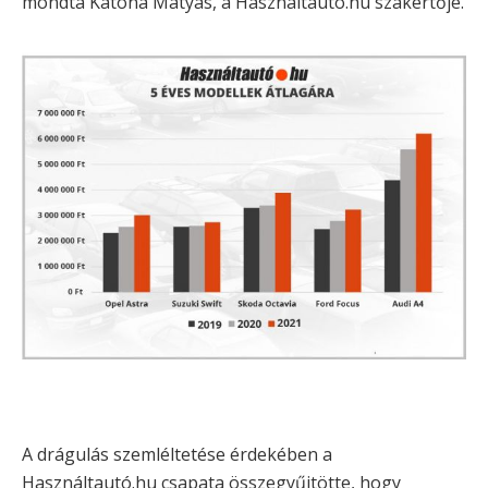
mondta Katona Mátyás, a Használtautó.hu szakértője.
A drágulás szemléltetése érdekében a
Használtautó.hu csapata összegyűjtötte, hogy