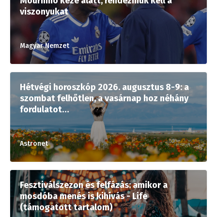
Mourinho keze alatt, rendezniük kell a
viszonyukat
Magyar Nemzet
Hétvégi horoszkóp 2026. augusztus 8-9: a
szombat felhőtlen, a vasárnap hoz néhány
fordulatot…
Astronet
Fesztiválszezon és felfázás: amikor a
mosdóba menés is kihívás - Life
(támogatott tartalom)