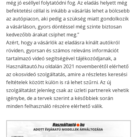
még jó eséllyel folytatódni fog. Az eladás helyett még
befektetési céllal is inkább a vásárlás lehet a bölcsebb
az autópiacon, aki pedig a szükség miatt gondolkozik
a vásárláson, gyors döntéssel még szinte biztosan
kedvezőbb árakat csíphet meg.”
Azért, hogy a vásárlók az eladásra kínált autókról
röviden, gyorsan és számos releváns információt
tartalmazó videó segítségével tájékozódjanak, a
Használtautó.hu oldalán 2021 novemberétől elérhető
az okosvideó szolgáltatás, amire a részletes keresési
feltételek között külön is rá lehet szűrni. Az új
szolgáltatást jelenleg csak az üzleti partnerek vehetik
igénybe, de a tervek szerint a későbbiek során
minden felhasználó részére elérhető válik.