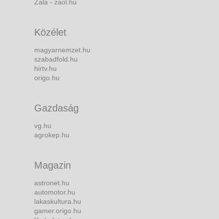
Zala - zaol.hu
Közélet
magyarnemzet.hu
szabadfold.hu
hirtv.hu
origo.hu
Gazdaság
vg.hu
agrokep.hu
Magazin
astronet.hu
automotor.hu
lakaskultura.hu
gamer.origo.hu