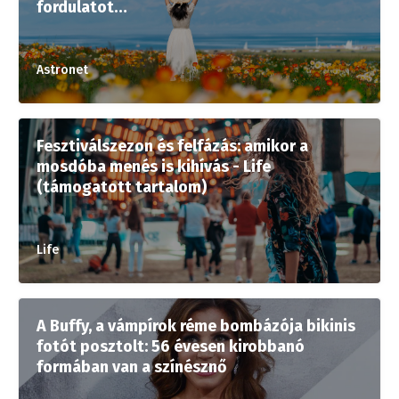
fordulatot…
Astronet
Fesztiválszezon és felfázás: amikor a
mosdóba menés is kihívás - Life
(támogatott tartalom)
Life
A Buffy, a vámpírok réme bombázója bikinis
fotót posztolt: 56 évesen kirobbanó
formában van a színésznő