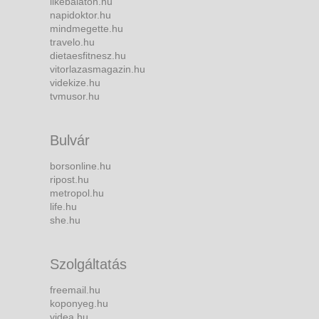
likebalaton.hu
napidoktor.hu
mindmegette.hu
travelo.hu
dietaesfitnesz.hu
vitorlazasmagazin.hu
videkize.hu
tvmusor.hu
Bulvár
borsonline.hu
ripost.hu
metropol.hu
life.hu
she.hu
Szolgáltatás
freemail.hu
koponyeg.hu
videa.hu