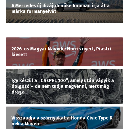
A Mercedes új dizájnfőnöke finoman írja át a
márka formanyelvét
2026-os Magyar Nagydíj: Norris nyert, Piastri
kiesett
Így készül a „CSEPEL 100”, amely után vágyik a
dolgozó – de nem tudja megvenni, mert még
drága
Visszaadja a szárnyakat a Honda Civic Type R-
nek a Mugen