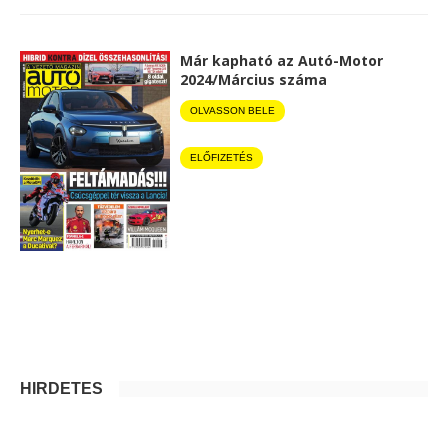
Már kapható az Autó-Motor
2024/Március száma
OLVASSON BELE
ELŐFIZETÉS
HIRDETÉS