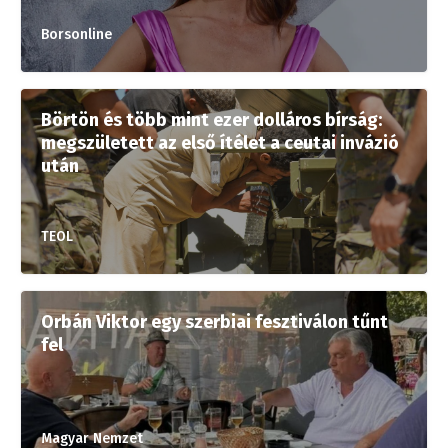
Borsonline
Börtön és több mint ezer dolláros bírság:
megszületett az első ítélet a ceutai invázió
után
TEOL
Orbán Viktor egy szerbiai fesztiválon tűnt
fel
Magyar Nemzet