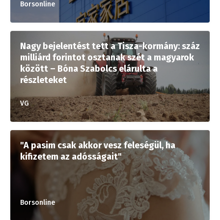
Borsonline
Nagy bejelentést tett a Tisza-kormány: száz
milliárd forintot osztanak szét a magyarok
között – Bóna Szabolcs elárulta a
részleteket
VG
"A pasim csak akkor vesz feleségül, ha
kifizetem az adósságait"
Borsonline