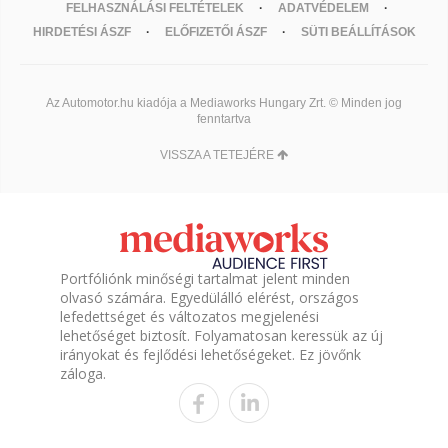
FELHASZNÁLÁSI FELTÉTELEK
ADATVÉDELEM
HIRDETÉSI ÁSZF
ELŐFIZETŐI ÁSZF
SÜTI BEÁLLÍTÁSOK
Az Automotor.hu kiadója a Mediaworks Hungary Zrt. © Minden jog
fenntartva
VISSZA A TETEJÉRE
Portfóliónk minőségi tartalmat jelent minden
olvasó számára. Egyedülálló elérést, országos
lefedettséget és változatos megjelenési
lehetőséget biztosít. Folyamatosan keressük az új
irányokat és fejlődési lehetőségeket. Ez jövőnk
záloga.