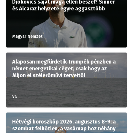
Djokovics saját maga ellen beszél? Sinner
és Alcaraz helyzete egyre aggasztóbb
Magyar Nemzet
Alaposan megfürdetik Trumpék pénzben a
német energetikai céget, csak hogy az
álljon el szélerőművi terveitől
VG
Hétvégi horoszkóp 2026. augusztus 8-9: a
szombat felhőtlen, a vasárnap hoz néhány