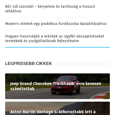
Bőr női szandál – kényelem és tartósság a hosszú
sétákhoz
Modern ötletek egy praktikus fürdőszoba kialakításához
Hogyan használják a márkák az ügyfél-visszajelzéseket
termékeik és szolgáltatásaik fejlesztésére
LEGFRISSEBB CIKKEK
Jeep Grand Cherokee Trackhawk: erre kevesen
számítottak
Aston Martin Vantage S: kiforrottabb lett a