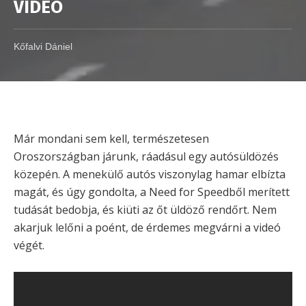
VIDEÓ
Kőfalvi Dániel
Már mondani sem kell, természetesen
Oroszországban járunk, ráadásul egy autósüldözés
közepén. A menekülő autós viszonylag hamar elbízta
magát, és úgy gondolta, a Need for Speedből merített
tudását bedobja, és kiüti az őt üldöző rendőrt. Nem
akarjuk lelőni a poént, de érdemes megvárni a videó
végét.