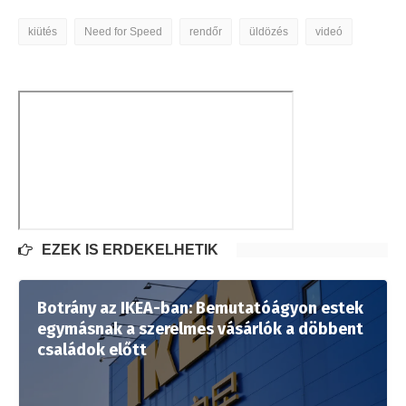
kiütés
Need for Speed
rendőr
üldözés
videó
EZEK IS ÉRDEKELHETIK
Botrány az IKEA-ban: Bemutatóágyon estek
egymásnak a szerelmes vásárlók a döbbent
családok előtt