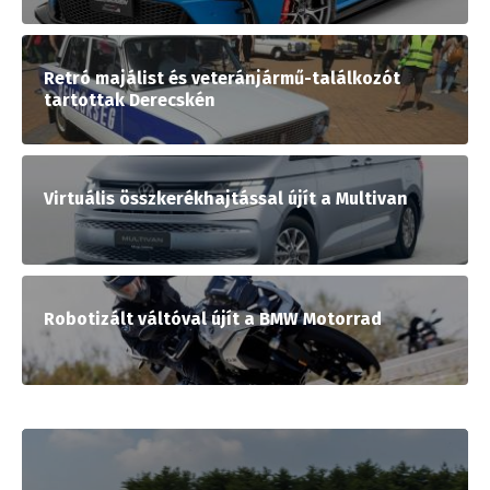
Retró majálist és veteránjármű-találkozót
tartottak Derecskén
Virtuális összkerékhajtással újít a Multivan
Robotizált váltóval újít a BMW Motorrad