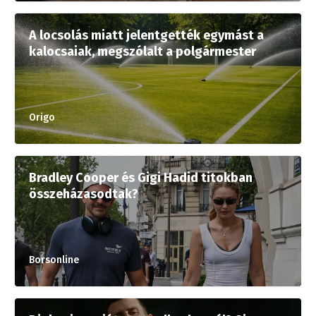
A locsolás miatt jelentgették egymást a
kalocsaiak, megszólalt a polgármester
Origo
Bradley Cooper és Gigi Hadid titokban
összeházasodtak?
Borsonline