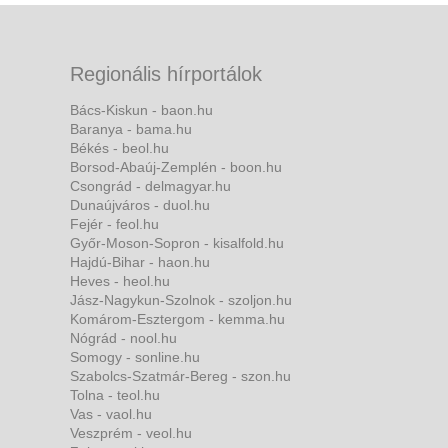
Regionális hírportálok
Bács-Kiskun - baon.hu
Baranya - bama.hu
Békés - beol.hu
Borsod-Abaúj-Zemplén - boon.hu
Csongrád - delmagyar.hu
Dunaújváros - duol.hu
Fejér - feol.hu
Győr-Moson-Sopron - kisalfold.hu
Hajdú-Bihar - haon.hu
Heves - heol.hu
Jász-Nagykun-Szolnok - szoljon.hu
Komárom-Esztergom - kemma.hu
Nógrád - nool.hu
Somogy - sonline.hu
Szabolcs-Szatmár-Bereg - szon.hu
Tolna - teol.hu
Vas - vaol.hu
Veszprém - veol.hu