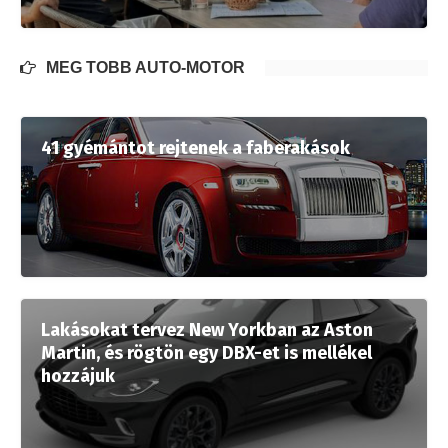
MÉG TÖBB AUTÓ-MOTOR
41 gyémántot rejtenek a faberakások
Lakásokat tervez New Yorkban az Aston
Martin, és rögtön egy DBX-et is mellékel
hozzájuk