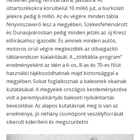
úttartozékokra körülbelül 10 millió jut, a burkolati
jelekre pedig 6 millió. Az év végére minden tábla
fényvisszaverő lesz a megyében, Székesfehérvárott
és Dunaújvárosban pedig minden jelzés az új Kresz
előírásaihoz igazodik. És aminek minden autós,
motoros örül: végre megkezdték az útbaigazító
táblarendszer kialakítását. A „zöldtábla-program”
eredményeként az idén a 6-os, 8-as és 70-es főút
használói tájékozódhatnak majd biztonsággal a
megyében. Sokat foglalkoznak a balesetek okainak
kutatásával. A megyeiek országos kezdeményezése
volt a peremlyukkártyás baleseti nyilvántartás
bevezetése. Az alapos kutatásnak meg is van az
eredménye, jó néhány csomópont veszélyforrását
sikerült kideríteni és megszüntetni.