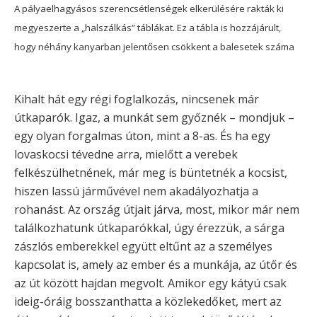
A pályaelhagyásos szerencsétlenségek elkerülésére rakták ki
megyeszerte a „halszálkás” táblákat. Ez a tábla is hozzájárult,
hogy néhány kanyarban jelentősen csökkent a balesetek száma
Kihalt hát egy régi foglalkozás, nincsenek már
útkaparók. Igaz, a munkát sem győznék – mondjuk –
egy olyan forgalmas úton, mint a 8-as. És ha egy
lovaskocsi tévedne arra, mielőtt a verebek
felkészülhetnének, már meg is büntetnék a kocsist,
hiszen lassú járművével nem akadályozhatja a
rohanást. Az ország útjait járva, most, mikor már nem
találkozhatunk útkaparókkal, úgy érezzük, a sárga
zászlós emberekkel együtt eltűnt az a személyes
kapcsolat is, amely az ember és a munkája, az útőr és
az út között hajdan megvolt. Amikor egy kátyú csak
ideig-óráig bosszanthatta a közlekedőket, mert az