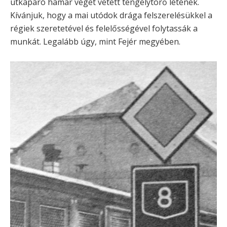
útkaparó hamar véget vetett tengelytörő létének.
Kívánjuk, hogy a mai utódok drága felszerelésükkel a
régiek szeretetével és felelősségével folytassák a
munkát. Legalább úgy, mint Fejér megyében.