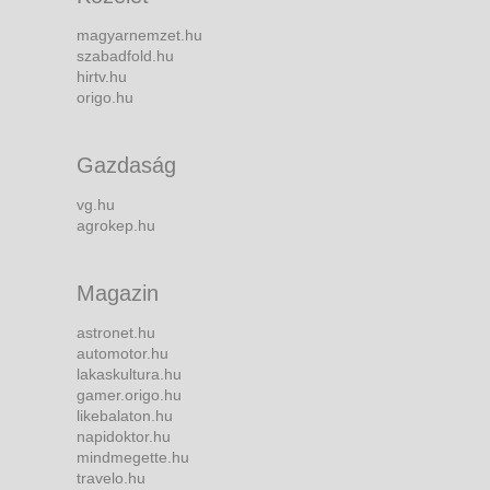
magyarnemzet.hu
szabadfold.hu
hirtv.hu
origo.hu
Gazdaság
vg.hu
agrokep.hu
Magazin
astronet.hu
automotor.hu
lakaskultura.hu
gamer.origo.hu
likebalaton.hu
napidoktor.hu
mindmegette.hu
travelo.hu