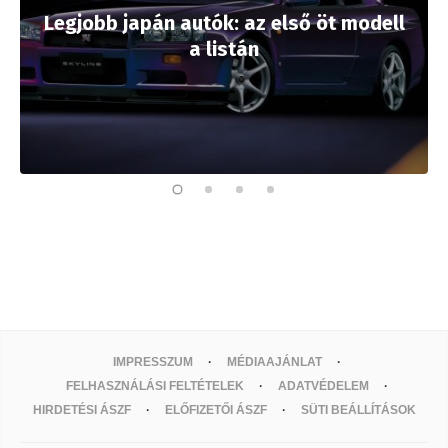
Legjobb japán autók: az első öt modell
a listán
IMPRESSZUM
MÉDIAAJÁNLAT
FELHASZNÁLÁSI FELTÉTELEK
ADATVÉDELEM
HIRDETÉSI ÁSZF
ELŐFIZETŐI ÁSZF
SÜTI BEÁLLÍTÁSOK