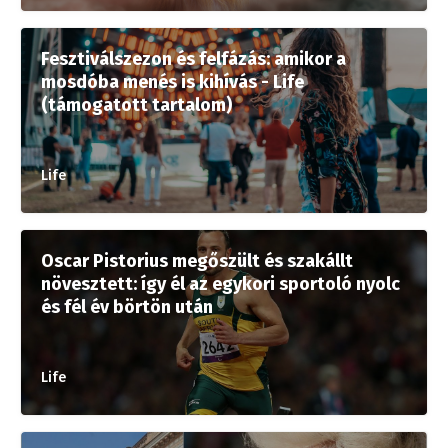
Fesztiválszezon és felfázás: amikor a
mosdóba menés is kihívás - Life
(támogatott tartalom)
Life
Oscar Pistorius megőszült és szakállt
növesztett: így él az egykori sportoló nyolc
és fél év börtön után
Life