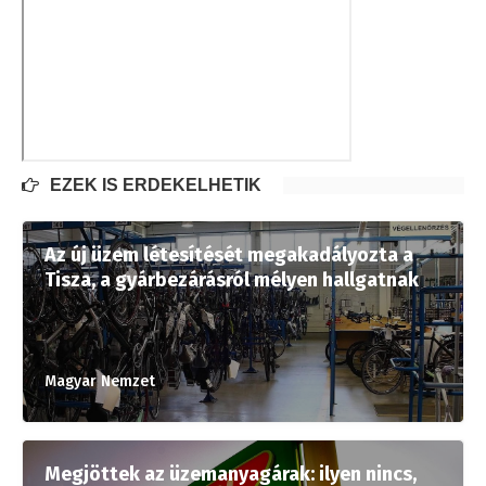
EZEK IS ÉRDEKELHETIK
Az új üzem létesítését megakadályozta a
Tisza, a gyárbezárásról mélyen hallgatnak
Magyar Nemzet
Megjöttek az üzemanyagárak: ilyen nincs,