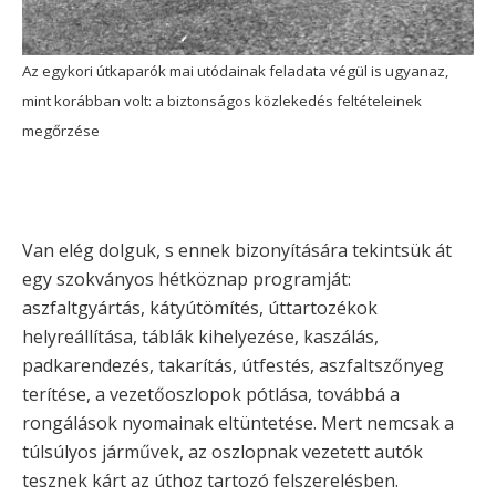
Az egykori útkaparók mai utódainak feladata végül is ugyanaz,
mint korábban volt: a biztonságos közlekedés feltételeinek
megőrzése
Van elég dolguk, s ennek bizonyítására tekintsük át
egy szokványos hétköznap programját:
aszfaltgyártás, kátyútömítés, úttartozékok
helyreállítása, táblák kihelyezése, kaszálás,
padkarendezés, takarítás, útfestés, aszfaltszőnyeg
terítése, a vezetőoszlopok pótlása, továbbá a
rongálások nyomainak eltüntetése. Mert nemcsak a
túlsúlyos járművek, az oszlopnak vezetett autók
tesznek kárt az úthoz tartozó felszerelésben.