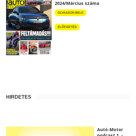
2024/Március száma
OLVASSON BELE
ELŐFIZETÉS
HIRDETÉS
Autó-Motor
podcast 1. -