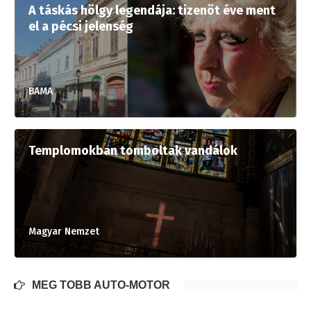
A táskás hölgy legendája: tizenöt éve ment
el a pécsi jelenség
BAMA
Templomokban tomboltak vandálok
Magyar Nemzet
MÉG TÖBB AUTÓ-MOTOR