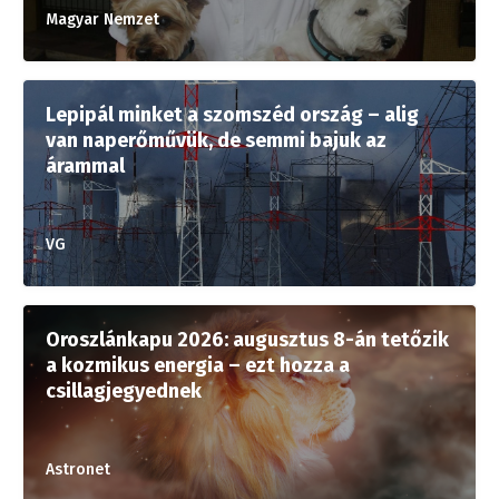
Magyar Nemzet
Lepipál minket a szomszéd ország – alig
van naperőművük, de semmi bajuk az
árammal
VG
Oroszlánkapu 2026: augusztus 8-án tetőzik
a kozmikus energia – ezt hozza a
csillagjegyednek
Astronet