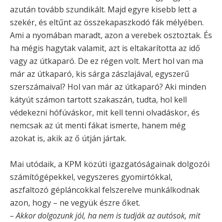
azután tovább szundikált. Majd egyre kisebb lett a
szekér, és eltűnt az összekapaszkodó fák mélyében.
Ami a nyomában maradt, azon a verebek osztoztak. És
ha mégis hagytak valamit, azt is eltakarította az idő
vagy az útkaparó. De ez régen volt. Mert hol van ma
már az útkaparó, kis sárga zászlajával, egyszerű
szerszámaival? Hol van már az útkaparó? Aki minden
kátyút számon tartott szakaszán, tudta, hol kell
védekezni hófúváskor, mit kell tenni olvadáskor, és
nemcsak az út menti fákat ismerte, hanem még
azokat is, akik az ő útján jártak.
Mai utódaik, a KPM közúti igazgatóságainak dolgozói
számítógépekkel, vegyszeres gyomirtókkal,
aszfaltozó gépláncokkal felszerelve munkálkodnak
azon, hogy – ne vegyük észre őket.
– Akkor dolgozunk jól, ha nem is tudják az autósok, mit