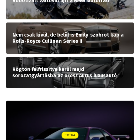
Robotizált váltóval újít a BMW Motorrad
Nem csak kívül, de belül is Emily-szobrot kap a
Rolls-Royce Cullinan Series II
Rögtön felfrissítve kerül majd
sorozatgyártásba az orosz Aurus luxusautó
EXTRA