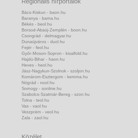
Regionális hírportálok
Bács-Kiskun - baon.hu
Baranya - bama.hu
Békés - beol.hu
Borsod-Abaúj-Zemplén - boon.hu
Csongrád - delmagyar.hu
Dunaújváros - duol.hu
Fejér - feol.hu
Győr-Moson-Sopron - kisalfold.hu
Hajdú-Bihar - haon.hu
Heves - heol.hu
Jász-Nagykun-Szolnok - szoljon.hu
Komárom-Esztergom - kemma.hu
Nógrád - nool.hu
Somogy - sonline.hu
Szabolcs-Szatmár-Bereg - szon.hu
Tolna - teol.hu
Vas - vaol.hu
Veszprém - veol.hu
Zala - zaol.hu
Közélet