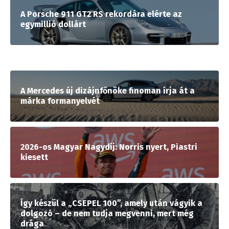
A Porsche 911 GT2 RS rekordára elérte az
egymillió dollárt
A Mercedes új dizájnfőnöke finoman írja át a
márka formanyelvét
2026-os Magyar Nagydíj: Norris nyert, Piastri
kiesett
Így készül a „CSEPEL 100”, amely után vágyik a
dolgozó – de nem tudja megvenni, mert még
drága