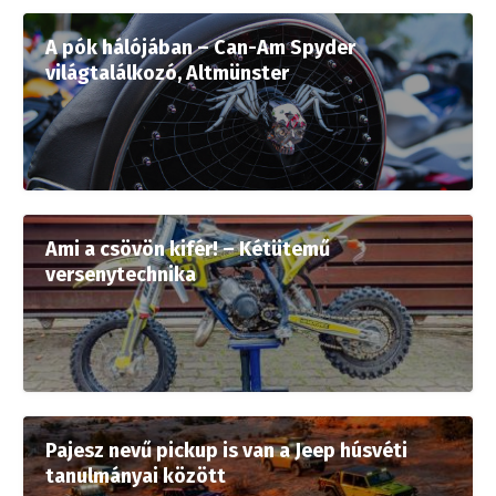
A pók hálójában – Can-Am Spyder
világtalálkozó, Altmünster
Ami a csövön kifér! – Kétütemű
versenytechnika
Pajesz nevű pickup is van a Jeep húsvéti
tanulmányai között