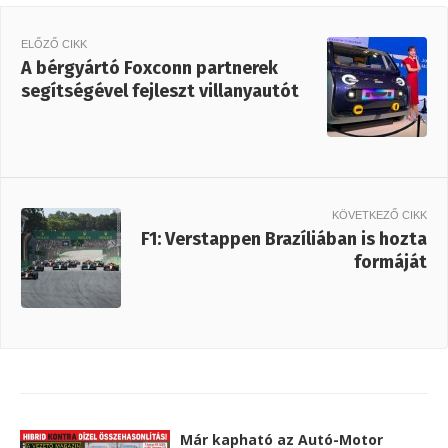
ELŐZŐ CIKK
A bérgyártó Foxconn partnerek
segítségével fejleszt villanyautót
KÖVETKEZŐ CIKK
F1: Verstappen Brazíliában is hozta
formáját
Már kapható az Autó-Motor