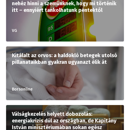
nehéz hinni a szemünknek, hogy mi történik
itt – ennyiért tankolhatunk péntektől
VG
Kitálalt az orvos: a haldokló betegek utolsó
pillanataikban gyakran ugyanazt élik át
Borsonline
Válságkezelés helyett dobozolás:
energiakrízis dúl az országban, de Kapitány
István minisztériumában sokan egész