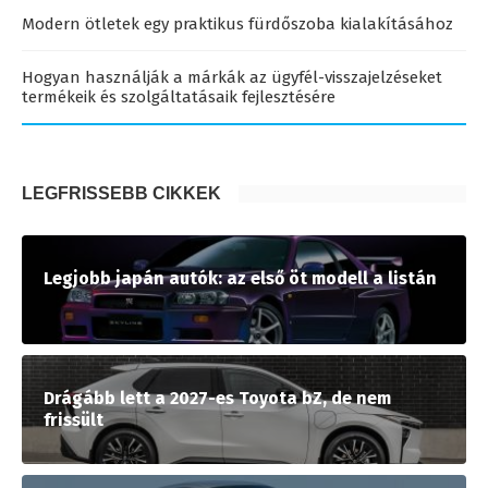
Modern ötletek egy praktikus fürdőszoba kialakításához
Hogyan használják a márkák az ügyfél-visszajelzéseket
termékeik és szolgáltatásaik fejlesztésére
LEGFRISSEBB CIKKEK
Legjobb japán autók: az első öt modell a listán
Drágább lett a 2027-es Toyota bZ, de nem
frissült