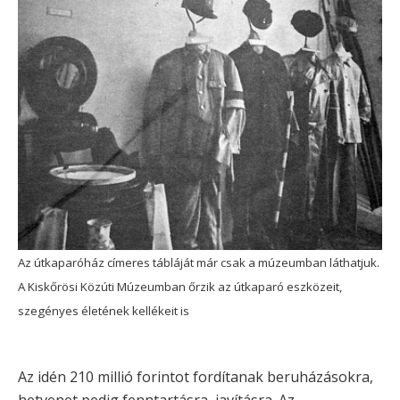
Az útkaparóház címeres tábláját már csak a múzeumban láthatjuk.
A Kiskőrösi Közúti Múzeumban őrzik az útkaparó eszközeit,
szegényes életének kellékeit is
Az idén 210 millió forintot fordítanak beruházásokra,
hetvenet pedig fenntartásra, javításra. Az