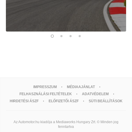
IMPRESSZUM
MÉDIAAJÁNLAT
FELHASZNÁLÁSI FELTÉTELEK
ADATVÉDELEM
HIRDETÉSI ÁSZF
ELŐFIZETŐI ÁSZF
SÜTI BEÁLLÍTÁSOK
Az Automotor.hu kiadója a Mediaworks Hungary Zrt. © Minden jog
fenntartva