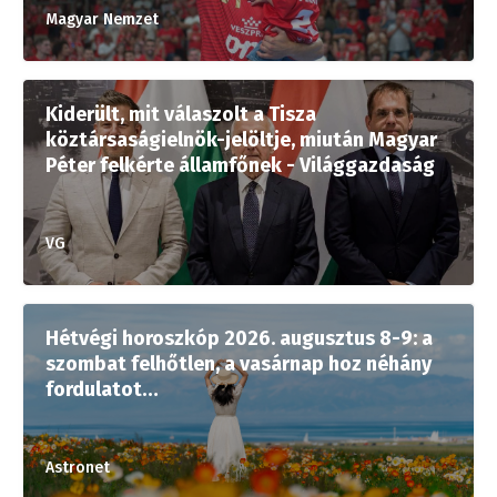
Magyar Nemzet
Kiderült, mit válaszolt a Tisza
köztársaságielnök-jelöltje, miután Magyar
Péter felkérte államfőnek - Világgazdaság
VG
Hétvégi horoszkóp 2026. augusztus 8-9: a
szombat felhőtlen, a vasárnap hoz néhány
fordulatot…
Astronet