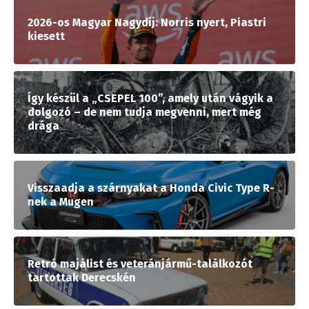
2026-os Magyar Nagydíj: Norris nyert, Piastri
kiesett
Így készül a „CSEPEL 100”, amely után vágyik a
dolgozó – de nem tudja megvenni, mert még
drága
Visszaadja a szárnyakat a Honda Civic Type R-
nek a Mugen
Retró majálist és veteránjármű-találkozót
tartottak Derecskén