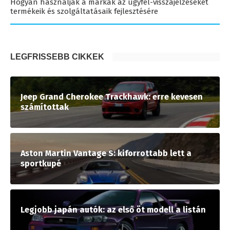
Hogyan használják a márkák az ügyfél-visszajelzéseket
termékeik és szolgáltatásaik fejlesztésére
LEGFRISSEBB CIKKEK
Jeep Grand Cherokee Trackhawk: erre kevesen
számítottak
Aston Martin Vantage S: kiforrottabb lett a
sportkupé
Legjobb japán autók: az első öt modell a listán