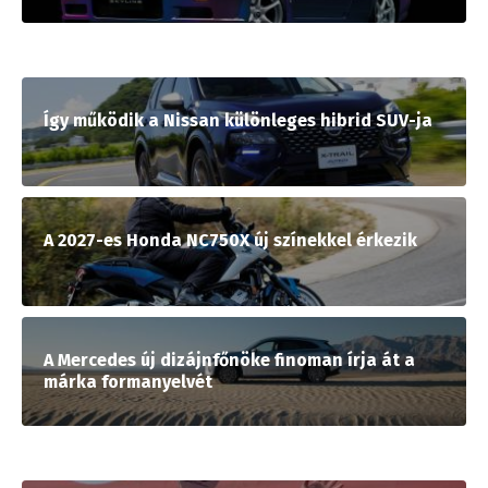
Így működik a Nissan különleges hibrid SUV-ja
A 2027-es Honda NC750X új színekkel érkezik
A Mercedes új dizájnfőnöke finoman írja át a
márka formanyelvét