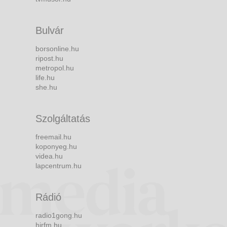
Bulvár
borsonline.hu
ripost.hu
metropol.hu
life.hu
she.hu
Szolgáltatás
freemail.hu
koponyeg.hu
videa.hu
lapcentrum.hu
Rádió
radio1gong.hu
hirfm.hu