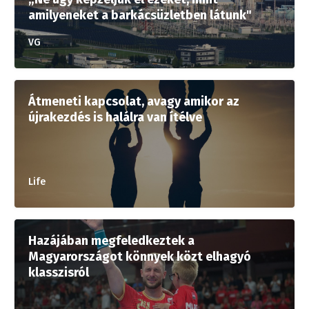
amilyeneket a barkácsüzletben látunk"
VG
Átmeneti kapcsolat, avagy amikor az
újrakezdés is halálra van ítélve
Life
Hazájában megfeledkeztek a
Magyarországot könnyek közt elhagyó
klasszisról