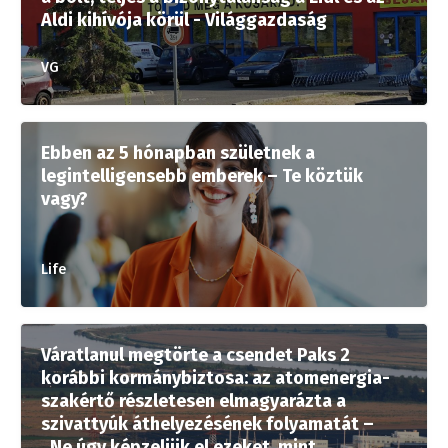
Aldi kihívója körül - Világgazdaság
VG
Ebben az 5 hónapban születnek a
legintelligensebb emberek – Te köztük
vagy?
Life
Váratlanul megtörte a csendet Paks 2
korábbi kormánybiztosa: az atomenergia-
szakértő részletesen elmagyarázta a
szivattyúk áthelyezésének folyamatát –
„Ne úgy képzeljük el ezeket, mint