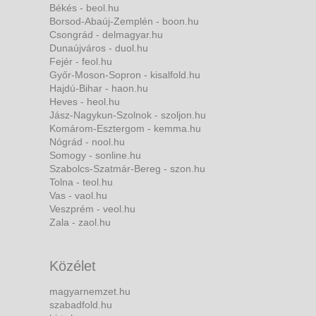
Békés - beol.hu
Borsod-Abaúj-Zemplén - boon.hu
Csongrád - delmagyar.hu
Dunaújváros - duol.hu
Fejér - feol.hu
Győr-Moson-Sopron - kisalfold.hu
Hajdú-Bihar - haon.hu
Heves - heol.hu
Jász-Nagykun-Szolnok - szoljon.hu
Komárom-Esztergom - kemma.hu
Nógrád - nool.hu
Somogy - sonline.hu
Szabolcs-Szatmár-Bereg - szon.hu
Tolna - teol.hu
Vas - vaol.hu
Veszprém - veol.hu
Zala - zaol.hu
Közélet
magyarnemzet.hu
szabadfold.hu