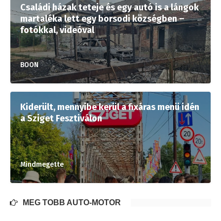
Családi házak teteje és egy autó is a lángok
martaléka lett egy borsodi községben –
fotókkal, videóval
BOON
Kiderült, mennyibe kerül a fixáras menü idén
a Sziget Fesztiválon
Mindmegette
MÉG TÖBB AUTÓ-MOTOR