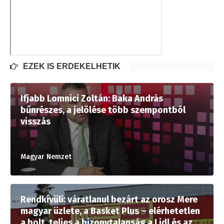
EZEK IS ÉRDEKELHETIK
Ifjabb Lomnici Zoltán: Baka András
bűnrészes, a jelölése több szempontból
visszás
Magyar Nemzet
Rendkívüli: váratlanul bezárt az orosz Mere
magyar üzlete, a Basket Plus – elérhetetlen
a bolt, teljes a bizonytalanság a Lidl és az