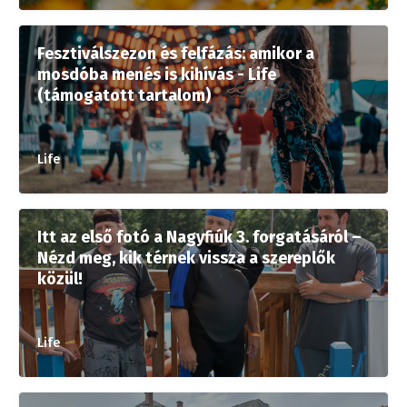
Fesztiválszezon és felfázás: amikor a
mosdóba menés is kihívás - Life
(támogatott tartalom)
Life
Itt az első fotó a Nagyfiúk 3. forgatásáról –
Nézd meg, kik térnek vissza a szereplők
közül!
Life