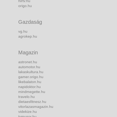
hirtv.hu
origo.hu
Gazdaság
vg.hu
agrokep.hu
Magazin
astronet.hu
automotor.hu
lakaskultura.hu
gamer.origo.hu
likebalaton.hu
napidoktor.hu
mindmegette.hu
travelo.hu
dietaesfitnesz.hu
vitorlazasmagazin.hu
videkize.hu
tvmusor.hu