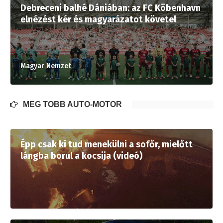
Debreceni balhé Dániában: az FC Köbenhavn
elnézést kér és magyarázatot követel
Magyar Nemzet
MÉG TÖBB AUTÓ-MOTOR
Épp csak ki tud menekülni a sofőr, mielőtt
lángba borul a kocsija (videó)