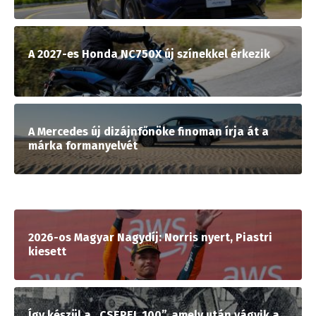
A 2027-es Honda NC750X új színekkel érkezik
A Mercedes új dizájnfőnöke finoman írja át a
márka formanyelvét
2026-os Magyar Nagydíj: Norris nyert, Piastri
kiesett
Így készül a „CSEPEL 100”, amely után vágyik a