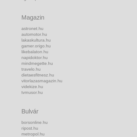
Magazin
astronet.hu
automotor.hu
lakaskultura.hu
gamer.origo.hu
likebalaton.hu
napidoktor.hu
mindmegette.hu
travelo.hu
dietaesfitnesz.hu
vitorlazasmagazin.hu
videkize.hu
tvmusor.hu
Bulvár
borsonline.hu
ripost.hu
metropol.hu