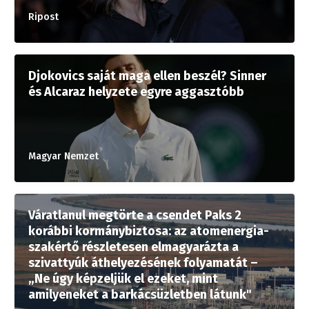
Ripost
Djokovics saját maga ellen beszél? Sinner
és Alcaraz helyzete egyre aggasztóbb
Magyar Nemzet
Váratlanul megtörte a csendet Paks 2
korábbi kormánybiztosa: az atomenergia-
szakértő részletesen elmagyarázta a
szivattyúk áthelyezésének folyamatát –
„Ne úgy képzeljük el ezeket, mint
amilyeneket a barkácsüzletben látunk"