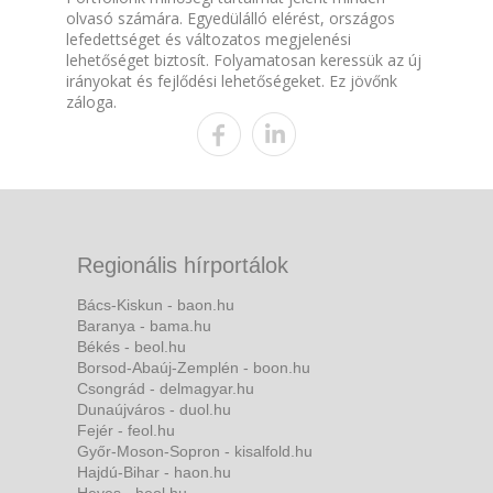
olvasó számára. Egyedülálló elérést, országos
lefedettséget és változatos megjelenési
lehetőséget biztosít. Folyamatosan keressük az új
irányokat és fejlődési lehetőségeket. Ez jövőnk
záloga.
Regionális hírportálok
Bács-Kiskun - baon.hu
Baranya - bama.hu
Békés - beol.hu
Borsod-Abaúj-Zemplén - boon.hu
Csongrád - delmagyar.hu
Dunaújváros - duol.hu
Fejér - feol.hu
Győr-Moson-Sopron - kisalfold.hu
Hajdú-Bihar - haon.hu
Heves - heol.hu