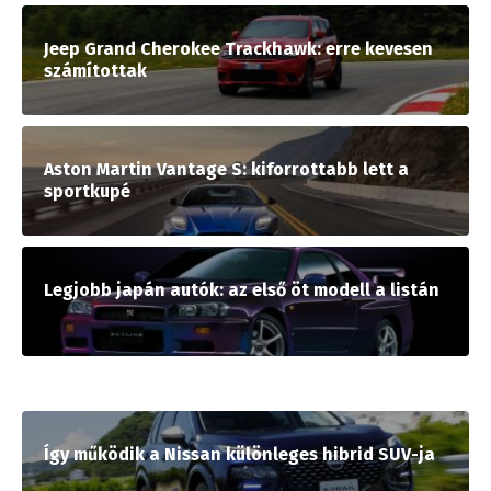
Jeep Grand Cherokee Trackhawk: erre kevesen
számítottak
Aston Martin Vantage S: kiforrottabb lett a
sportkupé
Legjobb japán autók: az első öt modell a listán
Így működik a Nissan különleges hibrid SUV-ja