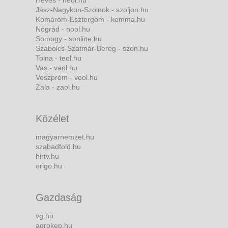
Jász-Nagykun-Szolnok - szoljon.hu
Komárom-Esztergom - kemma.hu
Nógrád - nool.hu
Somogy - sonline.hu
Szabolcs-Szatmár-Bereg - szon.hu
Tolna - teol.hu
Vas - vaol.hu
Veszprém - veol.hu
Zala - zaol.hu
Közélet
magyarnemzet.hu
szabadfold.hu
hirtv.hu
origo.hu
Gazdaság
vg.hu
agrokep.hu