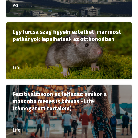
VG
Egy furcsa szag figyelmeztethet: már most
patkányok lapulhatnak az otthonodban
Life
Fesztiválszezon és felfázás: amikor a
mosdóba menés is kihívás - Life
(támogatott tartalom)
Life