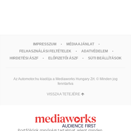
IMPRESSZUM
MÉDIAAJÁNLAT
FELHASZNÁLÁSI FELTÉTELEK
ADATVÉDELEM
HIRDETÉSI ÁSZF
ELŐFIZETŐI ÁSZF
SÜTI BEÁLLÍTÁSOK
Az Automotor.hu kiadója a Mediaworks Hungary Zrt. © Minden jog
fenntartva
VISSZA A TETEJÉRE
Portfóliónk minőségi tartalmat jelent minden