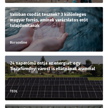
Valóban csodát tesznek? 3 különleges
magyar forrás, aminek varázslatos erőt
tulajdonítanak
Borsonline
24 naperőmű ontja az energiát: egy
Tiszafürednyi várost is ellátnának árammal
TEOL