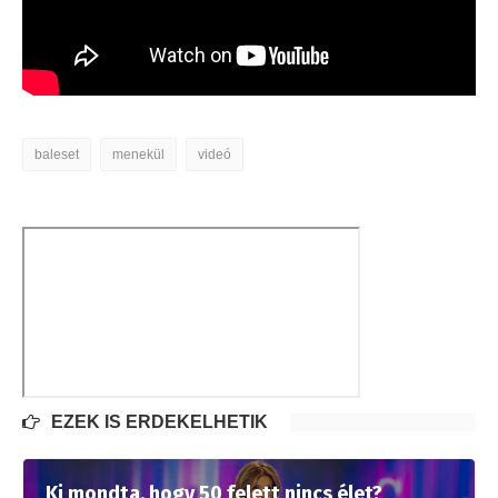
baleset
menekül
videó
EZEK IS ÉRDEKELHETIK
Ki mondta, hogy 50 felett nincs élet?