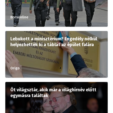
Borsonline
Lebukott a minisztérium? Engedély nélkül
helyezhették ki a táblát az épület falára
Origo
Öt világsztár, akik már a világhírnév előtt
egymásra találtak