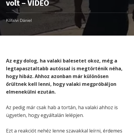
volt – VIDEÓ
Kőfalvi Dániel
Az egy dolog, ha valaki balesetet okoz, még a
legtapasztaltabb autóssal is megtörténik néha,
hogy hibáz. Ahhoz azonban már különösen
őrültnek kell lenni, hogy valaki megpróbáljon
elmenekülni ezután.
Az pedig már csak hab a tortán, ha valaki ahhoz is
ügyetlen, hogy egyáltalán lelépjen.
Ezt a reakciót nehéz lenne szavakkal leírni, érdemes