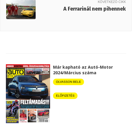
KÖVETKEZŐ CIKK
A Ferrarinál nem pihennek
Már kapható az Autó-Motor
2024/Március száma
OLVASSON BELE
ELŐFIZETÉS