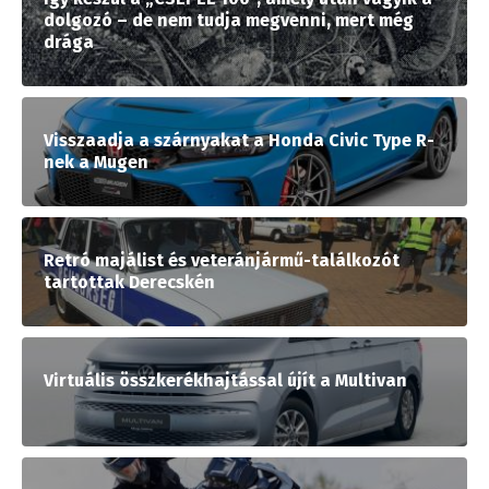
dolgozó – de nem tudja megvenni, mert még
drága
Visszaadja a szárnyakat a Honda Civic Type R-
nek a Mugen
Retró majálist és veteránjármű-találkozót
tartottak Derecskén
Virtuális összkerékhajtással újít a Multivan