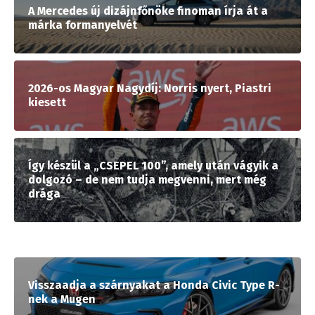
A Mercedes új dizájnfőnöke finoman írja át a
márka formanyelvét
2026-os Magyar Nagydíj: Norris nyert, Piastri
kiesett
Így készül a „CSEPEL 100”, amely után vágyik a
dolgozó – de nem tudja megvenni, mert még
drága
Visszaadja a szárnyakat a Honda Civic Type R-
nek a Mugen