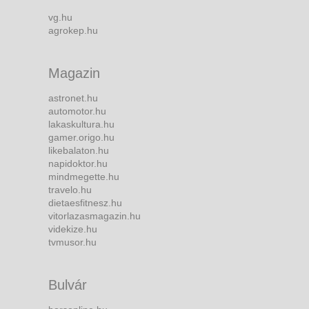
vg.hu
agrokep.hu
Magazin
astronet.hu
automotor.hu
lakaskultura.hu
gamer.origo.hu
likebalaton.hu
napidoktor.hu
mindmegette.hu
travelo.hu
dietaesfitnesz.hu
vitorlazasmagazin.hu
videkize.hu
tvmusor.hu
Bulvár