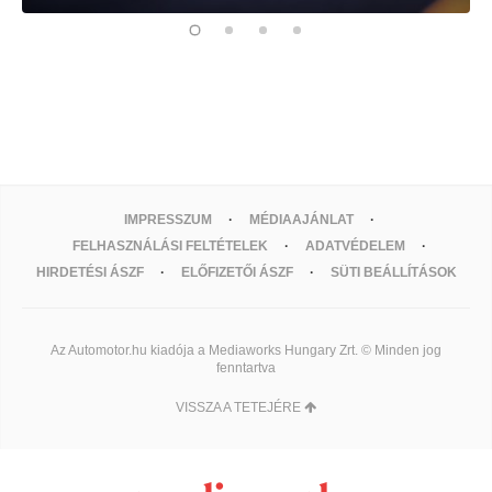
IMPRESSZUM
MÉDIAAJÁNLAT
FELHASZNÁLÁSI FELTÉTELEK
ADATVÉDELEM
HIRDETÉSI ÁSZF
ELŐFIZETŐI ÁSZF
SÜTI BEÁLLÍTÁSOK
Az Automotor.hu kiadója a Mediaworks Hungary Zrt. © Minden jog
fenntartva
VISSZA A TETEJÉRE