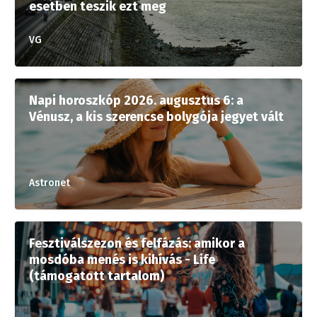
esetben teszik ezt meg
VG
Napi horoszkóp 2026. augusztus 6: a
Vénusz, a kis szerencse bolygója jegyet vált
Astronet
Fesztiválszezon és felfázás: amikor a
mosdóba menés is kihívás - Life
(támogatott tartalom)