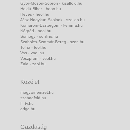
Győr-Moson-Sopron - kisalfold.hu
Hajdú-Bihar - haon.hu
Heves - heol.hu
Jász-Nagykun-Szolnok - szoljon.hu
Komárom-Esztergom - kemma.hu
Nógrád - nool.hu
Somogy - sonline.hu
Szabolcs-Szatmár-Bereg - szon.hu
Tolna - teol.hu
Vas - vaol.hu
Veszprém - veol.hu
Zala - zaol.hu
Közélet
magyarnemzet.hu
szabadfold.hu
hirtv.hu
origo.hu
Gazdaság