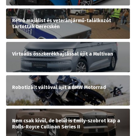
Retró majálist és veteránjármű-találkozót
tartottak Derecskén
Virtuális összkerékhajtással újít a Multivan
Robotizált váltóval újít a BMW Motorrad
Nem csak kívül, de belül is Emily-szobrot kap a
Rolls-Royce Cullinan Series II