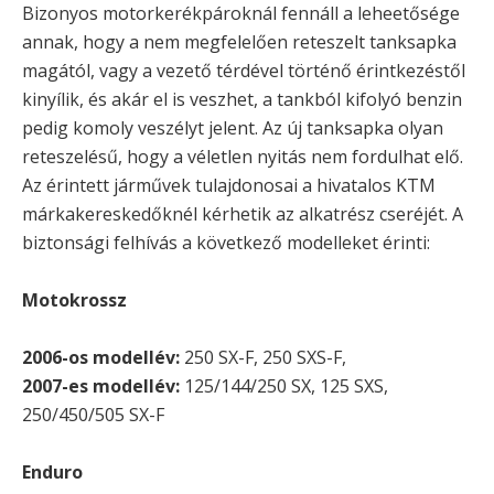
Bizonyos motorkerékpároknál fennáll a leheetősége
annak, hogy a nem megfelelően reteszelt tanksapka
magától, vagy a vezető térdével történő érintkezéstől
kinyílik, és akár el is veszhet, a tankból kifolyó benzin
pedig komoly veszélyt jelent. Az új tanksapka olyan
reteszelésű, hogy a véletlen nyitás nem fordulhat elő.
Az érintett járművek tulajdonosai a hivatalos KTM
márkakereskedőknél kérhetik az alkatrész cseréjét. A
biztonsági felhívás a következő modelleket érinti:
Motokrossz
2006-os modellév:
250 SX-F, 250 SXS-F,
2007-es modellév:
125/144/250 SX, 125 SXS,
250/450/505 SX-F
Enduro