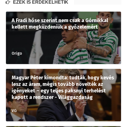
EZEK IS ÉRDEKELHETIK
A Fradi hőse szerint nem csak a Górnikkal
kellett megküzdeniük a győzelemért
Origo
Magyar Péter kimondta: tudták, hogy kevés
lesz az áram, mégis tovább növelték az
igényeket – egy teljes paksnyi terhelést
kapott a rendszer - Világgazdaság
VG