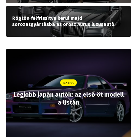
Rögtön felfrissítve kerül majd
sorozatgyártásba az orosz Aurus luxusautó
EXTRA
Legjobb japán autók: az első öt modell
a listán