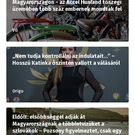
Magyarországon − az Accel Hunland tószegi
üzemében több száz embernek mondtak fel
VG
„Nem tudja kontrollálni az indulatait…” –
Hosszú Katinka őszintén vallott a válásáról
Origo
Eldőlt: elsőbbséggel adják át
Magyarországnak a többletvizüket a
szlovákok – Pozsony figyelmeztet, csak egy