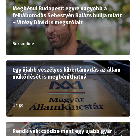
Megbénul Budapest: egyre nagyobb a
felháborodás Sebestyén Balázs bulija miatt
– Vitézy Dávid is megszólalt
Borsonline
Egy újabb veszélyes kibertámadás az állam
működését is megbéníthatná
Origo
Rendkívüli: csődbe ment egy újabb gyár