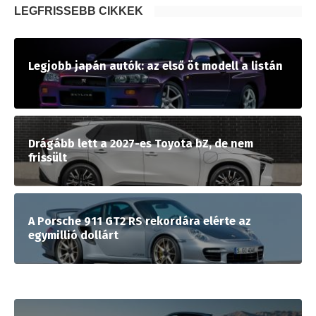
LEGFRISSEBB CIKKEK
Legjobb japán autók: az első öt modell a listán
Drágább lett a 2027-es Toyota bZ, de nem
frissült
A Porsche 911 GT2 RS rekordára elérte az
egymillió dollárt