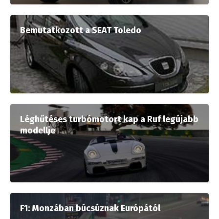
Bemutatkozott a SEAT Toledo
Léghűtéses turbómotort kap a Ruf legújabb
modellje
F1: Monzában búcsúznak Európától