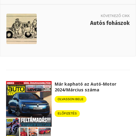
KÖVETKEZŐ CIKK
Autós fohászok
Már kapható az Autó-Motor
2024/Március száma
OLVASSON BELE
ELŐFIZETÉS