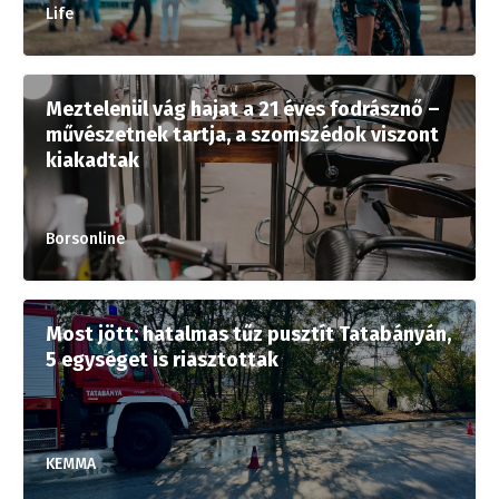
Life
Meztelenül vág hajat a 21 éves fodrásznő –
művészetnek tartja, a szomszédok viszont
kiakadtak
Borsonline
Most jött: hatalmas tűz pusztít Tatabányán,
5 egységet is riasztottak
KEMMA