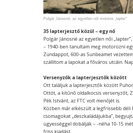
Polgár Jánosné, az egyetlen női motoros „lapter”
35 lapterjesztő közül – egy nő
Polgár Jánosné az egyetlen női „lapter”
– 1940-ben tanultam meg motorozni eg
Zündappot, 600-as Sunbeamet vezettem
szállítom a lapokat a főváros utcáin. N
Versenyzők a lapterjesztők között
Ott találjuk a lapterjesztők között Puh
Ottót, a kitűnő oldalkocsis versenyzőt, 
Pék Istvánt, az FTC volt menőjét is.
Közben már elkészült a legfrissebb déli
csomagokat „deszkaládájukba”, begyujta
ügyességgel dobálják – -néha 10-15 méte
friss kiadást.