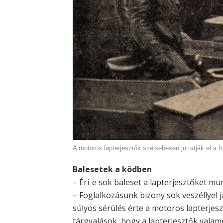
A motoros lapterjesztők szélsebesen juttatják el a f
Balesetek a ködben
– Éri-e sok baleset a lapterjesztőket m
– Foglalkozásunk bizony sok veszéllyel j
súlyos sérülés érte a motoros lapterjesz
tárgyalások, hogy a lapterjesztők valam