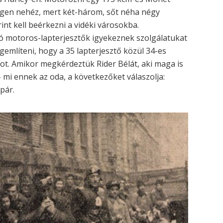
gen nehéz, mert két-három, sőt néha négy
int kell beérkezni a vidéki városokba.
zó motoros-lapterjesztők igyekeznek szolgálatukat
említeni, hogy a 35 lapterjesztő közül 34-es
t. Amikor megkérdeztük Rider Bélát, aki maga is
– mi ennek az oda, a következőket válaszolja:
pár.