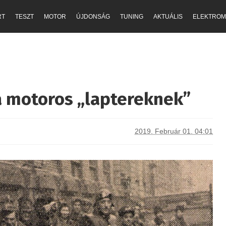
RT
TESZT
MOTOR
ÚJDONSÁG
TUNING
AKTUÁLIS
ELEKTROM
 motoros „laptereknek”
2019. Február 01. 04:01