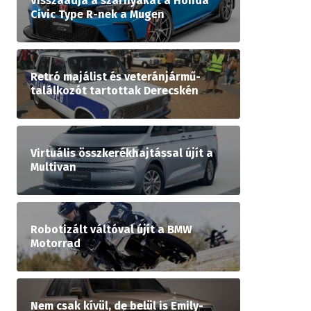
Visszaadja a szárnyakat a Honda
Civic Type R-nek a Mugen
Retró majálist és veteránjármű-
találkozót tartottak Derecskén
Virtuális összkerékhajtással újít a
Multivan
Robotizált váltóval újít a BMW
Motorrad
Nem csak kívül, de belül is Emily-