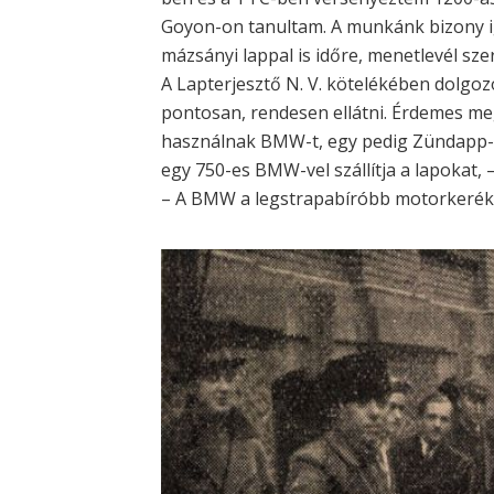
Goyon-on tanultam. A munkánk bizony i
mázsányi lappal is időre, menetlevél szer
A Lapterjesztő N. V. kötelékében dolgo
pontosan, rendesen ellátni. Érdemes meg
használnak BMW-t, egy pedig Zündapp-o
egy 750-es BMW-vel szállítja a lapokat, 
– A BMW a legstrapabíróbb motorkerék