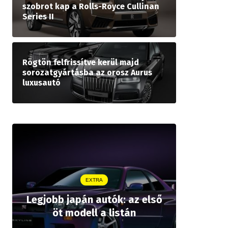
szobrot kap a Rolls-Royce Cullinan
Series II
Rögtön felfrissítve kerül majd
sorozatgyártásba az orosz Aurus
luxusautó
EXTRA
Legjobb japán autók: az első
Drágább 
öt modell a listán
bZ,