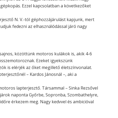
 gépkopás. Ezzel kapcsolatban a következőket
rjesztő N. V.-tól géphozzájárulást kapjunk, mert
udjuk fedezni az elhasználódással járó nagy
sajnos, közöttünk motoros kulákok is, akik 4-6
 összemotoroznak. Ezeket igyekszünk
ók is elérjék az őket megillető életszínvonalat.
terjesztőnél – Kardos Jánosnál –, aki a
otoros lapterjesztő. Társammal – Sinka Rezsővel
árok naponta Győrbe, Sopronba, Szombathelyre,
 időre érkezem meg. Nagy kedvvel és ambicióval