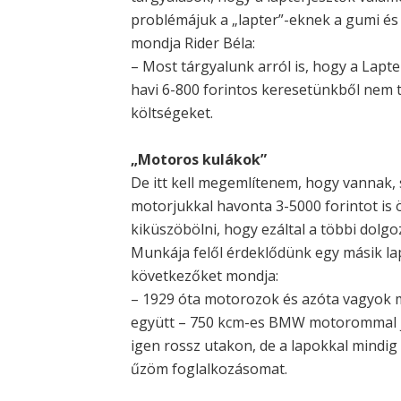
problémájuk a „lapter”-eknek a gumi és
mondja Rider Béla:
– Most tárgyalunk arról is, hogy a Lapte
havi 6-800 forintos keresetünkből nem t
költségeket.
„Motoros kulákok”
De itt kell megemlítenem, hogy vannak, 
motorjukkal havonta 3-5000 forintot is
kiküszöbölni, hogy ezáltal a többi dolgoz
Munkája felől érdeklődünk egy másik lap
következőket mondja:
– 1929 óta motorozok és azóta vagyok m
együtt – 750 kcm-es BMW motorommal j
igen rossz utakon, de a lapokkal mindig
űzöm foglalkozásomat.