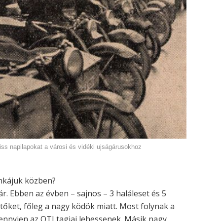
riss napilapokat a városi és vidéki ujságárusokhoz
unkájuk közben?
ár. Ebben az évben – sajnos – 3 haláleset és 5
tőket, főleg a nagy ködök miatt. Most folynak a
ennyien az OTI tagjai lehessenek. Másik nagy