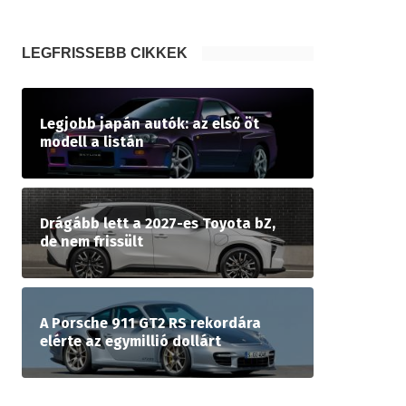
LEGFRISSEBB CIKKEK
Legjobb japán autók: az első öt
modell a listán
Drágább lett a 2027-es Toyota bZ,
de nem frissült
A Porsche 911 GT2 RS rekordára
elérte az egymillió dollárt