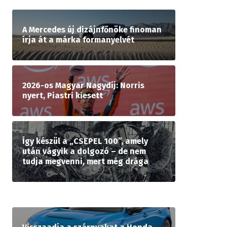
A Mercedes új dizájnfőnöke finoman
írja át a márka formanyelvét
2026-os Magyar Nagydíj: Norris
nyert, Piastri kiesett
Így készül a „CSEPEL 100”, amely
után vágyik a dolgozó – de nem
tudja megvenni, mert még drága