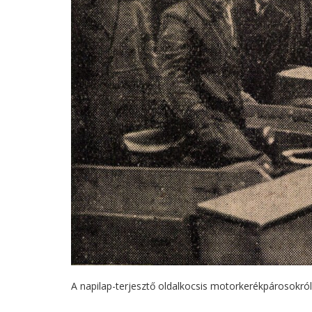
A napilap-terjesztő oldalkocsis motorkerékpárosokró