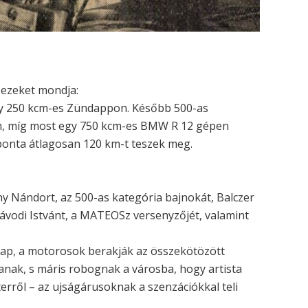
, ezeket mondja:
y 250 kcm-es Zündappon. Később 500-as
, míg most egy 750 kcm-es BMW R 12 gépen
aponta átlagosan 120 km-t teszek meg.
ony Nándort, az 500-as kategória bajnokát, Balczer
Závodi Istvánt, a MATEOSz versenyzőjét, valamint
 lap, a motorosok berakják az összekötözött
nak, s máris robognak a városba, hogy artista
rről – az ujságárusoknak a szenzációkkal teli