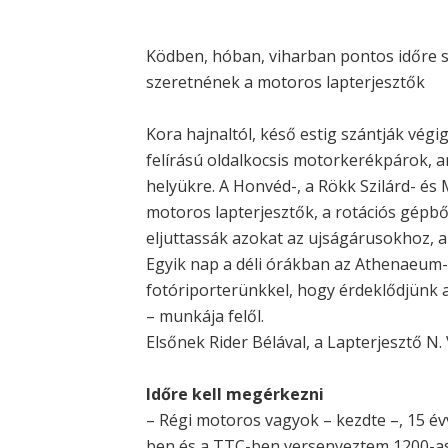
Ködben, hóban, viharban pontos időre sz
szeretnének a motoros lapterjesztők
Kora hajnaltól, késő estig szántják végig
felírású oldalkocsis motorkerékpárok, am
helyükre. A Honvéd-, a Rökk Szilárd- é
motoros lapterjesztők, a rotációs gépbő
eljuttassák azokat az ujságárusokhoz, 
Egyik nap a déli órákban az Athenaeum-
fotóriporterünkkel, hogy érdeklődjünk a 
– munkája felől.
Elsőnek Rider Bélával, a Lapterjesztő N. 
Időre kell megérkezni
– Régi motoros vagyok – kezdte –, 15 év
ben és a TTC-ben versenyeztem 1200-as