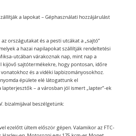
állítják a lapokat – Géphasználati hozzájárulást
 az országutakat és a pesti utcákat a „sajtó”
elyek a hazai napilapokat szállítják rendeltetési
s Miksa-utcában várakoznak nap, mint nap a
l kijövő sajtótermékekre, hogy pontosan, időre
a vonatokhoz és a vidéki lapbizományosokhoz.
nyomda épülete elé látogattunk el
lapterjesztők – a városban jól ismert „lapter”-ek
V. bizalmijával beszélgetünk:
vel ezelőtt ültem először gépen. Valamikor az FTC-
 Harley-en. Motorozni egy 175 kcm-es Monet