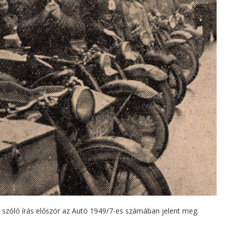
l szóló írás először az Autó 1949/7-es számában jelent meg.