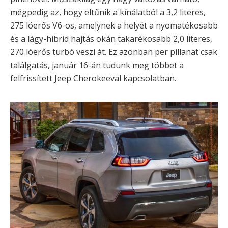
mégpedig az, hogy eltűnik a kínálatból a 3,2 literes,
275 lóerős V6-os, amelynek a helyét a nyomatékosabb
és a lágy-hibrid hajtás okán takarékosabb 2,0 literes,
270 lóerős turbó veszi át. Ez azonban per pillanat csak
találgatás, január 16-án tudunk meg többet a
felfrissített Jeep Cherokeeval kapcsolatban.