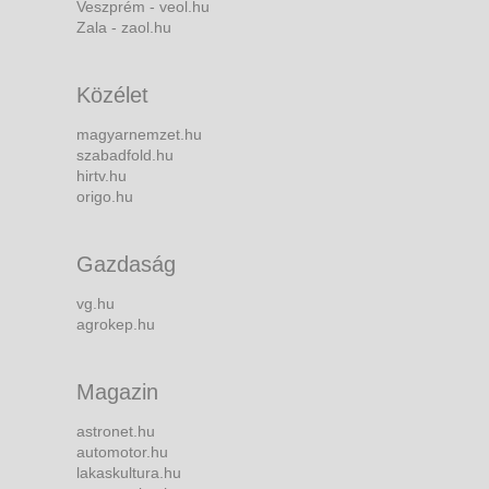
Veszprém - veol.hu
Zala - zaol.hu
Közélet
magyarnemzet.hu
szabadfold.hu
hirtv.hu
origo.hu
Gazdaság
vg.hu
agrokep.hu
Magazin
astronet.hu
automotor.hu
lakaskultura.hu