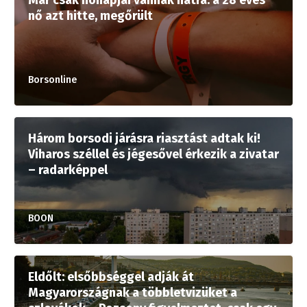
nő azt hitte, megőrült
Borsonline
Három borsodi járásra riasztást adtak ki!
Viharos széllel és jégesővel érkezik a zivatar
– radarképpel
BOON
Eldőlt: elsőbbséggel adják át
Magyarországnak a többletvizüket a