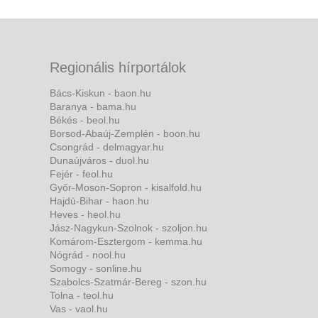
Regionális hírportálok
Bács-Kiskun - baon.hu
Baranya - bama.hu
Békés - beol.hu
Borsod-Abaúj-Zemplén - boon.hu
Csongrád - delmagyar.hu
Dunaújváros - duol.hu
Fejér - feol.hu
Győr-Moson-Sopron - kisalfold.hu
Hajdú-Bihar - haon.hu
Heves - heol.hu
Jász-Nagykun-Szolnok - szoljon.hu
Komárom-Esztergom - kemma.hu
Nógrád - nool.hu
Somogy - sonline.hu
Szabolcs-Szatmár-Bereg - szon.hu
Tolna - teol.hu
Vas - vaol.hu