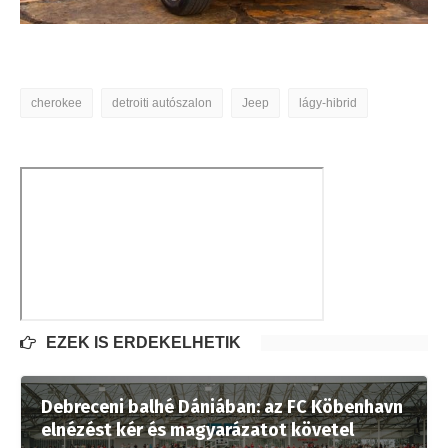
cherokee
detroiti autószalon
Jeep
lágy-hibrid
EZEK IS ÉRDEKELHETIK
Debreceni balhé Dániában: az FC Köbenhavn
elnézést kér és magyarázatot követel