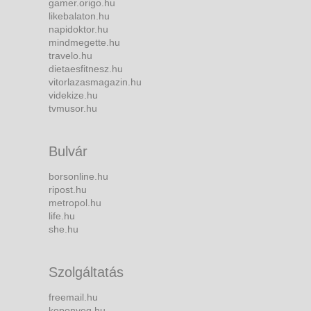
gamer.origo.hu
likebalaton.hu
napidoktor.hu
mindmegette.hu
travelo.hu
dietaesfitnesz.hu
vitorlazasmagazin.hu
videkize.hu
tvmusor.hu
Bulvár
borsonline.hu
ripost.hu
metropol.hu
life.hu
she.hu
Szolgáltatás
freemail.hu
koponyeg.hu