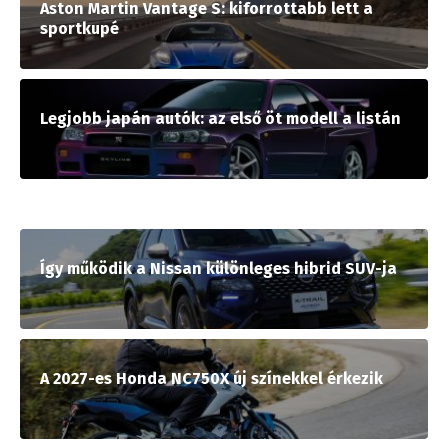
Aston Martin Vantage S: kiforrottabb lett a
sportkupé
Legjobb japán autók: az első öt modell a listán
Így működik a Nissan különleges hibrid SUV-ja
A 2027-es Honda NC750X új színekkel érkezik