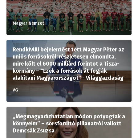
Magyar Nemzet
Rendkívüli bejelentést tett Magyar Péter az
uniós forrásokról: részletesen elmondta,
mire költ el 6000 milliárd forintot a Tisza-
kormány – "Ezek a források át fogják
alakítani Magyarországot" - Világgazdaság
VG
„Megmagyarázhatatlan módon potyogtak a
könnyeim” – sorsfordító pillanatról vallott
Demcsák Zsuzsa