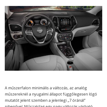
A műszerfalon minimális a változás, az analóg
műszereknél a nyugalmi állapot függőlegesen lógó
mutatót jelent szemben a jelenlegi „7 óránál”
pihenővel. Műszakilag egy nagy változás várható,