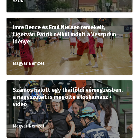
SZON
Imre Bence és Emil Nielsen remekelt,
Ligetvári Patrik nélkül indult a Veszprém
idénye
Magyar Nemzet
Számos halott egy thaiföldi vérengzésben,
a nagyszüleit is megölte a kiskamasz +
videó
Magyar Nemzet