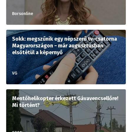
Borsonline
Sokk: megszűnik egy népszerű tv-csatorna
Magyarországon − már augusztusban
elsötétül a képernyő
VG
Mentőhelikopter érkezett Gávavencsellőre!
Mi történt?