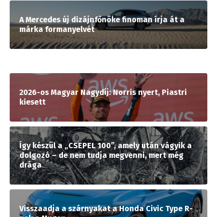
A Mercedes új dizájnfőnöke finoman írja át a
márka formanyelvét
2026-os Magyar Nagydíj: Norris nyert, Piastri
kiesett
Így készül a „CSEPEL 100”, amely után vágyik a
dolgozó – de nem tudja megvenni, mert még
drága
Visszaadja a szárnyakat a Honda Civic Type R-