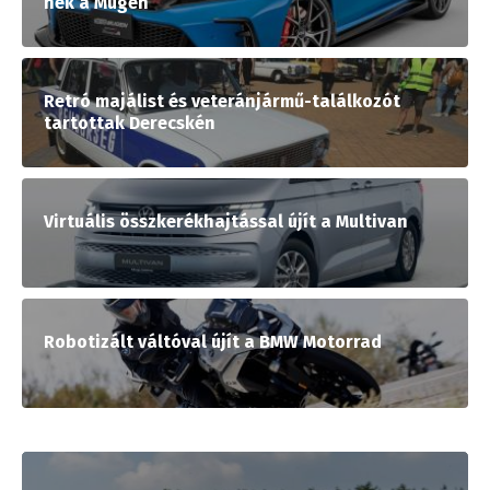
nek a Mugen
Retró majálist és veteránjármű-találkozót
tartottak Derecskén
Virtuális összkerékhajtással újít a Multivan
Robotizált váltóval újít a BMW Motorrad