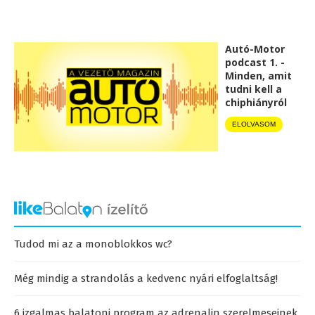
Autó-Motor
podcast 1. -
Minden, amit
tudni kell a
chiphiányról
ELOLVASOM
Tudod mi az a monoblokkos wc?
Még mindig a strandolás a kedvenc nyári elfoglaltság!
6 izgalmas balatoni program az adrenalin szerelmeseinek