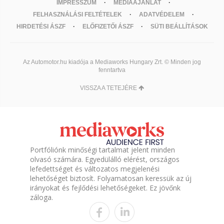
IMPRESSZUM
MÉDIAAJÁNLAT
FELHASZNÁLÁSI FELTÉTELEK
ADATVÉDELEM
HIRDETÉSI ÁSZF
ELŐFIZETŐI ÁSZF
SÜTI BEÁLLÍTÁSOK
Az Automotor.hu kiadója a Mediaworks Hungary Zrt. © Minden jog
fenntartva
VISSZA A TETEJÉRE
Portfóliónk minőségi tartalmat jelent minden
olvasó számára. Egyedülálló elérést, országos
lefedettséget és változatos megjelenési
lehetőséget biztosít. Folyamatosan keressük az új
irányokat és fejlődési lehetőségeket. Ez jövőnk
záloga.