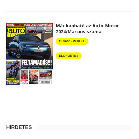
Már kapható az Autó-Motor
2024/Március száma
OLVASSON BELE
ELŐFIZETÉS
HIRDETÉS