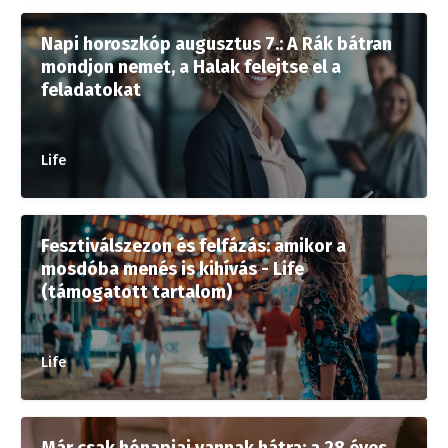
Napi horoszkóp augusztus 7.: A Rák bátran
mondjon nemet, a Halak felejtse el a
feladatokat
Life
Fesztiválszezon és felfázás: amikor a
mosdóba menés is kihívás - Life
(támogatott tartalom)
Life
Már csak hónapjai vannak hátra: a 28 éves