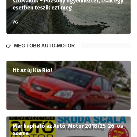
szlovákok – Pozsony figyelmeztet, csak egy
esetben teszik ezt meg
VG
MÉG TÖBB AUTÓ-MOTOR
Itt az új Kia Rio!
Már kapható az Autó-Motor 2018/25-26-os
száma