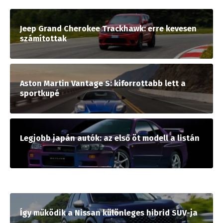
Jeep Grand Cherokee Trackhawk: erre kevesen
számítottak
Aston Martin Vantage S: kiforrottabb lett a
sportkupé
Legjobb japán autók: az első öt modell a listán
Így működik a Nissan különleges hibrid SUV-ja