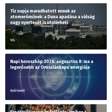
Tíz napja maradhatott ennek az
atomerőműnek: a Duna apadása a válság
nagy nyertesét is utolérheti
VG
Napi horoszkóp 2026. augusztus 8: ma a
legerősebb az Oroszlánkapu energiája
Astronet