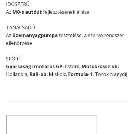
IDŐSZERŰ
Az
M0-s autóút
fejlesztésének állása.
TANÁCSADÓ
Az
üzemanyagpumpa
tesztelése, a szervo rendszer
ellenőrzése
SPORT
Gyorsasági motoros GP:
Estoril,
Motokrossz-vb:
Hollandia,
Rali-ob:
Miskolc,
Formula-1:
Török Nagydíj