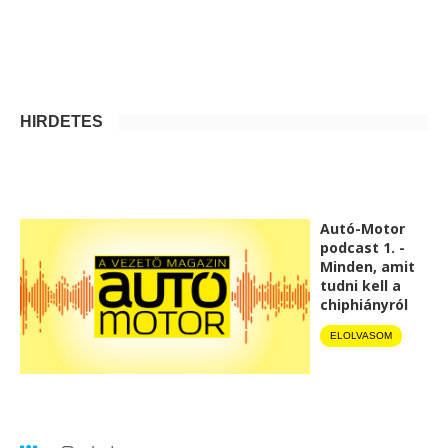
HIRDETÉS
Autó-Motor
podcast 1. -
Minden, amit
tudni kell a
chiphiányról
ELOLVASOM