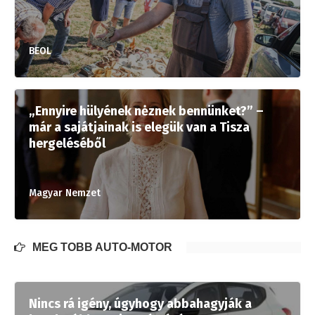
BEOL
„Ennyire hülyének nėznek bennünket?” –
már a sajátjainak is elegük van a Tisza
hergeléséből
Magyar Nemzet
MÉG TÖBB AUTÓ-MOTOR
Nincs rá igény, úgyhogy abbahagyják a