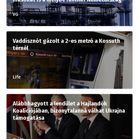
VG
Vaddisznót gázolt a 2-es metró a Kossuth
térnél
Life
Alábbhagyott a lendület a Hajlandók
Koalíciójában, bizonytalanná válhat Ukrajna
támogatása