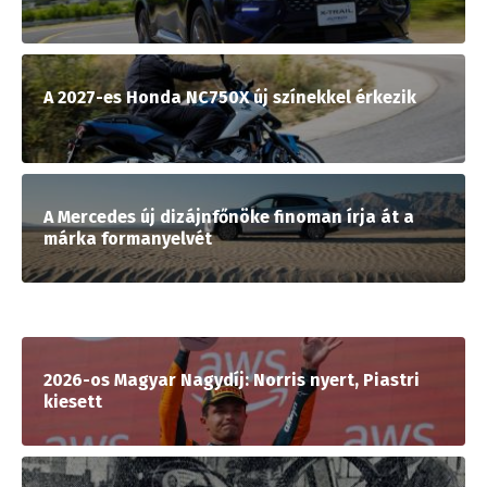
A 2027-es Honda NC750X új színekkel érkezik
A Mercedes új dizájnfőnöke finoman írja át a
márka formanyelvét
2026-os Magyar Nagydíj: Norris nyert, Piastri
kiesett