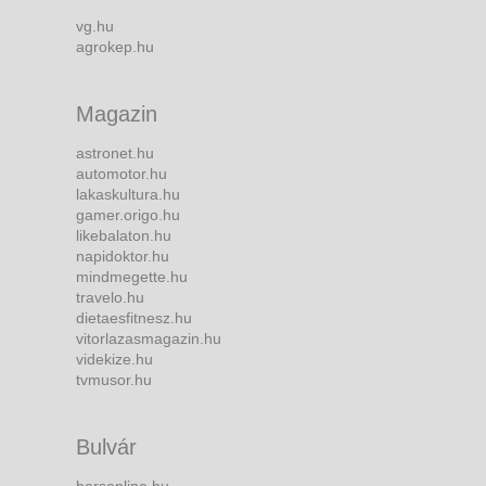
vg.hu
agrokep.hu
Magazin
astronet.hu
automotor.hu
lakaskultura.hu
gamer.origo.hu
likebalaton.hu
napidoktor.hu
mindmegette.hu
travelo.hu
dietaesfitnesz.hu
vitorlazasmagazin.hu
videkize.hu
tvmusor.hu
Bulvár
borsonline.hu