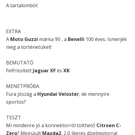
A tartalomból:
EXTRA
A
Moto Guzzi
márka 90 , a
Benelli
100 éves. Ismerjék
meg a történetüket!
BEMUTATÓ
Felfrissített
Jaguar XF
és
XK
MENETPRÓBA
Fura jószág a
Hyundai Veloster
, de mennyire
sportos?
TESZT
Mi mindenre jó a konnektorról tölthető
Citroen C-
Zero
? Megújult
Mazda2
, 2,0 literes dízelmotorral