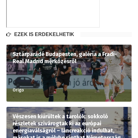
EZEK IS ÉRDEKELHETIK
Sztárparádé Budapesten, galéria a Fradi-
Real Madrid mérkőzésről
Origo
Vészesen kiürültek a tárolók: sokkoló
részletek szivárogtak ki az európai
energiaválságról – láncreakció indulhat,
másokat is a mélybe ránthat Németország