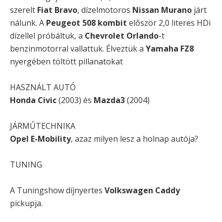
szerelt
Fiat Bravo
, dízelmotoros
Nissan Murano
járt
nálunk. A
Peugeot 508 kombit
először 2,0 literes HDi
dízellel próbáltuk, a
Chevrolet Orlando
-t
benzinmotorral vallattuk. Élveztük a
Yamaha FZ8
nyergében töltött pillanatokat
HASZNÁLT AUTÓ
Honda Civic
(2003) és
Mazda3
(2004)
JÁRMŰTECHNIKA
Opel E-Mobility
, azaz milyen lesz a holnap autója?
TUNING
A Tuningshow díjnyertes
Volkswagen Caddy
pickupja.