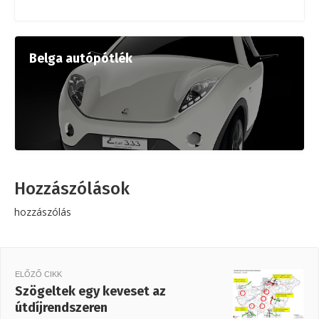
Belga autópótlék
Hozzászólások
hozzászólás
ELŐZŐ CIKK
Szögeltek egy keveset az
útdíjrendszeren