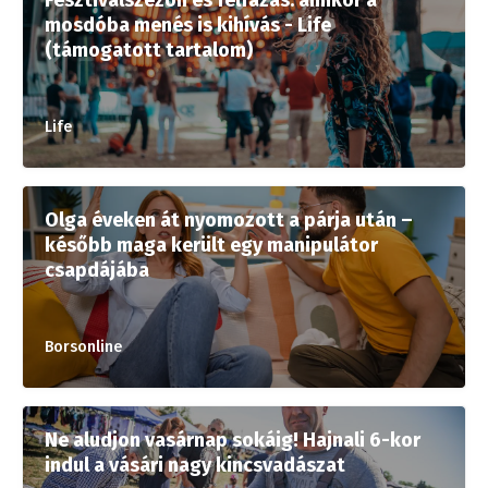
Fesztiválszezon és felfázás: amikor a
mosdóba menés is kihívás - Life
(támogatott tartalom)
Life
Olga éveken át nyomozott a párja után –
később maga került egy manipulátor
csapdájába
Borsonline
Ne aludjon vasárnap sokáig! Hajnali 6-kor
indul a vásári nagy kincsvadászat