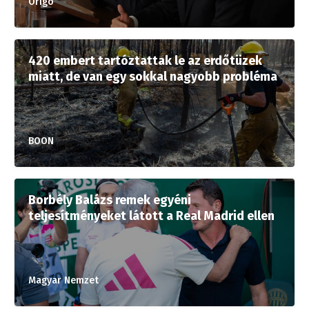
Origo
420 embert tartóztattak le az erdőtüzek
miatt, de van egy sokkal nagyobb probléma
BOON
Borbély Balázs remek egyéni
teljesítményeket látott a Real Madrid ellen
Magyar Nemzet