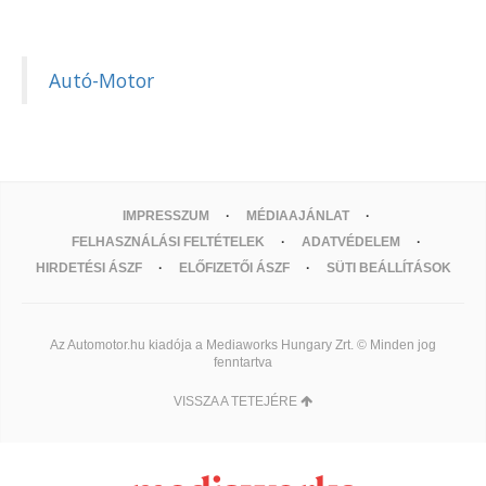
Autó-Motor
IMPRESSZUM
MÉDIAAJÁNLAT
FELHASZNÁLÁSI FELTÉTELEK
ADATVÉDELEM
HIRDETÉSI ÁSZF
ELŐFIZETŐI ÁSZF
SÜTI BEÁLLÍTÁSOK
Az Automotor.hu kiadója a Mediaworks Hungary Zrt. © Minden jog
fenntartva
VISSZA A TETEJÉRE