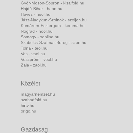
Győr-Moson-Sopron - kisalfold.hu
Hajdú-Bihar - haon.hu
Heves - heol.hu
Jász-Nagykun-Szolnok - szoljon.hu
Komárom-Esztergom - kemma.hu
Nógrád - nool.hu
Somogy - sonline.hu
Szabolcs-Szatmár-Bereg - szon.hu
Tolna - teol.hu
Vas - vaol.hu
Veszprém - veol.hu
Zala - zaol.hu
Közélet
magyarnemzet.hu
szabadfold.hu
hirtv.hu
origo.hu
Gazdaság