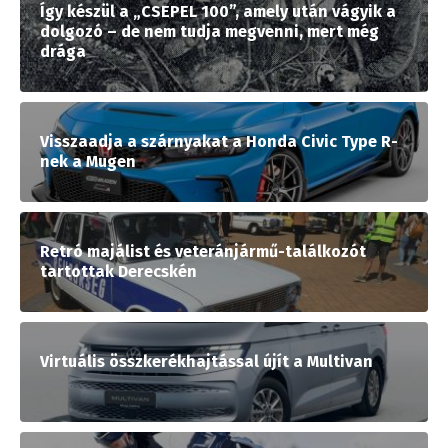
Így készül a „CSEPEL 100”, amely után vágyik a
dolgozó – de nem tudja megvenni, mert még
drága
Visszaadja a szárnyakat a Honda Civic Type R-
nek a Mugen
Retró majálist és veteránjármű-találkozót
tartottak Derecskén
Virtuális összkerékhajtással újít a Multivan